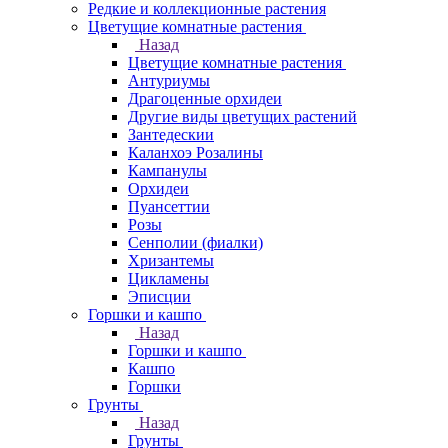
Редкие и коллекционные растения
Цветущие комнатные растения
Назад
Цветущие комнатные растения
Антуриумы
Драгоценные орхидеи
Другие виды цветущих растений
Зантедескии
Каланхоэ Розалины
Кампанулы
Орхидеи
Пуансеттии
Розы
Сенполии (фиалки)
Хризантемы
Цикламены
Эписции
Горшки и кашпо
Назад
Горшки и кашпо
Кашпо
Горшки
Грунты
Назад
Грунты