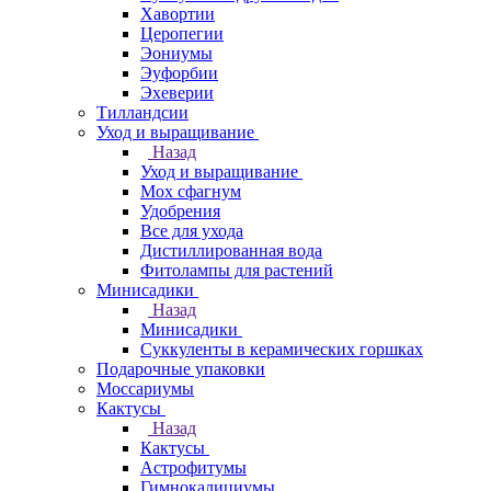
Хавортии
Церопегии
Эониумы
Эуфорбии
Эхеверии
Тилландсии
Уход и выращивание
Назад
Уход и выращивание
Мох сфагнум
Удобрения
Все для ухода
Дистиллированная вода
Фитолампы для растений
Минисадики
Назад
Минисадики
Суккуленты в керамических горшках
Подарочные упаковки
Моссариумы
Кактусы
Назад
Кактусы
Астрофитумы
Гимнокалициумы