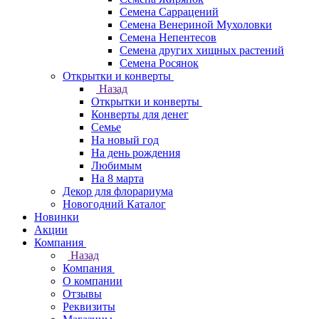
Семена Саррацений
Семена Венериной Мухоловки
Семена Непентесов
Семена других хищных растений
Семена Росянок
Открытки и конверты
Назад
Открытки и конверты
Конверты для денег
Семье
На новый год
На день рождения
Любимым
На 8 марта
Декор для флорариума
Новогодний Каталог
Новинки
Акции
Компания
Назад
Компания
О компании
Отзывы
Реквизиты