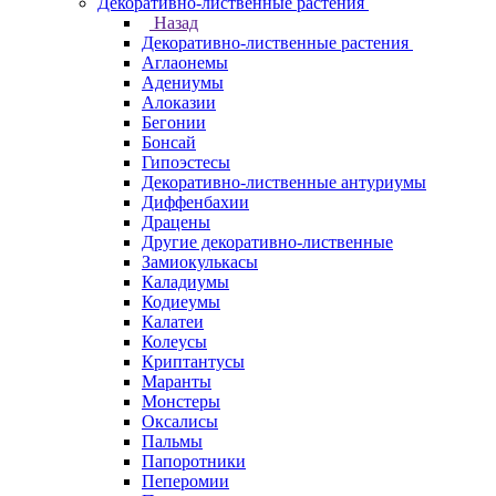
Декоративно-лиственные растения
Назад
Декоративно-лиственные растения
Аглаонемы
Адениумы
Алоказии
Бегонии
Бонсай
Гипоэстесы
Декоративно-лиственные антуриумы
Диффенбахии
Драцены
Другие декоративно-лиственные
Замиокулькасы
Каладиумы
Кодиеумы
Калатеи
Колеусы
Криптантусы
Маранты
Монстеры
Оксалисы
Пальмы
Папоротники
Пеперомии