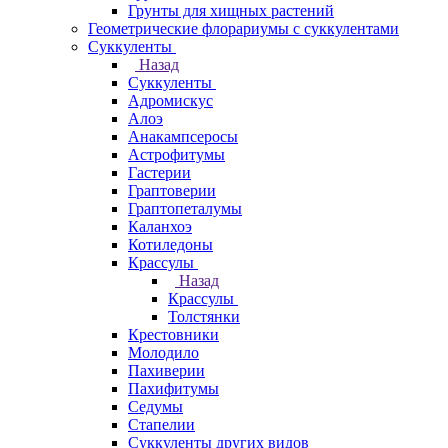
Грунты для хищных растений
Геометрические флорариумы с суккулентами
Суккуленты
Назад
Суккуленты
Адромискус
Алоэ
Анакампсеросы
Астрофитумы
Гастерии
Граптоверии
Граптопеталумы
Каланхоэ
Котиледоны
Крассулы
Назад
Крассулы
Толстянки
Крестовники
Молодило
Пахиверии
Пахифитумы
Седумы
Стапелии
Суккуленты других видов