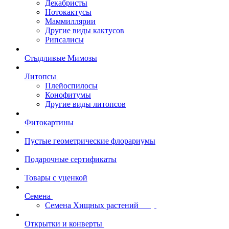
Декабристы
Нотокактусы
Маммиллярии
Другие виды кактусов
Рипсалисы
Стыдливые Мимозы
Литопсы
Плейоспилосы
Конофитумы
Другие виды литопсов
Фитокартины
Пустые геометрические флорариумы
Подарочные сертификаты
Товары с уценкой
Семена
Семена Хищных растений
Открытки и конверты