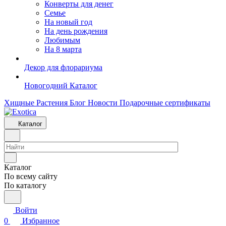
Конверты для денег
Семье
На новый год
На день рождения
Любимым
На 8 марта
Декор для флорариума
Новогодний Каталог
Хищные Растения
Блог
Новости
Подарочные сертификаты
Каталог
Каталог
По всему сайту
По каталогу
Войти
0
Избранное