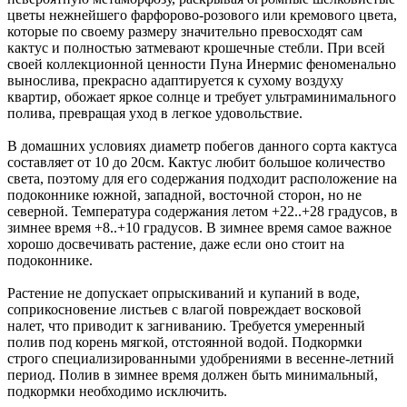
цветы нежнейшего фарфорово-розового или кремового цвета,
которые по своему размеру значительно превосходят сам
кактус и полностью затмевают крошечные стебли. При всей
своей коллекционной ценности Пуна Инермис феноменально
вынослива, прекрасно адаптируется к сухому воздуху
квартир, обожает яркое солнце и требует ультраминимального
полива, превращая уход в легкое удовольствие.
В домашних условиях диаметр побегов данного сорта кактуса
составляет от 10 до 20см. Кактус любит большое количество
света, поэтому для его содержания подходит расположение на
подоконнике южной, западной, восточной сторон, но не
северной. Температура содержания летом +22..+28 градусов, в
зимнее время +8..+10 градусов. В зимнее время самое важное
хорошо досвечивать растение, даже если оно стоит на
подоконнике.
Растение не допускает опрыскиваний и купаний в воде,
соприкосновение листьев с влагой повреждает восковой
налет, что приводит к загниванию. Требуется умеренный
полив под корень мягкой, отстоянной водой. Подкормки
строго специализированными удобрениями в весенне-летний
период. Полив в зимнее время должен быть минимальный,
подкормки необходимо исключить.