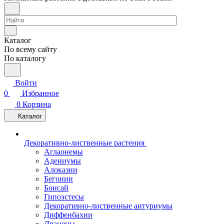
Каталог
По всему сайту
По каталогу
Войти
0
Избранное
0
Корзина
Каталог
Декоративно-лиственные растения
Аглаонемы
Адениумы
Алоказии
Бегонии
Бонсай
Гипоэстесы
Декоративно-лиственные антуриумы
Диффенбахии
Драцены