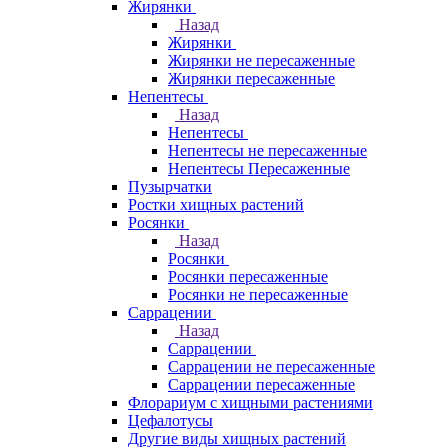
Жирянки
Назад
Жирянки
Жирянки не пересаженные
Жирянки пересаженные
Непентесы
Назад
Непентесы
Непентесы не пересаженные
Непентесы Пересаженные
Пузырчатки
Ростки хищных растений
Росянки
Назад
Росянки
Росянки пересаженные
Росянки не пересаженные
Саррацении
Назад
Саррацении
Саррацении не пересаженные
Саррацении пересаженные
Флорариум с хищными растениями
Цефалотусы
Другие виды хищных растений