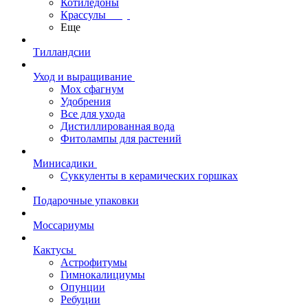
Котиледоны
Крассулы
Еще
Тилландсии
Уход и выращивание
Мох сфагнум
Удобрения
Все для ухода
Дистиллированная вода
Фитолампы для растений
Минисадики
Суккуленты в керамических горшках
Подарочные упаковки
Моссариумы
Кактусы
Астрофитумы
Гимнокалициумы
Опунции
Ребуции