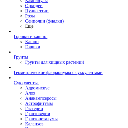
Кампанулы
Орхидеи
Пуансеттии
Розы
Сенполии (фиалки)
Еще
Горшки и кашпо
Кашпо
Горшки
Грунты
Грунты для хищных растений
Геометрические флорариумы с суккулентами
Суккуленты
Адромискус
Алоэ
Анакампсеросы
Астрофитумы
Гастерии
Граптоверии
Граптопеталумы
Каланхоэ