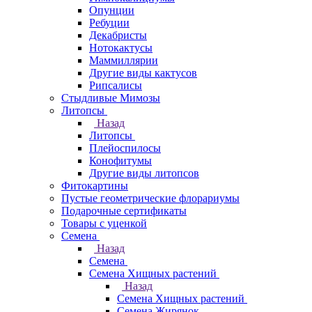
Опунции
Ребуции
Декабристы
Нотокактусы
Маммиллярии
Другие виды кактусов
Рипсалисы
Стыдливые Мимозы
Литопсы
Назад
Литопсы
Плейоспилосы
Конофитумы
Другие виды литопсов
Фитокартины
Пустые геометрические флорариумы
Подарочные сертификаты
Товары с уценкой
Семена
Назад
Семена
Семена Хищных растений
Назад
Семена Хищных растений
Семена Жирянок