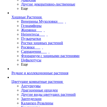
Другие декоративно-лиственные
Еще
Хищные Растения
Венерины Мухоловки
Гелиамфоры
Жирянки
Непентесы
Пузырчатки
Ростки хищных растений
Росянки
Саррацении
Флорариум с хищными растениями
Цефалотусы
Еще
Редкие и коллекционные растения
Цветущие комнатные растения
Антуриумы
Драгоценные орхидеи
Другие виды цветущих растений
Зантедескии
Каланхоэ Розалины