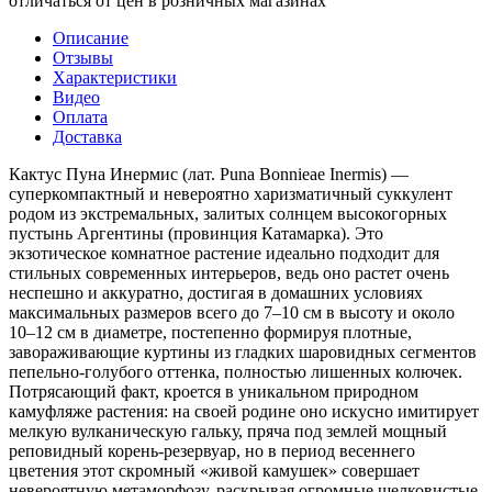
отличаться от цен в розничных магазинах
Описание
Отзывы
Характеристики
Видео
Оплата
Доставка
Кактус Пуна Инермис (лат. Puna Bonnieae Inermis) —
суперкомпактный и невероятно харизматичный суккулент
родом из экстремальных, залитых солнцем высокогорных
пустынь Аргентины (провинция Катамарка). Это
экзотическое комнатное растение идеально подходит для
стильных современных интерьеров, ведь оно растет очень
неспешно и аккуратно, достигая в домашних условиях
максимальных размеров всего до 7–10 см в высоту и около
10–12 см в диаметре, постепенно формируя плотные,
завораживающие куртины из гладких шаровидных сегментов
пепельно-голубого оттенка, полностью лишенных колючек.
Потрясающий факт, кроется в уникальном природном
камуфляже растения: на своей родине оно искусно имитирует
мелкую вулканическую гальку, пряча под землей мощный
реповидный корень-резервуар, но в период весеннего
цветения этот скромный «живой камушек» совершает
невероятную метаморфозу, раскрывая огромные шелковистые