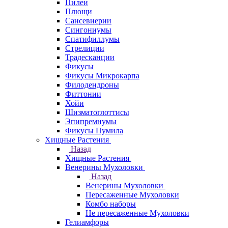
Пилеи
Плющи
Сансевиерии
Сингониумы
Спатифиллумы
Стрелиции
Традесканции
Фикусы
Фикусы Микрокарпа
Филодендроны
Фиттонии
Хойи
Шизматоглоттисы
Эпипремнумы
Фикусы Пумила
Хищные Растения
Назад
Хищные Растения
Венерины Мухоловки
Назад
Венерины Мухоловки
Пересаженные Мухоловки
Комбо наборы
Не пересаженные Мухоловки
Гелиамфоры