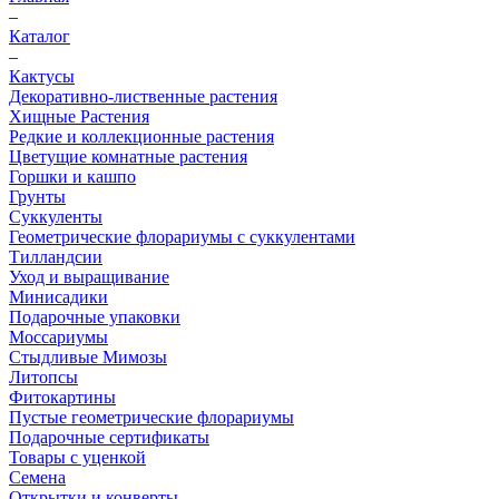
–
Каталог
–
Кактусы
Декоративно-лиственные растения
Хищные Растения
Редкие и коллекционные растения
Цветущие комнатные растения
Горшки и кашпо
Грунты
Суккуленты
Геометрические флорариумы с суккулентами
Тилландсии
Уход и выращивание
Минисадики
Подарочные упаковки
Моссариумы
Стыдливые Мимозы
Литопсы
Фитокартины
Пустые геометрические флорариумы
Подарочные сертификаты
Товары с уценкой
Семена
Открытки и конверты