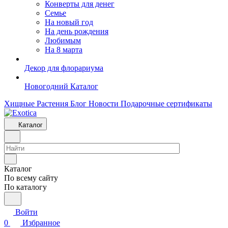
Конверты для денег
Семье
На новый год
На день рождения
Любимым
На 8 марта
Декор для флорариума
Новогодний Каталог
Хищные Растения
Блог
Новости
Подарочные сертификаты
Каталог
Каталог
По всему сайту
По каталогу
Войти
0
Избранное