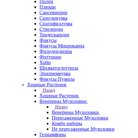
Пилеи
Плющи
Сансевиерии
Сингониумы
Спатифиллумы
Стрелиции
Традесканции
Фикусы
Фикусы Микрокарпа
Филодендроны
Фиттонии
Хойи
Шизматоглоттисы
Эпипремнумы
Фикусы Пумила
Хищные Растения
Назад
Хищные Растения
Венерины Мухоловки
Назад
Венерины Мухоловки
Пересаженные Мухоловки
Комбо наборы
Не пересаженные Мухоловки
Гелиамфоры