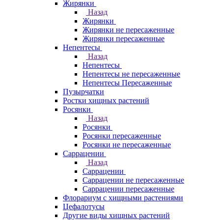
Жирянки
Назад
Жирянки
Жирянки не пересаженные
Жирянки пересаженные
Непентесы
Назад
Непентесы
Непентесы не пересаженные
Непентесы Пересаженные
Пузырчатки
Ростки хищных растений
Росянки
Назад
Росянки
Росянки пересаженные
Росянки не пересаженные
Саррацении
Назад
Саррацении
Саррацении не пересаженные
Саррацении пересаженные
Флорариум с хищными растениями
Цефалотусы
Другие виды хищных растений