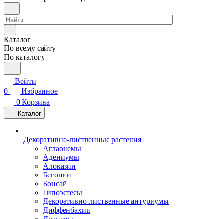
Каталог
По всему сайту
По каталогу
Войти
0
Избранное
0
Корзина
Каталог
Декоративно-лиственные растения
Аглаонемы
Адениумы
Алоказии
Бегонии
Бонсай
Гипоэстесы
Декоративно-лиственные антуриумы
Диффенбахии
Драцены