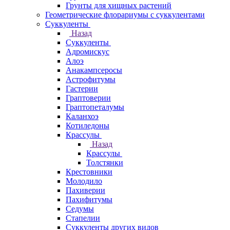
Грунты для хищных растений
Геометрические флорариумы с суккулентами
Суккуленты
Назад
Суккуленты
Адромискус
Алоэ
Анакампсеросы
Астрофитумы
Гастерии
Граптоверии
Граптопеталумы
Каланхоэ
Котиледоны
Крассулы
Назад
Крассулы
Толстянки
Крестовники
Молодило
Пахиверии
Пахифитумы
Седумы
Стапелии
Суккуленты других видов