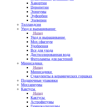
Хавортии
Церопегии
Эониумы
Эуфорбии
Эхеверии
Тилландсии
Уход и выращивание
Назад
Уход и выращивание
Мох сфагнум
Удобрения
Все для ухода
Дистиллированная вода
Фитолампы для растений
Минисадики
Назад
Минисадики
Суккуленты в керамических горшках
Подарочные упаковки
Моссариумы
Кактусы
Назад
Кактусы
Астрофитумы
Гимнокалициумы