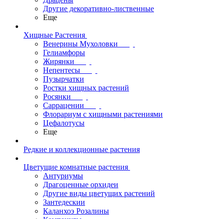
Другие декоративно-лиственные
Еще
Хищные Растения
Венерины Мухоловки
Гелиамфоры
Жирянки
Непентесы
Пузырчатки
Ростки хищных растений
Росянки
Саррацении
Флорариум с хищными растениями
Цефалотусы
Еще
Редкие и коллекционные растения
Цветущие комнатные растения
Антуриумы
Драгоценные орхидеи
Другие виды цветущих растений
Зантедескии
Каланхоэ Розалины