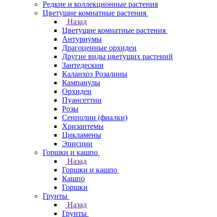
Редкие и коллекционные растения
Цветущие комнатные растения
Назад
Цветущие комнатные растения
Антуриумы
Драгоценные орхидеи
Другие виды цветущих растений
Зантедескии
Каланхоэ Розалины
Кампанулы
Орхидеи
Пуансеттии
Розы
Сенполии (фиалки)
Хризантемы
Цикламены
Эписции
Горшки и кашпо
Назад
Горшки и кашпо
Кашпо
Горшки
Грунты
Назад
Грунты