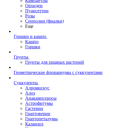
Кампанулы
Орхидеи
Пуансеттии
Розы
Сенполии (фиалки)
Еще
Горшки и кашпо
Кашпо
Горшки
Грунты
Грунты для хищных растений
Геометрические флорариумы с суккулентами
Суккуленты
Адромискус
Алоэ
Анакампсеросы
Астрофитумы
Гастерии
Граптоверии
Граптопеталумы
Каланхоэ