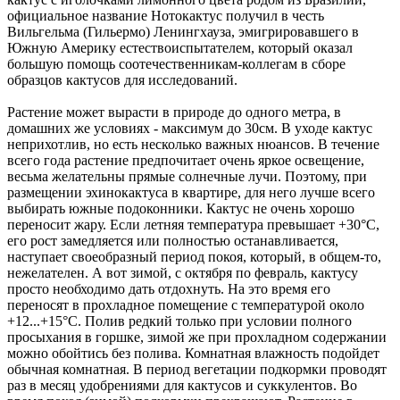
официальное название Нотокактус получил в честь
Вильгельма (Гильермо) Ленингхауза, эмигрировавшего в
Южную Америку естествоиспытателем, который оказал
большую помощь соотечественникам-коллегам в сборе
образцов кактусов для исследований.
Растение может вырасти в природе до одного метра, в
домашних же условиях - максимум до 30см. В уходе кактус
неприхотлив, но есть несколько важных нюансов. В течение
всего года растение предпочитает очень яркое освещение,
весьма желательны прямые солнечные лучи. Поэтому, при
размещении эхинокактуса в квартире, для него лучше всего
выбирать южные подоконники. Кактус не очень хорошо
переносит жару. Если летняя температура превышает +30°C,
его рост замедляется или полностью останавливается,
наступает своеобразный период покоя, который, в общем-то,
нежелателен. А вот зимой, с октября по февраль, кактусу
просто необходимо дать отдохнуть. На это время его
переносят в прохладное помещение с температурой около
+12...+15°C. Полив редкий только при условии полного
просыхания в горшке, зимой же при прохладном содержании
можно обойтись без полива. Комнатная влажность подойдет
обычная комнатная. В период вегетации подкормки проводят
раз в месяц удобрениями для кактусов и суккулентов. Во