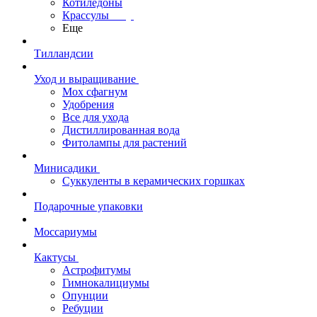
Котиледоны
Крассулы
Еще
Тилландсии
Уход и выращивание
Мох сфагнум
Удобрения
Все для ухода
Дистиллированная вода
Фитолампы для растений
Минисадики
Суккуленты в керамических горшках
Подарочные упаковки
Моссариумы
Кактусы
Астрофитумы
Гимнокалициумы
Опунции
Ребуции