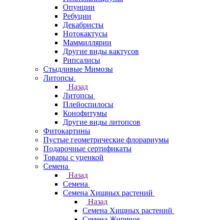
Опунции
Ребуции
Декабристы
Нотокактусы
Маммиллярии
Другие виды кактусов
Рипсалисы
Стыдливые Мимозы
Литопсы
Назад
Литопсы
Плейоспилосы
Конофитумы
Другие виды литопсов
Фитокартины
Пустые геометрические флорариумы
Подарочные сертификаты
Товары с уценкой
Семена
Назад
Семена
Семена Хищных растений
Назад
Семена Хищных растений
Семена Жирянок