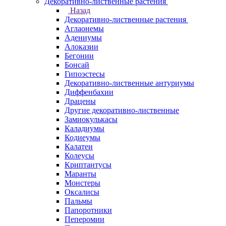
Декоративно-лиственные растения
Назад
Декоративно-лиственные растения
Аглаонемы
Адениумы
Алоказии
Бегонии
Бонсай
Гипоэстесы
Декоративно-лиственные антуриумы
Диффенбахии
Драцены
Другие декоративно-лиственные
Замиокулькасы
Каладиумы
Кодиеумы
Калатеи
Колеусы
Криптантусы
Маранты
Монстеры
Оксалисы
Пальмы
Папоротники
Пеперомии