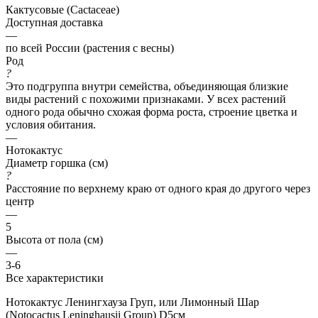
Кактусовые (Cactaceae)
Доступная доставка
—
по всей России (растения с весны)
Род
?
Это подгруппа внутри семейства, объединяющая близкие
виды растений с похожими признаками. У всех растений
одного рода обычно схожая форма роста, строение цветка и
условия обитания.
—
Нотокактус
Диаметр горшка (см)
?
Расстояние по верхнему краю от одного края до другого через
центр
—
5
Высота от пола (см)
—
3-6
Все характеристики
Нотокактус Ленингхауза Груп, или Лимонный Шар
(Notocactus Leninghausii Group) D5см