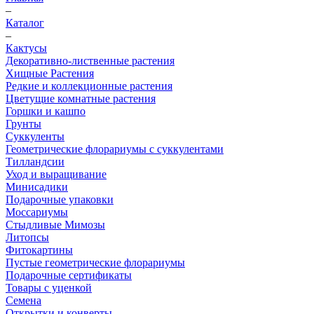
–
Каталог
–
Кактусы
Декоративно-лиственные растения
Хищные Растения
Редкие и коллекционные растения
Цветущие комнатные растения
Горшки и кашпо
Грунты
Суккуленты
Геометрические флорариумы с суккулентами
Тилландсии
Уход и выращивание
Минисадики
Подарочные упаковки
Моссариумы
Стыдливые Мимозы
Литопсы
Фитокартины
Пустые геометрические флорариумы
Подарочные сертификаты
Товары с уценкой
Семена
Открытки и конверты