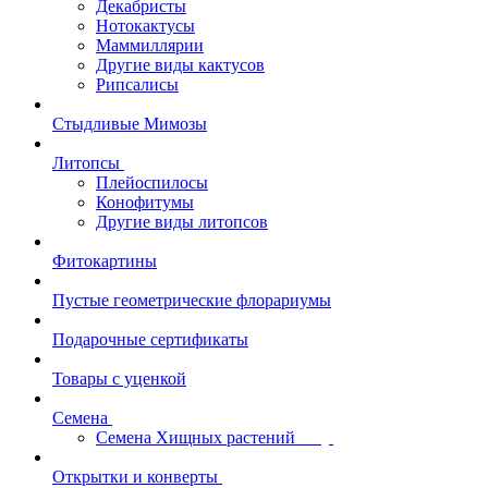
Декабристы
Нотокактусы
Маммиллярии
Другие виды кактусов
Рипсалисы
Стыдливые Мимозы
Литопсы
Плейоспилосы
Конофитумы
Другие виды литопсов
Фитокартины
Пустые геометрические флорариумы
Подарочные сертификаты
Товары с уценкой
Семена
Семена Хищных растений
Открытки и конверты