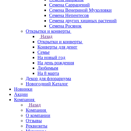
Семена Саррацений
Семена Венериной Мухоловки
Семена Непентесов
Семена других хищных растений
Семена Росянок
Открытки и конверты
Назад
Открытки и конверты
Конверты для денег
Семье
На новый год
На день рождения
Любимым
На 8 марта
Декор для флорариума
Новогодний Каталог
Новинки
Акции
Компания
Назад
Компания
О компании
Отзывы
Реквизиты