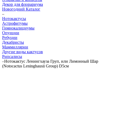
Декор для флорариума
Новогодний Каталог
–
Нотокактусы
Астрофитумы
Гимнокалициумы
Опунции
Ребуции
Декабристы
Маммиллярии
Другие виды кактусов
Рипсалисы
–
Нотокактус Ленингхауза Груп, или Лимонный Шар
(Notocactus Leninghausii Group) D5см