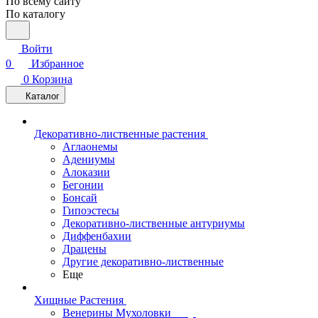
По всему сайту
По каталогу
Войти
0
Избранное
0
Корзина
Каталог
Декоративно-лиственные растения
Аглаонемы
Адениумы
Алоказии
Бегонии
Бонсай
Гипоэстесы
Декоративно-лиственные антуриумы
Диффенбахии
Драцены
Другие декоративно-лиственные
Еще
Хищные Растения
Венерины Мухоловки