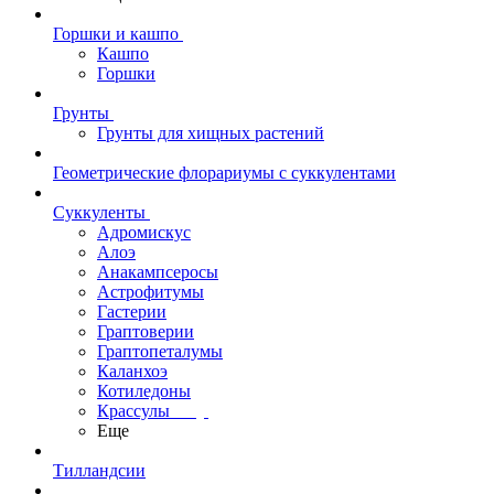
Горшки и кашпо
Кашпо
Горшки
Грунты
Грунты для хищных растений
Геометрические флорариумы с суккулентами
Суккуленты
Адромискус
Алоэ
Анакампсеросы
Астрофитумы
Гастерии
Граптоверии
Граптопеталумы
Каланхоэ
Котиледоны
Крассулы
Еще
Тилландсии