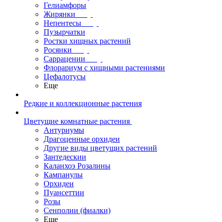
Гелиамфоры
Жирянки
Непентесы
Пузырчатки
Ростки хищных растений
Росянки
Саррацении
Флорариум с хищными растениями
Цефалотусы
Еще
Редкие и коллекционные растения
Цветущие комнатные растения
Антуриумы
Драгоценные орхидеи
Другие виды цветущих растений
Зантедескии
Каланхоэ Розалины
Кампанулы
Орхидеи
Пуансеттии
Розы
Сенполии (фиалки)
Еще