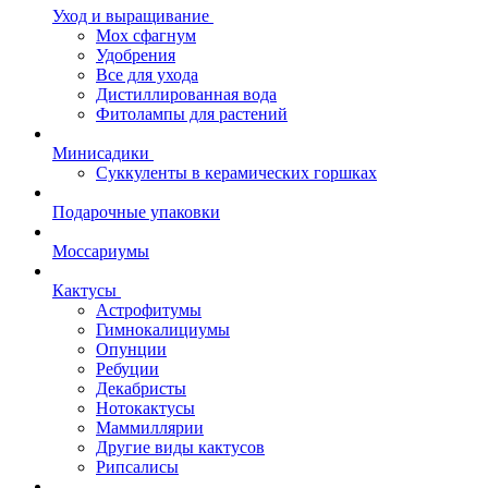
Уход и выращивание
Мох сфагнум
Удобрения
Все для ухода
Дистиллированная вода
Фитолампы для растений
Минисадики
Суккуленты в керамических горшках
Подарочные упаковки
Моссариумы
Кактусы
Астрофитумы
Гимнокалициумы
Опунции
Ребуции
Декабристы
Нотокактусы
Маммиллярии
Другие виды кактусов
Рипсалисы