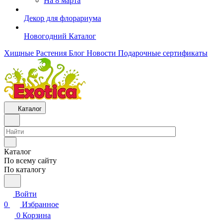
На 8 марта
Декор для флорариума
Новогодний Каталог
Хищные Растения
Блог
Новости
Подарочные сертификаты
Каталог
Каталог
По всему сайту
По каталогу
Войти
0
Избранное
0
Корзина