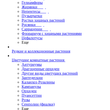
Гелиамфоры
Жирянки
Непентесы
Пузырчатки
Ростки хищных растений
Росянки
Саррацении
Флорариум с хищными растениями
Цефалотусы
Еще
Редкие и коллекционные растения
Цветущие комнатные растения
Антуриумы
Драгоценные орхидеи
Другие виды цветущих растений
Зантедескии
Каланхоэ Розалины
Кампанулы
Орхидеи
Пуансеттии
Розы
Сенполии (фиалки)
Еще