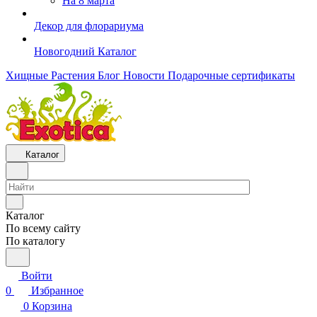
На 8 марта
Декор для флорариума
Новогодний Каталог
Хищные Растения
Блог
Новости
Подарочные сертификаты
Каталог
Каталог
По всему сайту
По каталогу
Войти
0
Избранное
0
Корзина