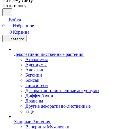
По всему сайту
По каталогу
Войти
0
Избранное
0
Корзина
Каталог
Декоративно-лиственные растения
Аглаонемы
Адениумы
Алоказии
Бегонии
Бонсай
Гипоэстесы
Декоративно-лиственные антуриумы
Диффенбахии
Драцены
Другие декоративно-лиственные
Еще
Хищные Растения
Венерины Мухоловки