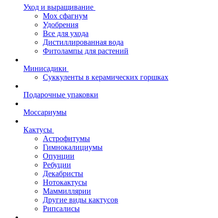
Уход и выращивание
Мох сфагнум
Удобрения
Все для ухода
Дистиллированная вода
Фитолампы для растений
Минисадики
Суккуленты в керамических горшках
Подарочные упаковки
Моссариумы
Кактусы
Астрофитумы
Гимнокалициумы
Опунции
Ребуции
Декабристы
Нотокактусы
Маммиллярии
Другие виды кактусов
Рипсалисы