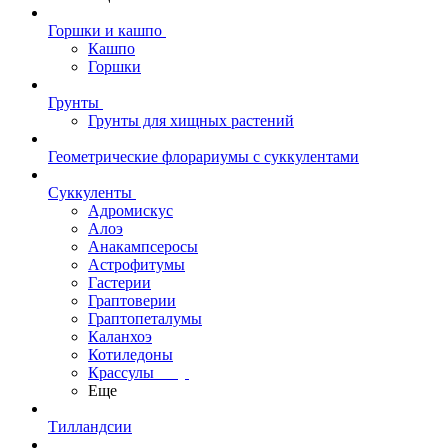
Горшки и кашпо
Кашпо
Горшки
Грунты
Грунты для хищных растений
Геометрические флорариумы с суккулентами
Суккуленты
Адромискус
Алоэ
Анакампсеросы
Астрофитумы
Гастерии
Граптоверии
Граптопеталумы
Каланхоэ
Котиледоны
Крассулы
Еще
Тилландсии