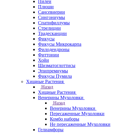
Пилеи
Плющи
Сансевиерии
Сингониумы
Спатифиллумы
Стрелиции
Традесканции
Фикусы
Фикусы Микрокарпа
Филодендроны
Фиттонии
Хойи
Шизматоглоттисы
Эпипремнумы
Фикусы Пумила
Хищные Растения
Назад
Хищные Растения
Венерины Мухоловки
Назад
Венерины Мухоловки
Пересаженные Мухоловки
Комбо наборы
Не пересаженные Мухоловки
Гелиамфоры