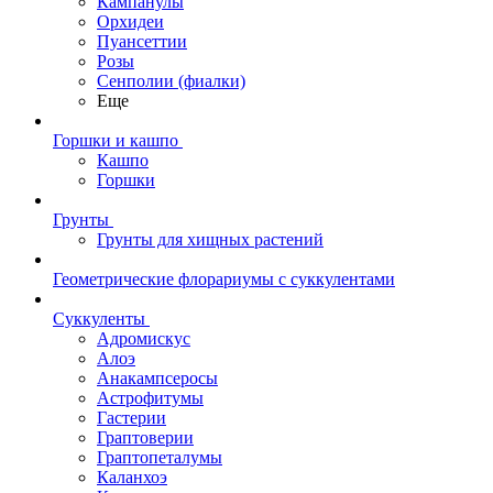
Кампанулы
Орхидеи
Пуансеттии
Розы
Сенполии (фиалки)
Еще
Горшки и кашпо
Кашпо
Горшки
Грунты
Грунты для хищных растений
Геометрические флорариумы с суккулентами
Суккуленты
Адромискус
Алоэ
Анакампсеросы
Астрофитумы
Гастерии
Граптоверии
Граптопеталумы
Каланхоэ