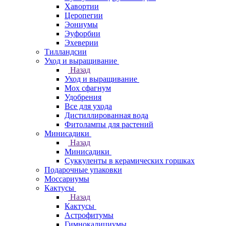
Хавортии
Церопегии
Эониумы
Эуфорбии
Эхеверии
Тилландсии
Уход и выращивание
Назад
Уход и выращивание
Мох сфагнум
Удобрения
Все для ухода
Дистиллированная вода
Фитолампы для растений
Минисадики
Назад
Минисадики
Суккуленты в керамических горшках
Подарочные упаковки
Моссариумы
Кактусы
Назад
Кактусы
Астрофитумы
Гимнокалициумы