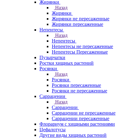
Жирянки
Назад
Жирянки
Жирянки не пересаженные
Жирянки пересаженные
Непентесы
Назад
Непентесы
Непентесы не пересаженные
Непентесы Пересаженные
Пузырчатки
Ростки хищных растений
Росянки
Назад
Росянки
Росянки пересаженные
Росянки не пересаженные
Саррацении
Назад
Саррацении
Саррацении не пересаженные
Саррацении пересаженные
Флорариум с хищными растениями
Цефалотусы
Другие виды хищных растений