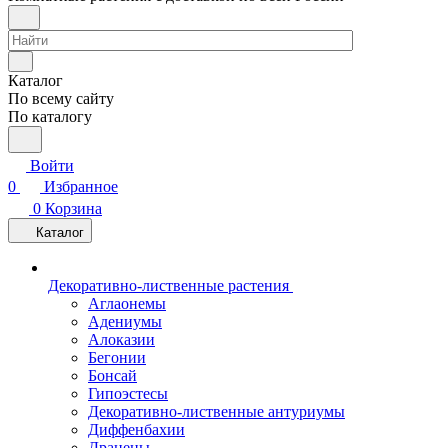
Каталог
По всему сайту
По каталогу
Войти
0
Избранное
0
Корзина
Каталог
Декоративно-лиственные растения
Аглаонемы
Адениумы
Алоказии
Бегонии
Бонсай
Гипоэстесы
Декоративно-лиственные антуриумы
Диффенбахии
Драцены