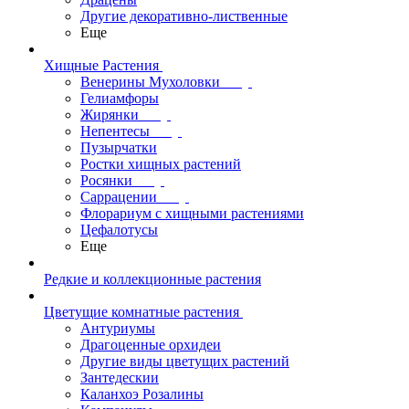
Другие декоративно-лиственные
Еще
Хищные Растения
Венерины Мухоловки
Гелиамфоры
Жирянки
Непентесы
Пузырчатки
Ростки хищных растений
Росянки
Саррацении
Флорариум с хищными растениями
Цефалотусы
Еще
Редкие и коллекционные растения
Цветущие комнатные растения
Антуриумы
Драгоценные орхидеи
Другие виды цветущих растений
Зантедескии
Каланхоэ Розалины