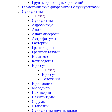
Грунты для хищных растений
Геометрические флорариумы с суккулентами
Суккуленты
Назад
Суккуленты
Адромискус
Алоэ
Анакампсеросы
Астрофитумы
Гастерии
Граптоверии
Граптопеталумы
Каланхоэ
Котиледоны
Крассулы
Назад
Крассулы
Толстянки
Крестовники
Молодило
Пахиверии
Пахифитумы
Седумы
Стапелии
Суккуленты других видов