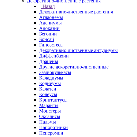
Декоративно-лиственные растения
Назад
Декоративно-лиственные растения
Аглаонемы
Адениумы
Алоказии
Бегонии
Бонсай
Гипоэстесы
Декоративно-лиственные антуриумы
Диффенбахии
Драцены
Другие декоративно-лиственные
Замиокулькасы
Каладиумы
Кодиеумы
Калатеи
Колеусы
Криптантусы
Маранты
Монстеры
Оксалисы
Пальмы
Папоротники
Пеперомии