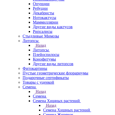
Опунции
Ребуции
Декабристы
Нотокактусы
Маммиллярии
Другие виды кактусов
Рипсалисы
Стыдливые Мимозы
Литопсы
Назад
Литопсы
Плейоспилосы
Конофитумы
Другие виды литопсов
Фитокартины
Пустые геометрические флорариумы
Подарочные сертификаты
Товары с уценкой
Семена
Назад
Семена
Семена Хищных растений
Назад
Семена Хищных растений
Семена Жирянок