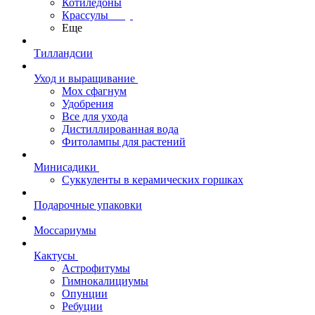
Котиледоны
Крассулы
Еще
Тилландсии
Уход и выращивание
Мох сфагнум
Удобрения
Все для ухода
Дистиллированная вода
Фитолампы для растений
Минисадики
Суккуленты в керамических горшках
Подарочные упаковки
Моссариумы
Кактусы
Астрофитумы
Гимнокалициумы
Опунции
Ребуции