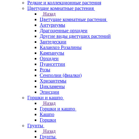
Редкие и коллекционные растения
Цветущие комнатные растения
Назад
Цветущие комнатные растения
Антуриумы
Драгоценные орхидеи
Другие виды цветущих растений
Зантедескии
Каланхоэ Розалины
Кампанулы
Орхидеи
Пуансеттии
Розы
Сенполии (фиалки)
Хризантемы
Цикламены
Эписции
Горшки и кашпо
Назад
Горшки и кашпо
Кашпо
Горшки
Грунты
Назад
Грунты