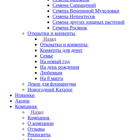
Семена Саррацений
Семена Венериной Мухоловки
Семена Непентесов
Семена других хищных растений
Семена Росянок
Открытки и конверты
Назад
Открытки и конверты
Конверты для денег
Семье
На новый год
На день рождения
Любимым
На 8 марта
Декор для флорариума
Новогодний Каталог
Новинки
Акции
Компания
Назад
Компания
О компании
Отзывы
Реквизиты