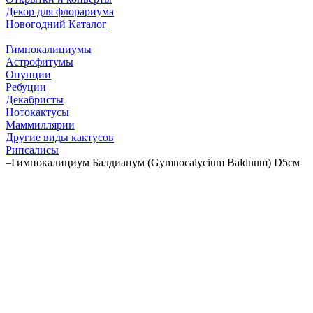
Декор для флорариума
Новогодний Каталог
–
Гимнокалициумы
Астрофитумы
Опунции
Ребуции
Декабристы
Нотокактусы
Маммиллярии
Другие виды кактусов
Рипсалисы
–
Гимнокалициум Балдианум (Gymnocalycium Baldnum) D5см