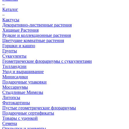
–
Каталог
–
Кактусы
Декоративно-лиственные растения
Хищные Растения
Редкие и коллекционные растения
Цветущие комнатные растения
Горшки и кашпо
Грунты
Суккуленты
Геометрические флорариумы с суккулентами
Тилландсии
Уход и выращивание
Минисадики
Подарочные упаковки
Моссариумы
Стыдливые Мимозы
Литопсы
Фитокартины
Пустые геометрические флорариумы
Подарочные сертификаты
Товары с уценкой
Семена
Открытки и конверты