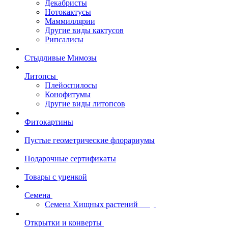
Декабристы
Нотокактусы
Маммиллярии
Другие виды кактусов
Рипсалисы
Стыдливые Мимозы
Литопсы
Плейоспилосы
Конофитумы
Другие виды литопсов
Фитокартины
Пустые геометрические флорариумы
Подарочные сертификаты
Товары с уценкой
Семена
Семена Хищных растений
Открытки и конверты