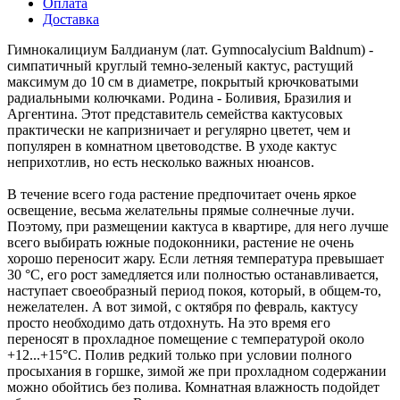
Оплата
Доставка
Гимнокалициум Балдианум (лат. Gymnocalycium Baldnum) -
симпатичный круглый темно-зеленый кактус, растущий
максимум до 10 см в диаметре, покрытый крючковатыми
радиальными колючками. Родина - Боливия, Бразилия и
Аргентина. Этот представитель семейства кактусовых
практически не капризничает и регулярно цветет, чем и
популярен в комнатном цветоводстве. В уходе кактус
неприхотлив, но есть несколько важных нюансов.
В течение всего года растение предпочитает очень яркое
освещение, весьма желательны прямые солнечные лучи.
Поэтому, при размещении кактуса в квартире, для него лучше
всего выбирать южные подоконники, растение не очень
хорошо переносит жару. Если летняя температура превышает
30 °C, его рост замедляется или полностью останавливается,
наступает своеобразный период покоя, который, в общем-то,
нежелателен. А вот зимой, с октября по февраль, кактусу
просто необходимо дать отдохнуть. На это время его
переносят в прохладное помещение с температурой около
+12...+15°C. Полив редкий только при условии полного
просыхания в горшке, зимой же при прохладном содержании
можно обойтись без полива. Комнатная влажность подойдет