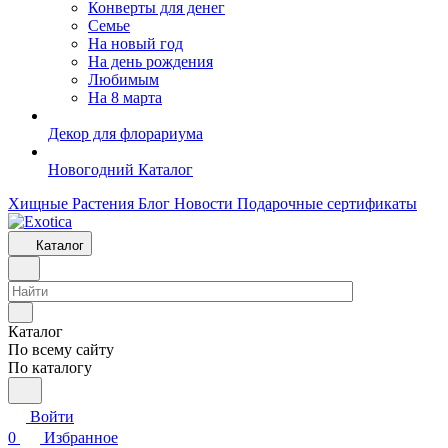
Конверты для денег
Семье
На новый год
На день рождения
Любимым
На 8 марта
Декор для флорариума
Новогодний Каталог
Хищные Растения
Блог
Новости
Подарочные сертификаты
Каталог
Каталог
По всему сайту
По каталогу
Войти
0
Избранное