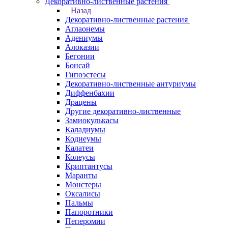
Декоративно-лиственные растения
Назад
Декоративно-лиственные растения
Аглаонемы
Адениумы
Алоказии
Бегонии
Бонсай
Гипоэстесы
Декоративно-лиственные антуриумы
Диффенбахии
Драцены
Другие декоративно-лиственные
Замиокулькасы
Каладиумы
Кодиеумы
Калатеи
Колеусы
Криптантусы
Маранты
Монстеры
Оксалисы
Пальмы
Папоротники
Пеперомии