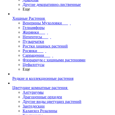
Другие декоративно-лиственные
Еще
Хищные Растения
Венерины Мухоловки
Гелиамфоры
Жирянки
Непентесы
Пузырчатки
Ростки хищных растений
Росянки
Саррацении
Флорариум с хищными растениями
Цефалотусы
Еще
Редкие и коллекционные растения
Цветущие комнатные растения
Антуриумы
Драгоценные орхидеи
Другие виды цветущих растений
Зантедескии
Каланхоэ Розалины