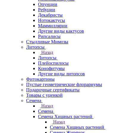
Опунции
Ребуции
Декабристы
Нотокактусы
Маммиллярии
Другие виды кактусов
Рипсалисы
Стыдливые Мимозы
Литопсы
Назад
Литопсы
Плейоспилосы
Конофитумы
Другие виды литопсов
Фитокартины
Пустые геометрические флорариумы
Подарочные сертификаты
Товары с уценкой
Семена
Назад
Семена
Семена Хищных растений
Назад
Семена Хищных растений
Семена Жирянок