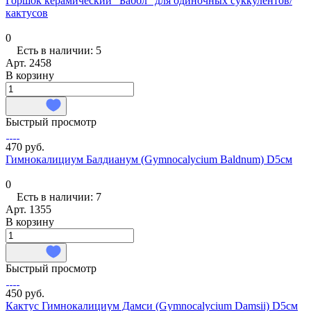
Горшок керамический "Баббл" для одиночных суккулентов/
кактусов
0
Есть в наличии: 5
Арт.
2458
В корзину
Быстрый просмотр
470 руб.
Гимнокалициум Балдианум (Gymnocalycium Baldnum) D5см
0
Есть в наличии: 7
Арт.
1355
В корзину
Быстрый просмотр
450 руб.
Кактус Гимнокалициум Дамси (Gymnocalycium Damsii) D5см