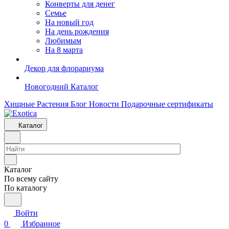
Конверты для денег
Семье
На новый год
На день рождения
Любимым
На 8 марта
Декор для флорариума
Новогодний Каталог
Хищные Растения
Блог
Новости
Подарочные сертификаты
Каталог
Каталог
По всему сайту
По каталогу
Войти
0
Избранное