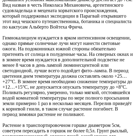
Вид назван в честь Николаса Михановича, аргентинского
судовладельца и мецената хорватского происхождения,
который поддерживал экспедиции в Парагвай открывшего
этот вид чешского путешественника, ботаника и специалиста
по кактусам Альберто Войтеха Фрича.
Гимнокалициум нуждается в ярком интенсивном освещении,
однако прямые солнечные лучи могут нанести световые
ожоги. На подоконниках южной стороны обязательно
притенять от солнца в полуденные часы. На северных окнах и
в зимнее время нуждается в дополнительной подсветке не
менее 8 часов в день лампой люминесцентной или
светодиодной, лучше всего подойдет фито–лампа. В период
цветения днем температура должна составлять около +25…
+27°С. В зимнее время необходимо снижение температуры до
+12…+15°C, не допускается опускать температуру до +8°C.
Поливать регулярно, умеренно, только мягкой, отстоявшейся
водой комнатной температуры по мере полного просыхания
земли примерно 1 раз в несколько месяцев. Перелив приведёт
к корневой гнили, в таком случае растение погибнет. В
период зимовки растение не поливают.
Растение в транспортировочном горшке диаметром 5см,
советуем пересадить в горшок не более 0,5л. Грунт рыхлый,