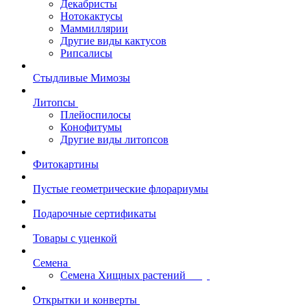
Декабристы
Нотокактусы
Маммиллярии
Другие виды кактусов
Рипсалисы
Стыдливые Мимозы
Литопсы
Плейоспилосы
Конофитумы
Другие виды литопсов
Фитокартины
Пустые геометрические флорариумы
Подарочные сертификаты
Товары с уценкой
Семена
Семена Хищных растений
Открытки и конверты