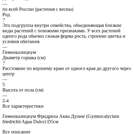
—
по всей России (растения с весны)
Род
?
Это подгруппа внутри семейства, объединяющая близкие
виды растений с похожими признаками. У всех растений
одного рода обычно схожая форма роста, строение цветка и
условия обитания.
—
Гимнокалициум
Диаметр горшка (см)
?
Расстояние по верхнему краю от одного края до другого через
центр
—
5
Высота от пола (см)
—
2-4
Все характеристики
Гимнокалициум Фридриха Аква Дульче (Gymnocalycium
friedrichii Agua Dulce) D5см
Все описание