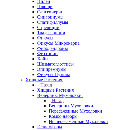
Пилеи
Плющи
Сансевиерии
Сингониумы
Спатифиллумы
Стрелиции
Традесканции
Фикусы
Фикусы Микрокарпа
Филодендроны
Фиттонии
Хойи
Шизматоглоттисы
Эпипремнумы
Фикусы Пумила
Хищные Растения
Назад
Хищные Растения
Венерины Мухоловки
Назад
Венерины Мухоловки
Пересаженные Мухоловки
Комбо наборы
Не пересаженные Мухоловки
Гелиамфоры