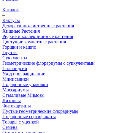
–
Каталог
–
Кактусы
Декоративно-лиственные растения
Хищные Растения
Редкие и коллекционные растения
Цветущие комнатные растения
Горшки и кашпо
Грунты
Суккуленты
Геометрические флорариумы с суккулентами
Тилландсии
Уход и выращивание
Минисадики
Подарочные упаковки
Моссариумы
Стыдливые Мимозы
Литопсы
Фитокартины
Пустые геометрические флорариумы
Подарочные сертификаты
Товары с уценкой
Семена
Открытки и конверты