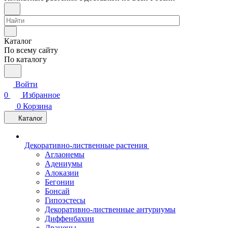
Каталог
По всему сайту
По каталогу
Войти
0
Избранное
0
Корзина
Каталог
Декоративно-лиственные растения
Аглаонемы
Адениумы
Алоказии
Бегонии
Бонсай
Гипоэстесы
Декоративно-лиственные антуриумы
Диффенбахии
Драцены