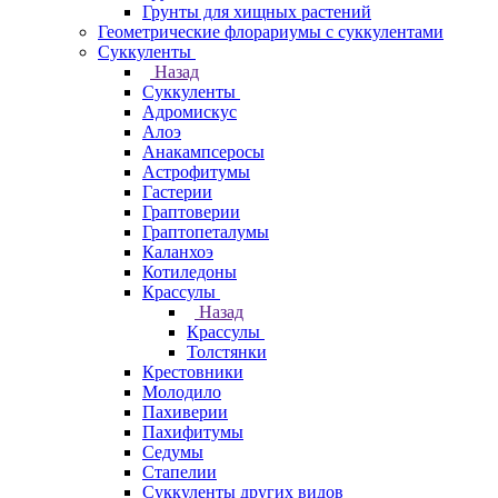
Грунты для хищных растений
Геометрические флорариумы с суккулентами
Суккуленты
Назад
Суккуленты
Адромискус
Алоэ
Анакампсеросы
Астрофитумы
Гастерии
Граптоверии
Граптопеталумы
Каланхоэ
Котиледоны
Крассулы
Назад
Крассулы
Толстянки
Крестовники
Молодило
Пахиверии
Пахифитумы
Седумы
Стапелии
Суккуленты других видов