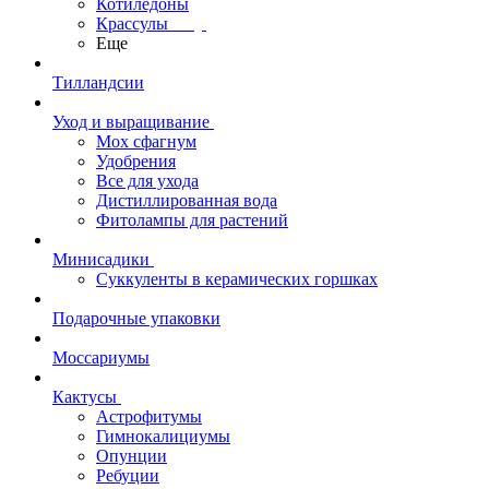
Котиледоны
Крассулы
Еще
Тилландсии
Уход и выращивание
Мох сфагнум
Удобрения
Все для ухода
Дистиллированная вода
Фитолампы для растений
Минисадики
Суккуленты в керамических горшках
Подарочные упаковки
Моссариумы
Кактусы
Астрофитумы
Гимнокалициумы
Опунции
Ребуции