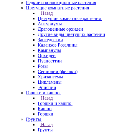
Редкие и коллекционные растения
Цветущие комнатные растения
Назад
Цветущие комнатные растения
Антуриумы
Драгоценные орхидеи
Другие виды цветущих растений
Зантедескии
Каланхоэ Розалины
Кампанулы
Орхидеи
Пуансеттии
Розы
Сенполии (фиалки)
Хризантемы
Цикламены
Эписции
Горшки и кашпо
Назад
Горшки и кашпо
Кашпо
Горшки
Грунты
Назад
Грунты