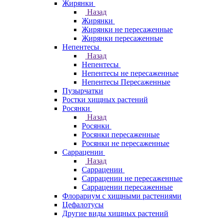
Жирянки
Назад
Жирянки
Жирянки не пересаженные
Жирянки пересаженные
Непентесы
Назад
Непентесы
Непентесы не пересаженные
Непентесы Пересаженные
Пузырчатки
Ростки хищных растений
Росянки
Назад
Росянки
Росянки пересаженные
Росянки не пересаженные
Саррацении
Назад
Саррацении
Саррацении не пересаженные
Саррацении пересаженные
Флорариум с хищными растениями
Цефалотусы
Другие виды хищных растений