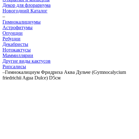
Декор для флорариума
Новогодний Каталог
–
Гимнокалициумы
Астрофитумы
Опунции
Ребуции
Декабристы
Нотокактусы
Маммиллярии
Другие виды кактусов
Рипсалисы
–
Гимнокалициум Фридриха Аква Дульче (Gymnocalycium
friedrichii Agua Dulce) D5см