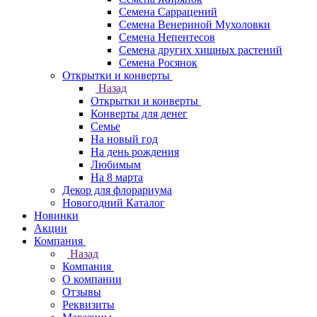
Семена Саррацений
Семена Венериной Мухоловки
Семена Непентесов
Семена других хищных растений
Семена Росянок
Открытки и конверты
Назад
Открытки и конверты
Конверты для денег
Семье
На новый год
На день рождения
Любимым
На 8 марта
Декор для флорариума
Новогодний Каталог
Новинки
Акции
Компания
Назад
Компания
О компании
Отзывы
Реквизиты