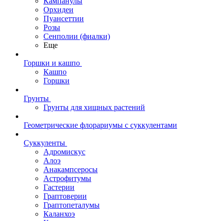
Кампанулы
Орхидеи
Пуансеттии
Розы
Сенполии (фиалки)
Еще
Горшки и кашпо
Кашпо
Горшки
Грунты
Грунты для хищных растений
Геометрические флорариумы с суккулентами
Суккуленты
Адромискус
Алоэ
Анакампсеросы
Астрофитумы
Гастерии
Граптоверии
Граптопеталумы
Каланхоэ