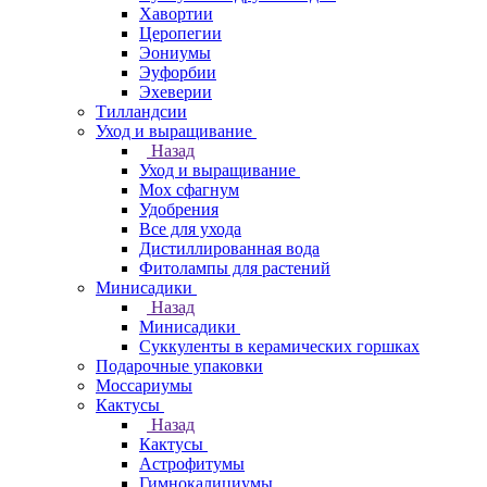
Хавортии
Церопегии
Эониумы
Эуфорбии
Эхеверии
Тилландсии
Уход и выращивание
Назад
Уход и выращивание
Мох сфагнум
Удобрения
Все для ухода
Дистиллированная вода
Фитолампы для растений
Минисадики
Назад
Минисадики
Суккуленты в керамических горшках
Подарочные упаковки
Моссариумы
Кактусы
Назад
Кактусы
Астрофитумы
Гимнокалициумы