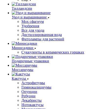
Тилландсии
Уход и выращивание
Мох сфагнум
Удобрения
Все для ухода
Дистиллированная вода
Фитолампы для растений
Минисадики
Суккуленты в керамических горшках
Подарочные упаковки
Моссариумы
Кактусы
Астрофитумы
Гимнокалициумы
Опунции
Ребуции
Декабристы
Нотокактусы