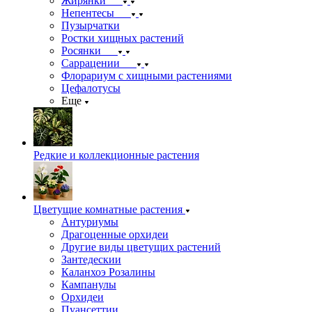
Жирянки
Непентесы
Пузырчатки
Ростки хищных растений
Росянки
Саррацении
Флорариум с хищными растениями
Цефалотусы
Еще
Редкие и коллекционные растения
Цветущие комнатные растения
Антуриумы
Драгоценные орхидеи
Другие виды цветущих растений
Зантедескии
Каланхоэ Розалины
Кампанулы
Орхидеи
Пуансеттии