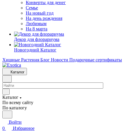
Конверты для денег
Семье
На новый год
На день рождения
Любимым
На 8 марта
Декор для флорариума
Новогодний Каталог
Хищные Растения
Блог
Новости
Подарочные сертификаты
Каталог
Каталог
По всему сайту
По каталогу
Войти
0
Избранное