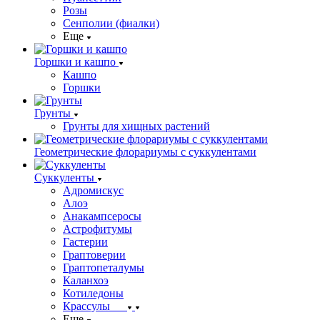
Розы
Сенполии (фиалки)
Еще
Горшки и кашпо
Кашпо
Горшки
Грунты
Грунты для хищных растений
Геометрические флорариумы с суккулентами
Суккуленты
Адромискус
Алоэ
Анакампсеросы
Астрофитумы
Гастерии
Граптоверии
Граптопеталумы
Каланхоэ
Котиледоны
Крассулы
Еще