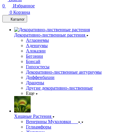
0
Избранное
0
Корзина
Каталог
Декоративно-лиственные растения
Аглаонемы
Адениумы
Алоказии
Бегонии
Бонсай
Гипоэстесы
Декоративно-лиственные антуриумы
Диффенбахии
Драцены
Другие декоративно-лиственные
Еще
Хищные Растения
Венерины Мухоловки
Гелиамфоры