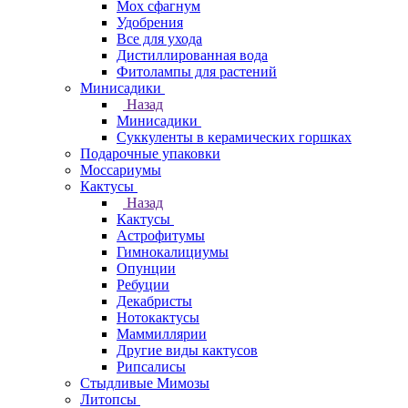
Мох сфагнум
Удобрения
Все для ухода
Дистиллированная вода
Фитолампы для растений
Минисадики
Назад
Минисадики
Суккуленты в керамических горшках
Подарочные упаковки
Моссариумы
Кактусы
Назад
Кактусы
Астрофитумы
Гимнокалициумы
Опунции
Ребуции
Декабристы
Нотокактусы
Маммиллярии
Другие виды кактусов
Рипсалисы
Стыдливые Мимозы
Литопсы