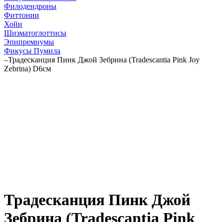
Филодендроны
Фиттонии
Хойи
Шизматоглоттисы
Эпипремнумы
Фикусы Пумила
–
Традесканция Пинк Джой Зебрина (Tradescantia Pink Joy
Zebrina) D6см
Традесканция Пинк Джой
Зебрина (Tradescantia Pink