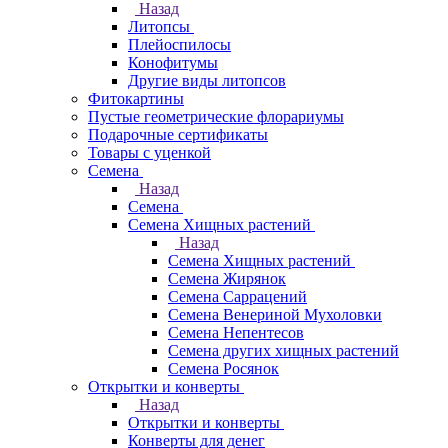
Назад
Литопсы
Плейоспилосы
Конофитумы
Другие виды литопсов
Фитокартины
Пустые геометрические флорариумы
Подарочные сертификаты
Товары с уценкой
Семена
Назад
Семена
Семена Хищных растений
Назад
Семена Хищных растений
Семена Жирянок
Семена Саррацений
Семена Венериной Мухоловки
Семена Непентесов
Семена других хищных растений
Семена Росянок
Открытки и конверты
Назад
Открытки и конверты
Конверты для денег