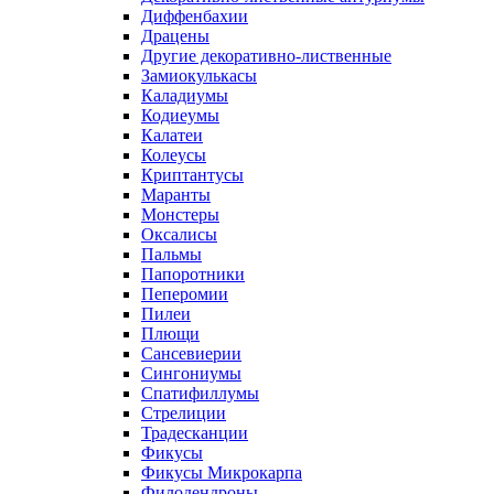
Диффенбахии
Драцены
Другие декоративно-лиственные
Замиокулькасы
Каладиумы
Кодиеумы
Калатеи
Колеусы
Криптантусы
Маранты
Монстеры
Оксалисы
Пальмы
Папоротники
Пеперомии
Пилеи
Плющи
Сансевиерии
Сингониумы
Спатифиллумы
Стрелиции
Традесканции
Фикусы
Фикусы Микрокарпа
Филодендроны