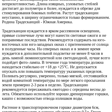
неприхотливостью. Длина изящных, узловатых стеблей
достигает до полуметра и более, нуждается в обрезке для
стимулирования боковых побегов. Растут традесканции
неустанно, в ширину ограничиваются только формированием.
Родина Традесканций - Южная Америка.
Традесканция нуждается в ярком рассеянном освещении,
прямые солнечные лучи могут нанести световые ожоги и не
поправимые последствия. Рекомендуется содержать на юго-
восточных или юго-западных окнах с притенением от солнца
в полуденные часы. На северных окнах и в зимнее время
нуждается в дополнительной подсветке не менее 8 часов в
день лампой люминесцентной или светодиодной, лучше всего
подойдет фито–лампа. В течение года температура должна
находиться стабильно от +18 до +25°С. Не допускается
опускать или повышать температуру указанных пределов.
Поливать регулярно, умеренно, только мягкой, отстоявшейся
водой комнатной температуры по мере легкого просыхания
земли примерно 2-3 раза в неделю. Традесканцию
рекомендуется пересаживать ежегодно с середины весны до
лета. Обязательно используйте хорошо дренирующие горшки,
кашпо с возможностью отвода излишков воды.
Растение в транспортировочном горшке диаметром 6см,
советуем пересадить в горшок объемом около 0,5л. Грунт