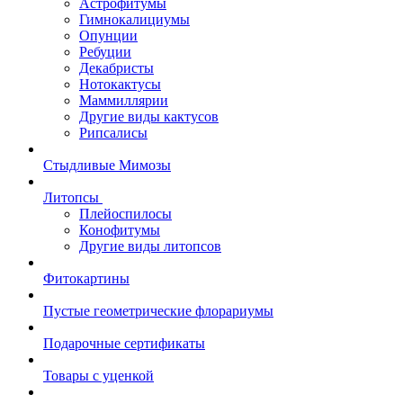
Астрофитумы
Гимнокалициумы
Опунции
Ребуции
Декабристы
Нотокактусы
Маммиллярии
Другие виды кактусов
Рипсалисы
Стыдливые Мимозы
Литопсы
Плейоспилосы
Конофитумы
Другие виды литопсов
Фитокартины
Пустые геометрические флорариумы
Подарочные сертификаты
Товары с уценкой