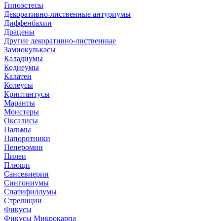
Гипоэстесы
Декоративно-лиственные антуриумы
Диффенбахии
Драцены
Другие декоративно-лиственные
Замиокулькасы
Каладиумы
Кодиеумы
Калатеи
Колеусы
Криптантусы
Маранты
Монстеры
Оксалисы
Пальмы
Папоротники
Пеперомии
Пилеи
Плющи
Сансевиерии
Сингониумы
Спатифиллумы
Стрелиции
Фикусы
Фикусы Микрокарпа