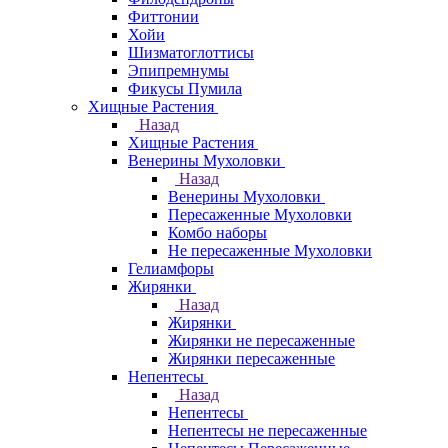
Фиттонии
Хойи
Шизматоглоттисы
Эпипремнумы
Фикусы Пумила
Хищные Растения
Назад
Хищные Растения
Венерины Мухоловки
Назад
Венерины Мухоловки
Пересаженные Мухоловки
Комбо наборы
Не пересаженные Мухоловки
Гелиамфоры
Жирянки
Назад
Жирянки
Жирянки не пересаженные
Жирянки пересаженные
Непентесы
Назад
Непентесы
Непентесы не пересаженные