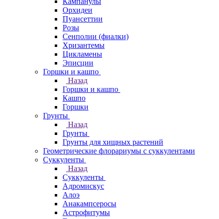
Кампанулы
Орхидеи
Пуансеттии
Розы
Сенполии (фиалки)
Хризантемы
Цикламены
Эписции
Горшки и кашпо
Назад
Горшки и кашпо
Кашпо
Горшки
Грунты
Назад
Грунты
Грунты для хищных растений
Геометрические флорариумы с суккулентами
Суккуленты
Назад
Суккуленты
Адромискус
Алоэ
Анакампсеросы
Астрофитумы