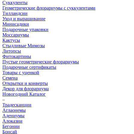
Суккуленты
Геометрические флорариумы с суккулентами
Тилландсии
Уход и выращивание
Минисадики
Подарочные упаковки
Моссариумы
Кактусы
Стыдливые Мимозы
Литопсы
Фитокартины
Пустые геометрические флорариумы
Подарочные сертификаты
Товары с уценкой
Семена
Открытки и конверты
Декор для флорариума
Новогодний Каталог
–
Традесканции
Аглаонемы
Адениумы
Алоказии
Бегонии
Бонсай