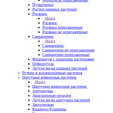
Непентесы Пересаженные
Пузырчатки
Ростки хищных растений
Росянки
Назад
Росянки
Росянки пересаженные
Росянки не пересаженные
Саррацении
Назад
Саррацении
Саррацении не пересаженные
Саррацении пересаженные
Флорариум с хищными растениями
Цефалотусы
Другие виды хищных растений
Редкие и коллекционные растения
Цветущие комнатные растения
Назад
Цветущие комнатные растения
Антуриумы
Драгоценные орхидеи
Другие виды цветущих растений
Зантедескии
Каланхоэ Розалины