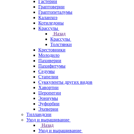
Гастерии
Граптоверии
Граптопеталумы
Каланхоэ
Котиледоны
Крассулы
Назад
Крассулы
Толстянки
Крестовники
Молодило
Пахиверии
Пахифитумы
Седумы
Стапелии
Суккуленты других видов
Хавортии
Церопегии
Эониумы
Эуфорбии
Эхеверии
Тилландсии
Уход и выращивание
Назад
Уход и выращивание