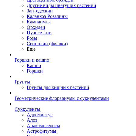
Другие виды цветущих растений
Зантедескии
Каланхоэ Розалины
Кампанулы
Орхидеи
Пуансеттии
Розы
Сенполии (фиалки)
Еще
Горшки и кашпо
Кашпо
Горшки
Грунты
Грунты для хищных растений
Геометрические флорариумы с суккулентами
Суккуленты
Адромискус
Алоэ
Анакампсеросы
Астрофитумы