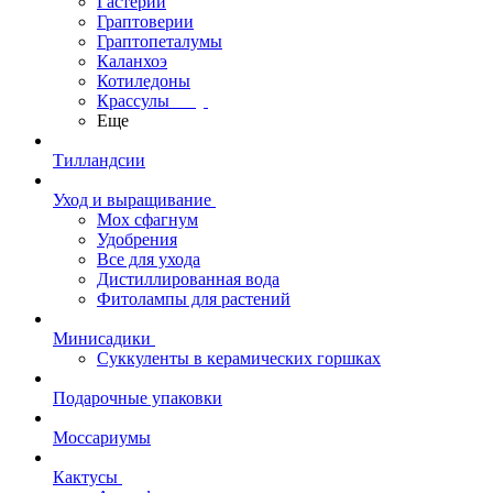
Гастерии
Граптоверии
Граптопеталумы
Каланхоэ
Котиледоны
Крассулы
Еще
Тилландсии
Уход и выращивание
Мох сфагнум
Удобрения
Все для ухода
Дистиллированная вода
Фитолампы для растений
Минисадики
Суккуленты в керамических горшках
Подарочные упаковки
Моссариумы
Кактусы