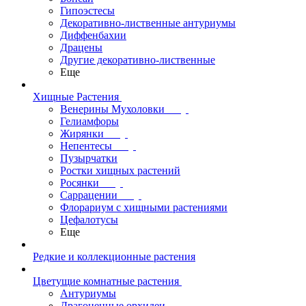
Гипоэстесы
Декоративно-лиственные антуриумы
Диффенбахии
Драцены
Другие декоративно-лиственные
Еще
Хищные Растения
Венерины Мухоловки
Гелиамфоры
Жирянки
Непентесы
Пузырчатки
Ростки хищных растений
Росянки
Саррацении
Флорариум с хищными растениями
Цефалотусы
Еще
Редкие и коллекционные растения
Цветущие комнатные растения
Антуриумы
Драгоценные орхидеи