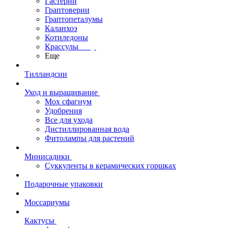
Гастерии
Граптоверии
Граптопеталумы
Каланхоэ
Котиледоны
Крассулы
Еще
Тилландсии
Уход и выращивание
Мох сфагнум
Удобрения
Все для ухода
Дистиллированная вода
Фитолампы для растений
Минисадики
Суккуленты в керамических горшках
Подарочные упаковки
Моссариумы
Кактусы