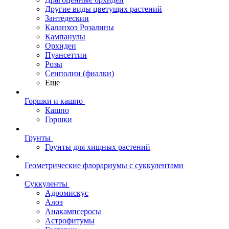
Другие виды цветущих растений
Зантедескии
Каланхоэ Розалины
Кампанулы
Орхидеи
Пуансеттии
Розы
Сенполии (фиалки)
Еще
Горшки и кашпо
Кашпо
Горшки
Грунты
Грунты для хищных растений
Геометрические флорариумы с суккулентами
Суккуленты
Адромискус
Алоэ
Анакампсеросы
Астрофитумы