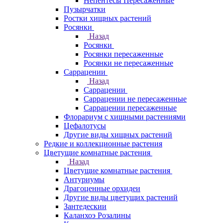
Непентесы Пересаженные
Пузырчатки
Ростки хищных растений
Росянки
Назад
Росянки
Росянки пересаженные
Росянки не пересаженные
Саррацении
Назад
Саррацении
Саррацении не пересаженные
Саррацении пересаженные
Флорариум с хищными растениями
Цефалотусы
Другие виды хищных растений
Редкие и коллекционные растения
Цветущие комнатные растения
Назад
Цветущие комнатные растения
Антуриумы
Драгоценные орхидеи
Другие виды цветущих растений
Зантедескии
Каланхоэ Розалины