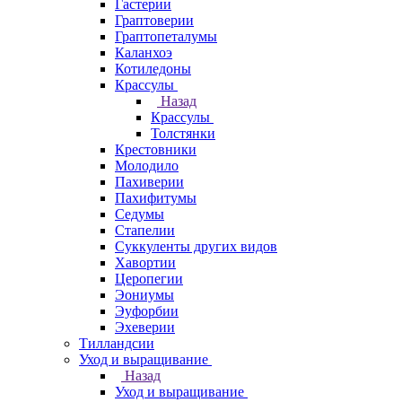
Гастерии
Граптоверии
Граптопеталумы
Каланхоэ
Котиледоны
Крассулы
Назад
Крассулы
Толстянки
Крестовники
Молодило
Пахиверии
Пахифитумы
Седумы
Стапелии
Суккуленты других видов
Хавортии
Церопегии
Эониумы
Эуфорбии
Эхеверии
Тилландсии
Уход и выращивание
Назад
Уход и выращивание