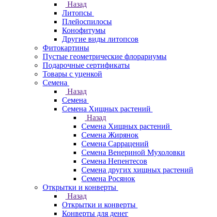
Назад
Литопсы
Плейоспилосы
Конофитумы
Другие виды литопсов
Фитокартины
Пустые геометрические флорариумы
Подарочные сертификаты
Товары с уценкой
Семена
Назад
Семена
Семена Хищных растений
Назад
Семена Хищных растений
Семена Жирянок
Семена Саррацений
Семена Венериной Мухоловки
Семена Непентесов
Семена других хищных растений
Семена Росянок
Открытки и конверты
Назад
Открытки и конверты
Конверты для денег