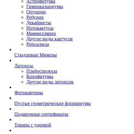
Астрофитумы
Гимнокалициумы
Опунции
Ребуции
Декабристы
Нотокактусы
Маммиллярии
Другие виды кактусов
Рипсалисы
Стыдливые Мимозы
Литопсы
Плейоспилосы
Конофитумы
Другие виды литопсов
Фитокартины
Пустые геометрические флорариумы
Подарочные сертификаты
Товары с уценкой