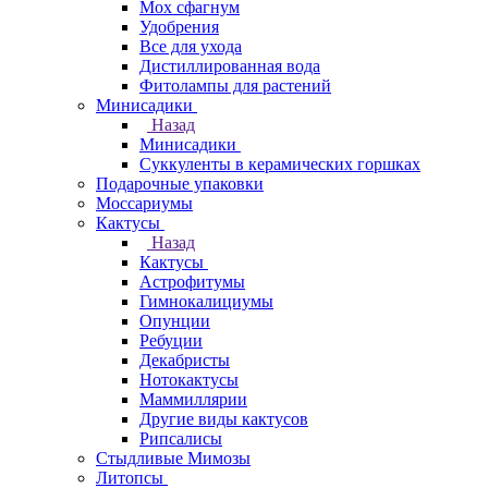
Мох сфагнум
Удобрения
Все для ухода
Дистиллированная вода
Фитолампы для растений
Минисадики
Назад
Минисадики
Суккуленты в керамических горшках
Подарочные упаковки
Моссариумы
Кактусы
Назад
Кактусы
Астрофитумы
Гимнокалициумы
Опунции
Ребуции
Декабристы
Нотокактусы
Маммиллярии
Другие виды кактусов
Рипсалисы
Стыдливые Мимозы
Литопсы