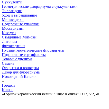
Суккуленты
Геометрические флорариумы с суккулентами
Тилландсии
Уход и выращивание
Минисадики
Подарочные упаковки
Моссариумы
Кактусы
Стыдливые Мимозы
Литопсы
Фитокартины
Пустые геометрические флорариумы
Подарочные сертификаты
Товары с уценкой
Семена
Открытки и конверты
Декор для флорариума
Новогодний Каталог
–
Горшки
Кашпо
–
Горшок керамический белый "Лицо в очках" D12, V2,5л