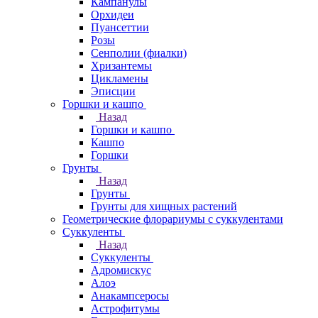
Кампанулы
Орхидеи
Пуансеттии
Розы
Сенполии (фиалки)
Хризантемы
Цикламены
Эписции
Горшки и кашпо
Назад
Горшки и кашпо
Кашпо
Горшки
Грунты
Назад
Грунты
Грунты для хищных растений
Геометрические флорариумы с суккулентами
Суккуленты
Назад
Суккуленты
Адромискус
Алоэ
Анакампсеросы
Астрофитумы