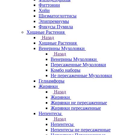
Фиттонии
Хойи
Шизматоглоттисы
Эпипремнумы
Фикусы Пумила
Хищные Растения
Назад
Хищные Растения
Венерины Мухоловки
Назад
Венерины Мухоловки
Пересаженные Мухоловки
Комбо наборы
Не пересаженные Мухоловки
Гелиамфоры
Жирянки
Назад
Жирянки
Жирянки не пересаженные
Жирянки пересаженные
Непентесы
Назад
Непентесы
Непентесы не пересаженные