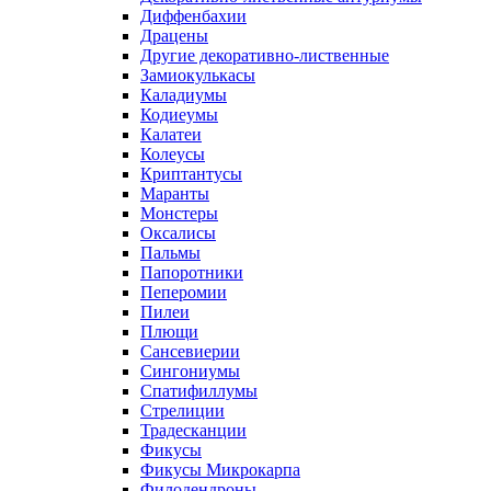
Диффенбахии
Драцены
Другие декоративно-лиственные
Замиокулькасы
Каладиумы
Кодиеумы
Калатеи
Колеусы
Криптантусы
Маранты
Монстеры
Оксалисы
Пальмы
Папоротники
Пеперомии
Пилеи
Плющи
Сансевиерии
Сингониумы
Спатифиллумы
Стрелиции
Традесканции
Фикусы
Фикусы Микрокарпа
Филодендроны