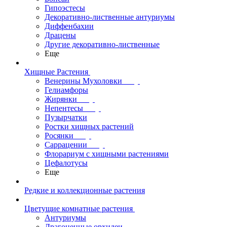
Гипоэстесы
Декоративно-лиственные антуриумы
Диффенбахии
Драцены
Другие декоративно-лиственные
Еще
Хищные Растения
Венерины Мухоловки
Гелиамфоры
Жирянки
Непентесы
Пузырчатки
Ростки хищных растений
Росянки
Саррацении
Флорариум с хищными растениями
Цефалотусы
Еще
Редкие и коллекционные растения
Цветущие комнатные растения
Антуриумы
Драгоценные орхидеи