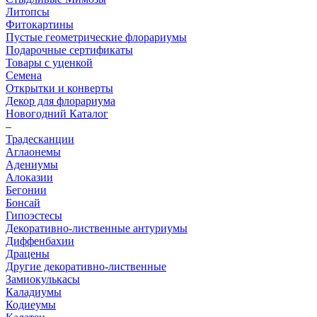
Литопсы
Фитокартины
Пустые геометрические флорариумы
Подарочные сертификаты
Товары с уценкой
Семена
Открытки и конверты
Декор для флорариума
Новогодний Каталог
–
Традесканции
Аглаонемы
Адениумы
Алоказии
Бегонии
Бонсай
Гипоэстесы
Декоративно-лиственные антуриумы
Диффенбахии
Драцены
Другие декоративно-лиственные
Замиокулькасы
Каладиумы
Кодиеумы