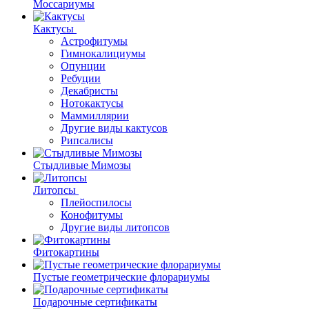
Моссариумы
Кактусы
Астрофитумы
Гимнокалициумы
Опунции
Ребуции
Декабристы
Нотокактусы
Маммиллярии
Другие виды кактусов
Рипсалисы
Стыдливые Мимозы
Литопсы
Плейоспилосы
Конофитумы
Другие виды литопсов
Фитокартины
Пустые геометрические флорариумы
Подарочные сертификаты