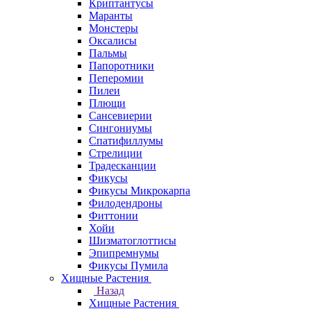
Криптантусы
Маранты
Монстеры
Оксалисы
Пальмы
Папоротники
Пеперомии
Пилеи
Плющи
Сансевиерии
Сингониумы
Спатифиллумы
Стрелиции
Традесканции
Фикусы
Фикусы Микрокарпа
Филодендроны
Фиттонии
Хойи
Шизматоглоттисы
Эпипремнумы
Фикусы Пумила
Хищные Растения
Назад
Хищные Растения