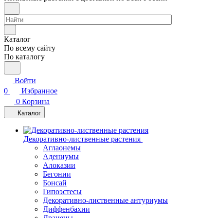
Каталог
По всему сайту
По каталогу
Войти
0
Избранное
0
Корзина
Каталог
Декоративно-лиственные растения
Аглаонемы
Адениумы
Алоказии
Бегонии
Бонсай
Гипоэстесы
Декоративно-лиственные антуриумы
Диффенбахии
Драцены