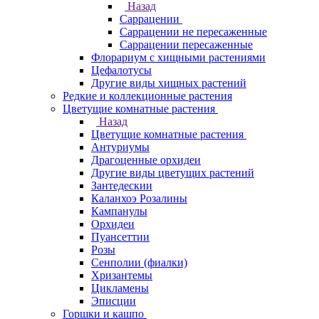
Назад
Саррацении
Саррацении не пересаженные
Саррацении пересаженные
Флорариум с хищными растениями
Цефалотусы
Другие виды хищных растений
Редкие и коллекционные растения
Цветущие комнатные растения
Назад
Цветущие комнатные растения
Антуриумы
Драгоценные орхидеи
Другие виды цветущих растений
Зантедескии
Каланхоэ Розалины
Кампанулы
Орхидеи
Пуансеттии
Розы
Сенполии (фиалки)
Хризантемы
Цикламены
Эписции
Горшки и кашпо