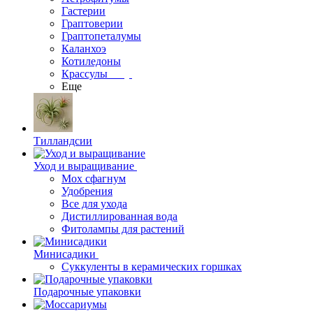
Гастерии
Граптоверии
Граптопеталумы
Каланхоэ
Котиледоны
Крассулы
Еще
Тилландсии
Уход и выращивание
Мох сфагнум
Удобрения
Все для ухода
Дистиллированная вода
Фитолампы для растений
Минисадики
Суккуленты в керамических горшках
Подарочные упаковки