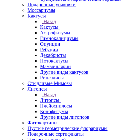
Подарочные упаковки
Моссариумы
Кактусы
Назад
Кактусы
Астрофитумы
Гимнокалициумы
Опунции
Ребуции
Декабристы
Нотокактусы
Маммиллярии
Другие виды кактусов
Рипсалисы
Стыдливые Мимозы
Литопсы
Назад
Литопсы
Плейоспилосы
Конофитумы
Другие виды литопсов
Фитокартины
Пустые геометрические флорариумы
Подарочные сертификаты
Товары с уценкой