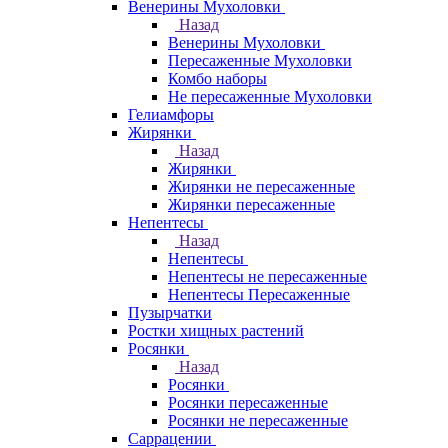
Венерины Мухоловки
Назад
Венерины Мухоловки
Пересаженные Мухоловки
Комбо наборы
Не пересаженные Мухоловки
Гелиамфоры
Жирянки
Назад
Жирянки
Жирянки не пересаженные
Жирянки пересаженные
Непентесы
Назад
Непентесы
Непентесы не пересаженные
Непентесы Пересаженные
Пузырчатки
Ростки хищных растений
Росянки
Назад
Росянки
Росянки пересаженные
Росянки не пересаженные
Саррацении