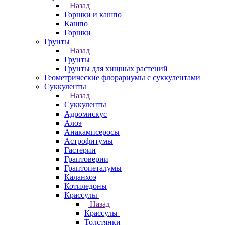
Назад
Горшки и кашпо
Кашпо
Горшки
Грунты
Назад
Грунты
Грунты для хищных растений
Геометрические флорариумы с суккулентами
Суккуленты
Назад
Суккуленты
Адромискус
Алоэ
Анакампсеросы
Астрофитумы
Гастерии
Граптоверии
Граптопеталумы
Каланхоэ
Котиледоны
Крассулы
Назад
Крассулы
Толстянки