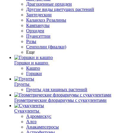
Драгоценные орхидеи
Другие виды цветущих растений
Зантедескии
Каланхоэ Розалины
Кампанулы
Орхидеи
Пуансеттии
Розы
Сенполии (фиалки)
Еще
Горшки и кашпо
Кашпо
Горшки
Грунты
Грунты для хищных растений
Геометрические флорариумы с суккулентами
Суккуленты
Адромискус
Алоэ
Анакампсеросы
Астрофитумы