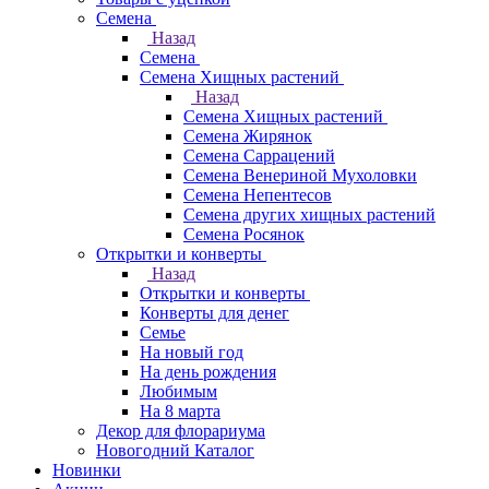
Семена
Назад
Семена
Семена Хищных растений
Назад
Семена Хищных растений
Семена Жирянок
Семена Саррацений
Семена Венериной Мухоловки
Семена Непентесов
Семена других хищных растений
Семена Росянок
Открытки и конверты
Назад
Открытки и конверты
Конверты для денег
Семье
На новый год
На день рождения
Любимым
На 8 марта
Декор для флорариума
Новогодний Каталог
Новинки