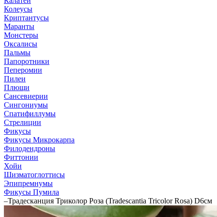
Калатеи
Колеусы
Криптантусы
Маранты
Монстеры
Оксалисы
Пальмы
Папоротники
Пеперомии
Пилеи
Плющи
Сансевиерии
Сингониумы
Спатифиллумы
Стрелиции
Фикусы
Фикусы Микрокарпа
Филодендроны
Фиттонии
Хойи
Шизматоглоттисы
Эпипремнумы
Фикусы Пумила
–
Традесканция Триколор Роза (Tradescantia Tricolor Rosa) D6см