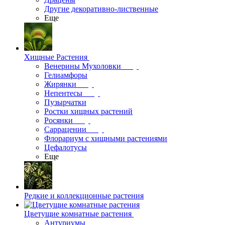
Другие декоративно-лиственные
Еще
Хищные Растения
Венерины Мухоловки
Гелиамфоры
Жирянки
Непентесы
Пузырчатки
Ростки хищных растений
Росянки
Саррацении
Флорариум с хищными растениями
Цефалотусы
Еще
Редкие и коллекционные растения
Цветущие комнатные растения
Антуриумы