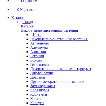
0
Избранное
0
Корзина
Каталог
Назад
Каталог
Декоративно-лиственные растения
Назад
Декоративно-лиственные растения
Аглаонемы
Адениумы
Алоказии
Бегонии
Бонсай
Гипоэстесы
Декоративно-лиственные антуриумы
Диффенбахии
Драцены
Другие декоративно-лиственные
Замиокулькасы
Каладиумы
Кодиеумы
Калатеи
Колеусы