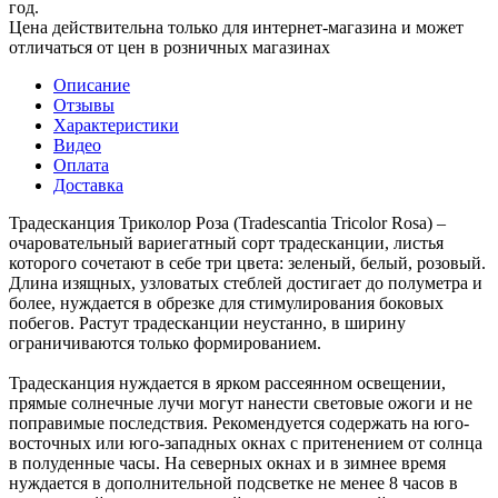
год.
Цена действительна только для интернет-магазина и может
отличаться от цен в розничных магазинах
Описание
Отзывы
Характеристики
Видео
Оплата
Доставка
Традесканция Триколор Роза (Tradescantia Tricolor Rosa) –
очаровательный вариегатный сорт традесканции, листья
которого сочетают в себе три цвета: зеленый, белый, розовый.
Длина изящных, узловатых стеблей достигает до полуметра и
более, нуждается в обрезке для стимулирования боковых
побегов. Растут традесканции неустанно, в ширину
ограничиваются только формированием.
Традесканция нуждается в ярком рассеянном освещении,
прямые солнечные лучи могут нанести световые ожоги и не
поправимые последствия. Рекомендуется содержать на юго-
восточных или юго-западных окнах с притенением от солнца
в полуденные часы. На северных окнах и в зимнее время
нуждается в дополнительной подсветке не менее 8 часов в