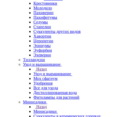
Крестовники
Молодило
Пахиверии
Пахифитумы
Седумы
Стапелии
Суккуленты других видов
Хавортии
Церопегии
Эониумы
Эуфорбии
Эхеверии
Тилландсии
Уход и выращивание
Назад
Уход и выращивание
Мох сфагнум
Удобрения
Все для ухода
Дистиллированная вода
Фитолампы для растений
Минисадики
Назад
Минисадики
Суккуленты в керамических горшках