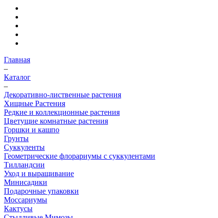
Главная
–
Каталог
–
Декоративно-лиственные растения
Хищные Растения
Редкие и коллекционные растения
Цветущие комнатные растения
Горшки и кашпо
Грунты
Суккуленты
Геометрические флорариумы с суккулентами
Тилландсии
Уход и выращивание
Минисадики
Подарочные упаковки
Моссариумы
Кактусы
Стыдливые Мимозы