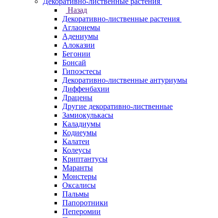
Декоративно-лиственные растения
Назад
Декоративно-лиственные растения
Аглаонемы
Адениумы
Алоказии
Бегонии
Бонсай
Гипоэстесы
Декоративно-лиственные антуриумы
Диффенбахии
Драцены
Другие декоративно-лиственные
Замиокулькасы
Каладиумы
Кодиеумы
Калатеи
Колеусы
Криптантусы
Маранты
Монстеры
Оксалисы
Пальмы
Папоротники
Пеперомии