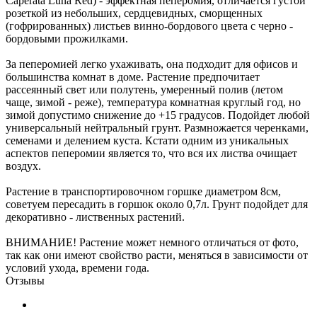
Caperata Luna Red) - эффектная пеперомия, отличается густой
розеткой из небольших, сердцевидных, сморщенных
(гофрированных) листьев винно-бордового цвета с черно -
бордовыми прожилками.
За пеперомией легко ухаживать, она подходит для офисов и
большинства комнат в доме. Растение предпочитает
рассеянный свет или полутень, умеренный полив (летом
чаще, зимой - реже), температура комнатная круглый год, но
зимой допустимо снижение до +15 градусов. Подойдет любой
универсальный нейтральный грунт. Размножается черенками,
семенами и делением куста. Кстати одним из уникальных
аспектов пеперомии является то, что вся их листва очищает
воздух.
Растение в транспортировочном горшке диаметром 8см,
советуем пересадить в горшок около 0,7л. Грунт подойдет для
декоративно - лиственных растений.
ВНИМАНИЕ! Растение может немного отличаться от фото,
так как они имеют свойство расти, меняться в зависимости от
условий ухода, времени года.
Отзывы