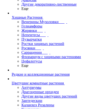
Другие декоративно-лиственные
Еще
Хищные Растения
Венерины Мухоловки
Гелиамфоры
Жирянки
Непентесы
Пузырчатки
Ростки хищных растений
Росянки
Саррацении
Флорариум с хищными растениями
Цефалотусы
Еще
Редкие и коллекционные растения
Цветущие комнатные растения
Антуриумы
Драгоценные орхидеи
Другие виды цветущих растений
Зантедескии
Каланхоэ Розалины