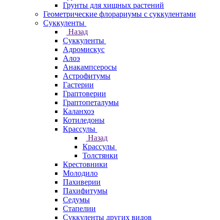
Грунты для хищных растений
Геометрические флорариумы с суккулентами
Суккуленты
Назад
Суккуленты
Адромискус
Алоэ
Анакампсеросы
Астрофитумы
Гастерии
Граптоверии
Граптопеталумы
Каланхоэ
Котиледоны
Крассулы
Назад
Крассулы
Толстянки
Крестовники
Молодило
Пахиверии
Пахифитумы
Седумы
Стапелии
Суккуленты других видов