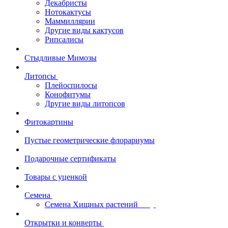
Декабристы
Нотокактусы
Маммиллярии
Другие виды кактусов
Рипсалисы
Стыдливые Мимозы
Литопсы
Плейоспилосы
Конофитумы
Другие виды литопсов
Фитокартины
Пустые геометрические флорариумы
Подарочные сертификаты
Товары с уценкой
Семена
Семена Хищных растений
Открытки и конверты