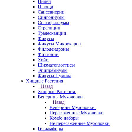
Пилеи
Плющи
Сансевиерии
Сингониумы
Спатифиллумы
Стрелиции
Традесканции
Фикусы
Фикусы Микрокарпа
Филодендроны
Фиттонии
Хойи
Шизматоглоттисы
Эпипремнумы
Фикусы Пумила
Хищные Растения
Назад
Хищные Растения
Венерины Мухоловки
Назад
Венерины Мухоловки
Пересаженные Мухоловки
Комбо наборы
Не пересаженные Мухоловки
Гелиамфоры