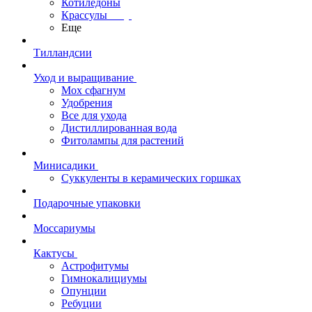
Котиледоны
Крассулы
Еще
Тилландсии
Уход и выращивание
Мох сфагнум
Удобрения
Все для ухода
Дистиллированная вода
Фитолампы для растений
Минисадики
Суккуленты в керамических горшках
Подарочные упаковки
Моссариумы
Кактусы
Астрофитумы
Гимнокалициумы
Опунции
Ребуции