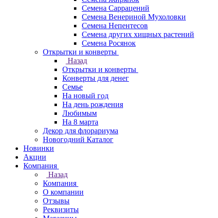
Семена Саррацений
Семена Венериной Мухоловки
Семена Непентесов
Семена других хищных растений
Семена Росянок
Открытки и конверты
Назад
Открытки и конверты
Конверты для денег
Семье
На новый год
На день рождения
Любимым
На 8 марта
Декор для флорариума
Новогодний Каталог
Новинки
Акции
Компания
Назад
Компания
О компании
Отзывы
Реквизиты