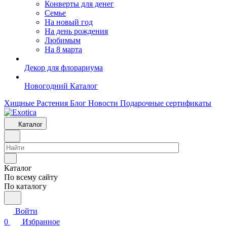
Конверты для денег
Семье
На новый год
На день рождения
Любимым
На 8 марта
Декор для флорариума
Новогодний Каталог
Хищные Растения
Блог
Новости
Подарочные сертификаты
Каталог
Каталог
По всему сайту
По каталогу
Войти
0
Избранное