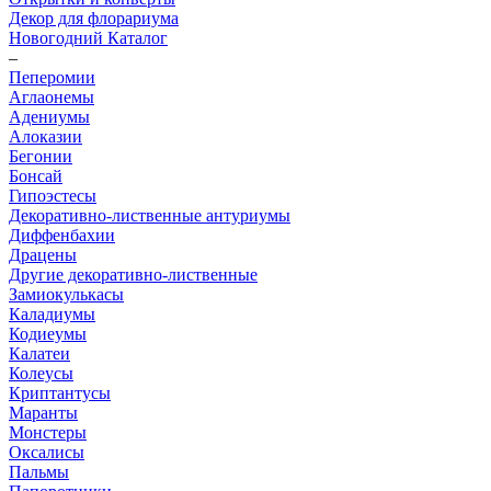
Декор для флорариума
Новогодний Каталог
–
Пеперомии
Аглаонемы
Адениумы
Алоказии
Бегонии
Бонсай
Гипоэстесы
Декоративно-лиственные антуриумы
Диффенбахии
Драцены
Другие декоративно-лиственные
Замиокулькасы
Каладиумы
Кодиеумы
Калатеи
Колеусы
Криптантусы
Маранты
Монстеры
Оксалисы
Пальмы