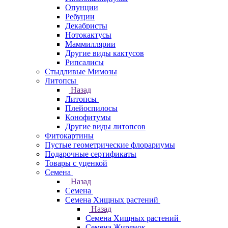
Опунции
Ребуции
Декабристы
Нотокактусы
Маммиллярии
Другие виды кактусов
Рипсалисы
Стыдливые Мимозы
Литопсы
Назад
Литопсы
Плейоспилосы
Конофитумы
Другие виды литопсов
Фитокартины
Пустые геометрические флорариумы
Подарочные сертификаты
Товары с уценкой
Семена
Назад
Семена
Семена Хищных растений
Назад
Семена Хищных растений
Семена Жирянок