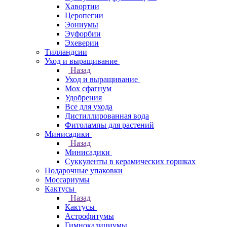
Хавортии
Церопегии
Эониумы
Эуфорбии
Эхеверии
Тилландсии
Уход и выращивание
Назад
Уход и выращивание
Мох сфагнум
Удобрения
Все для ухода
Дистиллированная вода
Фитолампы для растений
Минисадики
Назад
Минисадики
Суккуленты в керамических горшках
Подарочные упаковки
Моссариумы
Кактусы
Назад
Кактусы
Астрофитумы
Гимнокалициумы