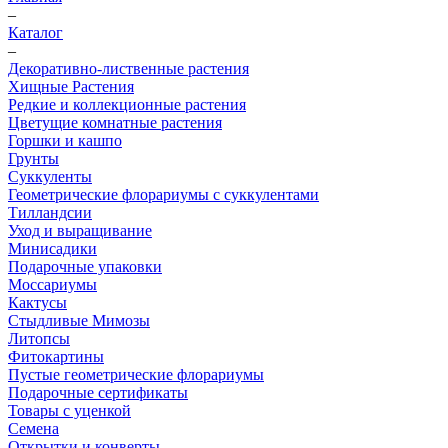
–
Каталог
–
Декоративно-лиственные растения
Хищные Растения
Редкие и коллекционные растения
Цветущие комнатные растения
Горшки и кашпо
Грунты
Суккуленты
Геометрические флорариумы с суккулентами
Тилландсии
Уход и выращивание
Минисадики
Подарочные упаковки
Моссариумы
Кактусы
Стыдливые Мимозы
Литопсы
Фитокартины
Пустые геометрические флорариумы
Подарочные сертификаты
Товары с уценкой
Семена
Открытки и конверты