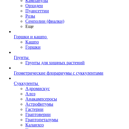
Кампанулы
Орхидеи
Пуансеттии
Розы
Сенполии (фиалки)
Еще
Горшки и кашпо
Кашпо
Горшки
Грунты
Грунты для хищных растений
Геометрические флорариумы с суккулентами
Суккуленты
Адромискус
Алоэ
Анакампсеросы
Астрофитумы
Гастерии
Граптоверии
Граптопеталумы
Каланхоэ