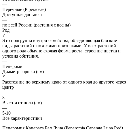
—
Перечные (Piperaceae)
Доступная доставка
—
по всей России (растения с весны)
Род
?
Это подгруппа внутри семейства, объединяющая близкие
виды растений с похожими признаками. У всех растений
одного рода обычно схожая форма роста, строение цветка и
условия обитания.
—
Пеперомия
Диаметр горшка (см)
?
Расстояние по верхнему краю от одного края до другого через
центр
—
8
Высота от пола (см)
—
5-10
Все характеристики
Пеперомия Каперата Ред Луна (Peperomia Caperata Luna Red)