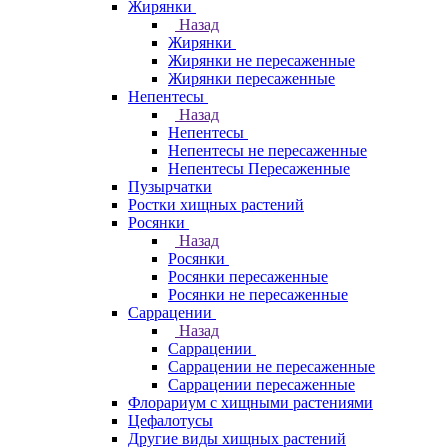
Жирянки
Назад
Жирянки
Жирянки не пересаженные
Жирянки пересаженные
Непентесы
Назад
Непентесы
Непентесы не пересаженные
Непентесы Пересаженные
Пузырчатки
Ростки хищных растений
Росянки
Назад
Росянки
Росянки пересаженные
Росянки не пересаженные
Саррацении
Назад
Саррацении
Саррацении не пересаженные
Саррацении пересаженные
Флорариум с хищными растениями
Цефалотусы
Другие виды хищных растений