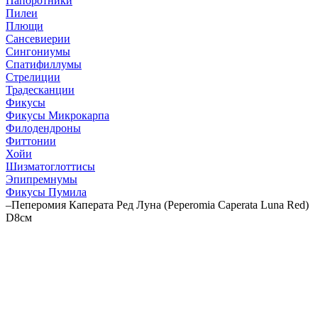
Папоротники
Пилеи
Плющи
Сансевиерии
Сингониумы
Спатифиллумы
Стрелиции
Традесканции
Фикусы
Фикусы Микрокарпа
Филодендроны
Фиттонии
Хойи
Шизматоглоттисы
Эпипремнумы
Фикусы Пумила
–
Пеперомия Каперата Ред Луна (Peperomia Caperata Luna Red)
D8см