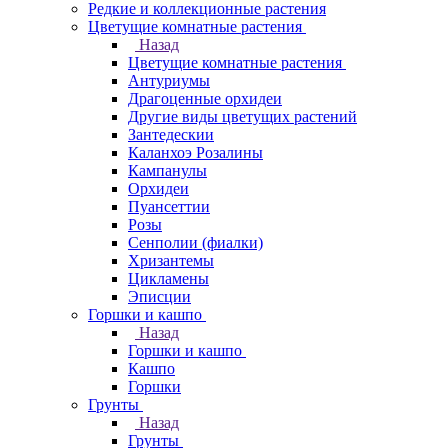
Редкие и коллекционные растения
Цветущие комнатные растения
Назад
Цветущие комнатные растения
Антуриумы
Драгоценные орхидеи
Другие виды цветущих растений
Зантедескии
Каланхоэ Розалины
Кампанулы
Орхидеи
Пуансеттии
Розы
Сенполии (фиалки)
Хризантемы
Цикламены
Эписции
Горшки и кашпо
Назад
Горшки и кашпо
Кашпо
Горшки
Грунты
Назад
Грунты