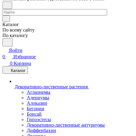
Каталог
По всему сайту
По каталогу
Войти
0
Избранное
0
Корзина
Каталог
Декоративно-лиственные растения
Аглаонемы
Адениумы
Алоказии
Бегонии
Бонсай
Гипоэстесы
Декоративно-лиственные антуриумы
Диффенбахии
Драцены