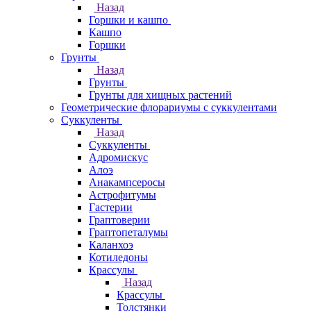
Назад
Горшки и кашпо
Кашпо
Горшки
Грунты
Назад
Грунты
Грунты для хищных растений
Геометрические флорариумы с суккулентами
Суккуленты
Назад
Суккуленты
Адромискус
Алоэ
Анакампсеросы
Астрофитумы
Гастерии
Граптоверии
Граптопеталумы
Каланхоэ
Котиледоны
Крассулы
Назад
Крассулы
Толстянки