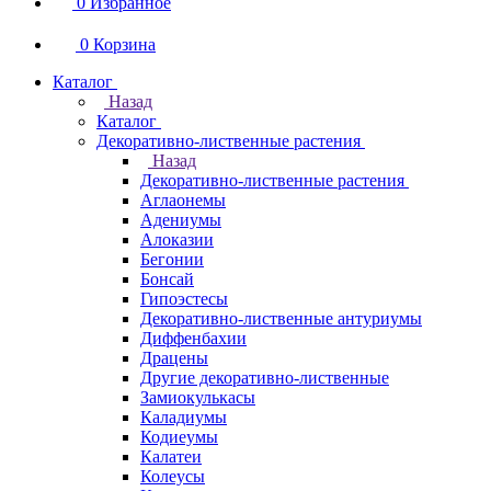
0
Избранное
0
Корзина
Каталог
Назад
Каталог
Декоративно-лиственные растения
Назад
Декоративно-лиственные растения
Аглаонемы
Адениумы
Алоказии
Бегонии
Бонсай
Гипоэстесы
Декоративно-лиственные антуриумы
Диффенбахии
Драцены
Другие декоративно-лиственные
Замиокулькасы
Каладиумы
Кодиеумы
Калатеи
Колеусы