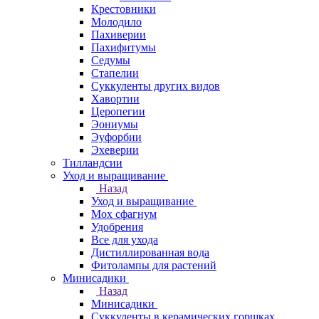
Крестовники
Молодило
Пахиверии
Пахифитумы
Седумы
Стапелии
Суккуленты других видов
Хавортии
Церопегии
Эониумы
Эуфорбии
Эхеверии
Тилландсии
Уход и выращивание
Назад
Уход и выращивание
Мох сфагнум
Удобрения
Все для ухода
Дистиллированная вода
Фитолампы для растений
Минисадики
Назад
Минисадики
Суккуленты в керамических горшках