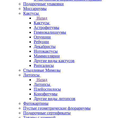
Подарочные упаковки
Моссариумы
Кактусы
Назад
Кактусы
Астрофитумы
Гимнокалициумы
Опунции
Ребуции
Декабристы
Нотокактусы
Маммиллярии
Другие виды кактусов
Рипсалисы
Стыдливые Мимозы
Литопсы
Назад
Литопсы
Плейоспилосы
Конофитумы
Другие виды литопсов
Фитокартины
Пустые геометрические флорариумы
Подарочные сертификаты
Товары с уценкой