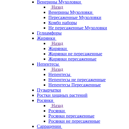
Венерины Мухоловки
Назад
Венерины Мухоловки
Пересаженные Мухоловки
Комбо наборы
Не пересаженные Мухоловки
Гелиамфоры
Жирянки
Назад
Жирянки
Жирянки не пересаженные
Жирянки пересаженные
Непентесы
Назад
Непентесы
Непентесы не пересаженные
Непентесы Пересаженные
Пузырчатки
Ростки хищных растений
Росянки
Назад
Росянки
Росянки пересаженные
Росянки не пересаженные
Саррацении