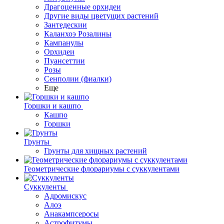
Драгоценные орхидеи
Другие виды цветущих растений
Зантедескии
Каланхоэ Розалины
Кампанулы
Орхидеи
Пуансеттии
Розы
Сенполии (фиалки)
Еще
Горшки и кашпо
Кашпо
Горшки
Грунты
Грунты для хищных растений
Геометрические флорариумы с суккулентами
Суккуленты
Адромискус
Алоэ
Анакампсеросы
Астрофитумы