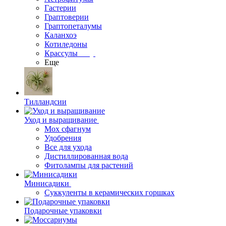
Гастерии
Граптоверии
Граптопеталумы
Каланхоэ
Котиледоны
Крассулы
Еще
Тилландсии
Уход и выращивание
Мох сфагнум
Удобрения
Все для ухода
Дистиллированная вода
Фитолампы для растений
Минисадики
Суккуленты в керамических горшках
Подарочные упаковки