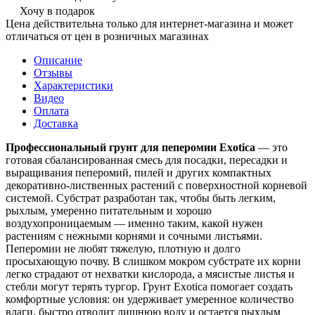
Хочу в подарок
Цена действительна только для интернет-магазина и может
отличаться от цен в розничных магазинах
Описание
Отзывы
Характеристики
Видео
Оплата
Доставка
Профессиональный грунт для пеперомии Exotica
— это
готовая сбалансированная смесь для посадки, пересадки и
выращивания пеперомий, пилей и других компактных
декоративно-лиственных растений с поверхностной корневой
системой. Субстрат разработан так, чтобы быть легким,
рыхлым, умеренно питательным и хорошо
воздухопроницаемым — именно таким, какой нужен
растениям с нежными корнями и сочными листьями.
Пеперомии не любят тяжелую, плотную и долго
просыхающую почву. В слишком мокром субстрате их корни
легко страдают от нехватки кислорода, а мясистые листья и
стебли могут терять тургор. Грунт Exotica помогает создать
комфортные условия: он удерживает умеренное количество
влаги, быстро отводит лишнюю воду и остается рыхлым