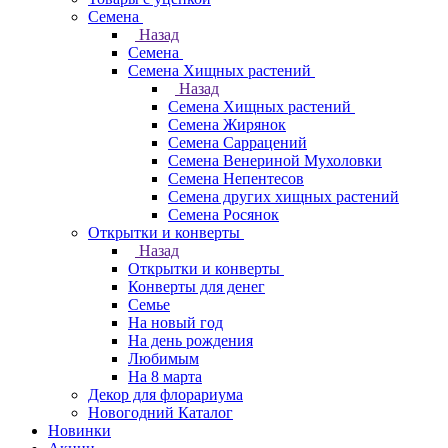
Семена
Назад
Семена
Семена Хищных растений
Назад
Семена Хищных растений
Семена Жирянок
Семена Саррацений
Семена Венериной Мухоловки
Семена Непентесов
Семена других хищных растений
Семена Росянок
Открытки и конверты
Назад
Открытки и конверты
Конверты для денег
Семье
На новый год
На день рождения
Любимым
На 8 марта
Декор для флорариума
Новогодний Каталог
Новинки