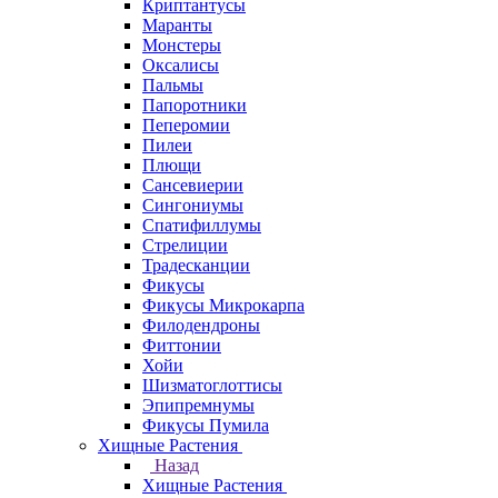
Криптантусы
Маранты
Монстеры
Оксалисы
Пальмы
Папоротники
Пеперомии
Пилеи
Плющи
Сансевиерии
Сингониумы
Спатифиллумы
Стрелиции
Традесканции
Фикусы
Фикусы Микрокарпа
Филодендроны
Фиттонии
Хойи
Шизматоглоттисы
Эпипремнумы
Фикусы Пумила
Хищные Растения
Назад
Хищные Растения