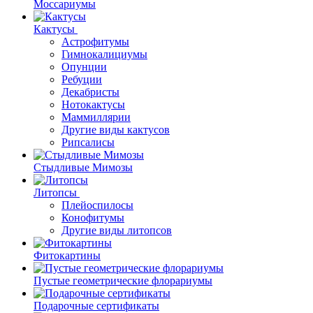
Моссариумы
Кактусы
Астрофитумы
Гимнокалициумы
Опунции
Ребуции
Декабристы
Нотокактусы
Маммиллярии
Другие виды кактусов
Рипсалисы
Стыдливые Мимозы
Литопсы
Плейоспилосы
Конофитумы
Другие виды литопсов
Фитокартины
Пустые геометрические флорариумы
Подарочные сертификаты