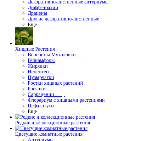
Декоративно-лиственные антуриумы
Диффенбахии
Драцены
Другие декоративно-лиственные
Еще
Хищные Растения
Венерины Мухоловки
Гелиамфоры
Жирянки
Непентесы
Пузырчатки
Ростки хищных растений
Росянки
Саррацении
Флорариум с хищными растениями
Цефалотусы
Еще
Редкие и коллекционные растения
Цветущие комнатные растения
Антуриумы