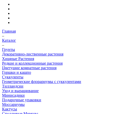
Главная
–
Каталог
–
Грунты
Декоративно-лиственные растения
Хищные Растения
Редкие и коллекционные растения
Цветущие комнатные растения
Горшки и кашпо
Суккуленты
Геометрические флорариумы с суккулентами
Тилландсии
Уход и выращивание
Минисадики
Подарочные упаковки
Моссариумы
Кактусы
Стыдливые Мимозы