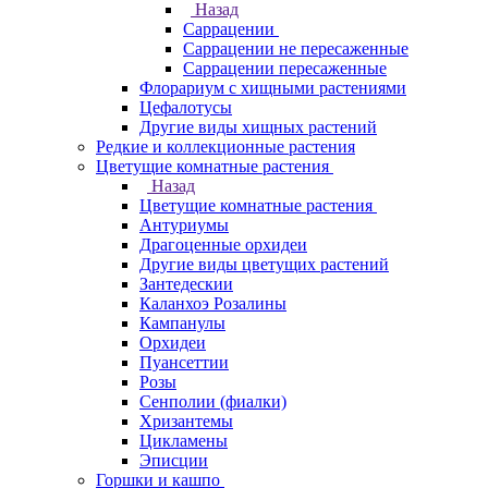
Назад
Саррацении
Саррацении не пересаженные
Саррацении пересаженные
Флорариум с хищными растениями
Цефалотусы
Другие виды хищных растений
Редкие и коллекционные растения
Цветущие комнатные растения
Назад
Цветущие комнатные растения
Антуриумы
Драгоценные орхидеи
Другие виды цветущих растений
Зантедескии
Каланхоэ Розалины
Кампанулы
Орхидеи
Пуансеттии
Розы
Сенполии (фиалки)
Хризантемы
Цикламены
Эписции
Горшки и кашпо