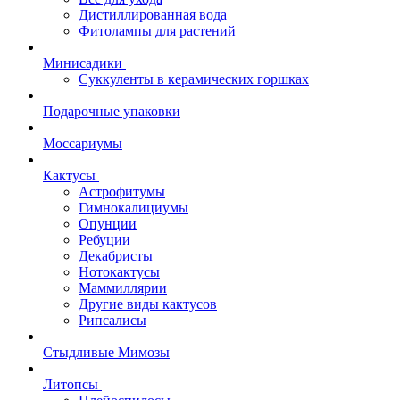
Дистиллированная вода
Фитолампы для растений
Минисадики
Суккуленты в керамических горшках
Подарочные упаковки
Моссариумы
Кактусы
Астрофитумы
Гимнокалициумы
Опунции
Ребуции
Декабристы
Нотокактусы
Маммиллярии
Другие виды кактусов
Рипсалисы
Стыдливые Мимозы
Литопсы