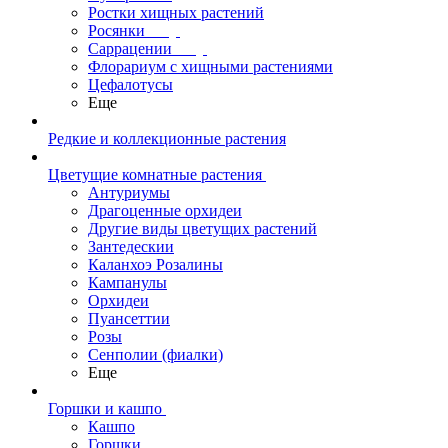
Ростки хищных растений
Росянки
Саррацении
Флорариум с хищными растениями
Цефалотусы
Еще
Редкие и коллекционные растения
Цветущие комнатные растения
Антуриумы
Драгоценные орхидеи
Другие виды цветущих растений
Зантедескии
Каланхоэ Розалины
Кампанулы
Орхидеи
Пуансеттии
Розы
Сенполии (фиалки)
Еще
Горшки и кашпо
Кашпо
Горшки