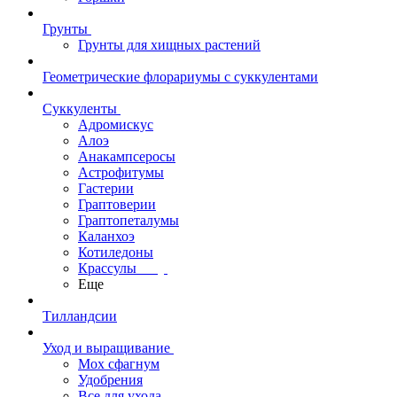
Грунты
Грунты для хищных растений
Геометрические флорариумы с суккулентами
Суккуленты
Адромискус
Алоэ
Анакампсеросы
Астрофитумы
Гастерии
Граптоверии
Граптопеталумы
Каланхоэ
Котиледоны
Крассулы
Еще
Тилландсии
Уход и выращивание
Мох сфагнум
Удобрения
Все для ухода