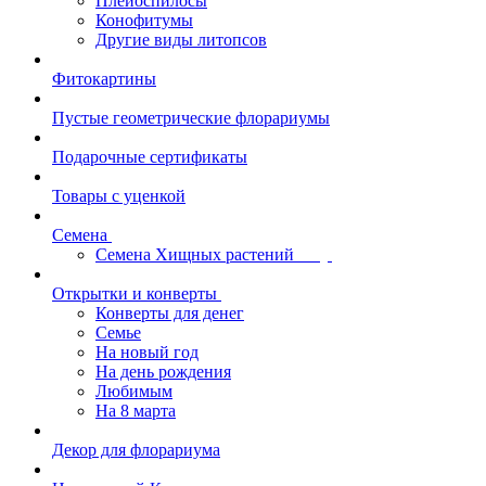
Плейоспилосы
Конофитумы
Другие виды литопсов
Фитокартины
Пустые геометрические флорариумы
Подарочные сертификаты
Товары с уценкой
Семена
Семена Хищных растений
Открытки и конверты
Конверты для денег
Семье
На новый год
На день рождения
Любимым
На 8 марта
Декор для флорариума