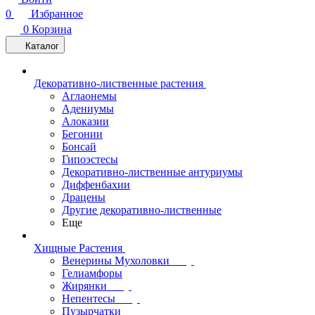
0
Избранное
0
Корзина
Каталог
Декоративно-лиственные растения
Аглаонемы
Адениумы
Алоказии
Бегонии
Бонсай
Гипоэстесы
Декоративно-лиственные антуриумы
Диффенбахии
Драцены
Другие декоративно-лиственные
Еще
Хищные Растения
Венерины Мухоловки
Гелиамфоры
Жирянки
Непентесы
Пузырчатки