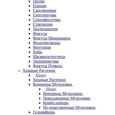
Пилеи
Плющи
Сансевиерии
Сингониумы
Спатифиллумы
Стрелиции
Традесканции
Фикусы
Фикусы Микрокарпа
Филодендроны
Фиттонии
Хойи
Шизматоглоттисы
Эпипремнумы
Фикусы Пумила
Хищные Растения
Назад
Хищные Растения
Венерины Мухоловки
Назад
Венерины Мухоловки
Пересаженные Мухоловки
Комбо наборы
Не пересаженные Мухоловки
Гелиамфоры