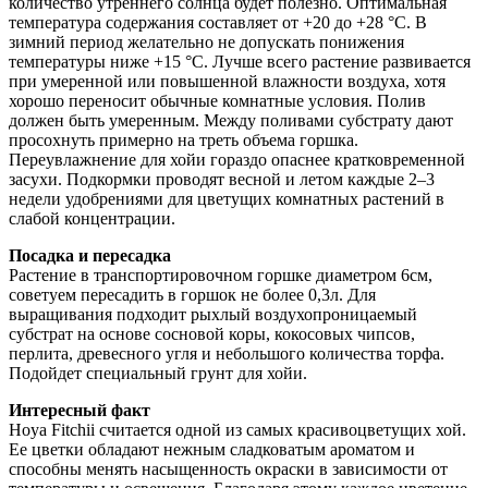
количество утреннего солнца будет полезно. Оптимальная
температура содержания составляет от +20 до +28 °C. В
зимний период желательно не допускать понижения
температуры ниже +15 °C. Лучше всего растение развивается
при умеренной или повышенной влажности воздуха, хотя
хорошо переносит обычные комнатные условия. Полив
должен быть умеренным. Между поливами субстрату дают
просохнуть примерно на треть объема горшка.
Переувлажнение для хойи гораздо опаснее кратковременной
засухи. Подкормки проводят весной и летом каждые 2–3
недели удобрениями для цветущих комнатных растений в
слабой концентрации.
Посадка и пересадка
Растение в транспортировочном горшке диаметром 6см,
советуем пересадить в горшок не более 0,3л. Для
выращивания подходит рыхлый воздухопроницаемый
субстрат на основе сосновой коры, кокосовых чипсов,
перлита, древесного угля и небольшого количества торфа.
Подойдет специальный грунт для хойи.
Интересный факт
Hoya Fitchii считается одной из самых красивоцветущих хой.
Ее цветки обладают нежным сладковатым ароматом и
способны менять насыщенность окраски в зависимости от