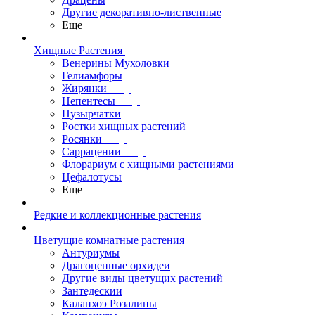
Другие декоративно-лиственные
Еще
Хищные Растения
Венерины Мухоловки
Гелиамфоры
Жирянки
Непентесы
Пузырчатки
Ростки хищных растений
Росянки
Саррацении
Флорариум с хищными растениями
Цефалотусы
Еще
Редкие и коллекционные растения
Цветущие комнатные растения
Антуриумы
Драгоценные орхидеи
Другие виды цветущих растений
Зантедескии
Каланхоэ Розалины