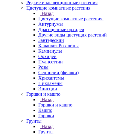
Редкие и коллекционные растения
Цветущие комнатные растения
Назад
Цветущие комнатные растения
Антуриумы
Драгоценные орхидеи
Другие виды цветущих растений
Зантедескии
Каланхоэ Розалины
Кампанулы
Орхидеи
Пуансеттии
Розы
Сенполии (фиалки)
Хризантемы
Цикламены
Эписции
Горшки и кашпо
Назад
Горшки и кашпо
Кашпо
Горшки
Грунты
Назад
Грунты