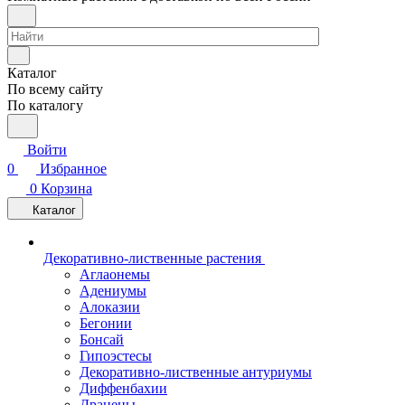
Каталог
По всему сайту
По каталогу
Войти
0
Избранное
0
Корзина
Каталог
Декоративно-лиственные растения
Аглаонемы
Адениумы
Алоказии
Бегонии
Бонсай
Гипоэстесы
Декоративно-лиственные антуриумы
Диффенбахии
Драцены