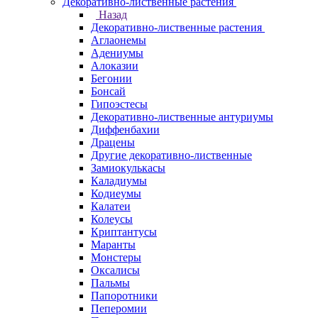
Декоративно-лиственные растения
Назад
Декоративно-лиственные растения
Аглаонемы
Адениумы
Алоказии
Бегонии
Бонсай
Гипоэстесы
Декоративно-лиственные антуриумы
Диффенбахии
Драцены
Другие декоративно-лиственные
Замиокулькасы
Каладиумы
Кодиеумы
Калатеи
Колеусы
Криптантусы
Маранты
Монстеры
Оксалисы
Пальмы
Папоротники
Пеперомии