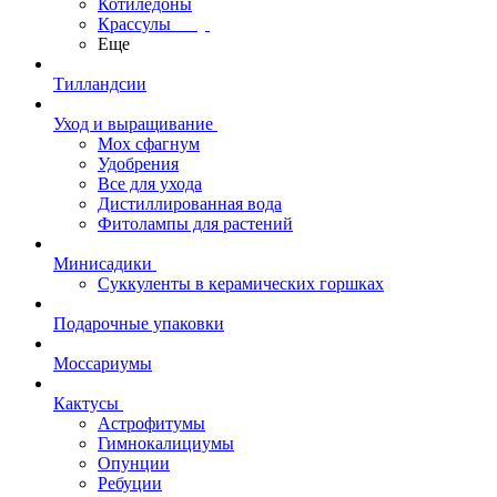
Котиледоны
Крассулы
Еще
Тилландсии
Уход и выращивание
Мох сфагнум
Удобрения
Все для ухода
Дистиллированная вода
Фитолампы для растений
Минисадики
Суккуленты в керамических горшках
Подарочные упаковки
Моссариумы
Кактусы
Астрофитумы
Гимнокалициумы
Опунции
Ребуции