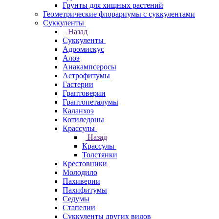
Грунты для хищных растений
Геометрические флорариумы с суккулентами
Суккуленты
Назад
Суккуленты
Адромискус
Алоэ
Анакампсеросы
Астрофитумы
Гастерии
Граптоверии
Граптопеталумы
Каланхоэ
Котиледоны
Крассулы
Назад
Крассулы
Толстянки
Крестовники
Молодило
Пахиверии
Пахифитумы
Седумы
Стапелии
Суккуленты других видов