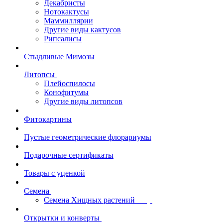
Декабристы
Нотокактусы
Маммиллярии
Другие виды кактусов
Рипсалисы
Стыдливые Мимозы
Литопсы
Плейоспилосы
Конофитумы
Другие виды литопсов
Фитокартины
Пустые геометрические флорариумы
Подарочные сертификаты
Товары с уценкой
Семена
Семена Хищных растений
Открытки и конверты