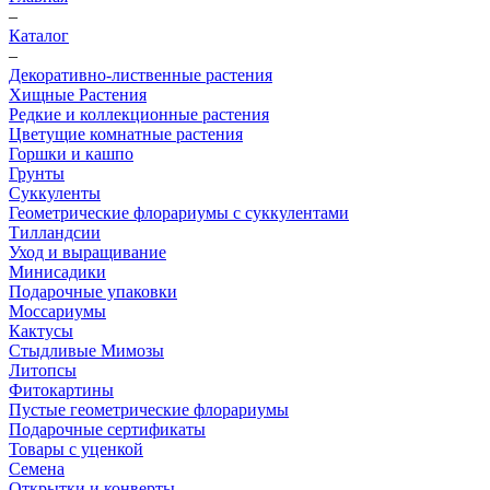
–
Каталог
–
Декоративно-лиственные растения
Хищные Растения
Редкие и коллекционные растения
Цветущие комнатные растения
Горшки и кашпо
Грунты
Суккуленты
Геометрические флорариумы с суккулентами
Тилландсии
Уход и выращивание
Минисадики
Подарочные упаковки
Моссариумы
Кактусы
Стыдливые Мимозы
Литопсы
Фитокартины
Пустые геометрические флорариумы
Подарочные сертификаты
Товары с уценкой
Семена
Открытки и конверты