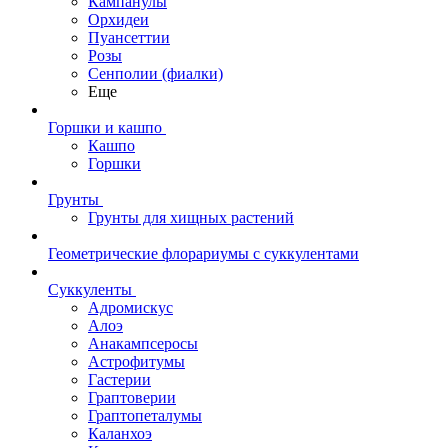
Кампанулы
Орхидеи
Пуансеттии
Розы
Сенполии (фиалки)
Еще
Горшки и кашпо
Кашпо
Горшки
Грунты
Грунты для хищных растений
Геометрические флорариумы с суккулентами
Суккуленты
Адромискус
Алоэ
Анакампсеросы
Астрофитумы
Гастерии
Граптоверии
Граптопеталумы
Каланхоэ