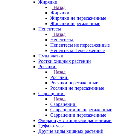
Жирянки
Назад
Жирянки
Жирянки не пересаженные
Жирянки пересаженные
Непентесы
Назад
Непентесы
Непентесы не пересаженные
Непентесы Пересаженные
Пузырчатки
Ростки хищных растений
Росянки
Назад
Росянки
Росянки пересаженные
Росянки не пересаженные
Саррацении
Назад
Саррацении
Саррацении не пересаженные
Саррацении пересаженные
Флорариум с хищными растениями
Цефалотусы
Другие виды хищных растений