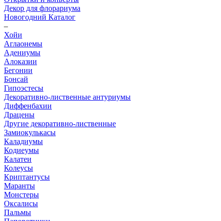
Декор для флорариума
Новогодний Каталог
–
Хойи
Аглаонемы
Адениумы
Алоказии
Бегонии
Бонсай
Гипоэстесы
Декоративно-лиственные антуриумы
Диффенбахии
Драцены
Другие декоративно-лиственные
Замиокулькасы
Каладиумы
Кодиеумы
Калатеи
Колеусы
Криптантусы
Маранты
Монстеры
Оксалисы
Пальмы