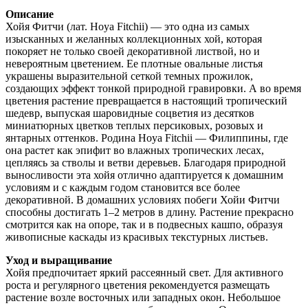
Описание
Хойя Фитчи (лат. Hoya Fitchii) — это одна из самых
изысканных и желанных коллекционных хой, которая
покоряет не только своей декоративной листвой, но и
невероятным цветением. Ее плотные овальные листья
украшены выразительной сеткой темных прожилок,
создающих эффект тонкой природной гравировки. А во время
цветения растение превращается в настоящий тропический
шедевр, выпуская шаровидные соцветия из десятков
миниатюрных цветков теплых персиковых, розовых и
янтарных оттенков. Родина Hoya Fitchii — Филиппины, где
она растет как эпифит во влажных тропических лесах,
цепляясь за стволы и ветви деревьев. Благодаря природной
выносливости эта хойя отлично адаптируется к домашним
условиям и с каждым годом становится все более
декоративной. В домашних условиях побеги Хойи Фитчи
способны достигать 1–2 метров в длину. Растение прекрасно
смотрится как на опоре, так и в подвесных кашпо, образуя
живописные каскады из красивых текстурных листьев.
Уход и выращивание
Хойя предпочитает яркий рассеянный свет. Для активного
роста и регулярного цветения рекомендуется размещать
растение возле восточных или западных окон. Небольшое