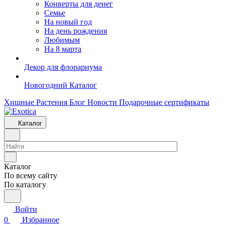
Конверты для денег
Семье
На новый год
На день рождения
Любимым
На 8 марта
Декор для флорариума
Новогодний Каталог
Хищные Растения
Блог
Новости
Подарочные сертификаты
Каталог
Каталог
По всему сайту
По каталогу
Войти
0
Избранное