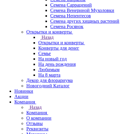
Семена Саррацений
Семена Венериной Мухоловки
Семена Непентесов
Семена других хищных растений
Семена Росянок
Открытки и конверты
Назад
Открытки и конверты
Конверты для денег
Семье
На новый год
На день рождения
Любимым
На 8 марта
Декор для флорариума
Новогодний Каталог
Новинки
Акции
Компания
Назад
Компания
О компании
Отзывы
Реквизиты