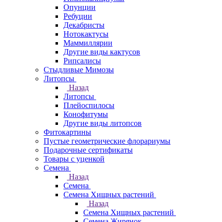
Опунции
Ребуции
Декабристы
Нотокактусы
Маммиллярии
Другие виды кактусов
Рипсалисы
Стыдливые Мимозы
Литопсы
Назад
Литопсы
Плейоспилосы
Конофитумы
Другие виды литопсов
Фитокартины
Пустые геометрические флорариумы
Подарочные сертификаты
Товары с уценкой
Семена
Назад
Семена
Семена Хищных растений
Назад
Семена Хищных растений
Семена Жирянок