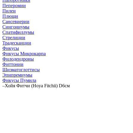
Папоротники
Пеперомии
Пилеи
Плющи
Сансевиерии
Сингониумы
Спатифиллумы
Стрелиции
Традесканции
Фикусы
Фикусы Микрокарпа
Филодендроны
Фиттонии
Шизматоглоттисы
Эпипремнумы
Фикусы Пумила
–
Хойя Фитчи (Hoya Fitchii) D6см