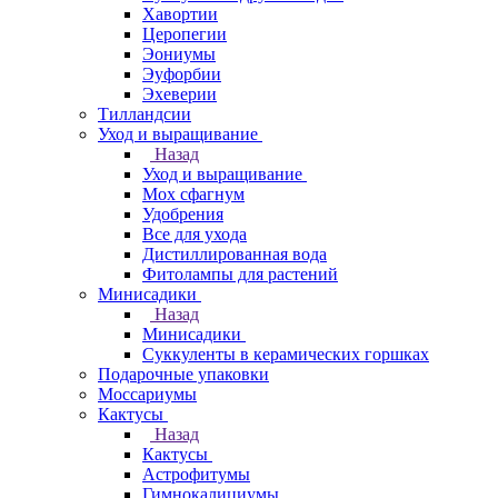
Хавортии
Церопегии
Эониумы
Эуфорбии
Эхеверии
Тилландсии
Уход и выращивание
Назад
Уход и выращивание
Мох сфагнум
Удобрения
Все для ухода
Дистиллированная вода
Фитолампы для растений
Минисадики
Назад
Минисадики
Суккуленты в керамических горшках
Подарочные упаковки
Моссариумы
Кактусы
Назад
Кактусы
Астрофитумы
Гимнокалициумы