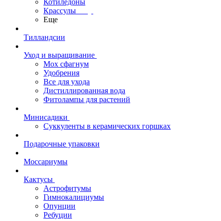
Котиледоны
Крассулы
Еще
Тилландсии
Уход и выращивание
Мох сфагнум
Удобрения
Все для ухода
Дистиллированная вода
Фитолампы для растений
Минисадики
Суккуленты в керамических горшках
Подарочные упаковки
Моссариумы
Кактусы
Астрофитумы
Гимнокалициумы
Опунции
Ребуции