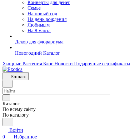
Конверты для денег
Семье
На новый год
На день рождения
Любимым
На 8 марта
Декор для флорариума
Новогодний Каталог
Хищные Растения
Блог
Новости
Подарочные сертификаты
Каталог
Каталог
По всему сайту
По каталогу
Войти
0
Избранное