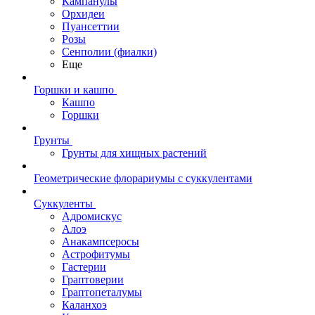
Кампанулы
Орхидеи
Пуансеттии
Розы
Сенполии (фиалки)
Еще
Горшки и кашпо
Кашпо
Горшки
Грунты
Грунты для хищных растений
Геометрические флорариумы с суккулентами
Суккуленты
Адромискус
Алоэ
Анакампсеросы
Астрофитумы
Гастерии
Граптоверии
Граптопеталумы
Каланхоэ