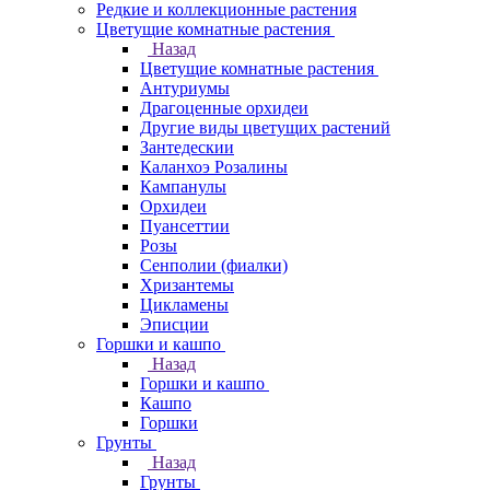
Редкие и коллекционные растения
Цветущие комнатные растения
Назад
Цветущие комнатные растения
Антуриумы
Драгоценные орхидеи
Другие виды цветущих растений
Зантедескии
Каланхоэ Розалины
Кампанулы
Орхидеи
Пуансеттии
Розы
Сенполии (фиалки)
Хризантемы
Цикламены
Эписции
Горшки и кашпо
Назад
Горшки и кашпо
Кашпо
Горшки
Грунты
Назад
Грунты