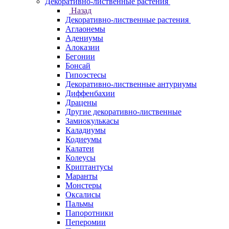
Декоративно-лиственные растения
Назад
Декоративно-лиственные растения
Аглаонемы
Адениумы
Алоказии
Бегонии
Бонсай
Гипоэстесы
Декоративно-лиственные антуриумы
Диффенбахии
Драцены
Другие декоративно-лиственные
Замиокулькасы
Каладиумы
Кодиеумы
Калатеи
Колеусы
Криптантусы
Маранты
Монстеры
Оксалисы
Пальмы
Папоротники
Пеперомии