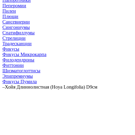
Папоротники
Пеперомии
Пилеи
Плющи
Сансевиерии
Сингониумы
Спатифиллумы
Стрелиции
Традесканции
Фикусы
Фикусы Микрокарпа
Филодендроны
Фиттонии
Шизматоглоттисы
Эпипремнумы
Фикусы Пумила
–
Хойя Длиннолистная (Hoya Longifolia) D9см