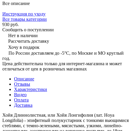
Все описание
Инструкция по уходу
Все товары категории
930 руб.
Сообщить о поступлении
Нет в наличии
Рассчитать доставку
Хочу в подарок
По России доставляем до -5°C, по Москве и МО круглый
год.
Цена действительна только для интернет-магазина и может
отличаться от цен в розничных магазинах
Описание
Отзывы
Характеристики
Видео
Оплата
Доставка
Хойя Длиннолистная, или Хойя Лонгифолия (лат. Hoya
Longifolia) - эпифитный полукустарник с тонкими вьющимися
стеблями, с темно-зелеными, мясистыми, узкими, линейно-
ланцетными, заостренными на верхушке листьями, до 18см