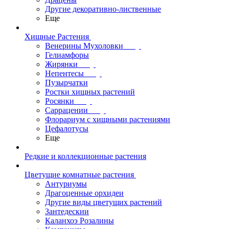
Другие декоративно-лиственные
Еще
Хищные Растения
Венерины Мухоловки
Гелиамфоры
Жирянки
Непентесы
Пузырчатки
Ростки хищных растений
Росянки
Саррацении
Флорариум с хищными растениями
Цефалотусы
Еще
Редкие и коллекционные растения
Цветущие комнатные растения
Антуриумы
Драгоценные орхидеи
Другие виды цветущих растений
Зантедескии
Каланхоэ Розалины