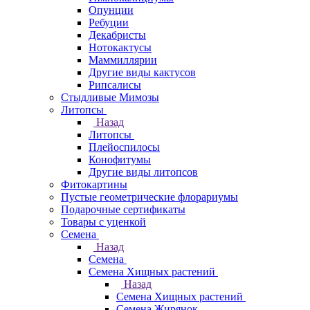
Опунции
Ребуции
Декабристы
Нотокактусы
Маммиллярии
Другие виды кактусов
Рипсалисы
Стыдливые Мимозы
Литопсы
Назад
Литопсы
Плейоспилосы
Конофитумы
Другие виды литопсов
Фитокартины
Пустые геометрические флорариумы
Подарочные сертификаты
Товары с уценкой
Семена
Назад
Семена
Семена Хищных растений
Назад
Семена Хищных растений
Семена Жирянок