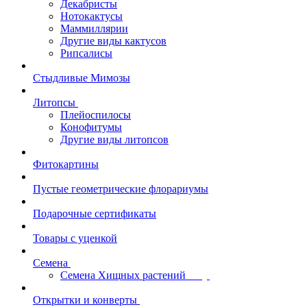
Декабристы
Нотокактусы
Маммиллярии
Другие виды кактусов
Рипсалисы
Стыдливые Мимозы
Литопсы
Плейоспилосы
Конофитумы
Другие виды литопсов
Фитокартины
Пустые геометрические флорариумы
Подарочные сертификаты
Товары с уценкой
Семена
Семена Хищных растений
Открытки и конверты