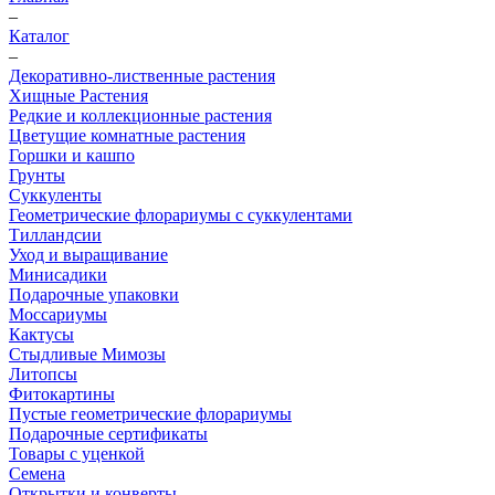
–
Каталог
–
Декоративно-лиственные растения
Хищные Растения
Редкие и коллекционные растения
Цветущие комнатные растения
Горшки и кашпо
Грунты
Суккуленты
Геометрические флорариумы с суккулентами
Тилландсии
Уход и выращивание
Минисадики
Подарочные упаковки
Моссариумы
Кактусы
Стыдливые Мимозы
Литопсы
Фитокартины
Пустые геометрические флорариумы
Подарочные сертификаты
Товары с уценкой
Семена
Открытки и конверты