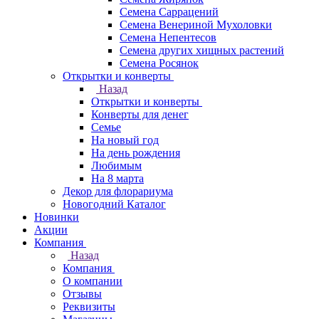
Семена Саррацений
Семена Венериной Мухоловки
Семена Непентесов
Семена других хищных растений
Семена Росянок
Открытки и конверты
Назад
Открытки и конверты
Конверты для денег
Семье
На новый год
На день рождения
Любимым
На 8 марта
Декор для флорариума
Новогодний Каталог
Новинки
Акции
Компания
Назад
Компания
О компании
Отзывы
Реквизиты