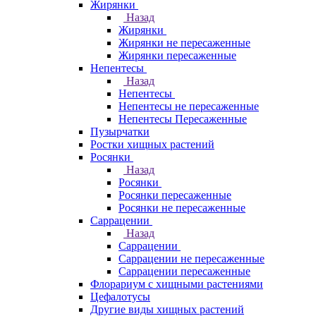
Жирянки
Назад
Жирянки
Жирянки не пересаженные
Жирянки пересаженные
Непентесы
Назад
Непентесы
Непентесы не пересаженные
Непентесы Пересаженные
Пузырчатки
Ростки хищных растений
Росянки
Назад
Росянки
Росянки пересаженные
Росянки не пересаженные
Саррацении
Назад
Саррацении
Саррацении не пересаженные
Саррацении пересаженные
Флорариум с хищными растениями
Цефалотусы
Другие виды хищных растений