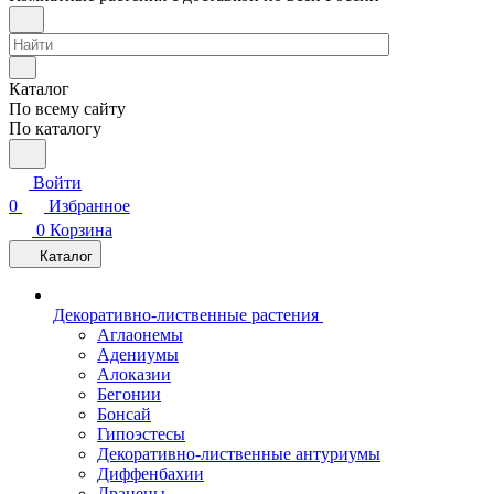
Каталог
По всему сайту
По каталогу
Войти
0
Избранное
0
Корзина
Каталог
Декоративно-лиственные растения
Аглаонемы
Адениумы
Алоказии
Бегонии
Бонсай
Гипоэстесы
Декоративно-лиственные антуриумы
Диффенбахии
Драцены