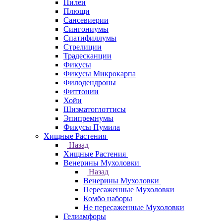
Пилеи
Плющи
Сансевиерии
Сингониумы
Спатифиллумы
Стрелиции
Традесканции
Фикусы
Фикусы Микрокарпа
Филодендроны
Фиттонии
Хойи
Шизматоглоттисы
Эпипремнумы
Фикусы Пумила
Хищные Растения
Назад
Хищные Растения
Венерины Мухоловки
Назад
Венерины Мухоловки
Пересаженные Мухоловки
Комбо наборы
Не пересаженные Мухоловки
Гелиамфоры