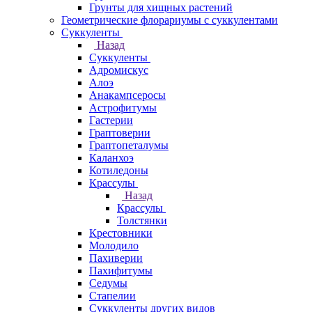
Грунты для хищных растений
Геометрические флорариумы с суккулентами
Суккуленты
Назад
Суккуленты
Адромискус
Алоэ
Анакампсеросы
Астрофитумы
Гастерии
Граптоверии
Граптопеталумы
Каланхоэ
Котиледоны
Крассулы
Назад
Крассулы
Толстянки
Крестовники
Молодило
Пахиверии
Пахифитумы
Седумы
Стапелии
Суккуленты других видов