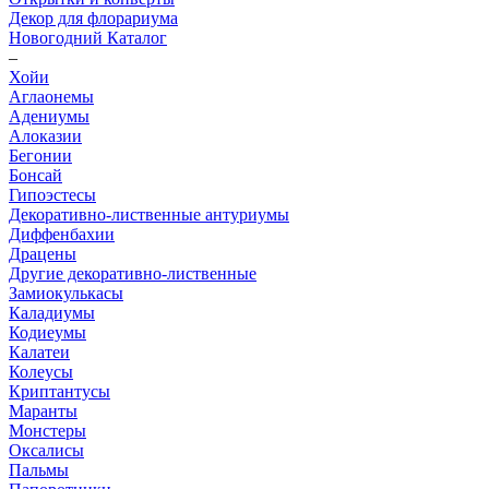
Декор для флорариума
Новогодний Каталог
–
Хойи
Аглаонемы
Адениумы
Алоказии
Бегонии
Бонсай
Гипоэстесы
Декоративно-лиственные антуриумы
Диффенбахии
Драцены
Другие декоративно-лиственные
Замиокулькасы
Каладиумы
Кодиеумы
Калатеи
Колеусы
Криптантусы
Маранты
Монстеры
Оксалисы
Пальмы