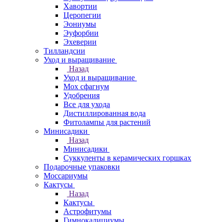
Хавортии
Церопегии
Эониумы
Эуфорбии
Эхеверии
Тилландсии
Уход и выращивание
Назад
Уход и выращивание
Мох сфагнум
Удобрения
Все для ухода
Дистиллированная вода
Фитолампы для растений
Минисадики
Назад
Минисадики
Суккуленты в керамических горшках
Подарочные упаковки
Моссариумы
Кактусы
Назад
Кактусы
Астрофитумы
Гимнокалициумы