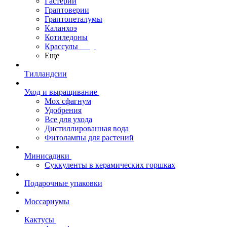
Гастерии
Граптоверии
Граптопеталумы
Каланхоэ
Котиледоны
Крассулы
Еще
Тилландсии
Уход и выращивание
Мох сфагнум
Удобрения
Все для ухода
Дистиллированная вода
Фитолампы для растений
Минисадики
Суккуленты в керамических горшках
Подарочные упаковки
Моссариумы
Кактусы