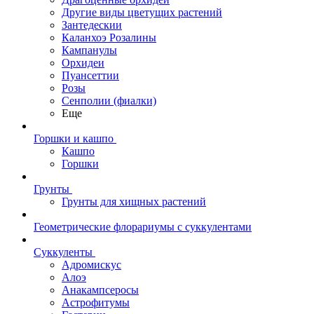
Другие виды цветущих растений
Зантедескии
Каланхоэ Розалины
Кампанулы
Орхидеи
Пуансеттии
Розы
Сенполии (фиалки)
Еще
Горшки и кашпо
Кашпо
Горшки
Грунты
Грунты для хищных растений
Геометрические флорариумы с суккулентами
Суккуленты
Адромискус
Алоэ
Анакампсеросы
Астрофитумы