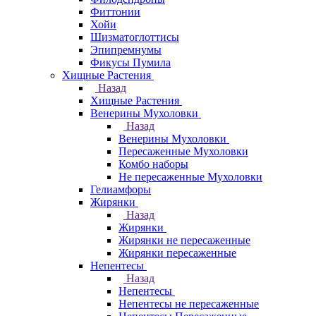
Фиттонии
Хойи
Шизматоглоттисы
Эпипремнумы
Фикусы Пумила
Хищные Растения
Назад
Хищные Растения
Венерины Мухоловки
Назад
Венерины Мухоловки
Пересаженные Мухоловки
Комбо наборы
Не пересаженные Мухоловки
Гелиамфоры
Жирянки
Назад
Жирянки
Жирянки не пересаженные
Жирянки пересаженные
Непентесы
Назад
Непентесы
Непентесы не пересаженные