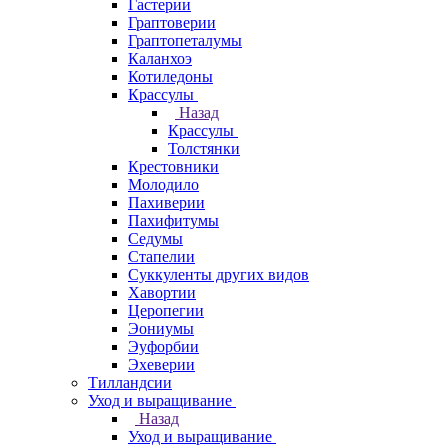
Гастерии
Граптоверии
Граптопеталумы
Каланхоэ
Котиледоны
Крассулы
Назад
Крассулы
Толстянки
Крестовники
Молодило
Пахиверии
Пахифитумы
Седумы
Стапелии
Суккуленты других видов
Хавортии
Церопегии
Эониумы
Эуфорбии
Эхеверии
Тилландсии
Уход и выращивание
Назад
Уход и выращивание