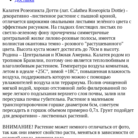
Калатея Розеопикта Дотти (лат. Calathea Roseopicta Dottie) -
декоративно -лиственное растение с пышной кроной,
отличается широкими овальными листьями зелёного цвета с
эффектным рисунком. На гладких блестящих листьях по
светло-зеленому фону прочерчены симметричные
центральной жилке лилово-розовые полосы, имеется
волнистая окантовка темно - розового "растушеванного"
цвета. Высота куста может достигать до 70см в высоту.
Родина – Центральная и Южная Америка. Калатея родом из
тропиков Бразилии, поэтому оно является теплолюбивым и
влаголюбивым растением. Температура воздуха комнатная,
летом в идеале +25С°, зимой +18С°, повышенная влажность
воздуха, поддерживать которую можно с помощью
увлажнителей воздуха или террариума. Полив очищенной
мягкой водой, хорошо отстоянной либо фильтрованной по
мере легкого подсыхания верхнего слоя почвы, залив или
пересушка почвы губительна. Растение в маленьком
транспортировочном горшке диаметром 6см, советуем
пересадить в горшок объемом примерно 0,7л. Грунт подойдет
для декоративно - лиственных растений.
ВНИМАНИЕ! Растение может немного отличаться от фото,
так как они имеют свойство расти, меняться в зависимости от
условий ухода, времени года.