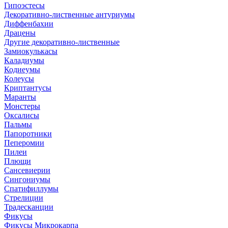
Гипоэстесы
Декоративно-лиственные антуриумы
Диффенбахии
Драцены
Другие декоративно-лиственные
Замиокулькасы
Каладиумы
Кодиеумы
Колеусы
Криптантусы
Маранты
Монстеры
Оксалисы
Пальмы
Папоротники
Пеперомии
Пилеи
Плющи
Сансевиерии
Сингониумы
Спатифиллумы
Стрелиции
Традесканции
Фикусы
Фикусы Микрокарпа