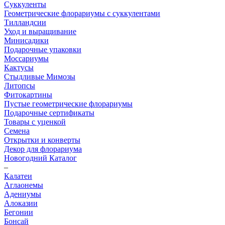
Суккуленты
Геометрические флорариумы с суккулентами
Тилландсии
Уход и выращивание
Минисадики
Подарочные упаковки
Моссариумы
Кактусы
Стыдливые Мимозы
Литопсы
Фитокартины
Пустые геометрические флорариумы
Подарочные сертификаты
Товары с уценкой
Семена
Открытки и конверты
Декор для флорариума
Новогодний Каталог
–
Калатеи
Аглаонемы
Адениумы
Алоказии
Бегонии
Бонсай