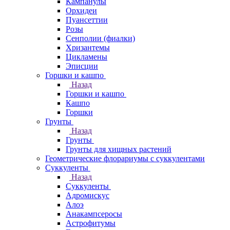
Кампанулы
Орхидеи
Пуансеттии
Розы
Сенполии (фиалки)
Хризантемы
Цикламены
Эписции
Горшки и кашпо
Назад
Горшки и кашпо
Кашпо
Горшки
Грунты
Назад
Грунты
Грунты для хищных растений
Геометрические флорариумы с суккулентами
Суккуленты
Назад
Суккуленты
Адромискус
Алоэ
Анакампсеросы
Астрофитумы