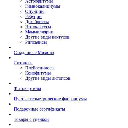
Астрофитумы
Гимнокалициумы
Опунции
Ребуции
Декабристы
Нотокактусы
Маммиллярии
Другие виды кактусов
Рипсалисы
Стыдливые Мимозы
Литопсы
Плейоспилосы
Конофитумы
Другие виды литопсов
Фитокартины
Пустые геометрические флорариумы
Подарочные сертификаты
Товары с уценкой