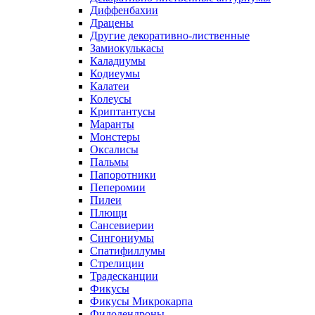
Диффенбахии
Драцены
Другие декоративно-лиственные
Замиокулькасы
Каладиумы
Кодиеумы
Калатеи
Колеусы
Криптантусы
Маранты
Монстеры
Оксалисы
Пальмы
Папоротники
Пеперомии
Пилеи
Плющи
Сансевиерии
Сингониумы
Спатифиллумы
Стрелиции
Традесканции
Фикусы
Фикусы Микрокарпа
Филодендроны