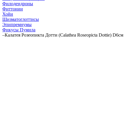
Филодендроны
Фиттонии
Хойи
Шизматоглоттисы
Эпипремнумы
Фикусы Пумила
–
Калатея Розеопикта Дотти (Calathea Roseopicta Dottie) D6см