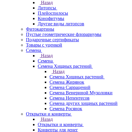
Назад
Литопсы
Плейоспилосы
Конофитумы
Другие виды литопсов
Фитокартины
Пустые геометрические флорариумы
Подарочные сертификаты
Товары с уценкой
Семена
Назад
Семена
Семена Хищных растений
Назад
Семена Хищных растений
Семена Жирянок
Семена Саррацений
Семена Венериной Мухоловки
Семена Непентесов
Семена других хищных растений
Семена Росянок
Открытки и конверты
Назад
Открытки и конверты
Конверты для денег