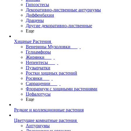
Гипоэстесы
Декоративно-лиственные антуриумы
Диффенбахии
Драцены
Другие декоративно-лиственные
Еще
Хищные Растения
Венерины Мухоловки
Гелиамфоры
Жирянки
Непентесы
Пузырчатки
Ростки хищных растений
Росянки
Саррацении
Флорариум с хищными растениями
Цефалотусы
Еще
Редкие и коллекционные растения
Цветущие комнатные растения
Антуриумы
Драгоценные орхидеи