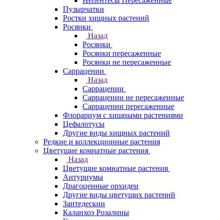
Непентесы Пересаженные
Пузырчатки
Ростки хищных растений
Росянки
Назад
Росянки
Росянки пересаженные
Росянки не пересаженные
Саррацении
Назад
Саррацении
Саррацении не пересаженные
Саррацении пересаженные
Флорариум с хищными растениями
Цефалотусы
Другие виды хищных растений
Редкие и коллекционные растения
Цветущие комнатные растения
Назад
Цветущие комнатные растения
Антуриумы
Драгоценные орхидеи
Другие виды цветущих растений
Зантедескии
Каланхоэ Розалины