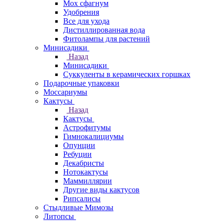
Мох сфагнум
Удобрения
Все для ухода
Дистиллированная вода
Фитолампы для растений
Минисадики
Назад
Минисадики
Суккуленты в керамических горшках
Подарочные упаковки
Моссариумы
Кактусы
Назад
Кактусы
Астрофитумы
Гимнокалициумы
Опунции
Ребуции
Декабристы
Нотокактусы
Маммиллярии
Другие виды кактусов
Рипсалисы
Стыдливые Мимозы
Литопсы