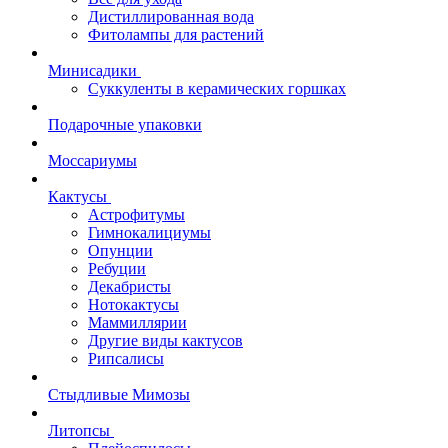
Дистиллированная вода
Фитолампы для растений
Минисадики
Суккуленты в керамических горшках
Подарочные упаковки
Моссариумы
Кактусы
Астрофитумы
Гимнокалициумы
Опунции
Ребуции
Декабристы
Нотокактусы
Маммиллярии
Другие виды кактусов
Рипсалисы
Стыдливые Мимозы
Литопсы