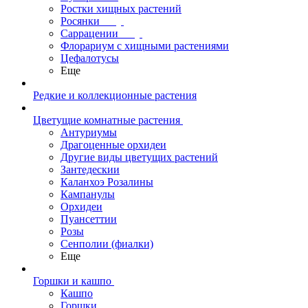
Ростки хищных растений
Росянки
Саррацении
Флорариум с хищными растениями
Цефалотусы
Еще
Редкие и коллекционные растения
Цветущие комнатные растения
Антуриумы
Драгоценные орхидеи
Другие виды цветущих растений
Зантедескии
Каланхоэ Розалины
Кампанулы
Орхидеи
Пуансеттии
Розы
Сенполии (фиалки)
Еще
Горшки и кашпо
Кашпо
Горшки