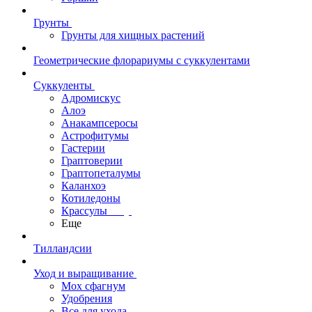
Грунты
Грунты для хищных растений
Геометрические флорариумы с суккулентами
Суккуленты
Адромискус
Алоэ
Анакампсеросы
Астрофитумы
Гастерии
Граптоверии
Граптопеталумы
Каланхоэ
Котиледоны
Крассулы
Еще
Тилландсии
Уход и выращивание
Мох сфагнум
Удобрения
Все для ухода