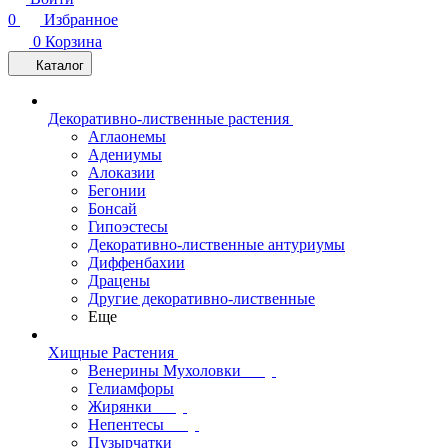
0
Избранное
0
Корзина
Каталог
Декоративно-лиственные растения
Аглаонемы
Адениумы
Алоказии
Бегонии
Бонсай
Гипоэстесы
Декоративно-лиственные антуриумы
Диффенбахии
Драцены
Другие декоративно-лиственные
Еще
Хищные Растения
Венерины Мухоловки
Гелиамфоры
Жирянки
Непентесы
Пузырчатки