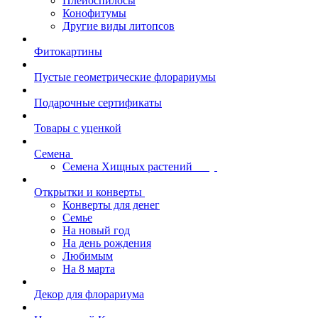
Плейоспилосы
Конофитумы
Другие виды литопсов
Фитокартины
Пустые геометрические флорариумы
Подарочные сертификаты
Товары с уценкой
Семена
Семена Хищных растений
Открытки и конверты
Конверты для денег
Семье
На новый год
На день рождения
Любимым
На 8 марта
Декор для флорариума