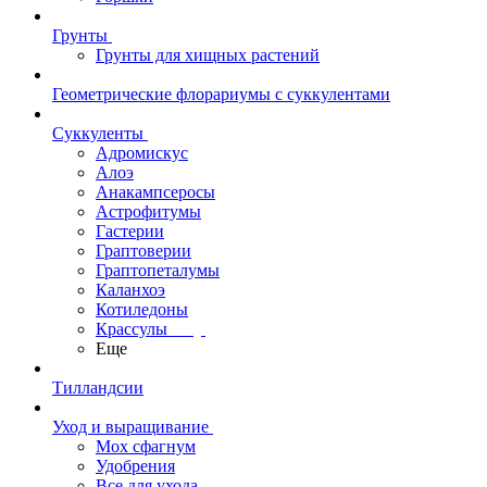
Грунты
Грунты для хищных растений
Геометрические флорариумы с суккулентами
Суккуленты
Адромискус
Алоэ
Анакампсеросы
Астрофитумы
Гастерии
Граптоверии
Граптопеталумы
Каланхоэ
Котиледоны
Крассулы
Еще
Тилландсии
Уход и выращивание
Мох сфагнум
Удобрения
Все для ухода