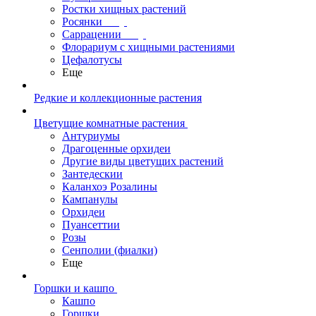
Ростки хищных растений
Росянки
Саррацении
Флорариум с хищными растениями
Цефалотусы
Еще
Редкие и коллекционные растения
Цветущие комнатные растения
Антуриумы
Драгоценные орхидеи
Другие виды цветущих растений
Зантедескии
Каланхоэ Розалины
Кампанулы
Орхидеи
Пуансеттии
Розы
Сенполии (фиалки)
Еще
Горшки и кашпо
Кашпо
Горшки