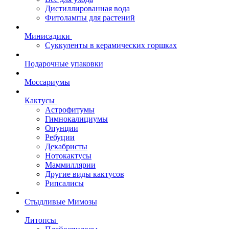
Дистиллированная вода
Фитолампы для растений
Минисадики
Суккуленты в керамических горшках
Подарочные упаковки
Моссариумы
Кактусы
Астрофитумы
Гимнокалициумы
Опунции
Ребуции
Декабристы
Нотокактусы
Маммиллярии
Другие виды кактусов
Рипсалисы
Стыдливые Мимозы
Литопсы