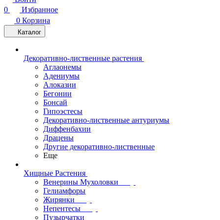
0
Избранное
0
Корзина
Каталог
Декоративно-лиственные растения
Аглаонемы
Адениумы
Алоказии
Бегонии
Бонсай
Гипоэстесы
Декоративно-лиственные антуриумы
Диффенбахии
Драцены
Другие декоративно-лиственные
Еще
Хищные Растения
Венерины Мухоловки
Гелиамфоры
Жирянки
Непентесы
Пузырчатки