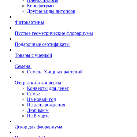
Плейоспилосы
Конофитумы
Другие виды литопсов
Фитокартины
Пустые геометрические флорариумы
Подарочные сертификаты
Товары с уценкой
Семена
Семена Хищных растений
Открытки и конверты
Конверты для денег
Семье
На новый год
На день рождения
Любимым
На 8 марта
Декор для флорариума