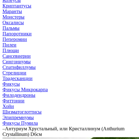
Колеусы
Криптантусы
Маранты
Монстеры
Оксалисы
Пальмы
Папоротники
Пеперомии
Пилеи
Плющи
Сансевиерии
Сингониумы
Спатифиллумы
Стрелиции
Традесканции
Фикусы
Фикусы Микрокарпа
Филодендроны
Фиттонии
Хойи
Шизматоглоттисы
Эпипремнумы
Фикусы Пумила
–
Антуриум Хрустальный, или Кристаллинум (Anthurium
Crystallinum) D6см