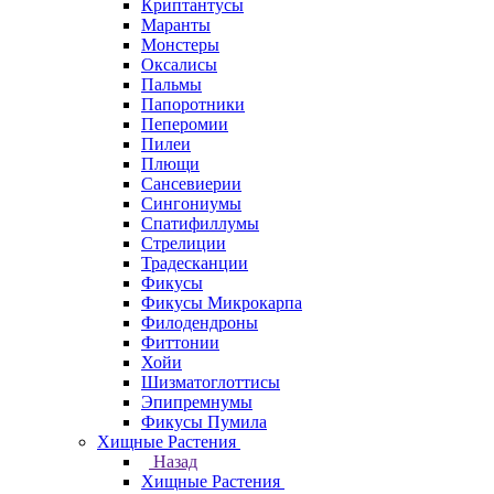
Криптантусы
Маранты
Монстеры
Оксалисы
Пальмы
Папоротники
Пеперомии
Пилеи
Плющи
Сансевиерии
Сингониумы
Спатифиллумы
Стрелиции
Традесканции
Фикусы
Фикусы Микрокарпа
Филодендроны
Фиттонии
Хойи
Шизматоглоттисы
Эпипремнумы
Фикусы Пумила
Хищные Растения
Назад
Хищные Растения