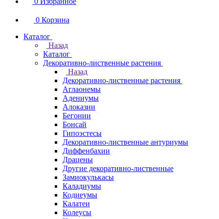
0
Избранное
0
Корзина
Каталог
Назад
Каталог
Декоративно-лиственные растения
Назад
Декоративно-лиственные растения
Аглаонемы
Адениумы
Алоказии
Бегонии
Бонсай
Гипоэстесы
Декоративно-лиственные антуриумы
Диффенбахии
Драцены
Другие декоративно-лиственные
Замиокулькасы
Каладиумы
Кодиеумы
Калатеи
Колеусы