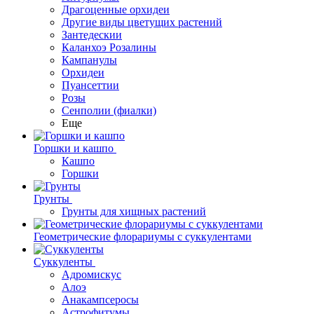
Драгоценные орхидеи
Другие виды цветущих растений
Зантедескии
Каланхоэ Розалины
Кампанулы
Орхидеи
Пуансеттии
Розы
Сенполии (фиалки)
Еще
Горшки и кашпо
Кашпо
Горшки
Грунты
Грунты для хищных растений
Геометрические флорариумы с суккулентами
Суккуленты
Адромискус
Алоэ
Анакампсеросы
Астрофитумы