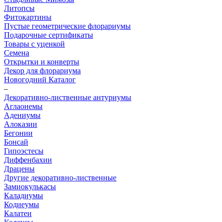
Литопсы
Фитокартины
Пустые геометрические флорариумы
Подарочные сертификаты
Товары с уценкой
Семена
Открытки и конверты
Декор для флорариума
Новогодний Каталог
–
Декоративно-лиственные антуриумы
Аглаонемы
Адениумы
Алоказии
Бегонии
Бонсай
Гипоэстесы
Диффенбахии
Драцены
Другие декоративно-лиственные
Замиокулькасы
Каладиумы
Кодиеумы
Калатеи