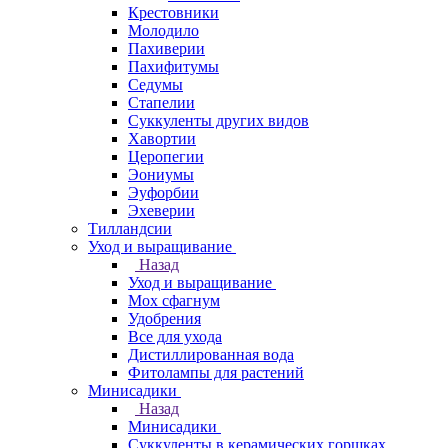
Крестовники
Молодило
Пахиверии
Пахифитумы
Седумы
Стапелии
Суккуленты других видов
Хавортии
Церопегии
Эониумы
Эуфорбии
Эхеверии
Тилландсии
Уход и выращивание
Назад
Уход и выращивание
Мох сфагнум
Удобрения
Все для ухода
Дистиллированная вода
Фитолампы для растений
Минисадики
Назад
Минисадики
Суккуленты в керамических горшках