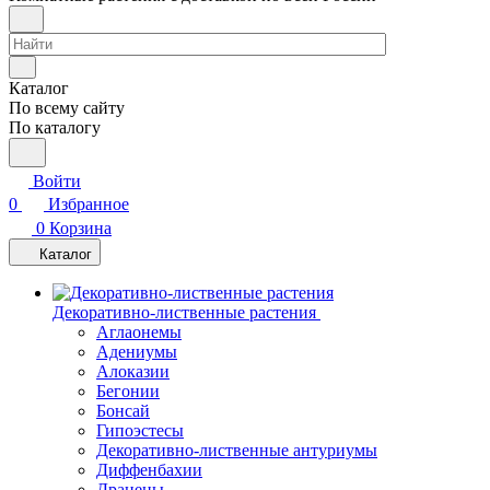
Каталог
По всему сайту
По каталогу
Войти
0
Избранное
0
Корзина
Каталог
Декоративно-лиственные растения
Аглаонемы
Адениумы
Алоказии
Бегонии
Бонсай
Гипоэстесы
Декоративно-лиственные антуриумы
Диффенбахии
Драцены