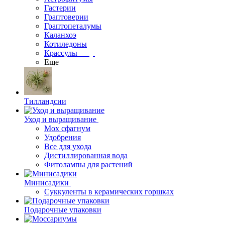
Гастерии
Граптоверии
Граптопеталумы
Каланхоэ
Котиледоны
Крассулы
Еще
Тилландсии
Уход и выращивание
Мох сфагнум
Удобрения
Все для ухода
Дистиллированная вода
Фитолампы для растений
Минисадики
Суккуленты в керамических горшках
Подарочные упаковки