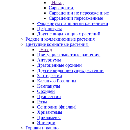
Назад
Саррацении
Саррацении не пересаженные
Саррацении пересаженные
Флорариум с хищными растениями
Цефалотусы
Другие виды хищных растений
Редкие и коллекционные растения
Цветущие комнатные растения
Назад
Цветущие комнатные растения
Антуриумы
Драгоценные орхидеи
Другие виды цветущих растений
Зантедескии
Каланхоэ Розалины
Кампанулы
Орхидеи
Пуансеттии
Розы
Сенполии (фиалки)
Хризантемы
Цикламены
Эписции
Горшки и кашпо