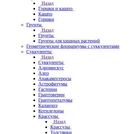
Назад
Горшки и кашпо
Кашпо
Горшки
Грунты
Назад
Грунты
Грунты для хищных растений
Геометрические флорариумы с суккулентами
Суккуленты
Назад
Суккуленты
Адромискус
Алоэ
Анакампсеросы
Астрофитумы
Гастерии
Граптоверии
Граптопеталумы
Каланхоэ
Котиледоны
Крассулы
Назад
Крассулы
Толстянки