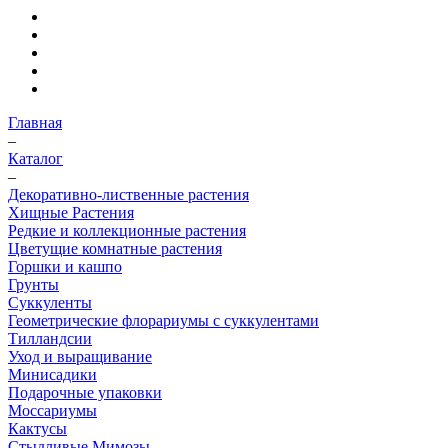
Главная
–
Каталог
–
Декоративно-лиственные растения
Хищные Растения
Редкие и коллекционные растения
Цветущие комнатные растения
Горшки и кашпо
Грунты
Суккуленты
Геометрические флорариумы с суккулентами
Тилландсии
Уход и выращивание
Минисадики
Подарочные упаковки
Моссариумы
Кактусы
Стыдливые Мимозы