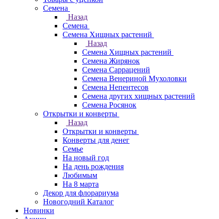
Семена
Назад
Семена
Семена Хищных растений
Назад
Семена Хищных растений
Семена Жирянок
Семена Саррацений
Семена Венериной Мухоловки
Семена Непентесов
Семена других хищных растений
Семена Росянок
Открытки и конверты
Назад
Открытки и конверты
Конверты для денег
Семье
На новый год
На день рождения
Любимым
На 8 марта
Декор для флорариума
Новогодний Каталог
Новинки