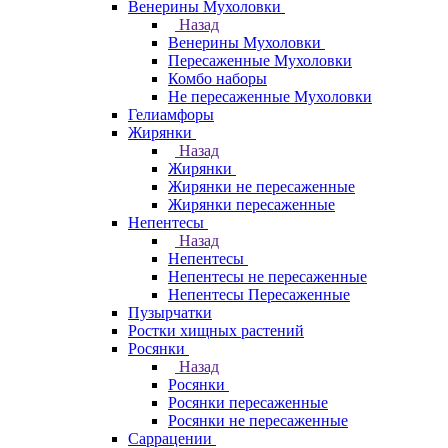
Венерины Мухоловки
Назад
Венерины Мухоловки
Пересаженные Мухоловки
Комбо наборы
Не пересаженные Мухоловки
Гелиамфоры
Жирянки
Назад
Жирянки
Жирянки не пересаженные
Жирянки пересаженные
Непентесы
Назад
Непентесы
Непентесы не пересаженные
Непентесы Пересаженные
Пузырчатки
Ростки хищных растений
Росянки
Назад
Росянки
Росянки пересаженные
Росянки не пересаженные
Саррацении