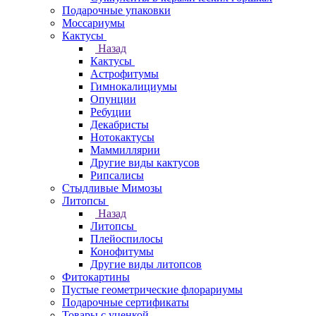
Подарочные упаковки
Моссариумы
Кактусы
Назад
Кактусы
Астрофитумы
Гимнокалициумы
Опунции
Ребуции
Декабристы
Нотокактусы
Маммиллярии
Другие виды кактусов
Рипсалисы
Стыдливые Мимозы
Литопсы
Назад
Литопсы
Плейоспилосы
Конофитумы
Другие виды литопсов
Фитокартины
Пустые геометрические флорариумы
Подарочные сертификаты
Товары с уценкой