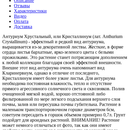
Описание
Отзывы
Характеристики
Видео
Оплата
Доставка
Антуриум Хрустальный, или Кристаллинум (лат. Anthurium
Crystallinum) - эффектный и редкий вид антуриума,
выращивается из-за декоративной листвы. Жесткие, в форме
сердца листья бархатные, ярко-зеленого цвета с белыми
прожилками. Это растение станет потрясающим дополнением
к любой коллекции благодаря своей эффектной внешности.
Внешне этот вид антуриума очень напоминает вид
Кларинервиум, однако в отличие от последнего,
Кристаллинум имеет более узкие листья. Для антуриума
необходима постоянная влажность, тепло и отсутствие
прямого агрессивного солнечного света и сквозняков. Полив
очищенной мягкой водой, хорошо отстоянной либо
фильтрованной по мере легкого подсыхания верхнего слоя
почвы, залив или пересушка почвы губительна. Растение в
маленьком транспортировочном горшке диаметром 6см,
советуем пересадить в горшок объемом примерно 0,7л. Грунт
подойдет для ароидных растений. ВНИМАНИЕ! Растение
может немного отличаться от фото, так как они имеют