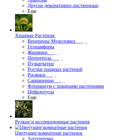
Другие декоративно-лиственные
Еще
Хищные Растения
Венерины Мухоловки
Гелиамфоры
Жирянки
Непентесы
Пузырчатки
Ростки хищных растений
Росянки
Саррацении
Флорариум с хищными растениями
Цефалотусы
Еще
Редкие и коллекционные растения
Цветущие комнатные растения
Антуриумы