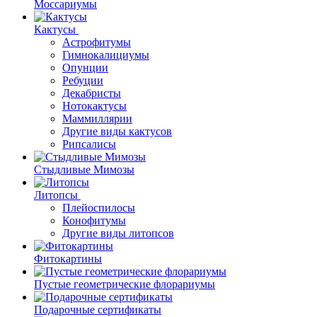
Моссариумы
Кактусы
Астрофитумы
Гимнокалициумы
Опунции
Ребуции
Декабристы
Нотокактусы
Маммиллярии
Другие виды кактусов
Рипсалисы
Стыдливые Мимозы
Литопсы
Плейоспилосы
Конофитумы
Другие виды литопсов
Фитокартины
Пустые геометрические флорариумы
Подарочные сертификаты