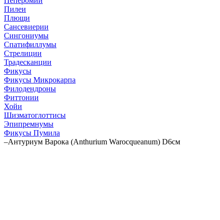
Пеперомии
Пилеи
Плющи
Сансевиерии
Сингониумы
Спатифиллумы
Стрелиции
Традесканции
Фикусы
Фикусы Микрокарпа
Филодендроны
Фиттонии
Хойи
Шизматоглоттисы
Эпипремнумы
Фикусы Пумила
–
Антуриум Варока (Anthurium Warocqueanum) D6см