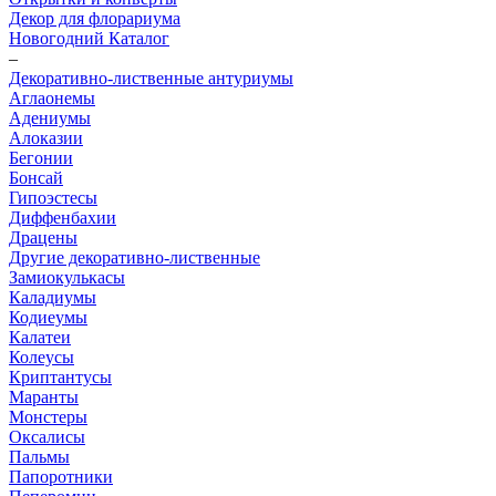
Декор для флорариума
Новогодний Каталог
–
Декоративно-лиственные антуриумы
Аглаонемы
Адениумы
Алоказии
Бегонии
Бонсай
Гипоэстесы
Диффенбахии
Драцены
Другие декоративно-лиственные
Замиокулькасы
Каладиумы
Кодиеумы
Калатеи
Колеусы
Криптантусы
Маранты
Монстеры
Оксалисы
Пальмы
Папоротники