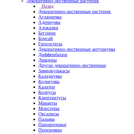
Декоративно-лиственные растения
Назад
Декоративно-лиственные растения
Аглаонемы
Адениумы
Алоказии
Бегонии
Бонсай
Гипоэстесы
Декоративно-лиственные антуриумы
Диффенбахии
Драцены
Другие декоративно-лиственные
Замиокулькасы
Каладиумы
Кодиеумы
Калатеи
Колеусы
Криптантусы
Маранты
Монстеры
Оксалисы
Пальмы
Папоротники
Пеперомии