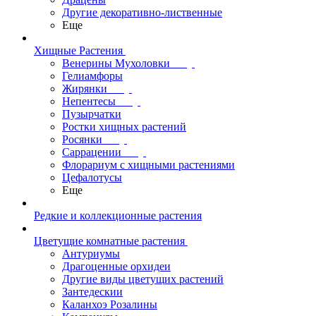
Другие декоративно-лиственные
Еще
Хищные Растения
Венерины Мухоловки
Гелиамфоры
Жирянки
Непентесы
Пузырчатки
Ростки хищных растений
Росянки
Саррацении
Флорариум с хищными растениями
Цефалотусы
Еще
Редкие и коллекционные растения
Цветущие комнатные растения
Антуриумы
Драгоценные орхидеи
Другие виды цветущих растений
Зантедескии
Каланхоэ Розалины