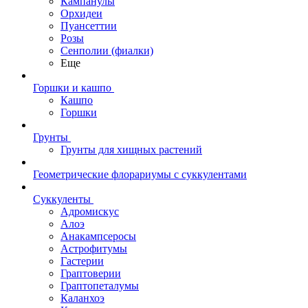
Кампанулы
Орхидеи
Пуансеттии
Розы
Сенполии (фиалки)
Еще
Горшки и кашпо
Кашпо
Горшки
Грунты
Грунты для хищных растений
Геометрические флорариумы с суккулентами
Суккуленты
Адромискус
Алоэ
Анакампсеросы
Астрофитумы
Гастерии
Граптоверии
Граптопеталумы
Каланхоэ