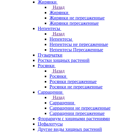
Жирянки
Назад
Жирянки
Жирянки не пересаженные
Жирянки пересаженные
Непентесы
Назад
Непентесы
Непентесы не пересаженные
Непентесы Пересаженные
Пузырчатки
Ростки хищных растений
Росянки
Назад
Росянки
Росянки пересаженные
Росянки не пересаженные
Саррацении
Назад
Саррацении
Саррацении не пересаженные
Саррацении пересаженные
Флорариум с хищными растениями
Цефалотусы
Другие виды хищных растений