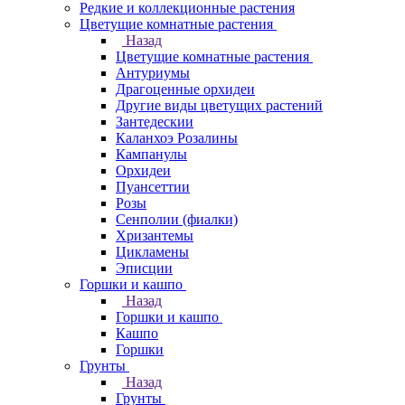
Редкие и коллекционные растения
Цветущие комнатные растения
Назад
Цветущие комнатные растения
Антуриумы
Драгоценные орхидеи
Другие виды цветущих растений
Зантедескии
Каланхоэ Розалины
Кампанулы
Орхидеи
Пуансеттии
Розы
Сенполии (фиалки)
Хризантемы
Цикламены
Эписции
Горшки и кашпо
Назад
Горшки и кашпо
Кашпо
Горшки
Грунты
Назад
Грунты