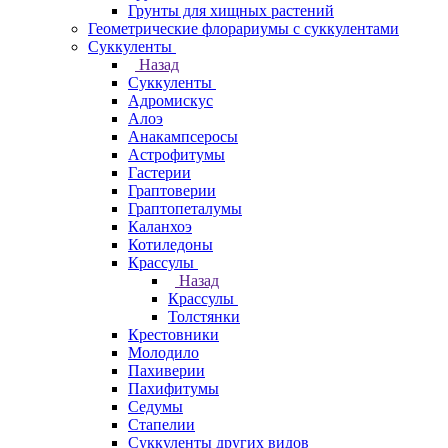
Грунты для хищных растений
Геометрические флорариумы с суккулентами
Суккуленты
Назад
Суккуленты
Адромискус
Алоэ
Анакампсеросы
Астрофитумы
Гастерии
Граптоверии
Граптопеталумы
Каланхоэ
Котиледоны
Крассулы
Назад
Крассулы
Толстянки
Крестовники
Молодило
Пахиверии
Пахифитумы
Седумы
Стапелии
Суккуленты других видов