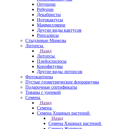
Опунции
Ребуции
Декабристы
Нотокактусы
Маммиллярии
Другие виды кактусов
Рипсалисы
Стыдливые Мимозы
Литопсы
Назад
Литопсы
Плейоспилосы
Конофитумы
Другие виды литопсов
Фитокартины
Пустые геометрические флорариумы
Подарочные сертификаты
Товары с уценкой
Семена
Назад
Семена
Семена Хищных растений
Назад
Семена Хищных растений
Семена Жирянок