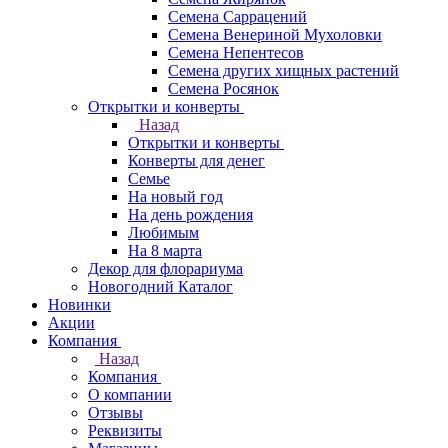
Семена Саррацений
Семена Венериной Мухоловки
Семена Непентесов
Семена других хищных растений
Семена Росянок
Открытки и конверты
Назад
Открытки и конверты
Конверты для денег
Семье
На новый год
На день рождения
Любимым
На 8 марта
Декор для флорариума
Новогодний Каталог
Новинки
Акции
Компания
Назад
Компания
О компании
Отзывы
Реквизиты