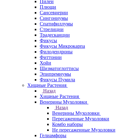
Пилеи
Плющи
Сансевиерии
Сингониумы
Спатифиллумы
Стрелиции
Традесканции
Фикусы
Фикусы Микрокарпа
Филодендроны
Фиттонии
Хойи
Шизматоглоттисы
Эпипремнумы
Фикусы Пумила
Хищные Растения
Назад
Хищные Растения
Венерины Мухоловки
Назад
Венерины Мухоловки
Пересаженные Мухоловки
Комбо наборы
Не пересаженные Мухоловки
Гелиамфоры