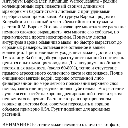
Антуриум Варока (лат. Anthurium Warocqueanum) - редкий
коллекционный сорт, известный своими длинными
мраморными бархатистыми листьями с причудливыми
серебристыми прожилками. Антуриум Варока - родом из
Колумбии и названный в честь бельгийского энтузиаста
растений М. Вароке. Это впечатляющее многолетнее растение
немного сложнее выращивать, чем многие его собратья, но
преимущества просто неоспоримы. Поначалу листья
антуриума варока обманчиво малы, но быстро вырастают до
огромных размеров, затмевая все остальное в вашей
коллекции. При правильном уходе, лист может достигать до
1м в длину. За бесподобную красоту листа данный сорт очень
ценится опытными цветоводами. Для антуриума необходима
постоянная влажность (около 60-80%), тепло и отсутствие
прямого агрессивного солнечного света и сквозняков. Полив
очищенной мягкой водой, хорошо отстоянной либо
фильтрованной по мере легкого подсыхания верхнего слоя
почвы, залив или пересушка почвы губительна. Это растение
лучше всего растёт на хорошо дренированной почве и ярком
непрямом освещении. Растение в транспортировочном
горшке диаметром 6см, советуем пересадить в горшок
объемом примерно 0,5л. Грунт подойдет для ароидных
растений.
ВНИМАНИЕ! Растение может немного отличаться от фото,