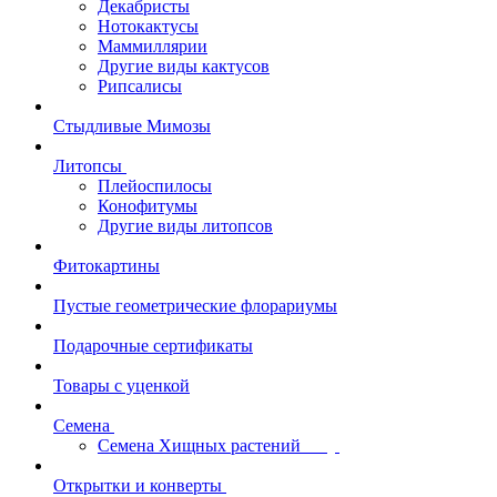
Декабристы
Нотокактусы
Маммиллярии
Другие виды кактусов
Рипсалисы
Стыдливые Мимозы
Литопсы
Плейоспилосы
Конофитумы
Другие виды литопсов
Фитокартины
Пустые геометрические флорариумы
Подарочные сертификаты
Товары с уценкой
Семена
Семена Хищных растений
Открытки и конверты