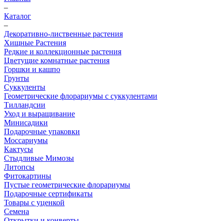
–
Каталог
–
Декоративно-лиственные растения
Хищные Растения
Редкие и коллекционные растения
Цветущие комнатные растения
Горшки и кашпо
Грунты
Суккуленты
Геометрические флорариумы с суккулентами
Тилландсии
Уход и выращивание
Минисадики
Подарочные упаковки
Моссариумы
Кактусы
Стыдливые Мимозы
Литопсы
Фитокартины
Пустые геометрические флорариумы
Подарочные сертификаты
Товары с уценкой
Семена
Открытки и конверты