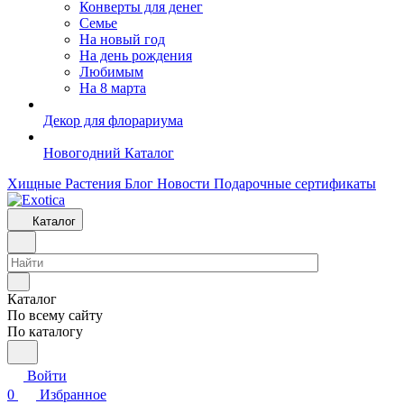
Конверты для денег
Семье
На новый год
На день рождения
Любимым
На 8 марта
Декор для флорариума
Новогодний Каталог
Хищные Растения
Блог
Новости
Подарочные сертификаты
Каталог
Каталог
По всему сайту
По каталогу
Войти
0
Избранное