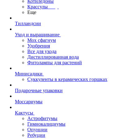
Котиледоны
Крассулы
Еще
Тилландсии
Уход и выращивание
Мох сфагнум
Удобрения
Все для ухода
Дистиллированная вода
Фитолампы для растений
Минисадики
Суккуленты в керамических горшках
Подарочные упаковки
Моссариумы
Кактусы
Астрофитумы
Гимнокалициумы
Опунции
Ребуции