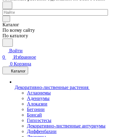
Каталог
По всему сайту
По каталогу
Войти
0
Избранное
0
Корзина
Каталог
Декоративно-лиственные растения
Аглаонемы
Адениумы
Алоказии
Бегонии
Бонсай
Гипоэстесы
Декоративно-лиственные антуриумы
Диффенбахии
Драцены