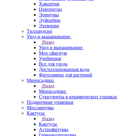
Хавортии
Церопегии
Эониумы
Эуфорбии
Эхеверии
Тилландсии
Уход и выращивание
Назад
Уход и выращивание
Мох сфагнум
Удобрения
Все для ухода
Дистиллированная вода
Фитолампы для растений
Минисадики
Назад
Минисадики
Суккуленты в керамических горшках
Подарочные упаковки
Моссариумы
Кактусы
Назад
Кактусы
Астрофитумы
Гимнокалициумы