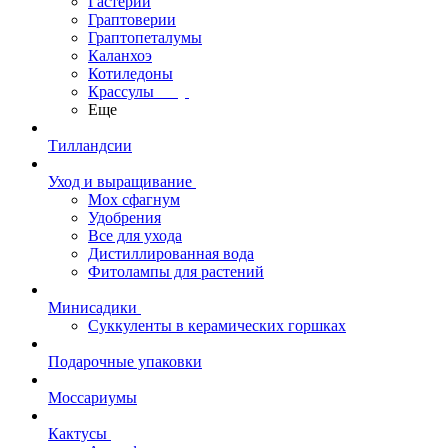
Гастерии
Граптоверии
Граптопеталумы
Каланхоэ
Котиледоны
Крассулы
Еще
Тилландсии
Уход и выращивание
Мох сфагнум
Удобрения
Все для ухода
Дистиллированная вода
Фитолампы для растений
Минисадики
Суккуленты в керамических горшках
Подарочные упаковки
Моссариумы
Кактусы