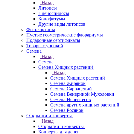
Назад
Литопсы
Плейоспилосы
Конофитумы
Другие виды литопсов
Фитокартины
Пустые геометрические флорариумы
Подарочные сертификаты
Товары с уценкой
Семена
Назад
Семена
Семена Хищных растений
Назад
Семена Хищных растений
Семена Жирянок
Семена Саррацений
Семена Венериной Мухоловки
Семена Непентесов
Семена других хищных растений
Семена Росянок
Открытки и конверты
Назад
Открытки и конверты
Конверты для денег