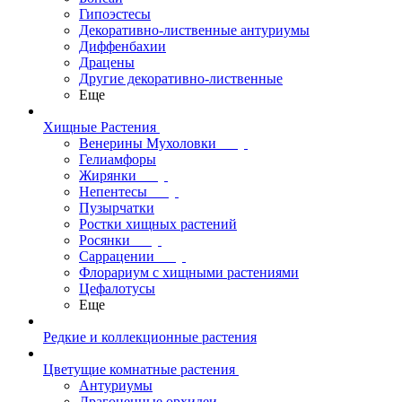
Гипоэстесы
Декоративно-лиственные антуриумы
Диффенбахии
Драцены
Другие декоративно-лиственные
Еще
Хищные Растения
Венерины Мухоловки
Гелиамфоры
Жирянки
Непентесы
Пузырчатки
Ростки хищных растений
Росянки
Саррацении
Флорариум с хищными растениями
Цефалотусы
Еще
Редкие и коллекционные растения
Цветущие комнатные растения
Антуриумы
Драгоценные орхидеи