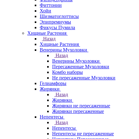
Фиттонии
Хойи
Шизматоглоттисы
Эпипремнумы
Фикусы Пумила
Хищные Растения
Назад
Хищные Растения
Венерины Мухоловки
Назад
Венерины Мухоловки
Пересаженные Мухоловки
Комбо наборы
Не пересаженные Мухоловки
Гелиамфоры
Жирянки
Назад
Жирянки
Жирянки не пересаженные
Жирянки пересаженные
Непентесы
Назад
Непентесы
Непентесы не пересаженные