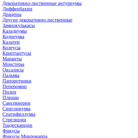
Декоративно-лиственные антуриумы
Диффенбахии
Драцены
Другие декоративно-лиственные
Замиокулькасы
Каладиумы
Кодиеумы
Калатеи
Колеусы
Криптантусы
Маранты
Монстеры
Оксалисы
Пальмы
Папоротники
Пеперомии
Пилеи
Плющи
Сансевиерии
Сингониумы
Спатифиллумы
Стрелиции
Традесканции
Фикусы
Фикусы Микрокарпа