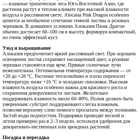
— влажные тропические леса Юго-Восточной Азии, где
растения растут в теплом климате при высокой влажности
воздуха и рассеянном свете. Alocasia Pink Dragon особенно
ценится за необычное сочетание темной листвы и розовых
черешков. В домашних условиях Алоказия Пинк Драгон
обычно достигает 60–100 см в высоту, формируя компактный,
но очень эффектный куст.
Уход и выращивание
Алоказия предпочитает яркий рассеянный свет. При хорошем
освещении листья сохраняют насыщенный цвет, а розовые
черешки становятся еще ярче. Прямые солнечные лучи
нежелательны. Оптимальная температура содержания — от
+20 до +28 °C. Растение теплолюбиво и плохо переносит
температуру ниже +16 °C и холодные сквозняки. Высокая
влажность воздуха особенно важна для красивого роста и
сохранения декоративности листьев. Желательно
поддерживать влажность около 60–80%. Полив должен быть
умеренным: субстрат поддерживают слегка влажным,
позволяя верхнему слою немного просыхать между поливами.
Застой воды недопустим. Подкормки проводят весной и
летом примерно раз в 2–3 недели, используя удобрения для
декоративно-лиственных или ароидных растений.
Посадка и пересадка