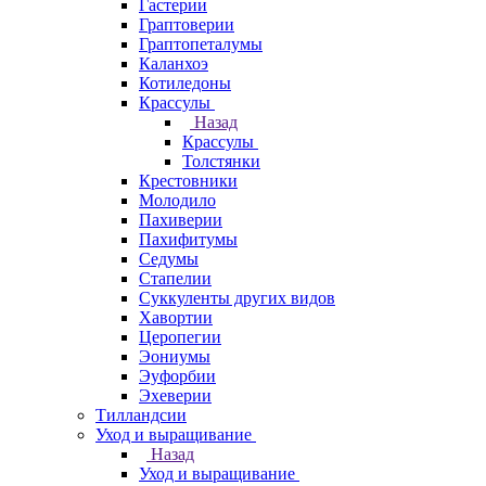
Гастерии
Граптоверии
Граптопеталумы
Каланхоэ
Котиледоны
Крассулы
Назад
Крассулы
Толстянки
Крестовники
Молодило
Пахиверии
Пахифитумы
Седумы
Стапелии
Суккуленты других видов
Хавортии
Церопегии
Эониумы
Эуфорбии
Эхеверии
Тилландсии
Уход и выращивание
Назад
Уход и выращивание