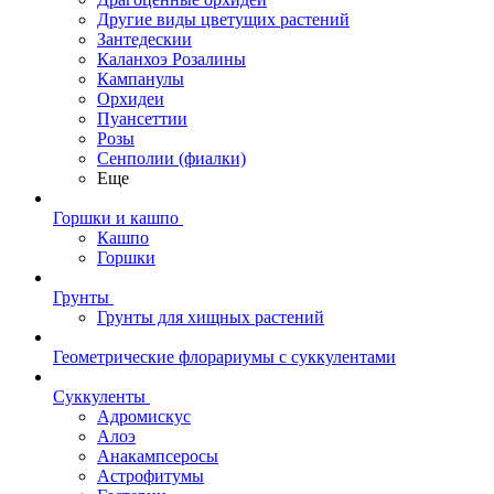
Другие виды цветущих растений
Зантедескии
Каланхоэ Розалины
Кампанулы
Орхидеи
Пуансеттии
Розы
Сенполии (фиалки)
Еще
Горшки и кашпо
Кашпо
Горшки
Грунты
Грунты для хищных растений
Геометрические флорариумы с суккулентами
Суккуленты
Адромискус
Алоэ
Анакампсеросы
Астрофитумы