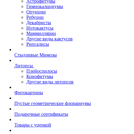
Астрофитумы
Гимнокалициумы
Опунции
Ребуции
Декабристы
Нотокактусы
Маммиллярии
Другие виды кактусов
Рипсалисы
Стыдливые Мимозы
Литопсы
Плейоспилосы
Конофитумы
Другие виды литопсов
Фитокартины
Пустые геометрические флорариумы
Подарочные сертификаты
Товары с уценкой