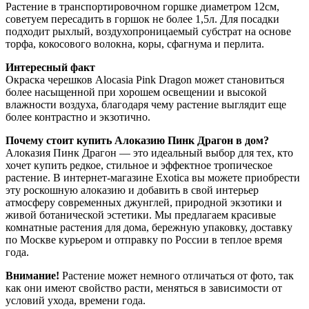
Растение в транспортировочном горшке диаметром 12см,
советуем пересадить в горшок не более 1,5л. Для посадки
подходит рыхлый, воздухопроницаемый субстрат на основе
торфа, кокосового волокна, коры, сфагнума и перлита.
Интересный факт
Окраска черешков Alocasia Pink Dragon может становиться
более насыщенной при хорошем освещении и высокой
влажности воздуха, благодаря чему растение выглядит еще
более контрастно и экзотично.
Почему стоит купить Алоказию Пинк Драгон в дом?
Алоказия Пинк Драгон — это идеальный выбор для тех, кто
хочет купить редкое, стильное и эффектное тропическое
растение. В интернет-магазине Exotica вы можете приобрести
эту роскошную алоказию и добавить в свой интерьер
атмосферу современных джунглей, природной экзотики и
живой ботанической эстетики. Мы предлагаем красивые
комнатные растения для дома, бережную упаковку, доставку
по Москве курьером и отправку по России в теплое время
года.
Внимание!
Растение может немного отличаться от фото, так
как они имеют свойство расти, меняться в зависимости от
условий ухода, времени года.