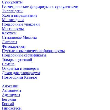
Суккуленты
Геометрические флорариумы с суккулентами
Тилландсии
Уход и выращивание
Минисадики
Подарочные упаковки
Моссариумы
Кактусы
Стыдливые Мимозы
Литопсы
Фитокартины
Пустые геометрические флорариумы
Подарочные сертификаты
Товары с уценкой
Семена
Открытки и конверты
Декор для флорариума
Новогодний Каталог
–
Алоказии
Аглаонемы
Адениумы
Бегонии
Бонсай
Гипоэстесы