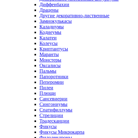
Диффенбахии
Драцены
Другие декоративно-лиственные
Замиокулькасы
Каладиумы
Кодиеумы
Калатеи
Колеусы
Криптантусы
Маранты
Монстеры
Оксалисы
Пальмы
Папоротники
Пеперомии
Пилеи
Плющи
Сансевиерии
Сингониумы
Спатифиллумы
Стрелиции
Традесканции
Фикусы
Фикусы Микрокарпа
Филодендроны