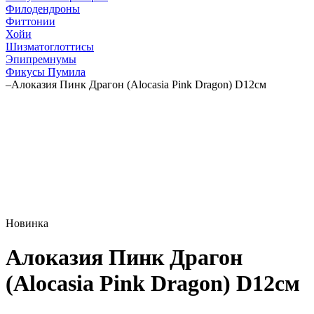
Филодендроны
Фиттонии
Хойи
Шизматоглоттисы
Эпипремнумы
Фикусы Пумила
–
Алоказия Пинк Драгон (Alocasia Pink Dragon) D12см
Новинка
Алоказия Пинк Драгон
(Alocasia Pink Dragon) D12см