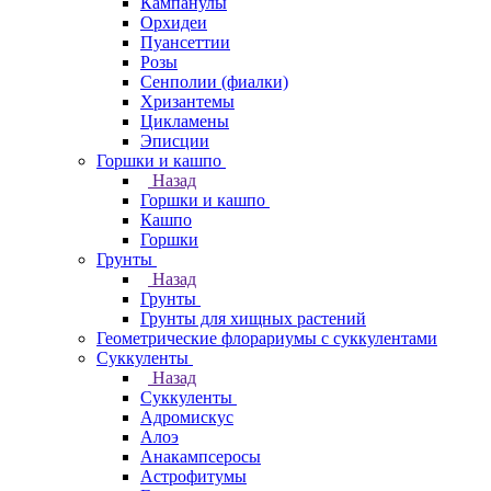
Кампанулы
Орхидеи
Пуансеттии
Розы
Сенполии (фиалки)
Хризантемы
Цикламены
Эписции
Горшки и кашпо
Назад
Горшки и кашпо
Кашпо
Горшки
Грунты
Назад
Грунты
Грунты для хищных растений
Геометрические флорариумы с суккулентами
Суккуленты
Назад
Суккуленты
Адромискус
Алоэ
Анакампсеросы
Астрофитумы