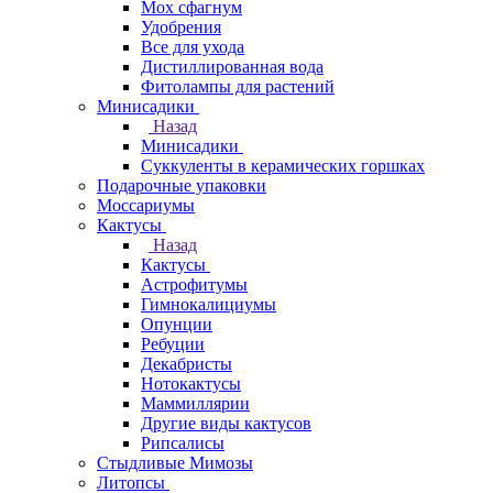
Мох сфагнум
Удобрения
Все для ухода
Дистиллированная вода
Фитолампы для растений
Минисадики
Назад
Минисадики
Суккуленты в керамических горшках
Подарочные упаковки
Моссариумы
Кактусы
Назад
Кактусы
Астрофитумы
Гимнокалициумы
Опунции
Ребуции
Декабристы
Нотокактусы
Маммиллярии
Другие виды кактусов
Рипсалисы
Стыдливые Мимозы
Литопсы