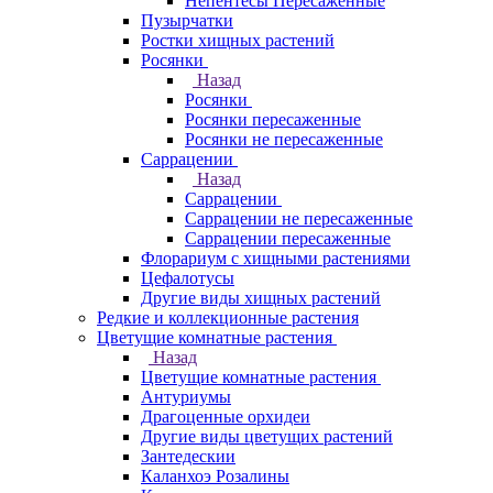
Непентесы Пересаженные
Пузырчатки
Ростки хищных растений
Росянки
Назад
Росянки
Росянки пересаженные
Росянки не пересаженные
Саррацении
Назад
Саррацении
Саррацении не пересаженные
Саррацении пересаженные
Флорариум с хищными растениями
Цефалотусы
Другие виды хищных растений
Редкие и коллекционные растения
Цветущие комнатные растения
Назад
Цветущие комнатные растения
Антуриумы
Драгоценные орхидеи
Другие виды цветущих растений
Зантедескии
Каланхоэ Розалины