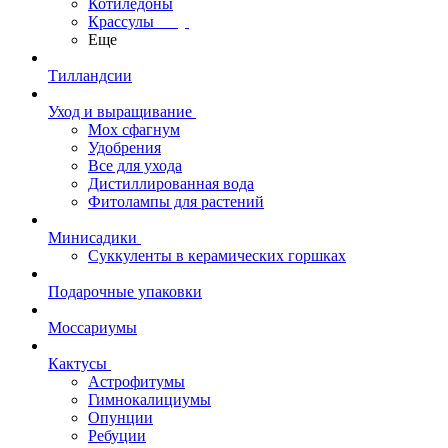
Котиледоны
Крассулы
Еще
Тилландсии
Уход и выращивание
Мох сфагнум
Удобрения
Все для ухода
Дистиллированная вода
Фитолампы для растений
Минисадики
Суккуленты в керамических горшках
Подарочные упаковки
Моссариумы
Кактусы
Астрофитумы
Гимнокалициумы
Опунции
Ребуции