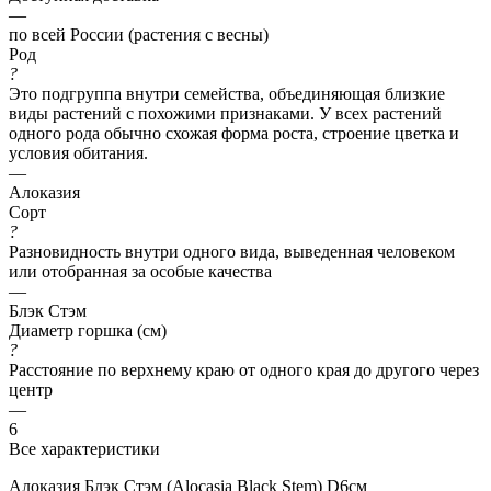
—
по всей России (растения с весны)
Род
?
Это подгруппа внутри семейства, объединяющая близкие
виды растений с похожими признаками. У всех растений
одного рода обычно схожая форма роста, строение цветка и
условия обитания.
—
Алоказия
Сорт
?
Разновидность внутри одного вида, выведенная человеком
или отобранная за особые качества
—
Блэк Стэм
Диаметр горшка (см)
?
Расстояние по верхнему краю от одного края до другого через
центр
—
6
Все характеристики
Алоказия Блэк Стэм (Alocasia Black Stem) D6см