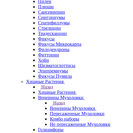
Пилеи
Плющи
Сансевиерии
Сингониумы
Спатифиллумы
Стрелиции
Традесканции
Фикусы
Фикусы Микрокарпа
Филодендроны
Фиттонии
Хойи
Шизматоглоттисы
Эпипремнумы
Фикусы Пумила
Хищные Растения
Назад
Хищные Растения
Венерины Мухоловки
Назад
Венерины Мухоловки
Пересаженные Мухоловки
Комбо наборы
Не пересаженные Мухоловки
Гелиамфоры