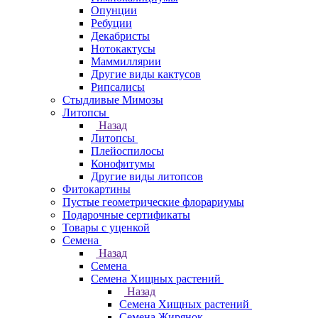
Опунции
Ребуции
Декабристы
Нотокактусы
Маммиллярии
Другие виды кактусов
Рипсалисы
Стыдливые Мимозы
Литопсы
Назад
Литопсы
Плейоспилосы
Конофитумы
Другие виды литопсов
Фитокартины
Пустые геометрические флорариумы
Подарочные сертификаты
Товары с уценкой
Семена
Назад
Семена
Семена Хищных растений
Назад
Семена Хищных растений
Семена Жирянок