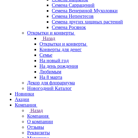
Семена Саррацений
Семена Венериной Мухоловки
Семена Непентесов
Семена других хищных растений
Семена Росянок
Открытки и конверты
Назад
Открытки и конверты
Конверты для денег
Семье
На новый год
На день рождения
Любимым
На 8 марта
Декор для флорариума
Новогодний Каталог
Новинки
Акции
Компания
Назад
Компания
О компании
Отзывы
Реквизиты