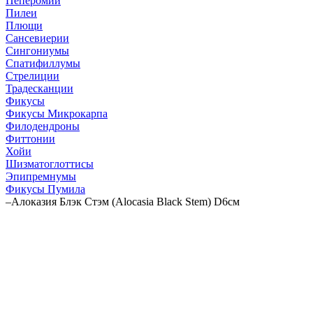
Пеперомии
Пилеи
Плющи
Сансевиерии
Сингониумы
Спатифиллумы
Стрелиции
Традесканции
Фикусы
Фикусы Микрокарпа
Филодендроны
Фиттонии
Хойи
Шизматоглоттисы
Эпипремнумы
Фикусы Пумила
–
Алоказия Блэк Стэм (Alocasia Black Stem) D6см