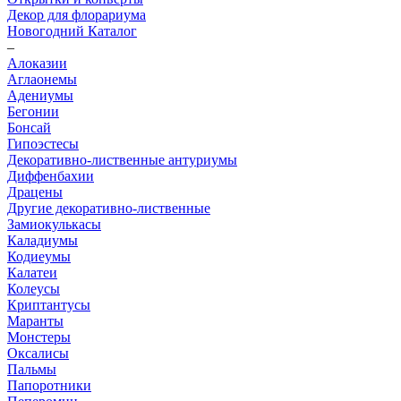
Декор для флорариума
Новогодний Каталог
–
Алоказии
Аглаонемы
Адениумы
Бегонии
Бонсай
Гипоэстесы
Декоративно-лиственные антуриумы
Диффенбахии
Драцены
Другие декоративно-лиственные
Замиокулькасы
Каладиумы
Кодиеумы
Калатеи
Колеусы
Криптантусы
Маранты
Монстеры
Оксалисы
Пальмы
Папоротники