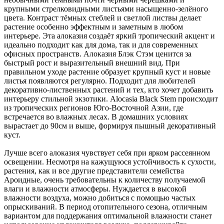
крупными стрелковидными листьями насыщенно-зелёного
цвета. Контраст тёмных стеблей и светлой листвы делает
растение особенно эффектным и заметным в любом
интерьере. Эта алоказия создаёт яркий тропический акцент и
идеально подходит как для дома, так и для современных
офисных пространств. Алоказия Блэк Стэм ценится за
быстрый рост и выразительный внешний вид. При
правильном уходе растение образует крупный куст и новые
листья появляются регулярно. Подходит для любителей
декоративно-лиственных растений и тех, кто хочет добавить
интерьеру стильной экзотики. Alocasia Black Stem происходит
из тропических регионов Юго-Восточной Азии, где
встречается во влажных лесах. В домашних условиях
вырастает до 90см и выше, формируя пышный декоративный
куст.
Лучше всего алоказия чувствует себя при ярком рассеянном
освещении. Несмотря на кажущуюся устойчивость к сухости,
растения, как и все другие представители семейства
Ароидные, очень требовательны к количеству получаемой
влаги и влажности атмосферы. Нуждается в высокой
влажности воздуха, можно добиться с помощью частых
опрыскиваний. В период отопительного сезона, отличным
вариантом для поддержания оптимальной влажности станет