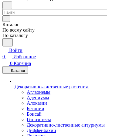
Каталог
По всему сайту
По каталогу
Войти
0
Избранное
0
Корзина
Каталог
Декоративно-лиственные растения
Аглаонемы
Адениумы
Алоказии
Бегонии
Бонсай
Гипоэстесы
Декоративно-лиственные антуриумы
Диффенбахии
Драцены