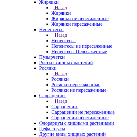
Жирянки
Назад
Жирянки
Жирянки не пересаженные
Жирянки пересаженные
Непентесы
Назад
Непентесы
Непентесы не пересаженные
Непентесы Пересаженные
Пузырчатки
Ростки хищных растений
Росянки
Назад
Росянки
Росянки пересаженные
Росянки не пересаженные
Саррацении
Назад
Саррацении
Саррацении не пересаженные
Саррацении пересаженные
Флорариум с хищными растениями
Цефалотусы
Другие виды хищных растений