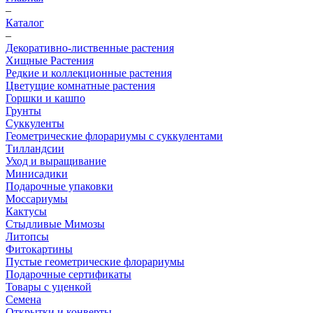
–
Каталог
–
Декоративно-лиственные растения
Хищные Растения
Редкие и коллекционные растения
Цветущие комнатные растения
Горшки и кашпо
Грунты
Суккуленты
Геометрические флорариумы с суккулентами
Тилландсии
Уход и выращивание
Минисадики
Подарочные упаковки
Моссариумы
Кактусы
Стыдливые Мимозы
Литопсы
Фитокартины
Пустые геометрические флорариумы
Подарочные сертификаты
Товары с уценкой
Семена
Открытки и конверты