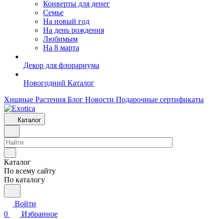
Конверты для денег
Семье
На новый год
На день рождения
Любимым
На 8 марта
Декор для флорариума
Новогодний Каталог
Хищные Растения
Блог
Новости
Подарочные сертификаты
Каталог
Каталог
По всему сайту
По каталогу
Войти
0
Избранное