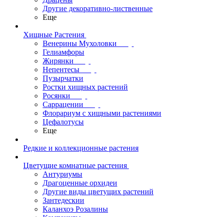
Другие декоративно-лиственные
Еще
Хищные Растения
Венерины Мухоловки
Гелиамфоры
Жирянки
Непентесы
Пузырчатки
Ростки хищных растений
Росянки
Саррацении
Флорариум с хищными растениями
Цефалотусы
Еще
Редкие и коллекционные растения
Цветущие комнатные растения
Антуриумы
Драгоценные орхидеи
Другие виды цветущих растений
Зантедескии
Каланхоэ Розалины