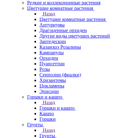
Редкие и коллекционные растения
Цветущие комнатные растения
Назад
Цветущие комнатные растения
Антуриумы
Драгоценные орхидеи
Другие виды цветущих растений
Зантедескии
Каланхоэ Розалины
Кампанулы
Орхидеи
Пуансеттии
Розы
Сенполии (фиалки)
Хризантемы
Цикламены
Эписции
Горшки и кашпо
Назад
Горшки и кашпо
Кашпо
Горшки
Грунты
Назад
Грунты