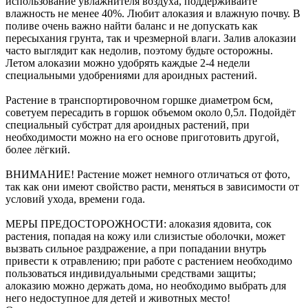
использование увлажнителя воздуха, поддерживайте
влажность не менее 40%. Любит алоказия и влажную почву. В
поливе очень важно найти баланс и не допускать как
пересыхания грунта, так и чрезмерной влаги. Залив алоказии
часто выглядит как недолив, поэтому будьте осторожны.
Летом алоказии можно удобрять каждые 2-4 недели
специальными удобрениями для ароидных растений.
Растение в транспортировочном горшке диаметром 6см,
советуем пересадить в горшок объемом около 0,5л. Подойдёт
специальный субстрат для ароидных растений, при
необходимости можно на его основе приготовить другой,
более лёгкий.
ВНИМАНИЕ! Растение может немного отличаться от фото,
так как они имеют свойство расти, меняться в зависимости от
условий ухода, времени года.
МЕРЫ ПРЕДОСТОРОЖНОСТИ: алоказия ядовита, сок
растения, попадая на кожу или слизистые оболочки, может
вызвать сильное раздражение, а при попадании внутрь
привести к отравлению; при работе с растением необходимо
пользоваться индивидуальными средствами защиты;
алоказию можно держать дома, но необходимо выбрать для
него недоступное для детей и животных место!