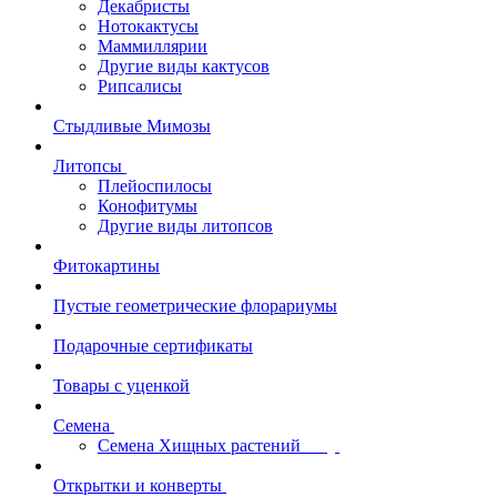
Декабристы
Нотокактусы
Маммиллярии
Другие виды кактусов
Рипсалисы
Стыдливые Мимозы
Литопсы
Плейоспилосы
Конофитумы
Другие виды литопсов
Фитокартины
Пустые геометрические флорариумы
Подарочные сертификаты
Товары с уценкой
Семена
Семена Хищных растений
Открытки и конверты