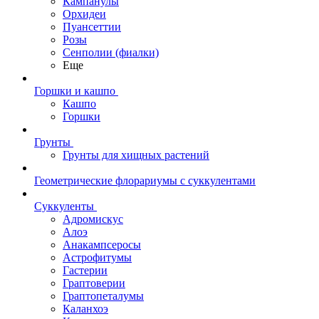
Кампанулы
Орхидеи
Пуансеттии
Розы
Сенполии (фиалки)
Еще
Горшки и кашпо
Кашпо
Горшки
Грунты
Грунты для хищных растений
Геометрические флорариумы с суккулентами
Суккуленты
Адромискус
Алоэ
Анакампсеросы
Астрофитумы
Гастерии
Граптоверии
Граптопеталумы
Каланхоэ