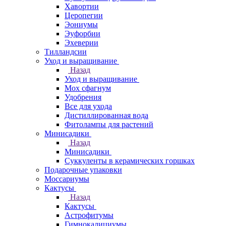
Хавортии
Церопегии
Эониумы
Эуфорбии
Эхеверии
Тилландсии
Уход и выращивание
Назад
Уход и выращивание
Мох сфагнум
Удобрения
Все для ухода
Дистиллированная вода
Фитолампы для растений
Минисадики
Назад
Минисадики
Суккуленты в керамических горшках
Подарочные упаковки
Моссариумы
Кактусы
Назад
Кактусы
Астрофитумы
Гимнокалициумы