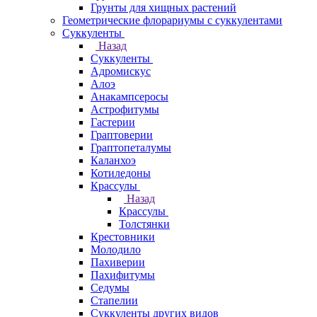
Грунты для хищных растений
Геометрические флорариумы с суккулентами
Суккуленты
Назад
Суккуленты
Адромискус
Алоэ
Анакампсеросы
Астрофитумы
Гастерии
Граптоверии
Граптопеталумы
Каланхоэ
Котиледоны
Крассулы
Назад
Крассулы
Толстянки
Крестовники
Молодило
Пахиверии
Пахифитумы
Седумы
Стапелии
Суккуленты других видов