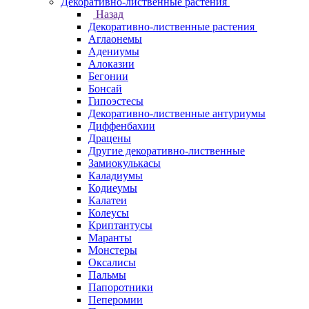
Декоративно-лиственные растения
Назад
Декоративно-лиственные растения
Аглаонемы
Адениумы
Алоказии
Бегонии
Бонсай
Гипоэстесы
Декоративно-лиственные антуриумы
Диффенбахии
Драцены
Другие декоративно-лиственные
Замиокулькасы
Каладиумы
Кодиеумы
Калатеи
Колеусы
Криптантусы
Маранты
Монстеры
Оксалисы
Пальмы
Папоротники
Пеперомии