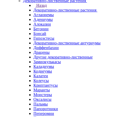
Декоративно-лиственные растения
Назад
Декоративно-лиственные растения
Аглаонемы
Адениумы
Алоказии
Бегонии
Бонсай
Гипоэстесы
Декоративно-лиственные антуриумы
Диффенбахии
Драцены
Другие декоративно-лиственные
Замиокулькасы
Каладиумы
Кодиеумы
Калатеи
Колеусы
Криптантусы
Маранты
Монстеры
Оксалисы
Пальмы
Папоротники
Пеперомии