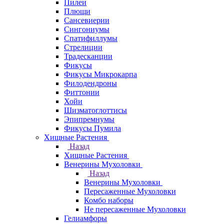
Пилеи
Плющи
Сансевиерии
Сингониумы
Спатифиллумы
Стрелиции
Традесканции
Фикусы
Фикусы Микрокарпа
Филодендроны
Фиттонии
Хойи
Шизматоглоттисы
Эпипремнумы
Фикусы Пумила
Хищные Растения
Назад
Хищные Растения
Венерины Мухоловки
Назад
Венерины Мухоловки
Пересаженные Мухоловки
Комбо наборы
Не пересаженные Мухоловки
Гелиамфоры