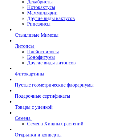
Декабристы
Нотокактусы
Маммиллярии
Другие виды кактусов
Рипсалисы
Стыдливые Мимозы
Литопсы
Плейоспилосы
Конофитумы
Другие виды литопсов
Фитокартины
Пустые геометрические флорариумы
Подарочные сертификаты
Товары с уценкой
Семена
Семена Хищных растений
Открытки и конверты