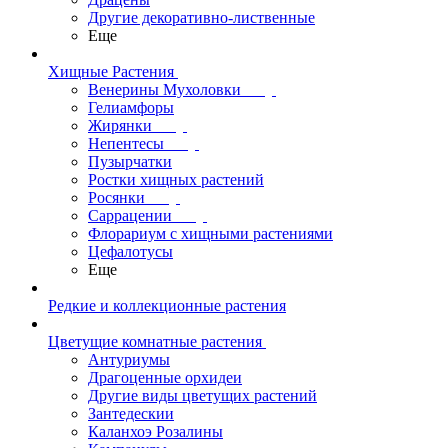
Другие декоративно-лиственные
Еще
Хищные Растения
Венерины Мухоловки
Гелиамфоры
Жирянки
Непентесы
Пузырчатки
Ростки хищных растений
Росянки
Саррацении
Флорариум с хищными растениями
Цефалотусы
Еще
Редкие и коллекционные растения
Цветущие комнатные растения
Антуриумы
Драгоценные орхидеи
Другие виды цветущих растений
Зантедескии
Каланхоэ Розалины