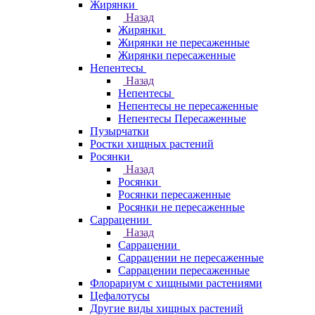
Жирянки
Назад
Жирянки
Жирянки не пересаженные
Жирянки пересаженные
Непентесы
Назад
Непентесы
Непентесы не пересаженные
Непентесы Пересаженные
Пузырчатки
Ростки хищных растений
Росянки
Назад
Росянки
Росянки пересаженные
Росянки не пересаженные
Саррацении
Назад
Саррацении
Саррацении не пересаженные
Саррацении пересаженные
Флорариум с хищными растениями
Цефалотусы
Другие виды хищных растений