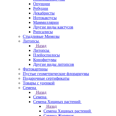
Опунции
Ребуции
Декабристы
Нотокактусы
Маммиллярии
Другие виды кактусов
Рипсалисы
Стыдливые Мимозы
Литопсы
Назад
Литопсы
Плейоспилосы
Конофитумы
Другие виды литопсов
Фитокартины
Пустые геометрические флорариумы
Подарочные сертификаты
Товары с уценкой
Семена
Назад
Семена
Семена Хищных растений
Назад
Семена Хищных растений
Семена Жирянок