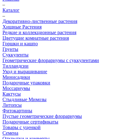
–
Каталог
–
Декоративно-лиственные растения
Хищные Растения
Редкие и коллекционные растения
Цветущие комнатные растения
Горшки и кашпо
Грунты
Суккуленты
Геометрические флорариумы с суккулентами
Тилландсии
Уход и выращивание
Минисадики
Подарочные упаковки
Моссариумы
Кактусы
Стыдливые Мимозы
Литопсы
Фитокартины
Пустые геометрические флорариумы
Подарочные сертификаты
Товары с уценкой
Семена
Открытки и конверты