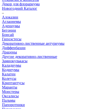
Декор для флорариума
Новогодний Каталог
–
Алоказии
Аглаонемы
Адениумы
Бегонии
Бонсай
Гипоэстесы
Декоративно-лиственные антуриумы
Диффенбахии
Драцены
Другие декоративно-лиственные
Замиокулькасы
Каладиумы
Кодиеумы
Калатеи
Колеусы
Криптантусы
Маранты
Монстеры
Оксалисы
Пальмы
Папоротники