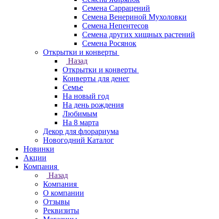
Семена Саррацений
Семена Венериной Мухоловки
Семена Непентесов
Семена других хищных растений
Семена Росянок
Открытки и конверты
Назад
Открытки и конверты
Конверты для денег
Семье
На новый год
На день рождения
Любимым
На 8 марта
Декор для флорариума
Новогодний Каталог
Новинки
Акции
Компания
Назад
Компания
О компании
Отзывы
Реквизиты