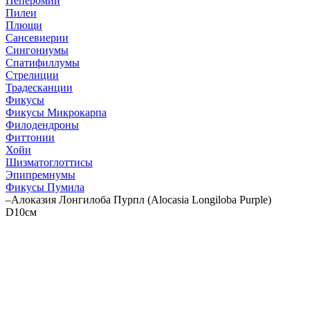
Пеперомии
Пилеи
Плющи
Сансевиерии
Сингониумы
Спатифиллумы
Стрелиции
Традесканции
Фикусы
Фикусы Микрокарпа
Филодендроны
Фиттонии
Хойи
Шизматоглоттисы
Эпипремнумы
Фикусы Пумила
–
Алоказия Лонгилоба Пурпл (Alocasia Longiloba Purple)
D10см