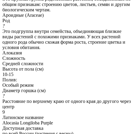
общим признакам: строению цветов, листьев, семян и другим
биологическим чертам.
Ароидные (Araceae)
Род
?
Это подгруппа внутри семейства, объединяющая близкие
виды растений с похожими признаками. У всех растений
одного рода обычно схожая форма роста, строение цветка и
условия обитания.
Алоказия
Сложность
Средней сложности
Высота от пола (см)
10-15
Полив:
Особый режим
Диаметр горшка (см)
?
Расстояние по верхнему краю от одного края до другого через
центр
9
Латинское название
Alocasia Longiloba Purple
Доступная доставка
по всей России (растения с весны)