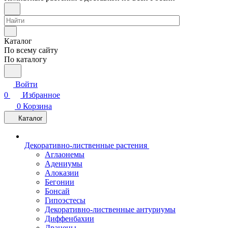
Каталог
По всему сайту
По каталогу
Войти
0
Избранное
0
Корзина
Каталог
Декоративно-лиственные растения
Аглаонемы
Адениумы
Алоказии
Бегонии
Бонсай
Гипоэстесы
Декоративно-лиственные антуриумы
Диффенбахии
Драцены