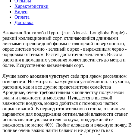
Отзывы
Характеристики
Видео
Оплата
Доставка
Алоказия Лонгилоба Пурпл (лат. Alocasia Longiloba Purple) -
редкий коллекционный сорт, отличающийся длинными
листьями стреловидной формы с глянцевой поверхностью,
окрас листьев темно - зеленый с ярко - выраженным черно -
бордовым оттенком. Растет достаточно медленно. Высота
растения в домашних условиях может достигать до метра и
более. Искусственно выведенный сорт.
Лучше всего алоказия чувствует себя при ярком рассеянном
освещении. Несмотря на кажущуюся устойчивость к сухости,
растения, как и все другие представители семейства
Ароидные, очень требовательны к количеству получаемой
влаги и влажности атмосферы. Нуждается в высокой
влажности воздуха, можно добиться с помощью частых
опрыскиваний. В период отопительного сезона, отличным
вариантом для поддержания оптимальной влажности станет
использование увлажнителя воздуха, поддерживайте
влажность не менее 40%. Любит алоказия и влажную почву. В
поливе очень важно найти баланс и не допускать как