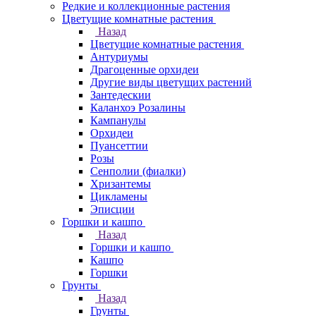
Редкие и коллекционные растения
Цветущие комнатные растения
Назад
Цветущие комнатные растения
Антуриумы
Драгоценные орхидеи
Другие виды цветущих растений
Зантедескии
Каланхоэ Розалины
Кампанулы
Орхидеи
Пуансеттии
Розы
Сенполии (фиалки)
Хризантемы
Цикламены
Эписции
Горшки и кашпо
Назад
Горшки и кашпо
Кашпо
Горшки
Грунты
Назад
Грунты