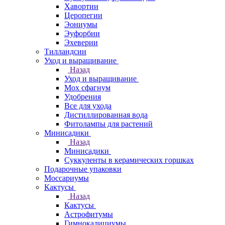
Хавортии
Церопегии
Эониумы
Эуфорбии
Эхеверии
Тилландсии
Уход и выращивание
Назад
Уход и выращивание
Мох сфагнум
Удобрения
Все для ухода
Дистиллированная вода
Фитолампы для растений
Минисадики
Назад
Минисадики
Суккуленты в керамических горшках
Подарочные упаковки
Моссариумы
Кактусы
Назад
Кактусы
Астрофитумы
Гимнокалициумы