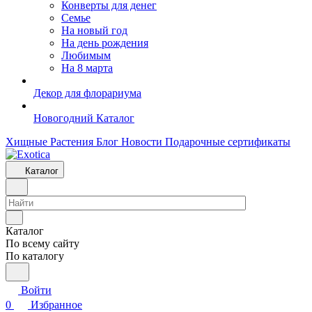
Конверты для денег
Семье
На новый год
На день рождения
Любимым
На 8 марта
Декор для флорариума
Новогодний Каталог
Хищные Растения
Блог
Новости
Подарочные сертификаты
Каталог
Каталог
По всему сайту
По каталогу
Войти
0
Избранное