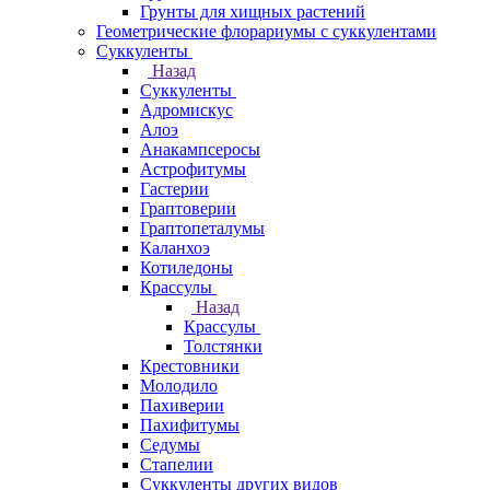
Грунты для хищных растений
Геометрические флорариумы с суккулентами
Суккуленты
Назад
Суккуленты
Адромискус
Алоэ
Анакампсеросы
Астрофитумы
Гастерии
Граптоверии
Граптопеталумы
Каланхоэ
Котиледоны
Крассулы
Назад
Крассулы
Толстянки
Крестовники
Молодило
Пахиверии
Пахифитумы
Седумы
Стапелии
Суккуленты других видов