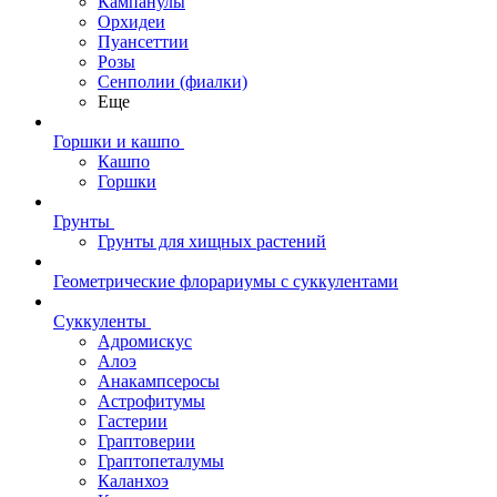
Кампанулы
Орхидеи
Пуансеттии
Розы
Сенполии (фиалки)
Еще
Горшки и кашпо
Кашпо
Горшки
Грунты
Грунты для хищных растений
Геометрические флорариумы с суккулентами
Суккуленты
Адромискус
Алоэ
Анакампсеросы
Астрофитумы
Гастерии
Граптоверии
Граптопеталумы
Каланхоэ