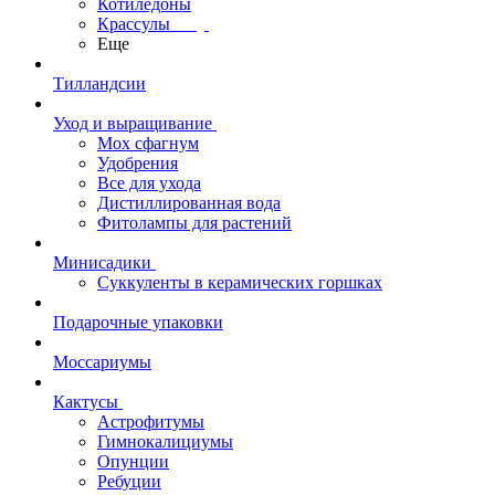
Котиледоны
Крассулы
Еще
Тилландсии
Уход и выращивание
Мох сфагнум
Удобрения
Все для ухода
Дистиллированная вода
Фитолампы для растений
Минисадики
Суккуленты в керамических горшках
Подарочные упаковки
Моссариумы
Кактусы
Астрофитумы
Гимнокалициумы
Опунции
Ребуции