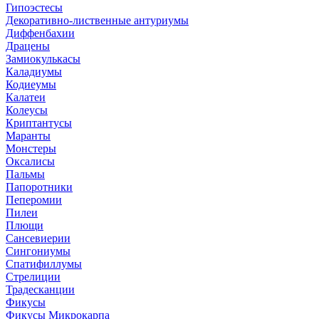
Гипоэстесы
Декоративно-лиственные антуриумы
Диффенбахии
Драцены
Замиокулькасы
Каладиумы
Кодиеумы
Калатеи
Колеусы
Криптантусы
Маранты
Монстеры
Оксалисы
Пальмы
Папоротники
Пеперомии
Пилеи
Плющи
Сансевиерии
Сингониумы
Спатифиллумы
Стрелиции
Традесканции
Фикусы
Фикусы Микрокарпа