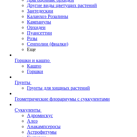
Другие виды цветущих растений
Зантедескии
Каланхоэ Розалины
Кампанулы
Орхидеи
Пуансеттии
Розы
Сенполии (фиалки)
Еще
Горшки и кашпо
Кашпо
Горшки
Грунты
Грунты для хищных растений
Геометрические флорариумы с суккулентами
Суккуленты
Адромискус
Алоэ
Анакампсеросы
Астрофитумы