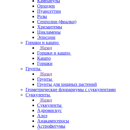
Кампанулы
Орхидеи
Пуансеттии
Розы
Сенполии (фиалки)
Хризантемы
Цикламены
Эписции
Горшки и кашпо
Назад
Горшки и кашпо
Кашпо
Горшки
Грунты
Назад
Грунты
Грунты для хищных растений
Геометрические флорариумы с суккулентами
Суккуленты
Назад
Суккуленты
Адромискус
Алоэ
Анакампсеросы
Астрофитумы