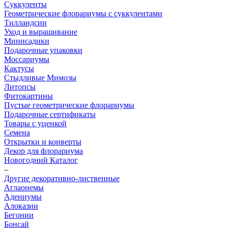
Суккуленты
Геометрические флорариумы с суккулентами
Тилландсии
Уход и выращивание
Минисадики
Подарочные упаковки
Моссариумы
Кактусы
Стыдливые Мимозы
Литопсы
Фитокартины
Пустые геометрические флорариумы
Подарочные сертификаты
Товары с уценкой
Семена
Открытки и конверты
Декор для флорариума
Новогодний Каталог
–
Другие декоративно-лиственные
Аглаонемы
Адениумы
Алоказии
Бегонии
Бонсай