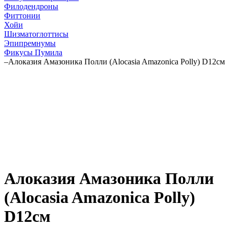
Филодендроны
Фиттонии
Хойи
Шизматоглоттисы
Эпипремнумы
Фикусы Пумила
–
Алоказия Амазоника Полли (Alocasia Amazonica Polly) D12см
Алоказия Амазоника Полли
(Alocasia Amazonica Polly)
D12см