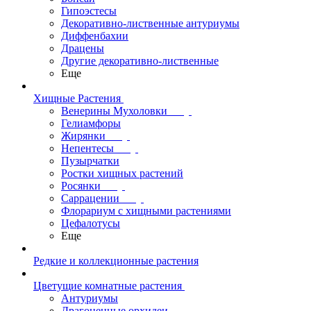
Гипоэстесы
Декоративно-лиственные антуриумы
Диффенбахии
Драцены
Другие декоративно-лиственные
Еще
Хищные Растения
Венерины Мухоловки
Гелиамфоры
Жирянки
Непентесы
Пузырчатки
Ростки хищных растений
Росянки
Саррацении
Флорариум с хищными растениями
Цефалотусы
Еще
Редкие и коллекционные растения
Цветущие комнатные растения
Антуриумы
Драгоценные орхидеи