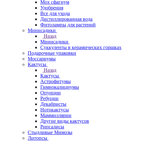
Мох сфагнум
Удобрения
Все для ухода
Дистиллированная вода
Фитолампы для растений
Минисадики
Назад
Минисадики
Суккуленты в керамических горшках
Подарочные упаковки
Моссариумы
Кактусы
Назад
Кактусы
Астрофитумы
Гимнокалициумы
Опунции
Ребуции
Декабристы
Нотокактусы
Маммиллярии
Другие виды кактусов
Рипсалисы
Стыдливые Мимозы
Литопсы