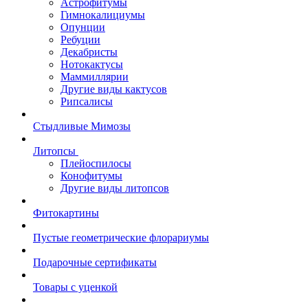
Астрофитумы
Гимнокалициумы
Опунции
Ребуции
Декабристы
Нотокактусы
Маммиллярии
Другие виды кактусов
Рипсалисы
Стыдливые Мимозы
Литопсы
Плейоспилосы
Конофитумы
Другие виды литопсов
Фитокартины
Пустые геометрические флорариумы
Подарочные сертификаты
Товары с уценкой