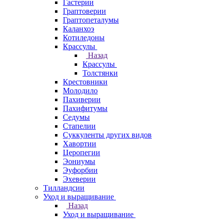
Гастерии
Граптоверии
Граптопеталумы
Каланхоэ
Котиледоны
Крассулы
Назад
Крассулы
Толстянки
Крестовники
Молодило
Пахиверии
Пахифитумы
Седумы
Стапелии
Суккуленты других видов
Хавортии
Церопегии
Эониумы
Эуфорбии
Эхеверии
Тилландсии
Уход и выращивание
Назад
Уход и выращивание