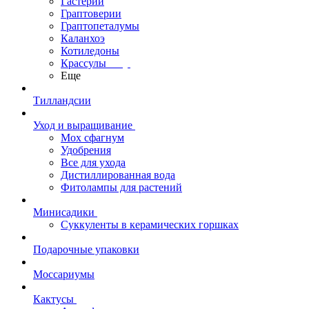
Гастерии
Граптоверии
Граптопеталумы
Каланхоэ
Котиледоны
Крассулы
Еще
Тилландсии
Уход и выращивание
Мох сфагнум
Удобрения
Все для ухода
Дистиллированная вода
Фитолампы для растений
Минисадики
Суккуленты в керамических горшках
Подарочные упаковки
Моссариумы
Кактусы