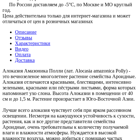
По России доставляем до -5°C, по Москве и МО круглый
год.
Цена действительна только для интернет-магазина и может
отличаться от цен в розничных магазинах
Описание
Отзывы
Характеристики
Видео
Оплата
Доставка
Алоказия Амазоника Полли (лат. Alocasia amazonica Polly) -
это вечнозеленое многолетнее растение семейства Ароидные.
Алоказия отличаются красивыми, блестящими, интенсивно
зелеными, красными или пёстрыми листьями, форма которых
напоминает ухо слона. Высота Алоказии в помещении от 40
см и до 1,5 м. Растение произрастает в Юго-Восточной Азии.
Лучше всего алоказия чувствует себя при ярком рассеянном
освещении. Несмотря на кажущуюся устойчивость к сухости,
растения, как и все другие представители семейства
Ароидные, очень требовательны к количеству получаемой
влаги и влажности атмосферы. Нуждается в высокой
влажности воздуха, можно добиться с помощью частых