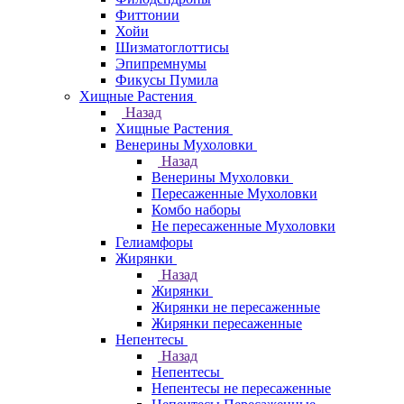
Фиттонии
Хойи
Шизматоглоттисы
Эпипремнумы
Фикусы Пумила
Хищные Растения
Назад
Хищные Растения
Венерины Мухоловки
Назад
Венерины Мухоловки
Пересаженные Мухоловки
Комбо наборы
Не пересаженные Мухоловки
Гелиамфоры
Жирянки
Назад
Жирянки
Жирянки не пересаженные
Жирянки пересаженные
Непентесы
Назад
Непентесы
Непентесы не пересаженные