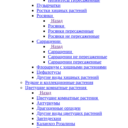
Непентесы Пересаженные
Пузырчатки
Ростки хищных растений
Росянки
Назад
Росянки
Росянки пересаженные
Росянки не пересаженные
Саррацении
Назад
Саррацении
Саррацении не пересаженные
Саррацении пересаженные
Флорариум с хищными растениями
Цефалотусы
Другие виды хищных растений
Редкие и коллекционные растения
Цветущие комнатные растения
Назад
Цветущие комнатные растения
Антуриумы
Драгоценные орхидеи
Другие виды цветущих растений
Зантедескии
Каланхоэ Розалины