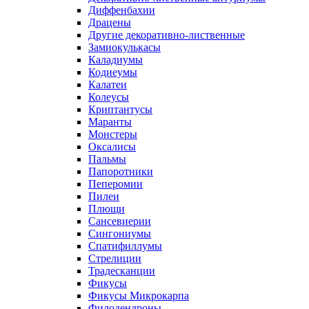
Диффенбахии
Драцены
Другие декоративно-лиственные
Замиокулькасы
Каладиумы
Кодиеумы
Калатеи
Колеусы
Криптантусы
Маранты
Монстеры
Оксалисы
Пальмы
Папоротники
Пеперомии
Пилеи
Плющи
Сансевиерии
Сингониумы
Спатифиллумы
Стрелиции
Традесканции
Фикусы
Фикусы Микрокарпа
Филодендроны