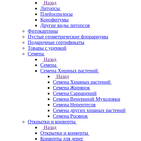
Назад
Литопсы
Плейоспилосы
Конофитумы
Другие виды литопсов
Фитокартины
Пустые геометрические флорариумы
Подарочные сертификаты
Товары с уценкой
Семена
Назад
Семена
Семена Хищных растений
Назад
Семена Хищных растений
Семена Жирянок
Семена Саррацений
Семена Венериной Мухоловки
Семена Непентесов
Семена других хищных растений
Семена Росянок
Открытки и конверты
Назад
Открытки и конверты
Конверты для денег