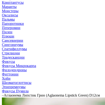
Криптантусы
Маранты
Монстеры
Оксалисы
Пальмы
Папоротники
Пеперомии
Пилеи
Плющи
Сансевиерии
Сингониумы
Спатифиллумы
Стрелиции
Традесканции
Фикусы
Фикусы Микрокарпа
Филодендроны
Фиттонии
Хойи
Шизматоглоттисы
Эпипремнумы
Фикусы Пумила
–
Аглаонема Липстик Грин (Aglaonema Lipstick Green) D12см