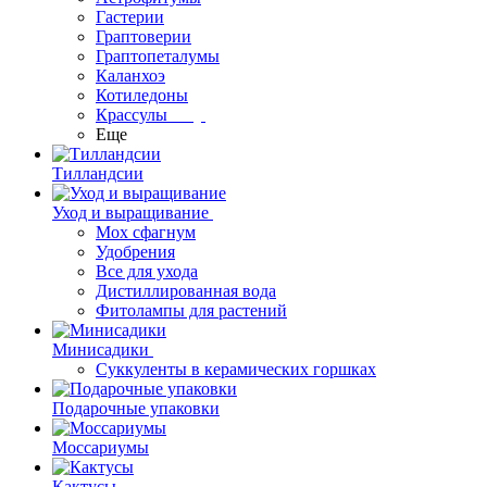
Гастерии
Граптоверии
Граптопеталумы
Каланхоэ
Котиледоны
Крассулы
Еще
Тилландсии
Уход и выращивание
Мох сфагнум
Удобрения
Все для ухода
Дистиллированная вода
Фитолампы для растений
Минисадики
Суккуленты в керамических горшках
Подарочные упаковки
Моссариумы
Кактусы