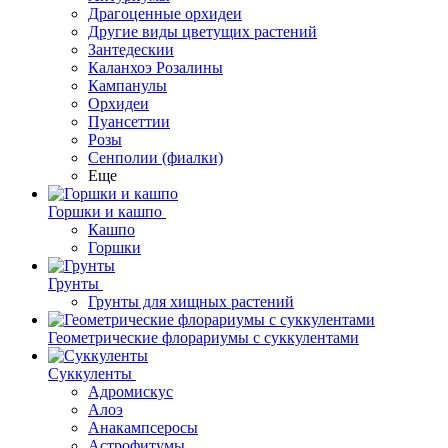
Драгоценные орхидеи
Другие виды цветущих растений
Зантедескии
Каланхоэ Розалины
Кампанулы
Орхидеи
Пуансеттии
Розы
Сенполии (фиалки)
Еще
Горшки и кашпо
Кашпо
Горшки
Грунты
Грунты для хищных растений
Геометрические флорариумы с суккулентами
Суккуленты
Адромискус
Алоэ
Анакампсеросы
Астрофитумы