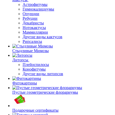
Астрофитумы
Гимнокалициумы
Опунции
Ребуции
Декабристы
Нотокактусы
Маммиллярии
Другие виды кактусов
Рипсалисы
Стыдливые Мимозы
Литопсы
Плейоспилосы
Конофитумы
Другие виды литопсов
Фитокартины
Пустые геометрические флорариумы
Подарочные сертификаты