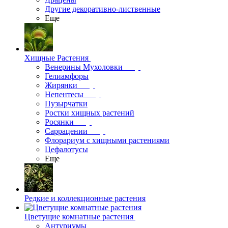
Другие декоративно-лиственные
Еще
Хищные Растения
Венерины Мухоловки
Гелиамфоры
Жирянки
Непентесы
Пузырчатки
Ростки хищных растений
Росянки
Саррацении
Флорариум с хищными растениями
Цефалотусы
Еще
Редкие и коллекционные растения
Цветущие комнатные растения
Антуриумы