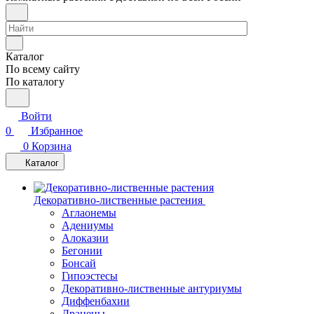
Каталог
По всему сайту
По каталогу
Войти
0
Избранное
0
Корзина
Каталог
Декоративно-лиственные растения
Аглаонемы
Адениумы
Алоказии
Бегонии
Бонсай
Гипоэстесы
Декоративно-лиственные антуриумы
Диффенбахии
Драцены