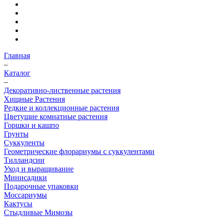
Главная
–
Каталог
–
Декоративно-лиственные растения
Хищные Растения
Редкие и коллекционные растения
Цветущие комнатные растения
Горшки и кашпо
Грунты
Суккуленты
Геометрические флорариумы с суккулентами
Тилландсии
Уход и выращивание
Минисадики
Подарочные упаковки
Моссариумы
Кактусы
Стыдливые Мимозы