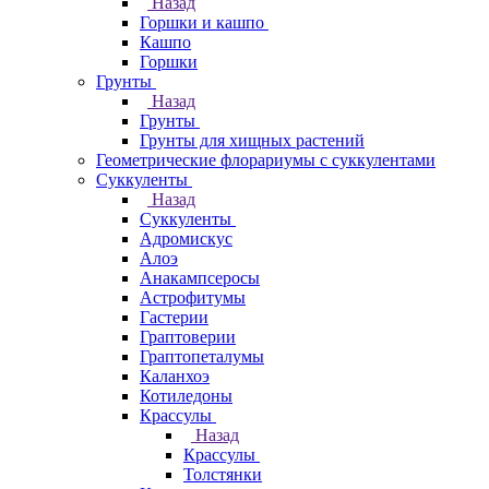
Назад
Горшки и кашпо
Кашпо
Горшки
Грунты
Назад
Грунты
Грунты для хищных растений
Геометрические флорариумы с суккулентами
Суккуленты
Назад
Суккуленты
Адромискус
Алоэ
Анакампсеросы
Астрофитумы
Гастерии
Граптоверии
Граптопеталумы
Каланхоэ
Котиледоны
Крассулы
Назад
Крассулы
Толстянки