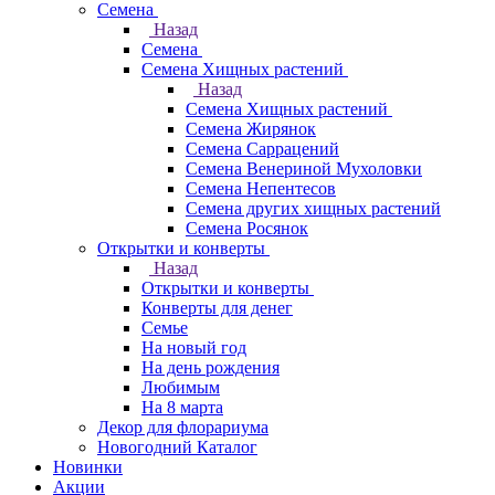
Семена
Назад
Семена
Семена Хищных растений
Назад
Семена Хищных растений
Семена Жирянок
Семена Саррацений
Семена Венериной Мухоловки
Семена Непентесов
Семена других хищных растений
Семена Росянок
Открытки и конверты
Назад
Открытки и конверты
Конверты для денег
Семье
На новый год
На день рождения
Любимым
На 8 марта
Декор для флорариума
Новогодний Каталог
Новинки
Акции