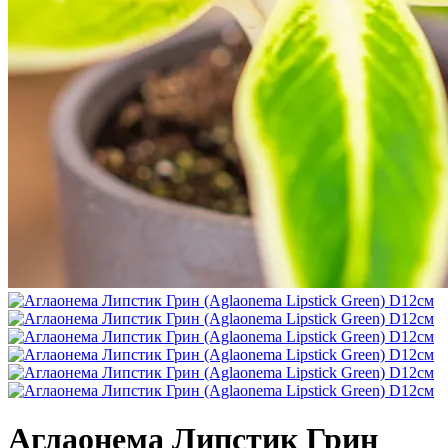
Аглаонема Липстик Грин