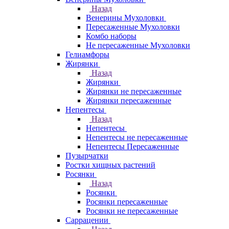
Назад
Венерины Мухоловки
Пересаженные Мухоловки
Комбо наборы
Не пересаженные Мухоловки
Гелиамфоры
Жирянки
Назад
Жирянки
Жирянки не пересаженные
Жирянки пересаженные
Непентесы
Назад
Непентесы
Непентесы не пересаженные
Непентесы Пересаженные
Пузырчатки
Ростки хищных растений
Росянки
Назад
Росянки
Росянки пересаженные
Росянки не пересаженные
Саррацении