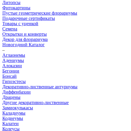
Литопсы
Фитокартины
Пустые геометрические флорариумы
Подарочные сертификаты
Товары с уценкой
Семена
Открытки и конверты
Декор для флорариума
Новогодний Каталог
–
Аглаонемы
Адениумы
Алоказии
Бегонии
Бонсай
Гипоэстесы
Декоративно-лиственные антуриумы
Диффенбахии
Драцены
Другие декоративно-лиственные
Замиокулькасы
Каладиумы
Кодиеумы
Калатеи
Колеусы