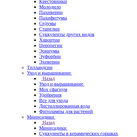
Крестовники
Молодило
Пахиверии
Пахифитумы
Седумы
Стапелии
Суккуленты других видов
Хавортии
Церопегии
Эониумы
Эуфорбии
Эхеверии
Тилландсии
Уход и выращивание
Назад
Уход и выращивание
Мох сфагнум
Удобрения
Все для ухода
Дистиллированная вода
Фитолампы для растений
Минисадики
Назад
Минисадики
Суккуленты в керамических горшках