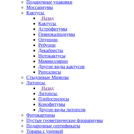
Подарочные упаковки
Моссариумы
Кактусы
Назад
Кактусы
Астрофитумы
Гимнокалициумы
Опунции
Ребуции
Декабристы
Нотокактусы
Маммиллярии
Другие виды кактусов
Рипсалисы
Стыдливые Мимозы
Литопсы
Назад
Литопсы
Плейоспилосы
Конофитумы
Другие виды литопсов
Фитокартины
Пустые геометрические флорариумы
Подарочные сертификаты
Товары с уценкой