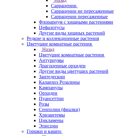
Назад
Саррацении
Саррацении не пересаженные
Саррацении пересаженные
Флорариум с хищными растениями
Цефалотусы
Другие виды хищных растений
Редкие и коллекционные растения
Цветущие комнатные растения
Назад
Цветущие комнатные растения
Антуриумы
Драгоценные орхидеи
Другие виды цветущих растений
Зантедескии
Каланхоэ Розалины
Кампанулы
Орхидеи
Пуансеттии
Розы
Сенполии (фиалки)
Хризантемы
Цикламены
Эписции
Горшки и кашпо