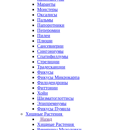
Маранты
Монстеры
Оксалисы
Пальмы
Папоротники
Пеперомии
Пилеи
Плющи
Сансевиерии
Сингониумы
Спатифиллумы
Стрелиции
Традесканции
Фикусы
Фикусы Микрокарпа
Филодендроны
Фиттонии
Хойи
Шизматоглоттисы
Эпипремнумы
Фикусы Пумила
Хищные Растения
Назад
Хищные Растения
Венерины Мухоловки