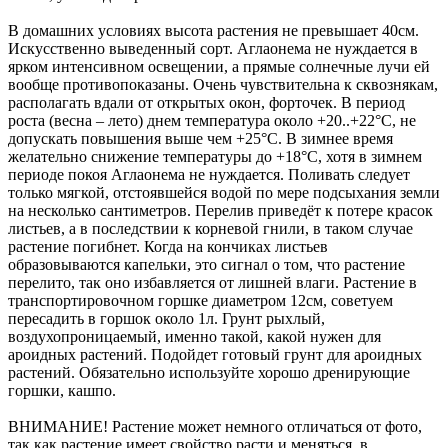
В домашних условиях высота растения не превышает 40см.
Искусственно выведенный сорт. Аглаонема не нуждается в
ярком интенсивном освещении, а прямые солнечные лучи ей
вообще противопоказаны. Очень чувствительна к сквознякам,
располагать вдали от открытых окон, форточек. В период
роста (весна – лето) днем температура около +20..+22°С, не
допускать повышения выше чем +25°C. В зимнее время
желательно снижение температуры до +18°C, хотя в зимнем
периоде покоя Аглаонема не нуждается. Поливать следует
только мягкой, отстоявшейся водой по мере подсыхания земли
на несколько сантиметров. Перелив приведёт к потере красок
листьев, а в последствии к корневой гнили, в таком случае
растение погибнет. Когда на кончиках листьев
образовываются капельки, это сигнал о том, что растение
перелито, так оно избавляется от лишней влаги. Растение в
транспортировочном горшке диаметром 12см, советуем
пересадить в горшок около 1л. Грунт рыхлый,
воздухопроницаемый, именно такой, какой нужен для
ароидных растений. Подойдет готовый грунт для ароидных
растений. Обязательно используйте хорошо дренирующие
горшки, кашпо.
ВНИМАНИЕ! Растение может немного отличаться от фото,
так как растение имеет свойство расти и меняться, в