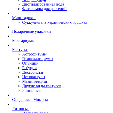
Дистиллированная вода
Фитолампы для растений
Минисадики
Суккуленты в керамических горшках
Подарочные упаковки
Моссариумы
Кактусы
Астрофитумы
Гимнокалициумы
Опунции
Ребуции
Декабристы
Нотокактусы
Маммиллярии
Другие виды кактусов
Рипсалисы
Стыдливые Мимозы
Литопсы