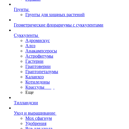
Грунты
Грунты для хищных растений
Геометрические флорариумы с суккулентами
Суккуленты
Адромискус
Алоэ
Анакампсеросы
Астрофитумы
Гастерии
Граптоверии
Граптопеталумы
Каланхоэ
Котиледоны
Крассулы
Еще
Тилландсии
Уход и выращивание
Мох сфагнум
Удобрения
Все для ухода