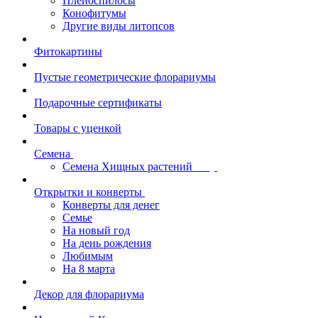
Плейоспилосы
Конофитумы
Другие виды литопсов
Фитокартины
Пустые геометрические флорариумы
Подарочные сертификаты
Товары с уценкой
Семена
Семена Хищных растений
Открытки и конверты
Конверты для денег
Семье
На новый год
На день рождения
Любимым
На 8 марта
Декор для флорариума