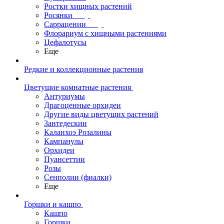
Ростки хищных растений
Росянки
Саррацении
Флорариум с хищными растениями
Цефалотусы
Еще
Редкие и коллекционные растения
Цветущие комнатные растения
Антуриумы
Драгоценные орхидеи
Другие виды цветущих растений
Зантедескии
Каланхоэ Розалины
Кампанулы
Орхидеи
Пуансеттии
Розы
Сенполии (фиалки)
Еще
Горшки и кашпо
Кашпо
Горшки