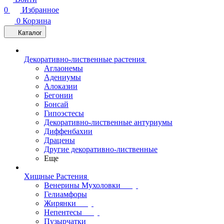
0
Избранное
0
Корзина
Каталог
Декоративно-лиственные растения
Аглаонемы
Адениумы
Алоказии
Бегонии
Бонсай
Гипоэстесы
Декоративно-лиственные антуриумы
Диффенбахии
Драцены
Другие декоративно-лиственные
Еще
Хищные Растения
Венерины Мухоловки
Гелиамфоры
Жирянки
Непентесы
Пузырчатки