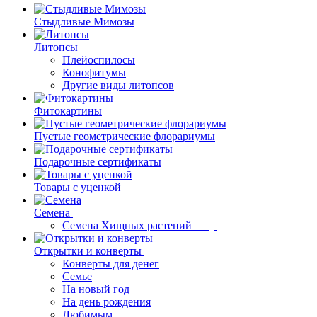
Стыдливые Мимозы
Литопсы
Плейоспилосы
Конофитумы
Другие виды литопсов
Фитокартины
Пустые геометрические флорариумы
Подарочные сертификаты
Товары с уценкой
Семена
Семена Хищных растений
Открытки и конверты
Конверты для денег
Семье
На новый год
На день рождения
Любимым