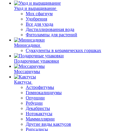
Уход и выращивание
Мох сфагнум
Удобрения
Все для ухода
Дистиллированная вода
Фитолампы для растений
Минисадики
Суккуленты в керамических горшках
Подарочные упаковки
Моссариумы
Кактусы
Астрофитумы
Гимнокалициумы
Опунции
Ребуции
Декабристы
Нотокактусы
Маммиллярии
Другие виды кактусов
Рипсалисы