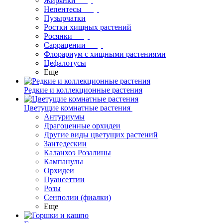
Жирянки
Непентесы
Пузырчатки
Ростки хищных растений
Росянки
Саррацении
Флорариум с хищными растениями
Цефалотусы
Еще
Редкие и коллекционные растения
Цветущие комнатные растения
Антуриумы
Драгоценные орхидеи
Другие виды цветущих растений
Зантедескии
Каланхоэ Розалины
Кампанулы
Орхидеи
Пуансеттии
Розы
Сенполии (фиалки)
Еще