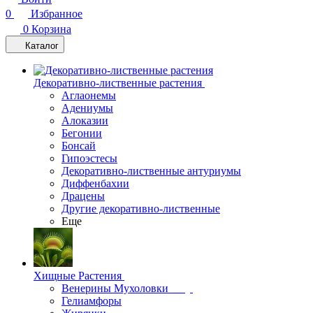
0
Избранное
0
Корзина
Каталог
Декоративно-лиственные растения
Аглаонемы
Адениумы
Алоказии
Бегонии
Бонсай
Гипоэстесы
Декоративно-лиственные антуриумы
Диффенбахии
Драцены
Другие декоративно-лиственные
Еще
Хищные Растения
Венерины Мухоловки
Гелиамфоры