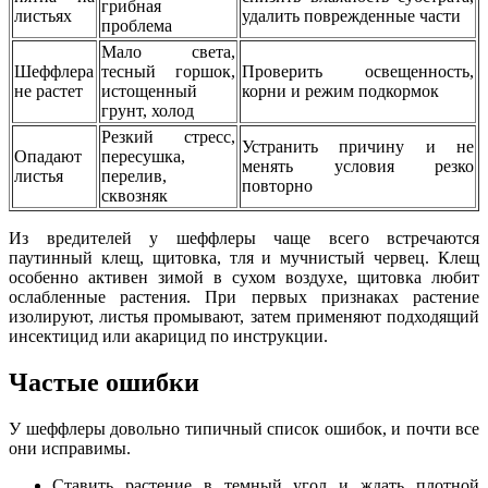
грибная
листьях
удалить поврежденные части
проблема
Мало света,
Шеффлера
тесный горшок,
Проверить освещенность,
не растет
истощенный
корни и режим подкормок
грунт, холод
Резкий стресс,
Устранить причину и не
Опадают
пересушка,
менять условия резко
листья
перелив,
повторно
сквозняк
Из вредителей у шеффлеры чаще всего встречаются
паутинный клещ, щитовка, тля и мучнистый червец. Клещ
особенно активен зимой в сухом воздухе, щитовка любит
ослабленные растения. При первых признаках растение
изолируют, листья промывают, затем применяют подходящий
инсектицид или акарицид по инструкции.
Частые ошибки
У шеффлеры довольно типичный список ошибок, и почти все
они исправимы.
Ставить растение в темный угол и ждать плотной