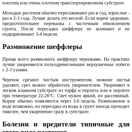
плесени или очень плотном транспортировочном субстрате.
Молодые растения обычно пересаживают раз в год, взрослые -
раз в 2-3 года. Лучше делать это весной. Если корни здоровые,
предпочтительнее перевалка с частичным обновлением
грунта. После пересадки шеффлеру не заливают и не
подкармливают 3-4 недели.
Размножение шеффлеры
Проще всего размножить шеффлеру черенками. На практике
лучше укореняются полуодревесневшие верхушечные побеги
с 2-3 узлами.
Черенок срезают чистым инструментом, нижние листья
удаляют, срез можно обработать укоренителем. Укореняют в
легком влажном субстрате из торфа и перлита или в перлите
при температуре 22-26°C. Свет нужен яркий, но рассеянный.
Корни обычно появляются через 3-6 недель. Размножение в
воде возможно, но пересадка из воды в грунт иногда проходит
тяжелее, чем укоренение сразу в субстрате.
Болезни и вредители типичные для
этого вида растения