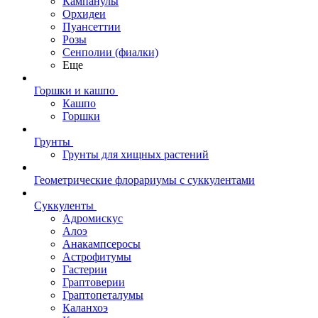
Кампанулы
Орхидеи
Пуансеттии
Розы
Сенполии (фиалки)
Еще
Горшки и кашпо
Кашпо
Горшки
Грунты
Грунты для хищных растений
Геометрические флорариумы с суккулентами
Суккуленты
Адромискус
Алоэ
Анакампсеросы
Астрофитумы
Гастерии
Граптоверии
Граптопеталумы
Каланхоэ