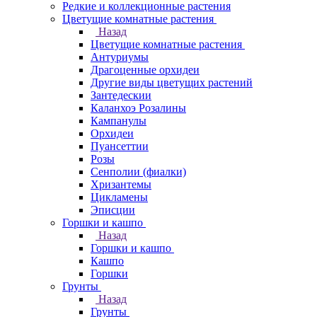
Редкие и коллекционные растения
Цветущие комнатные растения
Назад
Цветущие комнатные растения
Антуриумы
Драгоценные орхидеи
Другие виды цветущих растений
Зантедескии
Каланхоэ Розалины
Кампанулы
Орхидеи
Пуансеттии
Розы
Сенполии (фиалки)
Хризантемы
Цикламены
Эписции
Горшки и кашпо
Назад
Горшки и кашпо
Кашпо
Горшки
Грунты
Назад
Грунты