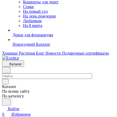
Конверты для денег
Семье
На новый год
На день рождения
Любимым
На 8 марта
Декор для флорариума
Новогодний Каталог
Хищные Растения
Блог
Новости
Подарочные сертификаты
Каталог
Каталог
По всему сайту
По каталогу
Войти
0
Избранное