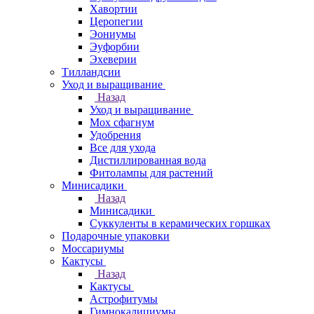
Хавортии
Церопегии
Эониумы
Эуфорбии
Эхеверии
Тилландсии
Уход и выращивание
Назад
Уход и выращивание
Мох сфагнум
Удобрения
Все для ухода
Дистиллированная вода
Фитолампы для растений
Минисадики
Назад
Минисадики
Суккуленты в керамических горшках
Подарочные упаковки
Моссариумы
Кактусы
Назад
Кактусы
Астрофитумы
Гимнокалициумы