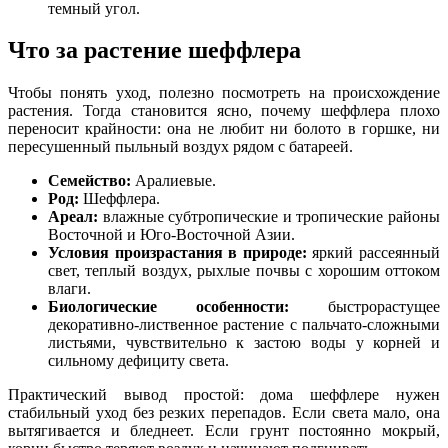
темный угол.
Что за растение шеффлера
Чтобы понять уход, полезно посмотреть на происхождение
растения. Тогда становится ясно, почему шеффлера плохо
переносит крайности: она не любит ни болото в горшке, ни
пересушенный пыльный воздух рядом с батареей.
Семейство:
Аралиевые.
Род:
Шеффлера.
Ареал:
влажные субтропические и тропические районы
Восточной и Юго-Восточной Азии.
Условия произрастания в природе:
яркий рассеянный
свет, теплый воздух, рыхлые почвы с хорошим оттоком
влаги.
Биологические особенности:
быстрорастущее
декоративно-лиственное растение с пальчато-сложными
листьями, чувствительно к застою воды у корней и
сильному дефициту света.
Практический вывод простой: дома шеффлере нужен
стабильный уход без резких перепадов. Если света мало, она
вытягивается и бледнеет. Если грунт постоянно мокрый,