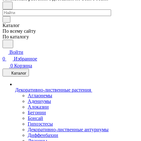
Каталог
По всему сайту
По каталогу
Войти
0
Избранное
0
Корзина
Каталог
Декоративно-лиственные растения
Аглаонемы
Адениумы
Алоказии
Бегонии
Бонсай
Гипоэстесы
Декоративно-лиственные антуриумы
Диффенбахии
Драцены