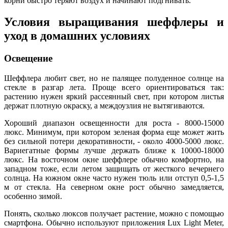
корни быстро теряют воздух и начинают подгнивать.
Условия выращивания шеффлеры и
уход в домашних условиях
Освещение
Шеффлера любит свет, но не палящее полуденное солнце на
стекле в разгар лета. Проще всего ориентироваться так:
растению нужен яркий рассеянный свет, при котором листья
держат плотную окраску, а междоузлия не вытягиваются.
Хороший диапазон освещенности для роста - 8000-15000
люкс. Минимум, при котором зеленая форма еще может жить
без сильной потери декоративности, - около 4000-5000 люкс.
Вариегатные формы лучше держать ближе к 10000-18000
люкс. На восточном окне шеффлере обычно комфортно, на
западном тоже, если летом защищать от жесткого вечернего
солнца. На южном окне часто нужен тюль или отступ 0,5-1,5
м от стекла. На северном окне рост обычно замедляется,
особенно зимой.
Понять, сколько люксов получает растение, можно с помощью
смартфона. Обычно используют приложения Lux Light Meter,