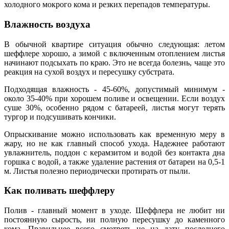
холодного мокрого кома и резких перепадов температуры.
Влажность воздуха
В обычной квартире ситуация обычно следующая: летом
шеффлере хорошо, а зимой с включенным отоплением листья
начинают подсыхать по краю. Это не всегда болезнь, чаще это
реакция на сухой воздух и пересушку субстрата.
Подходящая влажность - 45-60%, допустимый минимум -
около 35-40% при хорошем поливе и освещении. Если воздух
суше 30%, особенно рядом с батареей, листья могут терять
тургор и подсушивать кончики.
Опрыскивание можно использовать как временную меру в
жару, но не как главный способ ухода. Надежнее работают
увлажнитель, поддон с керамзитом и водой без контакта дна
горшка с водой, а также удаление растения от батареи на 0,5-1
м. Листья полезно периодически протирать от пыли.
Как поливать шеффлеру
Полив - главный момент в уходе. Шеффлера не любит ни
постоянную сырость, ни полную пересушку до каменного
кома. Правильнее всего смотреть не на дату последнего