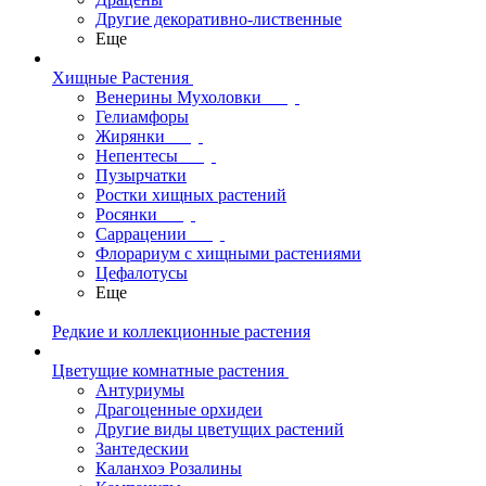
Другие декоративно-лиственные
Еще
Хищные Растения
Венерины Мухоловки
Гелиамфоры
Жирянки
Непентесы
Пузырчатки
Ростки хищных растений
Росянки
Саррацении
Флорариум с хищными растениями
Цефалотусы
Еще
Редкие и коллекционные растения
Цветущие комнатные растения
Антуриумы
Драгоценные орхидеи
Другие виды цветущих растений
Зантедескии
Каланхоэ Розалины