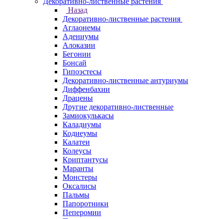
Декоративно-лиственные растения
Назад
Декоративно-лиственные растения
Аглаонемы
Адениумы
Алоказии
Бегонии
Бонсай
Гипоэстесы
Декоративно-лиственные антуриумы
Диффенбахии
Драцены
Другие декоративно-лиственные
Замиокулькасы
Каладиумы
Кодиеумы
Калатеи
Колеусы
Криптантусы
Маранты
Монстеры
Оксалисы
Пальмы
Папоротники
Пеперомии