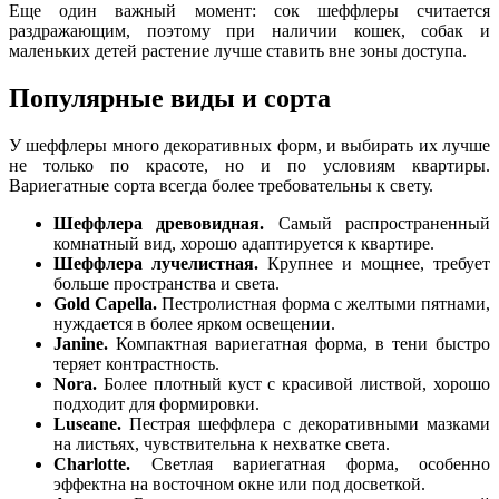
Еще один важный момент: сок шеффлеры считается
раздражающим, поэтому при наличии кошек, собак и
маленьких детей растение лучше ставить вне зоны доступа.
Популярные виды и сорта
У шеффлеры много декоративных форм, и выбирать их лучше
не только по красоте, но и по условиям квартиры.
Вариегатные сорта всегда более требовательны к свету.
Шеффлера древовидная.
Самый распространенный
комнатный вид, хорошо адаптируется к квартире.
Шеффлера лучелистная.
Крупнее и мощнее, требует
больше пространства и света.
Gold Capella.
Пестролистная форма с желтыми пятнами,
нуждается в более ярком освещении.
Janine.
Компактная вариегатная форма, в тени быстро
теряет контрастность.
Nora.
Более плотный куст с красивой листвой, хорошо
подходит для формировки.
Luseane.
Пестрая шеффлера с декоративными мазками
на листьях, чувствительна к нехватке света.
Charlotte.
Светлая вариегатная форма, особенно
эффектна на восточном окне или под досветкой.