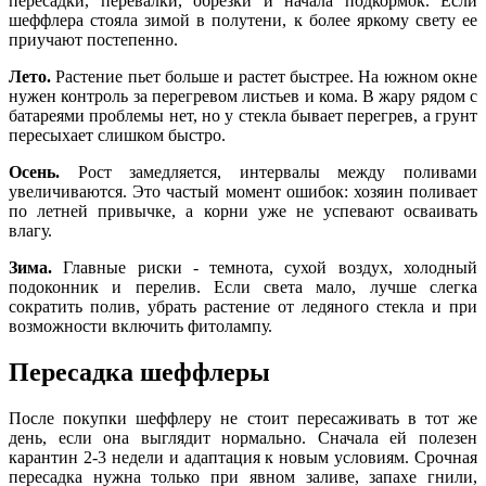
пересадки, перевалки, обрезки и начала подкормок. Если
шеффлера стояла зимой в полутени, к более яркому свету ее
приучают постепенно.
Лето.
Растение пьет больше и растет быстрее. На южном окне
нужен контроль за перегревом листьев и кома. В жару рядом с
батареями проблемы нет, но у стекла бывает перегрев, а грунт
пересыхает слишком быстро.
Осень.
Рост замедляется, интервалы между поливами
увеличиваются. Это частый момент ошибок: хозяин поливает
по летней привычке, а корни уже не успевают осваивать
влагу.
Зима.
Главные риски - темнота, сухой воздух, холодный
подоконник и перелив. Если света мало, лучше слегка
сократить полив, убрать растение от ледяного стекла и при
возможности включить фитолампу.
Пересадка шеффлеры
После покупки шеффлеру не стоит пересаживать в тот же
день, если она выглядит нормально. Сначала ей полезен
карантин 2-3 недели и адаптация к новым условиям. Срочная
пересадка нужна только при явном заливе, запахе гнили,