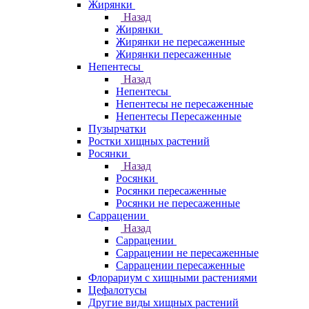
Жирянки
Назад
Жирянки
Жирянки не пересаженные
Жирянки пересаженные
Непентесы
Назад
Непентесы
Непентесы не пересаженные
Непентесы Пересаженные
Пузырчатки
Ростки хищных растений
Росянки
Назад
Росянки
Росянки пересаженные
Росянки не пересаженные
Саррацении
Назад
Саррацении
Саррацении не пересаженные
Саррацении пересаженные
Флорариум с хищными растениями
Цефалотусы
Другие виды хищных растений