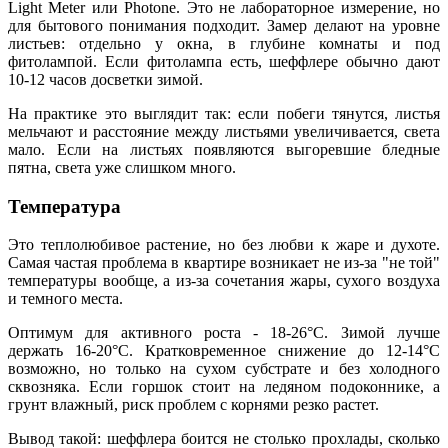
Light Meter или Photone. Это не лабораторное измерение, но
для бытового понимания подходит. Замер делают на уровне
листьев: отдельно у окна, в глубине комнаты и под
фитолампой. Если фитолампа есть, шеффлере обычно дают
10-12 часов досветки зимой.
На практике это выглядит так: если побеги тянутся, листья
мельчают и расстояние между листьями увеличивается, света
мало. Если на листьях появляются выгоревшие бледные
пятна, света уже слишком много.
Температура
Это теплолюбивое растение, но без любви к жаре и духоте.
Самая частая проблема в квартире возникает не из-за "не той"
температуры вообще, а из-за сочетания жары, сухого воздуха
и темного места.
Оптимум для активного роста - 18-26°C. Зимой лучше
держать 16-20°C. Кратковременное снижение до 12-14°C
возможно, но только на сухом субстрате и без холодного
сквозняка. Если горшок стоит на ледяном подоконнике, а
грунт влажный, риск проблем с корнями резко растет.
Вывод такой: шеффлера боится не столько прохлады, сколько