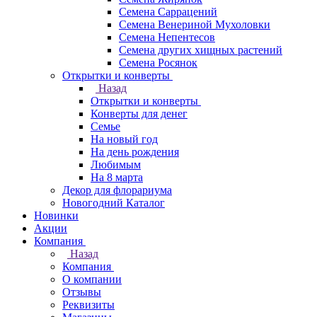
Семена Саррацений
Семена Венериной Мухоловки
Семена Непентесов
Семена других хищных растений
Семена Росянок
Открытки и конверты
Назад
Открытки и конверты
Конверты для денег
Семье
На новый год
На день рождения
Любимым
На 8 марта
Декор для флорариума
Новогодний Каталог
Новинки
Акции
Компания
Назад
Компания
О компании
Отзывы
Реквизиты