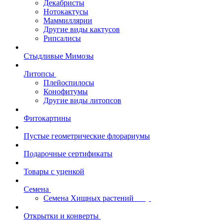
Декабристы
Нотокактусы
Маммиллярии
Другие виды кактусов
Рипсалисы
Стыдливые Мимозы
Литопсы
Плейоспилосы
Конофитумы
Другие виды литопсов
Фитокартины
Пустые геометрические флорариумы
Подарочные сертификаты
Товары с уценкой
Семена
Семена Хищных растений
Открытки и конверты