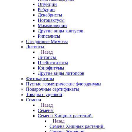
Опунции
Ребуции
Декабристы
Нотокактусы
Маммиллярии
Другие виды кактусов
Рипсалисы
Стыдливые Мимозы
Литопсы
Назад
Литопсы
Плейоспилосы
Конофитумы
Другие виды литопсов
Фитокартины
Пустые геометрические флорариумы
Подарочные сертификаты
Товары с уценкой
Семена
Назад
Семена
Семена Хищных растений
Назад
Семена Хищных растений
Семена Жирянок