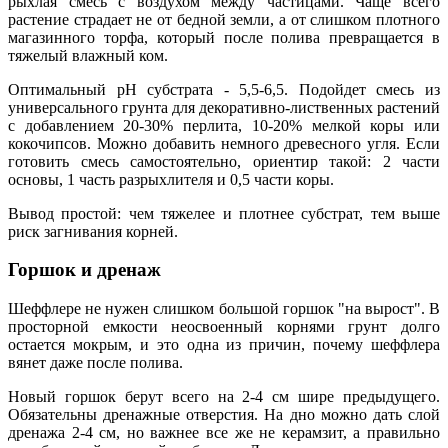
рыхлая смесь с воздухом между частицами. Чаще всего
растение страдает не от бедной земли, а от слишком плотного
магазинного торфа, который после полива превращается в
тяжелый влажный ком.
Оптимальный pH субстрата - 5,5-6,5. Подойдет смесь из
универсального грунта для декоративно-лиственных растений
с добавлением 20-30% перлита, 10-20% мелкой коры или
кокочипсов. Можно добавить немного древесного угля. Если
готовить смесь самостоятельно, ориентир такой: 2 части
основы, 1 часть разрыхлителя и 0,5 части коры.
Вывод простой: чем тяжелее и плотнее субстрат, тем выше
риск загнивания корней.
Горшок и дренаж
Шеффлере не нужен слишком большой горшок "на вырост". В
просторной емкости неосвоенный корнями грунт долго
остается мокрым, и это одна из причин, почему шеффлера
вянет даже после полива.
Новый горшок берут всего на 2-4 см шире предыдущего.
Обязательны дренажные отверстия. На дно можно дать слой
дренажа 2-4 см, но важнее все же не керамзит, а правильно