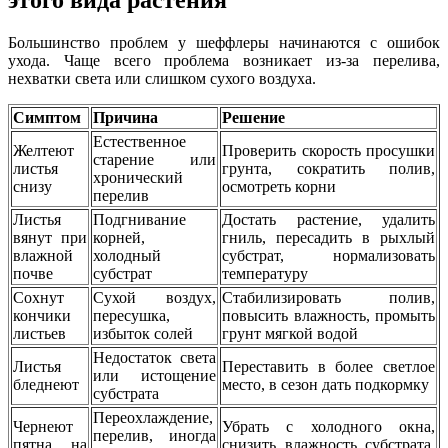
Большинство проблем у шеффлеры начинаются с ошибок
ухода. Чаще всего проблема возникает из-за перелива,
нехватки света или слишком сухого воздуха.
Симптом
Причина
Решение
Естественное
Желтеют
Проверить скорость просушки
старение или
листья
грунта, сократить полив,
хронический
снизу
осмотреть корни
перелив
Листья
Подгнивание
Достать растение, удалить
вянут при
корней,
гниль, пересадить в рыхлый
влажной
холодный
субстрат, нормализовать
почве
субстрат
температуру
Сохнут
Сухой воздух,
Стабилизировать полив,
кончики
пересушка,
повысить влажность, промыть
листьев
избыток солей
грунт мягкой водой
Недостаток света
Листья
Переставить в более светлое
или истощение
бледнеют
место, в сезон дать подкормку
субстрата
Переохлаждение,
Чернеют
Убрать с холодного окна,
перелив, иногда
пятна на
снизить влажность субстрата,