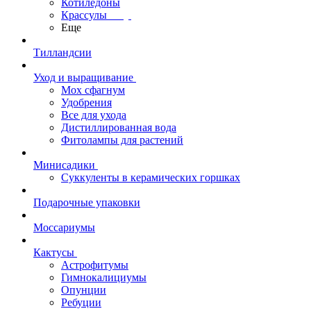
Котиледоны
Крассулы
Еще
Тилландсии
Уход и выращивание
Мох сфагнум
Удобрения
Все для ухода
Дистиллированная вода
Фитолампы для растений
Минисадики
Суккуленты в керамических горшках
Подарочные упаковки
Моссариумы
Кактусы
Астрофитумы
Гимнокалициумы
Опунции
Ребуции