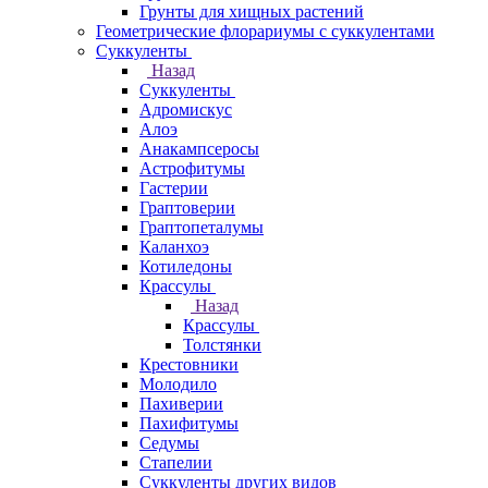
Грунты для хищных растений
Геометрические флорариумы с суккулентами
Суккуленты
Назад
Суккуленты
Адромискус
Алоэ
Анакампсеросы
Астрофитумы
Гастерии
Граптоверии
Граптопеталумы
Каланхоэ
Котиледоны
Крассулы
Назад
Крассулы
Толстянки
Крестовники
Молодило
Пахиверии
Пахифитумы
Седумы
Стапелии
Суккуленты других видов