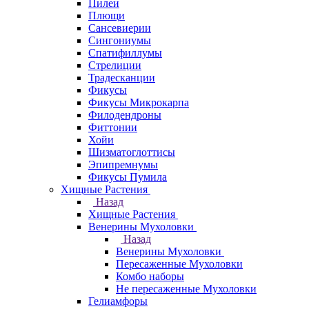
Пилеи
Плющи
Сансевиерии
Сингониумы
Спатифиллумы
Стрелиции
Традесканции
Фикусы
Фикусы Микрокарпа
Филодендроны
Фиттонии
Хойи
Шизматоглоттисы
Эпипремнумы
Фикусы Пумила
Хищные Растения
Назад
Хищные Растения
Венерины Мухоловки
Назад
Венерины Мухоловки
Пересаженные Мухоловки
Комбо наборы
Не пересаженные Мухоловки
Гелиамфоры