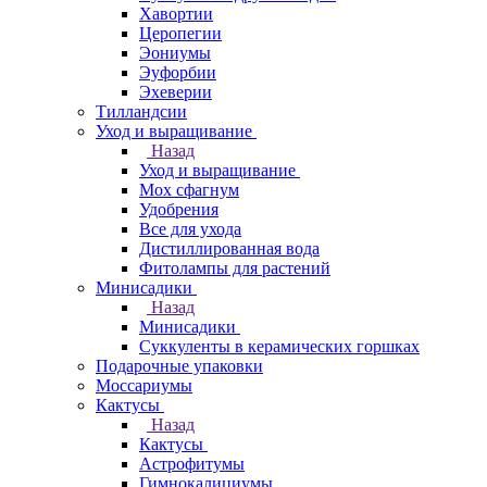
Хавортии
Церопегии
Эониумы
Эуфорбии
Эхеверии
Тилландсии
Уход и выращивание
Назад
Уход и выращивание
Мох сфагнум
Удобрения
Все для ухода
Дистиллированная вода
Фитолампы для растений
Минисадики
Назад
Минисадики
Суккуленты в керамических горшках
Подарочные упаковки
Моссариумы
Кактусы
Назад
Кактусы
Астрофитумы
Гимнокалициумы