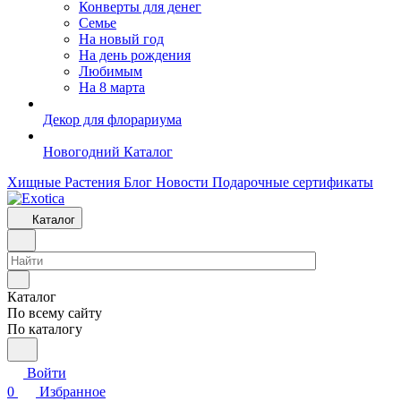
Конверты для денег
Семье
На новый год
На день рождения
Любимым
На 8 марта
Декор для флорариума
Новогодний Каталог
Хищные Растения
Блог
Новости
Подарочные сертификаты
Каталог
Каталог
По всему сайту
По каталогу
Войти
0
Избранное