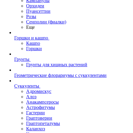
Кампанулы
Орхидеи
Пуансеттии
Розы
Сенполии (фиалки)
Еще
Горшки и кашпо
Кашпо
Горшки
Грунты
Грунты для хищных растений
Геометрические флорариумы с суккулентами
Суккуленты
Адромискус
Алоэ
Анакампсеросы
Астрофитумы
Гастерии
Граптоверии
Граптопеталумы
Каланхоэ