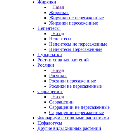
Жирянки
Назад
Жирянки
Жирянки не пересаженные
Жирянки пересаженные
Непентесы
Назад
Непентесы
Непентесы не пересаженные
Непентесы Пересаженные
Пузырчатки
Ростки хищных растений
Росянки
Назад
Росянки
Росянки пересаженные
Росянки не пересаженные
Саррацении
Назад
Саррацении
Саррацении не пересаженные
Саррацении пересаженные
Флорариум с хищными растениями
Цефалотусы
Другие виды хищных растений