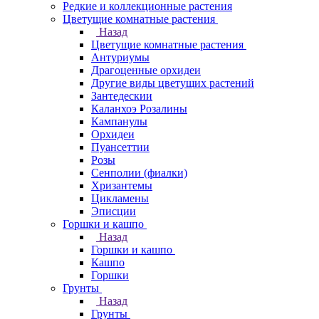
Редкие и коллекционные растения
Цветущие комнатные растения
Назад
Цветущие комнатные растения
Антуриумы
Драгоценные орхидеи
Другие виды цветущих растений
Зантедескии
Каланхоэ Розалины
Кампанулы
Орхидеи
Пуансеттии
Розы
Сенполии (фиалки)
Хризантемы
Цикламены
Эписции
Горшки и кашпо
Назад
Горшки и кашпо
Кашпо
Горшки
Грунты
Назад
Грунты