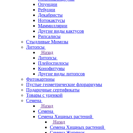
Опунции
Ребуции
Декабристы
Нотокактусы
Маммиллярии
Другие виды кактусов
Рипсалисы
Стыдливые Мимозы
Литопсы
Назад
Литопсы
Плейоспилосы
Конофитумы
Другие виды литопсов
Фитокартины
Пустые геометрические флорариумы
Подарочные сертификаты
Товары с уценкой
Семена
Назад
Семена
Семена Хищных растений
Назад
Семена Хищных растений
Семена Жирянок