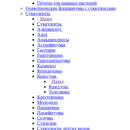
Грунты для хищных растений
Геометрические флорариумы с суккулентами
Суккуленты
Назад
Суккуленты
Адромискус
Алоэ
Анакампсеросы
Астрофитумы
Гастерии
Граптоверии
Граптопеталумы
Каланхоэ
Котиледоны
Крассулы
Назад
Крассулы
Толстянки
Крестовники
Молодило
Пахиверии
Пахифитумы
Седумы
Стапелии
Суккуленты других видов