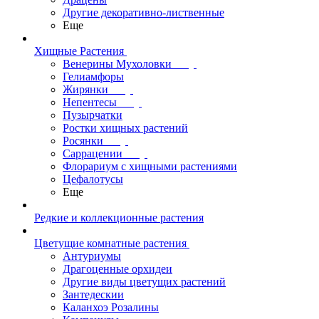
Другие декоративно-лиственные
Еще
Хищные Растения
Венерины Мухоловки
Гелиамфоры
Жирянки
Непентесы
Пузырчатки
Ростки хищных растений
Росянки
Саррацении
Флорариум с хищными растениями
Цефалотусы
Еще
Редкие и коллекционные растения
Цветущие комнатные растения
Антуриумы
Драгоценные орхидеи
Другие виды цветущих растений
Зантедескии
Каланхоэ Розалины