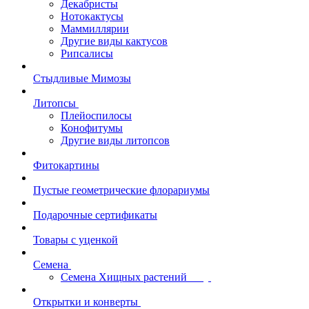
Декабристы
Нотокактусы
Маммиллярии
Другие виды кактусов
Рипсалисы
Стыдливые Мимозы
Литопсы
Плейоспилосы
Конофитумы
Другие виды литопсов
Фитокартины
Пустые геометрические флорариумы
Подарочные сертификаты
Товары с уценкой
Семена
Семена Хищных растений
Открытки и конверты