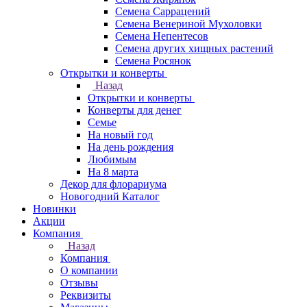
Семена Саррацений
Семена Венериной Мухоловки
Семена Непентесов
Семена других хищных растений
Семена Росянок
Открытки и конверты
Назад
Открытки и конверты
Конверты для денег
Семье
На новый год
На день рождения
Любимым
На 8 марта
Декор для флорариума
Новогодний Каталог
Новинки
Акции
Компания
Назад
Компания
О компании
Отзывы
Реквизиты