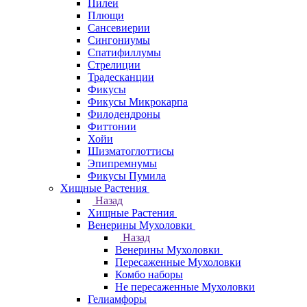
Пилеи
Плющи
Сансевиерии
Сингониумы
Спатифиллумы
Стрелиции
Традесканции
Фикусы
Фикусы Микрокарпа
Филодендроны
Фиттонии
Хойи
Шизматоглоттисы
Эпипремнумы
Фикусы Пумила
Хищные Растения
Назад
Хищные Растения
Венерины Мухоловки
Назад
Венерины Мухоловки
Пересаженные Мухоловки
Комбо наборы
Не пересаженные Мухоловки
Гелиамфоры