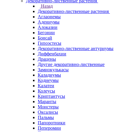
Декоративно-лиственные растения
Назад
Декоративно-лиственные растения
Аглаонемы
Адениумы
Алоказии
Бегонии
Бонсай
Гипоэстесы
Декоративно-лиственные антуриумы
Диффенбахии
Драцены
Другие декоративно-лиственные
Замиокулькасы
Каладиумы
Кодиеумы
Калатеи
Колеусы
Криптантусы
Маранты
Монстеры
Оксалисы
Пальмы
Папоротники
Пеперомии