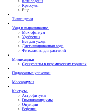
Котиледоны
Крассулы
Еще
Тилландсии
Уход и выращивание
Мох сфагнум
Удобрения
Все для ухода
Дистиллированная вода
Фитолампы для растений
Минисадики
Суккуленты в керамических горшках
Подарочные упаковки
Моссариумы
Кактусы
Астрофитумы
Гимнокалициумы
Опунции
Ребуции