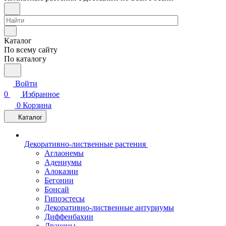
Каталог
По всему сайту
По каталогу
Войти
0
Избранное
0
Корзина
Каталог
Декоративно-лиственные растения
Аглаонемы
Адениумы
Алоказии
Бегонии
Бонсай
Гипоэстесы
Декоративно-лиственные антуриумы
Диффенбахии
Драцены