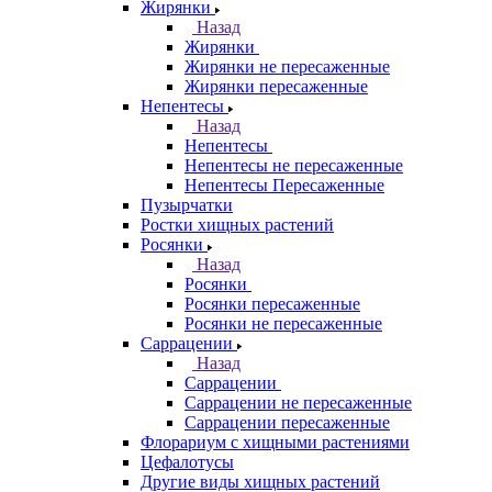
Жирянки
Назад
Жирянки
Жирянки не пересаженные
Жирянки пересаженные
Непентесы
Назад
Непентесы
Непентесы не пересаженные
Непентесы Пересаженные
Пузырчатки
Ростки хищных растений
Росянки
Назад
Росянки
Росянки пересаженные
Росянки не пересаженные
Саррацении
Назад
Саррацении
Саррацении не пересаженные
Саррацении пересаженные
Флорариум с хищными растениями
Цефалотусы
Другие виды хищных растений