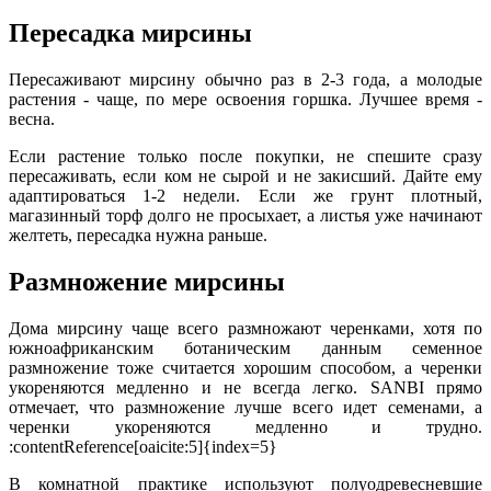
Пересадка мирсины
Пересаживают мирсину обычно раз в 2-3 года, а молодые
растения - чаще, по мере освоения горшка. Лучшее время -
весна.
Если растение только после покупки, не спешите сразу
пересаживать, если ком не сырой и не закисший. Дайте ему
адаптироваться 1-2 недели. Если же грунт плотный,
магазинный торф долго не просыхает, а листья уже начинают
желтеть, пересадка нужна раньше.
Размножение мирсины
Дома мирсину чаще всего размножают черенками, хотя по
южноафриканским ботаническим данным семенное
размножение тоже считается хорошим способом, а черенки
укореняются медленно и не всегда легко. SANBI прямо
отмечает, что размножение лучше всего идет семенами, а
черенки укореняются медленно и трудно.
:contentReference[oaicite:5]{index=5}
В комнатной практике используют полуодревесневшие