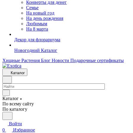
Конверты для денег
Семье
На новый год
На день рождения
Любимым
На 8 марта
Декор для флорариума
Новогодний Каталог
Хищные Растения
Блог
Новости
Подарочные сертификаты
Каталог
Каталог
По всему сайту
По каталогу
Войти
0
Избранное