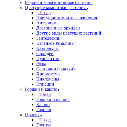
Редкие и коллекционные растения
Цветущие комнатные растения
Назад
Цветущие комнатные растения
Антуриумы
Драгоценные орхидеи
Другие виды цветущих растений
Зантедескии
Каланхоэ Розалины
Кампанулы
Орхидеи
Пуансеттии
Розы
Сенполии (фиалки)
Хризантемы
Цикламены
Эписции
Горшки и кашпо
Назад
Горшки и кашпо
Кашпо
Горшки
Грунты
Назад
Грунты