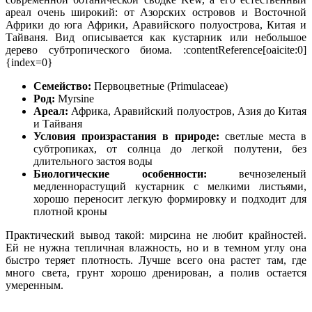
ареал очень широкий: от Азорских островов и Восточной
Африки до юга Африки, Аравийского полуострова, Китая и
Тайваня. Вид описывается как кустарник или небольшое
дерево субтропического биома. :contentReference[oaicite:0]
{index=0}
Семейство:
Первоцветные (Primulaceae)
Род:
Myrsine
Ареал:
Африка, Аравийский полуостров, Азия до Китая
и Тайваня
Условия произрастания в природе:
светлые места в
субтропиках, от солнца до легкой полутени, без
длительного застоя воды
Биологические особенности:
вечнозеленый
медленнорастущий кустарник с мелкими листьями,
хорошо переносит легкую формировку и подходит для
плотной кроны
Практический вывод такой: мирсина не любит крайностей.
Ей не нужна тепличная влажность, но и в темном углу она
быстро теряет плотность. Лучше всего она растет там, где
много света, грунт хорошо дренирован, а полив остается
умеренным.