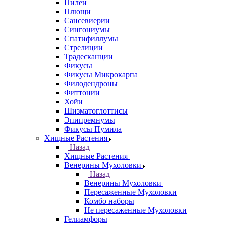
Пилеи
Плющи
Сансевиерии
Сингониумы
Спатифиллумы
Стрелиции
Традесканции
Фикусы
Фикусы Микрокарпа
Филодендроны
Фиттонии
Хойи
Шизматоглоттисы
Эпипремнумы
Фикусы Пумила
Хищные Растения
Назад
Хищные Растения
Венерины Мухоловки
Назад
Венерины Мухоловки
Пересаженные Мухоловки
Комбо наборы
Не пересаженные Мухоловки
Гелиамфоры