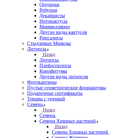
Опунции
Ребуции
Декабристы
Нотокактусы
Маммиллярии
Другие виды кактусов
Рипсалисы
Стыдливые Мимозы
Литопсы
Назад
Литопсы
Плейоспилосы
Конофитумы
Другие виды литопсов
Фитокартины
Пустые геометрические флорариумы
Подарочные сертификаты
Товары с уценкой
Семена
Назад
Семена
Семена Хищных растений
Назад
Семена Хищных растений
Семена Жирянок