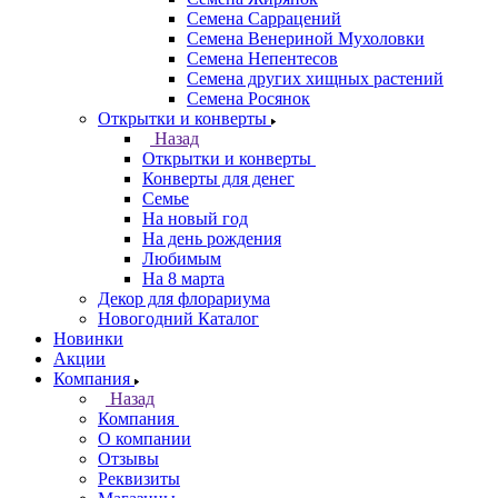
Семена Саррацений
Семена Венериной Мухоловки
Семена Непентесов
Семена других хищных растений
Семена Росянок
Открытки и конверты
Назад
Открытки и конверты
Конверты для денег
Семье
На новый год
На день рождения
Любимым
На 8 марта
Декор для флорариума
Новогодний Каталог
Новинки
Акции
Компания
Назад
Компания
О компании
Отзывы
Реквизиты