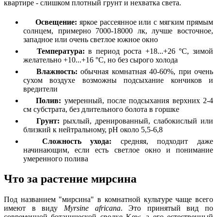
квартире - слишком плотный грунт и нехватка света.
Освещение:
яркое рассеянное или с мягким прямым
солнцем, примерно 7000-18000 лк, лучше восточное,
западное или очень светлое южное окно
Температура:
в период роста +18...+26 °C, зимой
желательно +10...+16 °C, но без сырого холода
Влажность:
обычная комнатная 40-60%, при очень
сухом воздухе возможны подсыхание кончиков и
вредители
Полив:
умеренный, после подсыхания верхних 2-4
см субстрата, без длительного болота в горшке
Грунт:
рыхлый, дренированный, слабокислый или
близкий к нейтральному, pH около 5,5-6,8
Сложность ухода:
средняя, подходит даже
начинающим, если есть светлое окно и понимание
умеренного полива
Что за растение мирсина
Под названием "мирсина" в комнатной культуре чаще всего
имеют в виду
Myrsine africana
. Это принятый вид по
современной ботанической сводке Kew, а его естественный