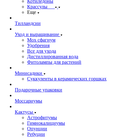
Котиледоны
Крассулы
Еще
Тилландсии
Уход и выращивание
Мох сфагнум
Удобрения
Все для ухода
Дистиллированная вода
Фитолампы для растений
Минисадики
Суккуленты в керамических горшках
Подарочные упаковки
Моссариумы
Кактусы
Астрофитумы
Гимнокалициумы
Опунции
Ребуции