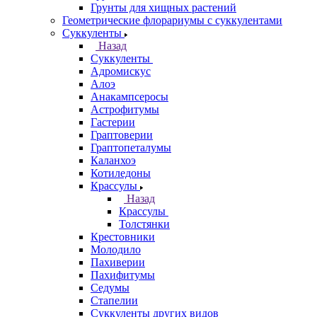
Грунты для хищных растений
Геометрические флорариумы с суккулентами
Суккуленты
Назад
Суккуленты
Адромискус
Алоэ
Анакампсеросы
Астрофитумы
Гастерии
Граптоверии
Граптопеталумы
Каланхоэ
Котиледоны
Крассулы
Назад
Крассулы
Толстянки
Крестовники
Молодило
Пахиверии
Пахифитумы
Седумы
Стапелии
Суккуленты других видов