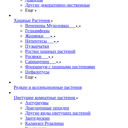
Другие декоративно-лиственные
Еще
Хищные Растения
Венерины Мухоловки
Гелиамфоры
Жирянки
Непентесы
Пузырчатки
Ростки хищных растений
Росянки
Саррацении
Флорариум с хищными растениями
Цефалотусы
Еще
Редкие и коллекционные растения
Цветущие комнатные растения
Антуриумы
Драгоценные орхидеи
Другие виды цветущих растений
Зантедескии
Каланхоэ Розалины