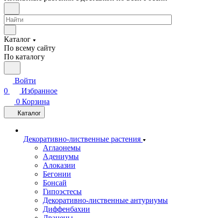
Каталог
По всему сайту
По каталогу
Войти
0
Избранное
0
Корзина
Каталог
Декоративно-лиственные растения
Аглаонемы
Адениумы
Алоказии
Бегонии
Бонсай
Гипоэстесы
Декоративно-лиственные антуриумы
Диффенбахии
Драцены