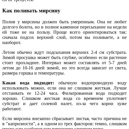
Как поливать мирсину
Полив у мирсины должен быть умеренным. Она не любит
долгого болота, но и полное каменное пересыхание на недели
ей тоже не на пользу. Проще всего ориентироваться так:
сначала подсох верхний слой, потом вы поливаете, а не
наоборот.
Летом обычно ждут подсыхания верхних 2-4 см субстрата.
Зимой просушка может быть глубже, особенно если растение
стоит прохладнее. Интервал может составлять от 5-7 дней
летом до 10-16 дней зимой, но это всегда зависит от света,
размера горшка и температуры.
Какая вода подходит:
обычную водопроводную воду
использовать можно, если она не слишком жесткая. Лучше
отстаивать ее 12-24 часа. Фильтрованная вода подходит
хорошо. Слишком жесткая вода со временем уплотняет
субстрат и дает солевой налет, из-за чего корни хуже
работают.
Если мирсина внезапно сбрасывает листья, часто причина не
в "капризности", а в одном из трех факторов: темно, слишком
мокро или наоборот ком пересушен слишком резко.