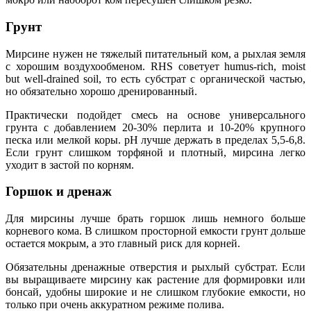
Грунт
Мирсине нужен не тяжелый питательный ком, а рыхлая земля
с хорошим воздухообменом. RHS советует humus-rich, moist
but well-drained soil, то есть субстрат с органической частью,
но обязательно хорошо дренированный.
Практически подойдет смесь на основе универсального
грунта с добавлением 20-30% перлита и 10-20% крупного
песка или мелкой коры. pH лучше держать в пределах 5,5-6,8.
Если грунт слишком торфяной и плотный, мирсина легко
уходит в застой по корням.
Горшок и дренаж
Для мирсины лучше брать горшок лишь немного больше
корневого кома. В слишком просторной емкости грунт дольше
остается мокрым, а это главный риск для корней.
Обязательны дренажные отверстия и рыхлый субстрат. Если
вы выращиваете мирсину как растение для формировки или
бонсай, удобны широкие и не слишком глубокие емкости, но
только при очень аккуратном режиме полива.