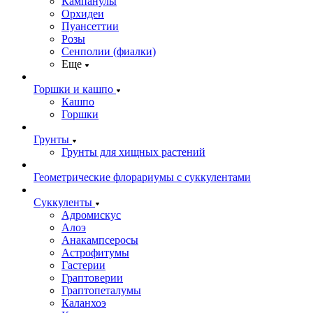
Кампанулы
Орхидеи
Пуансеттии
Розы
Сенполии (фиалки)
Еще
Горшки и кашпо
Кашпо
Горшки
Грунты
Грунты для хищных растений
Геометрические флорариумы с суккулентами
Суккуленты
Адромискус
Алоэ
Анакампсеросы
Астрофитумы
Гастерии
Граптоверии
Граптопеталумы
Каланхоэ