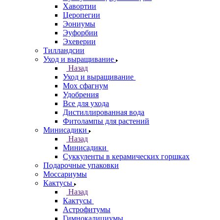
Хавортии
Церопегии
Эониумы
Эуфорбии
Эхеверии
Тилландсии
Уход и выращивание
Назад
Уход и выращивание
Мох сфагнум
Удобрения
Все для ухода
Дистиллированная вода
Фитолампы для растений
Минисадики
Назад
Минисадики
Суккуленты в керамических горшках
Подарочные упаковки
Моссариумы
Кактусы
Назад
Кактусы
Астрофитумы
Гимнокалициумы