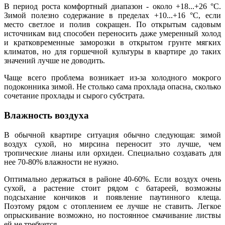
В период роста комфортный диапазон - около +18...+26 °C.
Зимой полезно содержание в пределах +10...+16 °C, если
место светлое и полив сокращен. По открытым садовым
источникам вид способен переносить даже умеренный холод
и кратковременные заморозки в открытом грунте мягких
климатов, но для горшечной культуры в квартире до таких
значений лучше не доводить.
Чаще всего проблема возникает из-за холодного мокрого
подоконника зимой. Не столько сама прохлада опасна, сколько
сочетание прохлады и сырого субстрата.
Влажность воздуха
В обычной квартире ситуация обычно следующая: зимой
воздух сухой, но мирсина переносит это лучше, чем
тропические лианы или орхидеи. Специально создавать для
нее 70-80% влажности не нужно.
Оптимально держаться в районе 40-60%. Если воздух очень
сухой, а растение стоит рядом с батареей, возможны
подсыхание кончиков и появление паутинного клеща.
Поэтому рядом с отоплением ее лучше не ставить. Легкое
опрыскивание возможно, но постоянное смачивание листвы
ей не требуется.