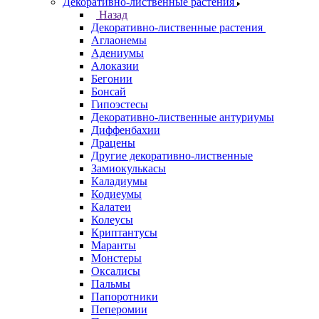
Декоративно-лиственные растения
Назад
Декоративно-лиственные растения
Аглаонемы
Адениумы
Алоказии
Бегонии
Бонсай
Гипоэстесы
Декоративно-лиственные антуриумы
Диффенбахии
Драцены
Другие декоративно-лиственные
Замиокулькасы
Каладиумы
Кодиеумы
Калатеи
Колеусы
Криптантусы
Маранты
Монстеры
Оксалисы
Пальмы
Папоротники
Пеперомии