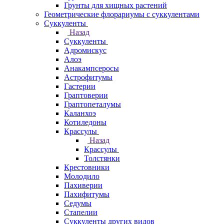
Грунты для хищных растений
Геометрические флорариумы с суккулентами
Суккуленты
Назад
Суккуленты
Адромискус
Алоэ
Анакампсеросы
Астрофитумы
Гастерии
Граптоверии
Граптопеталумы
Каланхоэ
Котиледоны
Крассулы
Назад
Крассулы
Толстянки
Крестовники
Молодило
Пахиверии
Пахифитумы
Седумы
Стапелии
Суккуленты других видов