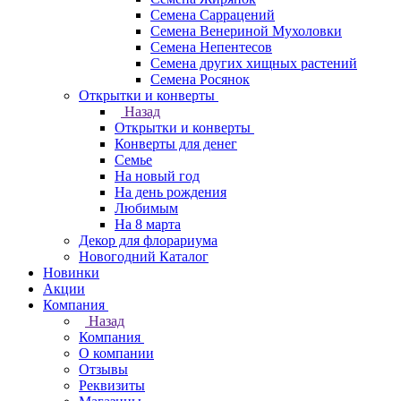
Семена Саррацений
Семена Венериной Мухоловки
Семена Непентесов
Семена других хищных растений
Семена Росянок
Открытки и конверты
Назад
Открытки и конверты
Конверты для денег
Семье
На новый год
На день рождения
Любимым
На 8 марта
Декор для флорариума
Новогодний Каталог
Новинки
Акции
Компания
Назад
Компания
О компании
Отзывы
Реквизиты