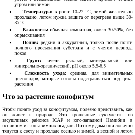
утром или зимой
Температура:
в росте 10-22 °C, зимой желательно
прохладно, летом нужна защита от перегрева выше 30-
35 °C
Влажность:
обычная комнатная, около 30-50%, без
опрыскивания
Полив:
редкий и аккуратный, только после почти
полного просыхания субстрата и с учетом периода
покоя
Грунт:
очень рыхлый, минеральный или
минерально-органический, pH около 5,5-6,5
Сложность ухода:
средняя, для внимательных
цветоводов, которые готовы подстраиваться под цикл
растения
Что за растение конофитум
Чтобы понять уход за конофитумом, полезно представить, как
он живет в природе. Это крошечные суккуленты из
засушливых районов ЮАР и юго-западной Намибии, в
основном из зоны зимних осадков. Поэтому дома они логично
тянутся к свету и прохладе осенью и зимой, а весной и летом