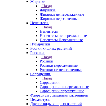
Жирянки
Назад
Жирянки
Жирянки не пересаженные
Жирянки пересаженные
Непентесы
Назад
Непентесы
Непентесы не пересаженные
Непентесы Пересаженные
Пузырчатки
Ростки хищных растений
Росянки
Назад
Росянки
Росянки пересаженные
Росянки не пересаженные
Саррацении
Назад
Саррацении
Саррацении не пересаженные
Саррацении пересаженные
Флорариум с хищными растениями
Цефалотусы
Другие виды хищных растений