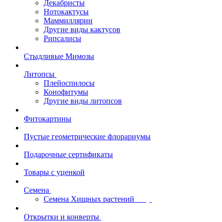
Декабристы
Нотокактусы
Маммиллярии
Другие виды кактусов
Рипсалисы
Стыдливые Мимозы
Литопсы
Плейоспилосы
Конофитумы
Другие виды литопсов
Фитокартины
Пустые геометрические флорариумы
Подарочные сертификаты
Товары с уценкой
Семена
Семена Хищных растений
Открытки и конверты