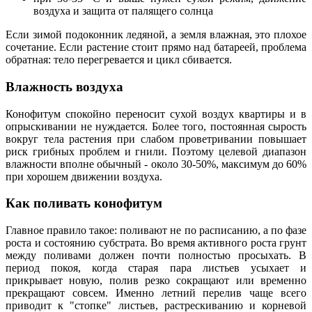
воздуха и защита от палящего солнца
Если зимой подоконник ледяной, а земля влажная, это плохое
сочетание. Если растение стоит прямо над батареей, проблема
обратная: тело перегревается и цикл сбивается.
Влажность воздуха
Конофитум спокойно переносит сухой воздух квартиры и в
опрыскивании не нуждается. Более того, постоянная сырость
вокруг тела растения при слабом проветривании повышает
риск грибных проблем и гнили. Поэтому целевой диапазон
влажности вполне обычный - около 30-50%, максимум до 60%
при хорошем движении воздуха.
Как поливать конофитум
Главное правило такое: поливают не по расписанию, а по фазе
роста и состоянию субстрата. Во время активного роста грунт
между поливами должен почти полностью просыхать. В
период покоя, когда старая пара листьев усыхает и
прикрывает новую, полив резко сокращают или временно
прекращают совсем. Именно летний перелив чаще всего
приводит к "стопке" листьев, растрескиванию и корневой