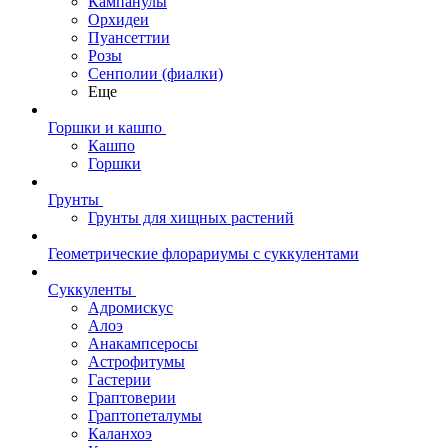
Кампанулы
Орхидеи
Пуансеттии
Розы
Сенполии (фиалки)
Еще
Горшки и кашпо
Кашпо
Горшки
Грунты
Грунты для хищных растений
Геометрические флорариумы с суккулентами
Суккуленты
Адромискус
Алоэ
Анакампсеросы
Астрофитумы
Гастерии
Граптоверии
Граптопеталумы
Каланхоэ