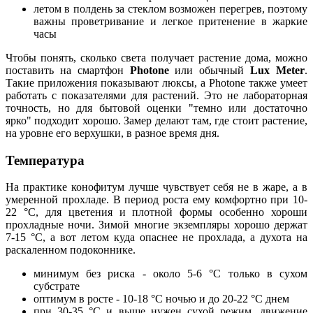
летом в полдень за стеклом возможен перегрев, поэтому
важны проветривание и легкое притенение в жаркие
часы
Чтобы понять, сколько света получает растение дома, можно
поставить на смартфон
Photone
или обычный
Lux Meter
.
Такие приложения показывают люксы, а Photone также умеет
работать с показателями для растений. Это не лабораторная
точность, но для бытовой оценки "темно или достаточно
ярко" подходит хорошо. Замер делают там, где стоит растение,
на уровне его верхушки, в разное время дня.
Температура
На практике конофитум лучше чувствует себя не в жаре, а в
умеренной прохладе. В период роста ему комфортно при 10-
22 °C, для цветения и плотной формы особенно хороши
прохладные ночи. Зимой многие экземпляры хорошо держат
7-15 °C, а вот летом куда опаснее не прохлада, а духота на
раскаленном подоконнике.
минимум без риска - около 5-6 °C только в сухом
субстрате
оптимум в росте - 10-18 °C ночью и до 20-22 °C днем
при 30-35 °C и выше нужен сухой режим, движение