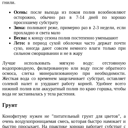
гнили.
Осень:
после выхода из покоя полив возобновляют
осторожно, обычно раз в 7-14 дней по хорошо
просохшему субстрату
Зима:
поливают реже, примерно раз в 2-3 недели, если
прохладно и света мало
Весна:
к концу сезона полив постепенно уменьшают
Лето:
в период сухой оболочки часто держат почти
сухо, иногда дают совсем немного влаги только при
сильном сморщивании и не в жару
Лучше использовать мягкую воду: отстоянную
водопроводную, фильтрованную или воду после обратного
осмоса, слегка минерализованную при необходимости.
Жесткая вода со временем защелачивает субстрат, оставляет
солевой налет и ухудшает работу корней. Удобнее всего
нижний полив или аккуратный полив по краю горшка, чтобы
вода не застаивалась у тела растения.
Грунт
Конофитуму нужен не "питательный грунт для цветов", а
очень воздухопроницаемая смесь, которая быстро намокает и
быстро просыхает. На практике хорошо работает субстрат с