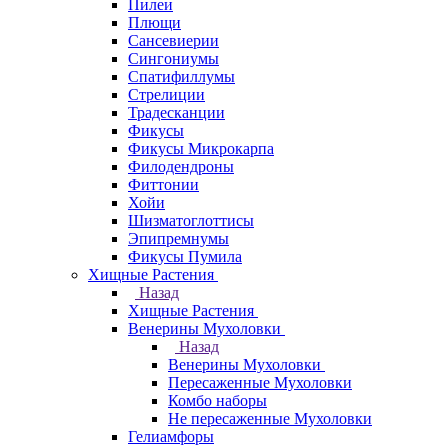
Пилеи
Плющи
Сансевиерии
Сингониумы
Спатифиллумы
Стрелиции
Традесканции
Фикусы
Фикусы Микрокарпа
Филодендроны
Фиттонии
Хойи
Шизматоглоттисы
Эпипремнумы
Фикусы Пумила
Хищные Растения
Назад
Хищные Растения
Венерины Мухоловки
Назад
Венерины Мухоловки
Пересаженные Мухоловки
Комбо наборы
Не пересаженные Мухоловки
Гелиамфоры