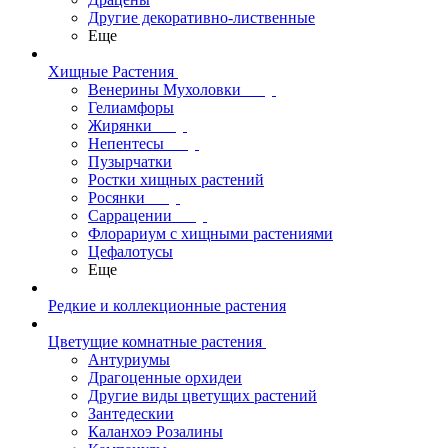
Другие декоративно-лиственные
Еще
Хищные Растения
Венерины Мухоловки
Гелиамфоры
Жирянки
Непентесы
Пузырчатки
Ростки хищных растений
Росянки
Саррацении
Флорариум с хищными растениями
Цефалотусы
Еще
Редкие и коллекционные растения
Цветущие комнатные растения
Антуриумы
Драгоценные орхидеи
Другие виды цветущих растений
Зантедескии
Каланхоэ Розалины