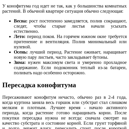
У конофитума год идет не так, как у большинства комнатных
растений. В обычной квартире ситуация обычно следующая:
Весна:
рост постепенно замедляется, полив сокращают,
следят, чтобы старые листья начали усыхать
естественно.
Лето:
период покоя. На горячем южном окне требуется
притенение и вентиляция. Полив минимальный или
нулевой.
Осень:
лучший период. Растение оживает, наращивает
новую пару листьев, часто закладывает бутоны.
Зима:
нужен максимум света и умеренно прохладное
содержание. Если подоконник теплый из-за батареи,
поливать надо особенно осторожно.
Пересадка конофитума
Пересаживают конофитум нечасто, обычно раз в 2-4 года,
когда куртина заняла весь горшок или субстрат стал слишком
мелким и плотным. Лучшее время - начало активного
периода, когда растение готово наращивать корни. После
покупки пересадка нужна не всегда: сначала смотрят на
качество субстрата и состояние корней. Если грунт торфяной
и долго держит влагу, пересадить стоит после короткой