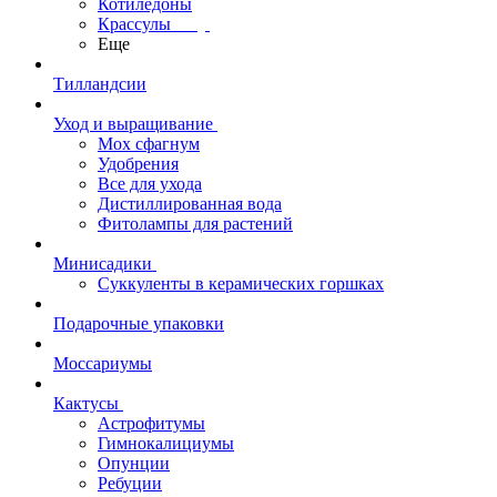
Котиледоны
Крассулы
Еще
Тилландсии
Уход и выращивание
Мох сфагнум
Удобрения
Все для ухода
Дистиллированная вода
Фитолампы для растений
Минисадики
Суккуленты в керамических горшках
Подарочные упаковки
Моссариумы
Кактусы
Астрофитумы
Гимнокалициумы
Опунции
Ребуции