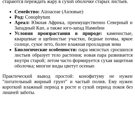
стараются переждать жару в сухой оболочке старых листьев.
Семейство:
Aizoaceae (Аизовые)
Род:
Conophytum
Ареал:
Южная Африка, преимущественно Северный и
Западный Кап, а также юго-запад Намибии
Условия произрастания в природе:
каменистые,
кварцевые и щебнистые участки, бедные почвы, яркое
солнце, сухое лето, более влажная прохладная зима
Биологические особенности:
пара мясистых сросшихся
листьев образует тело растения; новая пара развивается
внутри старой; летом часто формируется сухая защитная
оболочка; многие виды цветут осенью
Практический вывод простой: конофитуму не нужен
"питательный жирный грунт" и частый полив. Ему нужен
короткий влажный период в росте и сухой период покоя без
лишней заботы.