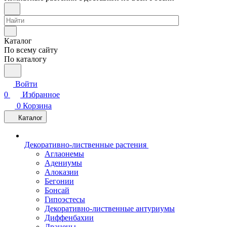
Каталог
По всему сайту
По каталогу
Войти
0
Избранное
0
Корзина
Каталог
Декоративно-лиственные растения
Аглаонемы
Адениумы
Алоказии
Бегонии
Бонсай
Гипоэстесы
Декоративно-лиственные антуриумы
Диффенбахии
Драцены