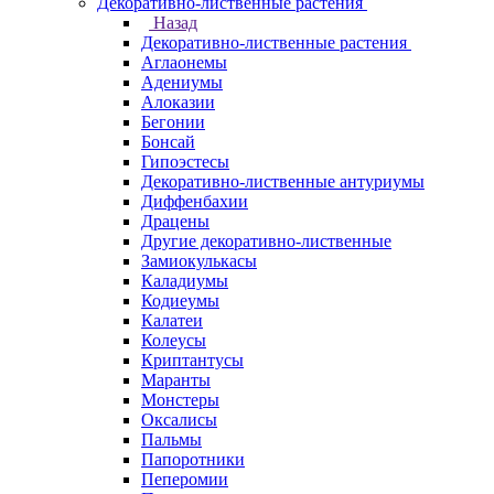
Декоративно-лиственные растения
Назад
Декоративно-лиственные растения
Аглаонемы
Адениумы
Алоказии
Бегонии
Бонсай
Гипоэстесы
Декоративно-лиственные антуриумы
Диффенбахии
Драцены
Другие декоративно-лиственные
Замиокулькасы
Каладиумы
Кодиеумы
Калатеи
Колеусы
Криптантусы
Маранты
Монстеры
Оксалисы
Пальмы
Папоротники
Пеперомии