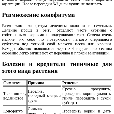
адаптации. После пересадки 5-7 дней лучше не поливать.
Размножение конофитума
Размножают конофитум делением колонии и семенами.
Деление проще в быту: отделяют часть куртины с
собственными корнями и подсушивают срез. Семена очень
мелкие, их сеют по поверхности легкого стерильного
субстрата под тонкий слой мелкого песка или крошки.
Всходы обычно появляются через 3-4 недели, но сеянцы
особенно легко загнивают от перелива и плохой вентиляции.
Болезни и вредители типичные для
этого вида растения
Симптом
Причина
Решение
Срочно просушить,
Перелив,
Тело мягкое,
проверить корни, удалить
холодный мокрый
водянистое
гниль, пересадить в сухой
грунт
субстрат
Сильная
Конофитум
Проверить корни и дать
пересушка или