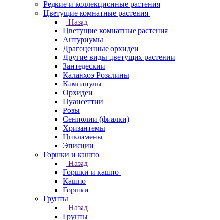
Редкие и коллекционные растения
Цветущие комнатные растения
Назад
Цветущие комнатные растения
Антуриумы
Драгоценные орхидеи
Другие виды цветущих растений
Зантедескии
Каланхоэ Розалины
Кампанулы
Орхидеи
Пуансеттии
Розы
Сенполии (фиалки)
Хризантемы
Цикламены
Эписции
Горшки и кашпо
Назад
Горшки и кашпо
Кашпо
Горшки
Грунты
Назад
Грунты