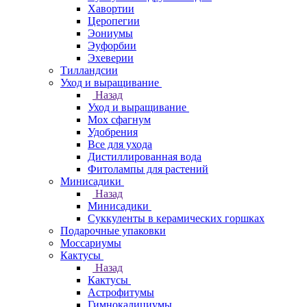
Хавортии
Церопегии
Эониумы
Эуфорбии
Эхеверии
Тилландсии
Уход и выращивание
Назад
Уход и выращивание
Мох сфагнум
Удобрения
Все для ухода
Дистиллированная вода
Фитолампы для растений
Минисадики
Назад
Минисадики
Суккуленты в керамических горшках
Подарочные упаковки
Моссариумы
Кактусы
Назад
Кактусы
Астрофитумы
Гимнокалициумы