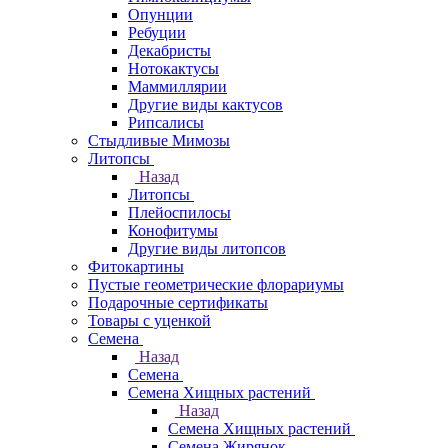
Опунции
Ребуции
Декабристы
Нотокактусы
Маммиллярии
Другие виды кактусов
Рипсалисы
Стыдливые Мимозы
Литопсы
Назад
Литопсы
Плейоспилосы
Конофитумы
Другие виды литопсов
Фитокартины
Пустые геометрические флорариумы
Подарочные сертификаты
Товары с уценкой
Семена
Назад
Семена
Семена Хищных растений
Назад
Семена Хищных растений
Семена Жирянок