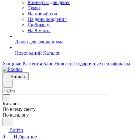
Конверты для денег
Семье
На новый год
На день рождения
Любимым
На 8 марта
Декор для флорариума
Новогодний Каталог
Хищные Растения
Блог
Новости
Подарочные сертификаты
Каталог
Каталог
По всему сайту
По каталогу
Войти
0
Избранное