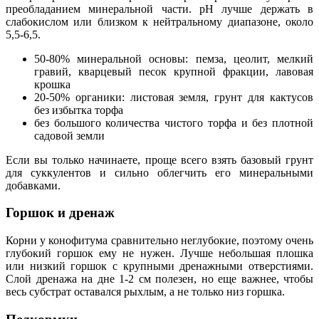
преобладанием минеральной части. pH лучше держать в
слабокислом или близком к нейтральному диапазоне, около
5,5-6,5.
50-80% минеральной основы: пемза, цеолит, мелкий
гравий, кварцевый песок крупной фракции, лавовая
крошка
20-50% органики: листовая земля, грунт для кактусов
без избытка торфа
без большого количества чистого торфа и без плотной
садовой земли
Если вы только начинаете, проще всего взять базовый грунт
для суккулентов и сильно облегчить его минеральными
добавками.
Горшок и дренаж
Корни у конофитума сравнительно неглубокие, поэтому очень
глубокий горшок ему не нужен. Лучше небольшая плошка
или низкий горшок с крупными дренажными отверстиями.
Слой дренажа на дне 1-2 см полезен, но еще важнее, чтобы
весь субстрат оставался рыхлым, а не только низ горшка.