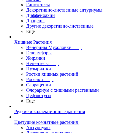
Гипоэстесы
Декоративно-лиственные антуриумы
Диффенбахии
Драцены
Другие декоративно-лиственные
Еще
Хищные Растения
Венерины Мухоловки
Гелиамфоры
Жирянки
Непентесы
Пузырчатки
Ростки хищных растений
Росянки
Саррацении
Флорариум с хищными растениями
Цефалотусы
Еще
Редкие и коллекционные растения
Цветущие комнатные растения
Антуриумы
Драгоценные орхидеи