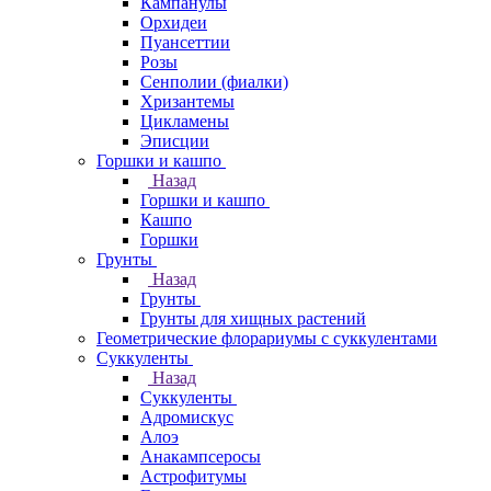
Кампанулы
Орхидеи
Пуансеттии
Розы
Сенполии (фиалки)
Хризантемы
Цикламены
Эписции
Горшки и кашпо
Назад
Горшки и кашпо
Кашпо
Горшки
Грунты
Назад
Грунты
Грунты для хищных растений
Геометрические флорариумы с суккулентами
Суккуленты
Назад
Суккуленты
Адромискус
Алоэ
Анакампсеросы
Астрофитумы