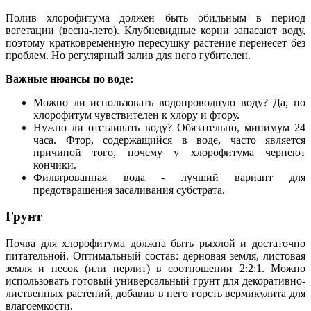
Полив хлорофитума должен быть обильным в период
вегетации (весна-лето). Клубневидные корни запасают воду,
поэтому кратковременную пересушку растение перенесет без
проблем. Но регулярный залив для него губителен.
Важные нюансы по воде:
Можно ли использовать водопроводную воду? Да, но
хлорофитум чувствителен к хлору и фтору.
Нужно ли отстаивать воду? Обязательно, минимум 24
часа. Фтор, содержащийся в воде, часто является
причиной того, почему у хлорофитума чернеют
кончики.
Фильтрованная вода - лучший вариант для
предотвращения засаливания субстрата.
Грунт
Почва для хлорофитума должна быть рыхлой и достаточно
питательной. Оптимальный состав: дерновая земля, листовая
земля и песок (или перлит) в соотношении 2:2:1. Можно
использовать готовый универсальный грунт для декоративно-
лиственных растений, добавив в него горсть вермикулита для
влагоемкости.