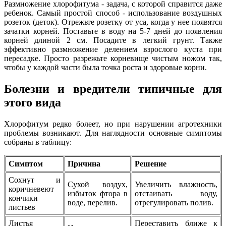
Размножение хлорофитума - задача, с которой справится даже
ребенок. Самый простой способ - использование воздушных
розеток (деток). Отрежьте розетку от уса, когда у нее появятся
зачатки корней. Поставьте в воду на 5-7 дней до появления
корней длиной 2 см. Посадите в легкий грунт. Также
эффективно размножение делением взрослого куста при
пересадке. Просто разрежьте корневище чистым ножом так,
чтобы у каждой части была точка роста и здоровые корни.
Болезни и вредители типичные для
этого вида
Хлорофитум редко болеет, но при нарушении агротехники
проблемы возникают. Для наглядности основные симптомы
собраны в таблицу:
Симптом
Причина
Решение
Сохнут и
Сухой воздух,
Увеличить влажность,
коричневеют
избыток фтора в
отстаивать воду,
кончики
воде, перелив.
отрегулировать полив.
листьев
Листья
Переставить ближе к