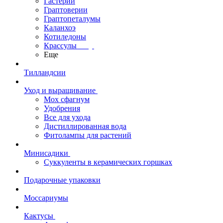
Гастерии
Граптоверии
Граптопеталумы
Каланхоэ
Котиледоны
Крассулы
Еще
Тилландсии
Уход и выращивание
Мох сфагнум
Удобрения
Все для ухода
Дистиллированная вода
Фитолампы для растений
Минисадики
Суккуленты в керамических горшках
Подарочные упаковки
Моссариумы
Кактусы