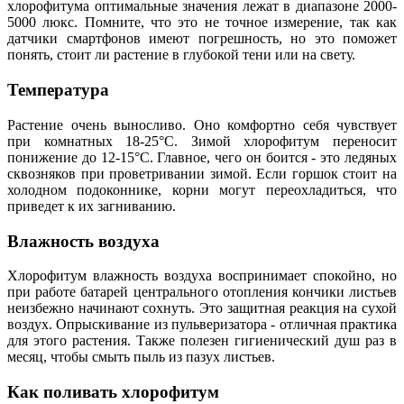
хлорофитума оптимальные значения лежат в диапазоне 2000-
5000 люкс. Помните, что это не точное измерение, так как
датчики смартфонов имеют погрешность, но это поможет
понять, стоит ли растение в глубокой тени или на свету.
Температура
Растение очень выносливо. Оно комфортно себя чувствует
при комнатных 18-25°C. Зимой хлорофитум переносит
понижение до 12-15°C. Главное, чего он боится - это ледяных
сквозняков при проветривании зимой. Если горшок стоит на
холодном подоконнике, корни могут переохладиться, что
приведет к их загниванию.
Влажность воздуха
Хлорофитум влажность воздуха воспринимает спокойно, но
при работе батарей центрального отопления кончики листьев
неизбежно начинают сохнуть. Это защитная реакция на сухой
воздух. Опрыскивание из пульверизатора - отличная практика
для этого растения. Также полезен гигиенический душ раз в
месяц, чтобы смыть пыль из пазух листьев.
Как поливать хлорофитум