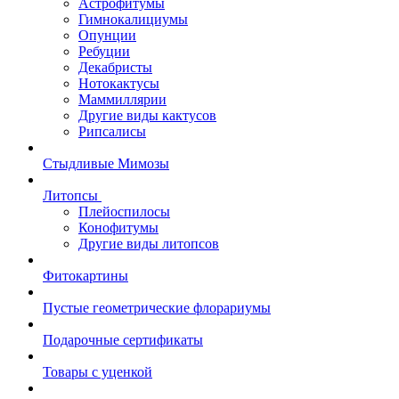
Астрофитумы
Гимнокалициумы
Опунции
Ребуции
Декабристы
Нотокактусы
Маммиллярии
Другие виды кактусов
Рипсалисы
Стыдливые Мимозы
Литопсы
Плейоспилосы
Конофитумы
Другие виды литопсов
Фитокартины
Пустые геометрические флорариумы
Подарочные сертификаты
Товары с уценкой