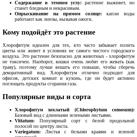
Содержание в темном углу:
растение выживет, но
станет бледным и некрасивым.
Опрыскивание на прямом солнце:
капли воды
работают как линзы, вызывая ожоги.
Кому подойдёт это растение
Хлорофитум идеален для тех, кто часто забывает полить
цветы или живет в условиях не самого чистого городского
воздуха. Это растение безопасно для животных - хлорофитум
не токсичен. Наоборот, кошки очень любят его жевать (как
траву), поэтому лучше вешать его повыше, чтобы сберечь
декоративный вид. Хлорофитум отлично подходит для
офисов, детских комнат и кухонь, где он будет активно
поглощать продукты сгорания газа.
Популярные виды и сорта
Хлорофитум хохлатый (Chlorophytum comosum):
Базовый вид с длинными зелеными листьями.
Vittatum:
Популярный сорт с белой продольной
полосой по центру листа.
Variegatum:
Листья с белыми краями и зеленой