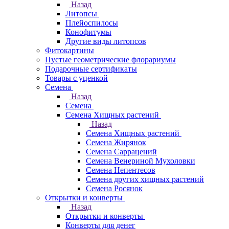
Назад
Литопсы
Плейоспилосы
Конофитумы
Другие виды литопсов
Фитокартины
Пустые геометрические флорариумы
Подарочные сертификаты
Товары с уценкой
Семена
Назад
Семена
Семена Хищных растений
Назад
Семена Хищных растений
Семена Жирянок
Семена Саррацений
Семена Венериной Мухоловки
Семена Непентесов
Семена других хищных растений
Семена Росянок
Открытки и конверты
Назад
Открытки и конверты
Конверты для денег