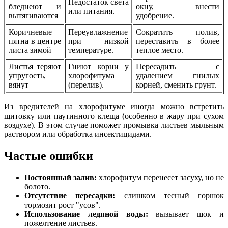
Недостаток света
бледнеют и
окну, внести
или питания.
вытягиваются
удобрение.
Коричневые
Переувлажнение
Сократить полив,
пятна в центре
при низкой
переставить в более
листа зимой
температуре.
теплое место.
Листья теряют
Гниют корни у
Пересадить с
упругость,
хлорофитума
удалением гнилых
вянут
(перелив).
корней, сменить грунт.
Из вредителей на хлорофитуме иногда можно встретить
щитовку или паутинного клеща (особенно в жару при сухом
воздухе). В этом случае поможет промывка листьев мыльным
раствором или обработка инсектицидами.
Частые ошибки
Постоянный залив:
хлорофитум перенесет засуху, но не
болото.
Отсутствие пересадки:
слишком тесный горшок
тормозит рост "усов".
Использование ледяной воды:
вызывает шок и
пожелтение листьев.