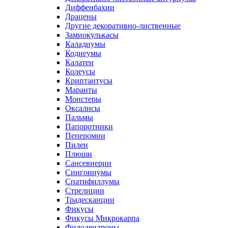
Диффенбахии
Драцены
Другие декоративно-лиственные
Замиокулькасы
Каладиумы
Кодиеумы
Калатеи
Колеусы
Криптантусы
Маранты
Монстеры
Оксалисы
Пальмы
Папоротники
Пеперомии
Пилеи
Плющи
Сансевиерии
Сингониумы
Спатифиллумы
Стрелиции
Традесканции
Фикусы
Фикусы Микрокарпа
Филодендроны