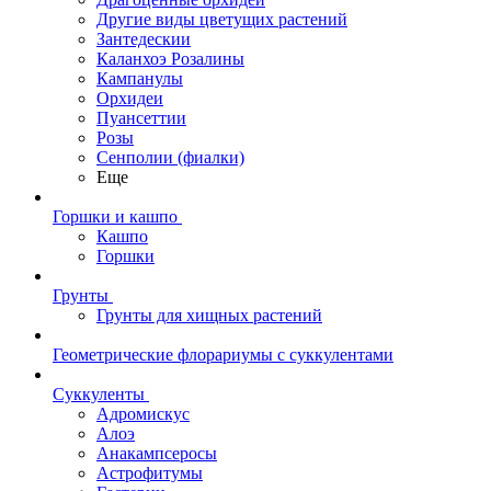
Другие виды цветущих растений
Зантедескии
Каланхоэ Розалины
Кампанулы
Орхидеи
Пуансеттии
Розы
Сенполии (фиалки)
Еще
Горшки и кашпо
Кашпо
Горшки
Грунты
Грунты для хищных растений
Геометрические флорариумы с суккулентами
Суккуленты
Адромискус
Алоэ
Анакампсеросы
Астрофитумы