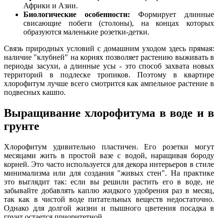
Африки и Азии.
Биологические особенности:
Формирует длинные
свисающие побеги (столоны), на концах которых
образуются маленькие розетки-детки.
Связь природных условий с домашним уходом здесь прямая:
наличие "клубней" на корнях позволяет растению выживать в
периоды засухи, а длинные усы - это способ захвата новых
территорий в подлеске тропиков. Поэтому в квартире
хлорофитум лучше всего смотрится как ампельное растение в
подвесных кашпо.
Выращивание хлорофитума в воде и в
грунте
Хлорофитум удивительно пластичен. Его розетки могут
месяцами жить в простой вазе с водой, наращивая бороду
корней. Это часто используется для декора интерьеров в стиле
минимализма или для создания "живых стен". На практике
это выглядит так: если вы решили растить его в воде, не
забывайте добавлять каплю жидкого удобрения раз в месяц,
так как в чистой воде питательных веществ недостаточно.
Однако для долгой жизни и пышного цветения посадка в
грунт остается приоритетной.