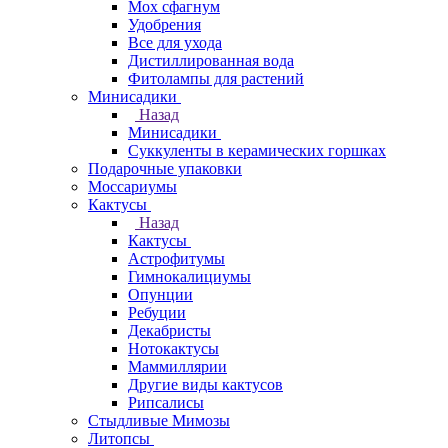
Мох сфагнум
Удобрения
Все для ухода
Дистиллированная вода
Фитолампы для растений
Минисадики
Назад
Минисадики
Суккуленты в керамических горшках
Подарочные упаковки
Моссариумы
Кактусы
Назад
Кактусы
Астрофитумы
Гимнокалициумы
Опунции
Ребуции
Декабристы
Нотокактусы
Маммиллярии
Другие виды кактусов
Рипсалисы
Стыдливые Мимозы
Литопсы