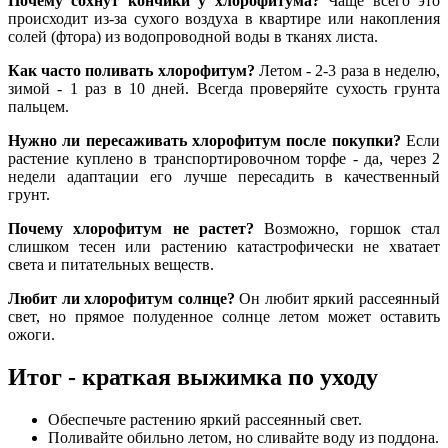
Почему сохнут кончики у хлорофитума?
Чаще всего это
происходит из-за сухого воздуха в квартире или накопления
солей (фтора) из водопроводной воды в тканях листа.
Как часто поливать хлорофитум?
Летом - 2-3 раза в неделю,
зимой - 1 раз в 10 дней. Всегда проверяйте сухость грунта
пальцем.
Нужно ли пересаживать хлорофитум после покупки?
Если
растение куплено в транспортировочном торфе - да, через 2
недели адаптации его лучше пересадить в качественный
грунт.
Почему хлорофитум не растет?
Возможно, горшок стал
слишком тесен или растению катастрофически не хватает
света и питательных веществ.
Любит ли хлорофитум солнце?
Он любит яркий рассеянный
свет, но прямое полуденное солнце летом может оставить
ожоги.
Итог - краткая выжимка по уходу
Обеспечьте растению яркий рассеянный свет.
Поливайте обильно летом, но сливайте воду из поддона.