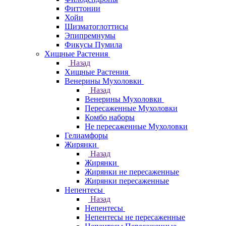
Фиттонии
Хойи
Шизматоглоттисы
Эпипремнумы
Фикусы Пумила
Хищные Растения
Назад
Хищные Растения
Венерины Мухоловки
Назад
Венерины Мухоловки
Пересаженные Мухоловки
Комбо наборы
Не пересаженные Мухоловки
Гелиамфоры
Жирянки
Назад
Жирянки
Жирянки не пересаженные
Жирянки пересаженные
Непентесы
Назад
Непентесы
Непентесы не пересаженные