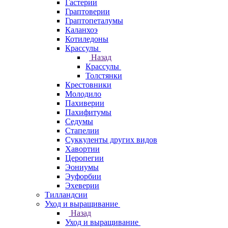
Гастерии
Граптоверии
Граптопеталумы
Каланхоэ
Котиледоны
Крассулы
Назад
Крассулы
Толстянки
Крестовники
Молодило
Пахиверии
Пахифитумы
Седумы
Стапелии
Суккуленты других видов
Хавортии
Церопегии
Эониумы
Эуфорбии
Эхеверии
Тилландсии
Уход и выращивание
Назад
Уход и выращивание