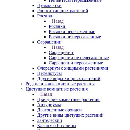
Непентесы Пересаженные
Пузырчатки
Ростки хищных растений
Росянки
Назад
Росянки
Росянки пересаженные
Росянки не пересаженные
Саррацении
Назад
Саррацении
Саррацении не пересаженные
Саррацении пересаженные
Флорариум с хищными растениями
Цефалотусы
Другие виды хищных растений
Редкие и коллекционные растения
Цветущие комнатные растения
Назад
Цветущие комнатные растения
Антуриумы
Драгоценные орхидеи
Другие виды цветущих растений
Зантедескии
Каланхоэ Розалины