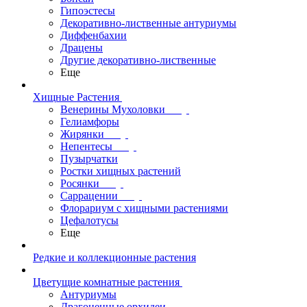
Гипоэстесы
Декоративно-лиственные антуриумы
Диффенбахии
Драцены
Другие декоративно-лиственные
Еще
Хищные Растения
Венерины Мухоловки
Гелиамфоры
Жирянки
Непентесы
Пузырчатки
Ростки хищных растений
Росянки
Саррацении
Флорариум с хищными растениями
Цефалотусы
Еще
Редкие и коллекционные растения
Цветущие комнатные растения
Антуриумы
Драгоценные орхидеи