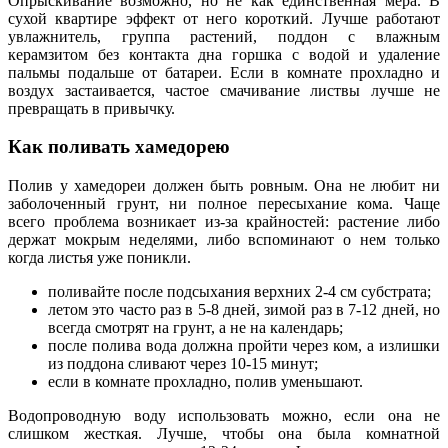
Опрыскивание возможно, но не как единственная мера. В
сухой квартире эффект от него короткий. Лучше работают
увлажнитель, группа растений, поддон с влажным
керамзитом без контакта дна горшка с водой и удаление
пальмы подальше от батареи. Если в комнате прохладно и
воздух застаивается, частое смачивание листвы лучше не
превращать в привычку.
Как поливать хамедорею
Полив у хамедореи должен быть ровным. Она не любит ни
заболоченный грунт, ни полное пересыхание кома. Чаще
всего проблема возникает из-за крайностей: растение либо
держат мокрым неделями, либо вспоминают о нем только
когда листья уже поникли.
поливайте после подсыхания верхних 2-4 см субстрата;
летом это часто раз в 5-8 дней, зимой раз в 7-12 дней, но
всегда смотрят на грунт, а не на календарь;
после полива вода должна пройти через ком, а излишки
из поддона сливают через 10-15 минут;
если в комнате прохладно, полив уменьшают.
Водопроводную воду использовать можно, если она не
слишком жесткая. Лучше, чтобы она была комнатной