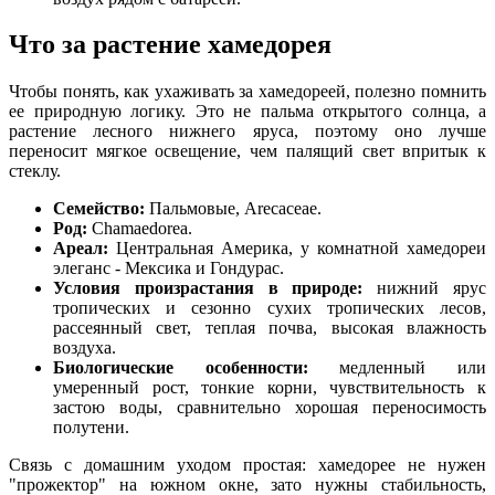
Что за растение хамедорея
Чтобы понять, как ухаживать за хамедореей, полезно помнить
ее природную логику. Это не пальма открытого солнца, а
растение лесного нижнего яруса, поэтому оно лучше
переносит мягкое освещение, чем палящий свет впритык к
стеклу.
Семейство:
Пальмовые, Arecaceae.
Род:
Chamaedorea.
Ареал:
Центральная Америка, у комнатной хамедореи
элеганс - Мексика и Гондурас.
Условия произрастания в природе:
нижний ярус
тропических и сезонно сухих тропических лесов,
рассеянный свет, теплая почва, высокая влажность
воздуха.
Биологические особенности:
медленный или
умеренный рост, тонкие корни, чувствительность к
застою воды, сравнительно хорошая переносимость
полутени.
Связь с домашним уходом простая: хамедорее не нужен
"прожектор" на южном окне, зато нужны стабильность,