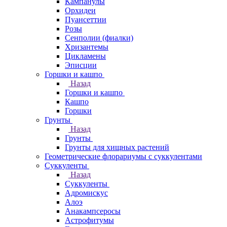
Кампанулы
Орхидеи
Пуансеттии
Розы
Сенполии (фиалки)
Хризантемы
Цикламены
Эписции
Горшки и кашпо
Назад
Горшки и кашпо
Кашпо
Горшки
Грунты
Назад
Грунты
Грунты для хищных растений
Геометрические флорариумы с суккулентами
Суккуленты
Назад
Суккуленты
Адромискус
Алоэ
Анакампсеросы
Астрофитумы