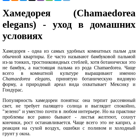
Хамедорея (Chamaedorea
elegans) - уход в домашних
условиях
Хамедорея - одна из самых удобных комнатных пальм для
обычной квартиры. Ее часто называют бамбуковой пальмой
из-за тонких, тростниковидных стеблей, хотя ботанически это
не бамбук, а настоящая пальма из рода Chamaedorea. Чаще
всего в комнатной культуре выращивают именно
Chamaedorea elegans
, принятую ботаническую видовую
форму, а природный ареал вида охватывает Мексику и
Гондурас.
Популярность хамедореи понятна: она терпит рассеянный
свет, не требует палящего солнца и выглядит спокойно,
"зелено" и уместно почти в любом интерьере. Но на практике
проблемы все равно бывают - листья желтеют, сохнут
кончики, рост останавливается. Чаще всего это не каприз, а
реакция на сухой воздух, ошибки с поливом и холодный
грунт у окна.