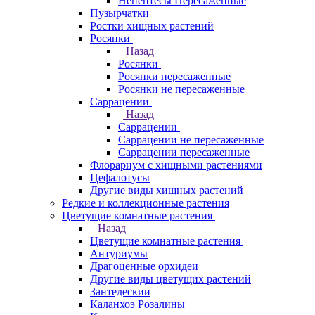
Непентесы Пересаженные
Пузырчатки
Ростки хищных растений
Росянки
Назад
Росянки
Росянки пересаженные
Росянки не пересаженные
Саррацении
Назад
Саррацении
Саррацении не пересаженные
Саррацении пересаженные
Флорариум с хищными растениями
Цефалотусы
Другие виды хищных растений
Редкие и коллекционные растения
Цветущие комнатные растения
Назад
Цветущие комнатные растения
Антуриумы
Драгоценные орхидеи
Другие виды цветущих растений
Зантедескии
Каланхоэ Розалины