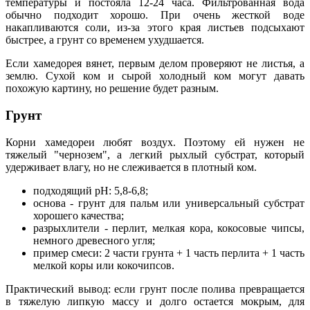
температуры и постояла 12-24 часа. Фильтрованная вода
обычно подходит хорошо. При очень жесткой воде
накапливаются соли, из-за этого края листьев подсыхают
быстрее, а грунт со временем ухудшается.
Если хамедорея вянет, первым делом проверяют не листья, а
землю. Сухой ком и сырой холодный ком могут давать
похожую картину, но решение будет разным.
Грунт
Корни хамедореи любят воздух. Поэтому ей нужен не
тяжелый "чернозем", а легкий рыхлый субстрат, который
удерживает влагу, но не слеживается в плотный ком.
подходящий pH: 5,8-6,8;
основа - грунт для пальм или универсальный субстрат
хорошего качества;
разрыхлители - перлит, мелкая кора, кокосовые чипсы,
немного древесного угля;
пример смеси: 2 части грунта + 1 часть перлита + 1 часть
мелкой коры или кокочипсов.
Практический вывод: если грунт после полива превращается
в тяжелую липкую массу и долго остается мокрым, для