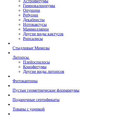
Астрофитумы
Гимнокалициумы
Опунции
Ребуции
Декабристы
Нотокактусы
Маммиллярии
Другие виды кактусов
Рипсалисы
Стыдливые Мимозы
Литопсы
Плейоспилосы
Конофитумы
Другие виды литопсов
Фитокартины
Пустые геометрические флорариумы
Подарочные сертификаты
Товары с уценкой