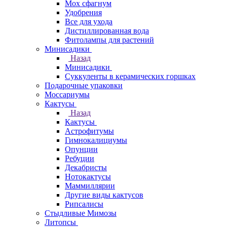
Мох сфагнум
Удобрения
Все для ухода
Дистиллированная вода
Фитолампы для растений
Минисадики
Назад
Минисадики
Суккуленты в керамических горшках
Подарочные упаковки
Моссариумы
Кактусы
Назад
Кактусы
Астрофитумы
Гимнокалициумы
Опунции
Ребуции
Декабристы
Нотокактусы
Маммиллярии
Другие виды кактусов
Рипсалисы
Стыдливые Мимозы
Литопсы