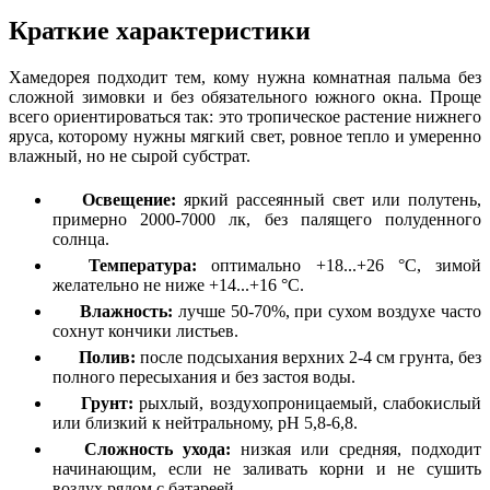
Краткие характеристики
Хамедорея подходит тем, кому нужна комнатная пальма без
сложной зимовки и без обязательного южного окна. Проще
всего ориентироваться так: это тропическое растение нижнего
яруса, которому нужны мягкий свет, ровное тепло и умеренно
влажный, но не сырой субстрат.
Освещение:
яркий рассеянный свет или полутень,
примерно 2000-7000 лк, без палящего полуденного
солнца.
Температура:
оптимально +18...+26 °C, зимой
желательно не ниже +14...+16 °C.
Влажность:
лучше 50-70%, при сухом воздухе часто
сохнут кончики листьев.
Полив:
после подсыхания верхних 2-4 см грунта, без
полного пересыхания и без застоя воды.
Грунт:
рыхлый, воздухопроницаемый, слабокислый
или близкий к нейтральному, pH 5,8-6,8.
Сложность ухода:
низкая или средняя, подходит
начинающим, если не заливать корни и не сушить
воздух рядом с батареей.