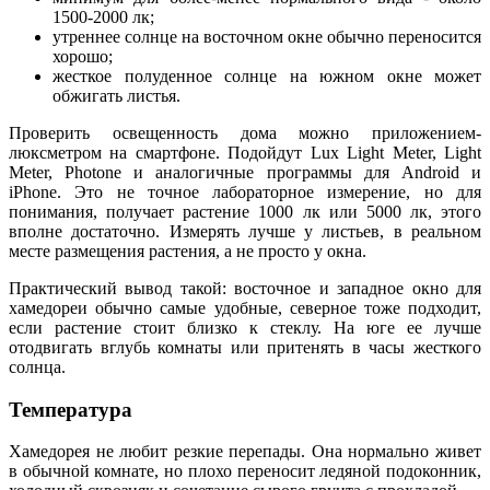
1500-2000 лк;
утреннее солнце на восточном окне обычно переносится
хорошо;
жесткое полуденное солнце на южном окне может
обжигать листья.
Проверить освещенность дома можно приложением-
люксметром на смартфоне. Подойдут Lux Light Meter, Light
Meter, Photone и аналогичные программы для Android и
iPhone. Это не точное лабораторное измерение, но для
понимания, получает растение 1000 лк или 5000 лк, этого
вполне достаточно. Измерять лучше у листьев, в реальном
месте размещения растения, а не просто у окна.
Практический вывод такой: восточное и западное окно для
хамедореи обычно самые удобные, северное тоже подходит,
если растение стоит близко к стеклу. На юге ее лучше
отодвигать вглубь комнаты или притенять в часы жесткого
солнца.
Температура
Хамедорея не любит резкие перепады. Она нормально живет
в обычной комнате, но плохо переносит ледяной подоконник,