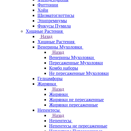
Фиттонии
Хойи
Шизматоглоттисы
Эпипремнумы
Фикусы Пумила
Хищные Растения
Назад
Хищные Растения
Венерины Мухоловки
Назад
Венерины Мухоловки
Пересаженные Мухоловки
Комбо наборы
Не пересаженные Мухоловки
Гелиамфоры
Жирянки
Назад
Жирянки
Жирянки не пересаженные
Жирянки пересаженные
Непентесы
Назад
Непентесы
Непентесы не пересаженные