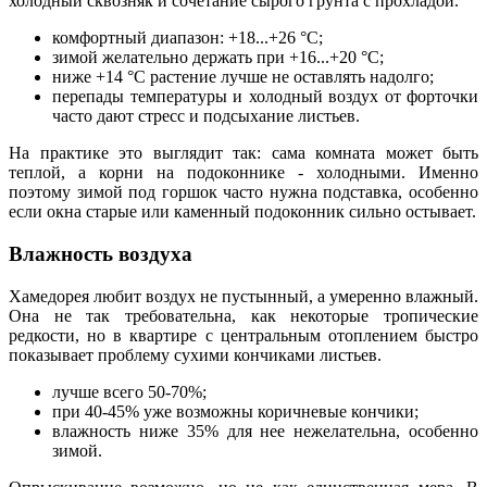
холодный сквозняк и сочетание сырого грунта с прохладой.
комфортный диапазон: +18...+26 °C;
зимой желательно держать при +16...+20 °C;
ниже +14 °C растение лучше не оставлять надолго;
перепады температуры и холодный воздух от форточки
часто дают стресс и подсыхание листьев.
На практике это выглядит так: сама комната может быть
теплой, а корни на подоконнике - холодными. Именно
поэтому зимой под горшок часто нужна подставка, особенно
если окна старые или каменный подоконник сильно остывает.
Влажность воздуха
Хамедорея любит воздух не пустынный, а умеренно влажный.
Она не так требовательна, как некоторые тропические
редкости, но в квартире с центральным отоплением быстро
показывает проблему сухими кончиками листьев.
лучше всего 50-70%;
при 40-45% уже возможны коричневые кончики;
влажность ниже 35% для нее нежелательна, особенно
зимой.