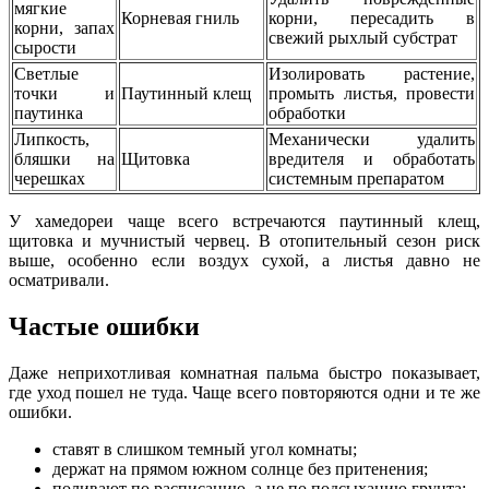
мягкие
Корневая гниль
корни, пересадить в
корни, запах
свежий рыхлый субстрат
сырости
Светлые
Изолировать растение,
точки и
Паутинный клещ
промыть листья, провести
паутинка
обработки
Липкость,
Механически удалить
бляшки на
Щитовка
вредителя и обработать
черешках
системным препаратом
У хамедореи чаще всего встречаются паутинный клещ,
щитовка и мучнистый червец. В отопительный сезон риск
выше, особенно если воздух сухой, а листья давно не
осматривали.
Частые ошибки
Даже неприхотливая комнатная пальма быстро показывает,
где уход пошел не туда. Чаще всего повторяются одни и те же
ошибки.
ставят в слишком темный угол комнаты;
держат на прямом южном солнце без притенения;
поливают по расписанию, а не по подсыханию грунта;