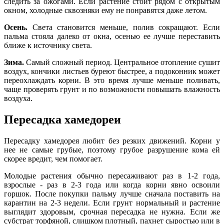
следить за ожогами. Если растение стоит рядом с открытым
окном, холодные сквозняки ему не понравятся даже летом.
Осень.
Света становится меньше, полив сокращают. Если
пальма стояла далеко от окна, осенью ее лучше переставить
ближе к источнику света.
Зима.
Самый сложный период. Центральное отопление сушит
воздух, кончики листьев буреют быстрее, а подоконник может
переохлаждать корни. В это время лучше меньше поливать,
чаще проверять грунт и по возможности повышать влажность
воздуха.
Пересадка хамедореи
Пересадку хамедорея любит без резких движений. Корни у
нее не самые грубые, поэтому грубое разрушение кома ей
скорее вредит, чем помогает.
Молодые растения обычно пересаживают раз в 1-2 года,
взрослые - раз в 2-3 года или когда корни явно освоили
горшок. После покупки пальму лучше сначала поставить на
карантин на 2-3 недели. Если грунт нормальный и растение
выглядит здоровым, срочная пересадка не нужна. Если же
субстрат торфяной, слишком плотный, пахнет сыростью или в