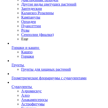
Другие виды цветущих растений
Зантедескии
Каланхоэ Розалины
Кампанулы
Орхидеи
Пуансеттии
Розы
Сенполии (фиалки)
Еще
Горшки и кашпо
Кашпо
Горшки
Грунты
Грунты для хищных растений
Геометрические флорариумы с суккулентами
Суккуленты
Адромискус
Алоэ
Анакампсеросы
Астрофитумы