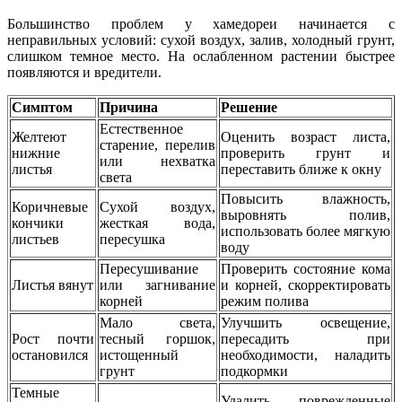
Большинство проблем у хамедореи начинается с
неправильных условий: сухой воздух, залив, холодный грунт,
слишком темное место. На ослабленном растении быстрее
появляются и вредители.
Симптом
Причина
Решение
Естественное
Желтеют
Оценить возраст листа,
старение, перелив
нижние
проверить грунт и
или нехватка
листья
переставить ближе к окну
света
Повысить влажность,
Коричневые
Сухой воздух,
выровнять полив,
кончики
жесткая вода,
использовать более мягкую
листьев
пересушка
воду
Пересушивание
Проверить состояние кома
Листья вянут
или загнивание
и корней, скорректировать
корней
режим полива
Мало света,
Улучшить освещение,
Рост почти
тесный горшок,
пересадить при
остановился
истощенный
необходимости, наладить
грунт
подкормки
Темные
Удалить поврежденные