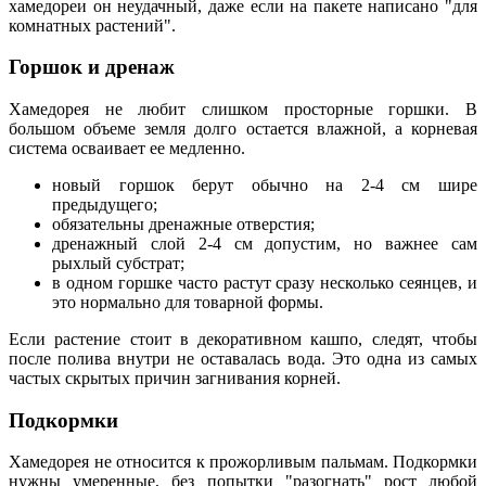
хамедореи он неудачный, даже если на пакете написано "для
комнатных растений".
Горшок и дренаж
Хамедорея не любит слишком просторные горшки. В
большом объеме земля долго остается влажной, а корневая
система осваивает ее медленно.
новый горшок берут обычно на 2-4 см шире
предыдущего;
обязательны дренажные отверстия;
дренажный слой 2-4 см допустим, но важнее сам
рыхлый субстрат;
в одном горшке часто растут сразу несколько сеянцев, и
это нормально для товарной формы.
Если растение стоит в декоративном кашпо, следят, чтобы
после полива внутри не оставалась вода. Это одна из самых
частых скрытых причин загнивания корней.
Подкормки
Хамедорея не относится к прожорливым пальмам. Подкормки
нужны умеренные, без попытки "разогнать" рост любой