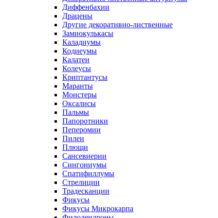
Диффенбахии
Драцены
Другие декоративно-лиственные
Замиокулькасы
Каладиумы
Кодиеумы
Калатеи
Колеусы
Криптантусы
Маранты
Монстеры
Оксалисы
Пальмы
Папоротники
Пеперомии
Пилеи
Плющи
Сансевиерии
Сингониумы
Спатифиллумы
Стрелиции
Традесканции
Фикусы
Фикусы Микрокарпа
Филодендроны