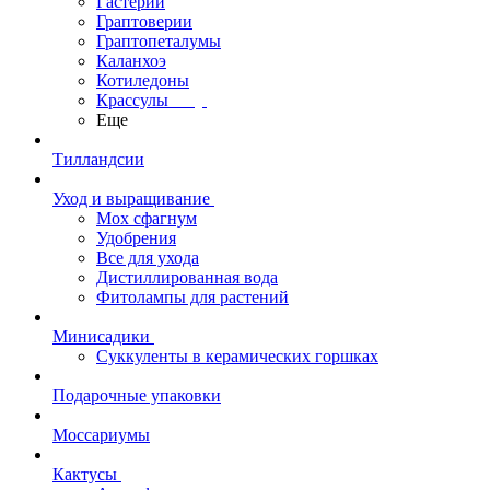
Гастерии
Граптоверии
Граптопеталумы
Каланхоэ
Котиледоны
Крассулы
Еще
Тилландсии
Уход и выращивание
Мох сфагнум
Удобрения
Все для ухода
Дистиллированная вода
Фитолампы для растений
Минисадики
Суккуленты в керамических горшках
Подарочные упаковки
Моссариумы
Кактусы