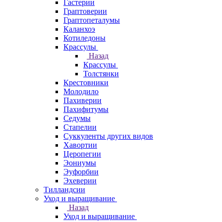
Гастерии
Граптоверии
Граптопеталумы
Каланхоэ
Котиледоны
Крассулы
Назад
Крассулы
Толстянки
Крестовники
Молодило
Пахиверии
Пахифитумы
Седумы
Стапелии
Суккуленты других видов
Хавортии
Церопегии
Эониумы
Эуфорбии
Эхеверии
Тилландсии
Уход и выращивание
Назад
Уход и выращивание