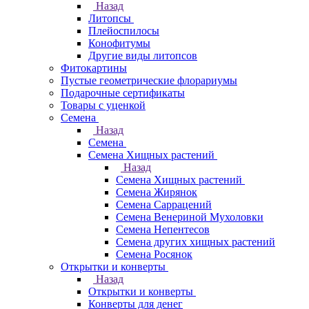
Назад
Литопсы
Плейоспилосы
Конофитумы
Другие виды литопсов
Фитокартины
Пустые геометрические флорариумы
Подарочные сертификаты
Товары с уценкой
Семена
Назад
Семена
Семена Хищных растений
Назад
Семена Хищных растений
Семена Жирянок
Семена Саррацений
Семена Венериной Мухоловки
Семена Непентесов
Семена других хищных растений
Семена Росянок
Открытки и конверты
Назад
Открытки и конверты
Конверты для денег