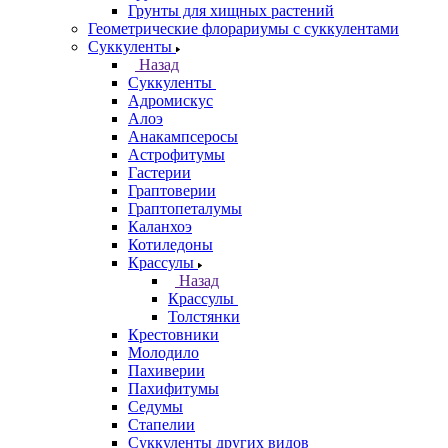
Грунты для хищных растений
Геометрические флорариумы с суккулентами
Суккуленты
Назад
Суккуленты
Адромискус
Алоэ
Анакампсеросы
Астрофитумы
Гастерии
Граптоверии
Граптопеталумы
Каланхоэ
Котиледоны
Крассулы
Назад
Крассулы
Толстянки
Крестовники
Молодило
Пахиверии
Пахифитумы
Седумы
Стапелии
Суккуленты других видов