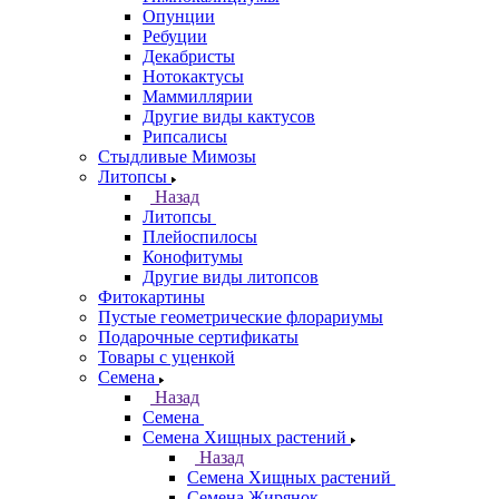
Опунции
Ребуции
Декабристы
Нотокактусы
Маммиллярии
Другие виды кактусов
Рипсалисы
Стыдливые Мимозы
Литопсы
Назад
Литопсы
Плейоспилосы
Конофитумы
Другие виды литопсов
Фитокартины
Пустые геометрические флорариумы
Подарочные сертификаты
Товары с уценкой
Семена
Назад
Семена
Семена Хищных растений
Назад
Семена Хищных растений
Семена Жирянок