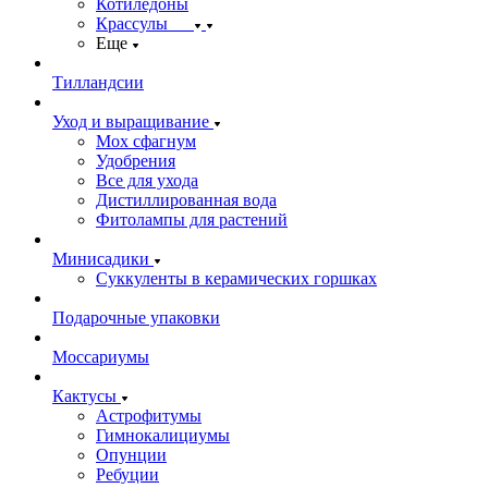
Котиледоны
Крассулы
Еще
Тилландсии
Уход и выращивание
Мох сфагнум
Удобрения
Все для ухода
Дистиллированная вода
Фитолампы для растений
Минисадики
Суккуленты в керамических горшках
Подарочные упаковки
Моссариумы
Кактусы
Астрофитумы
Гимнокалициумы
Опунции
Ребуции