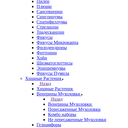
Пилеи
Плющи
Сансевиерии
Сингониумы
Спатифиллумы
Стрелиции
Традесканции
Фикусы
Фикусы Микрокарпа
Филодендроны
Фиттонии
Хойи
Шизматоглоттисы
Эпипремнумы
Фикусы Пумила
Хищные Растения
Назад
Хищные Растения
Венерины Мухоловки
Назад
Венерины Мухоловки
Пересаженные Мухоловки
Комбо наборы
Не пересаженные Мухоловки
Гелиамфоры