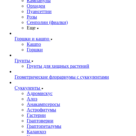
Кампанулы
Орхидеи
Пуансеттии
Розы
Сенполии (фиалки)
Еще
Горшки и кашпо
Кашпо
Горшки
Грунты
Грунты для хищных растений
Геометрические флорариумы с суккулентами
Суккуленты
Адромискус
Алоэ
Анакампсеросы
Астрофитумы
Гастерии
Граптоверии
Граптопеталумы
Каланхоэ