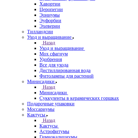
Хавортии
Церопегии
Эониумы
Эуфорбии
Эхеверии
Тилландсии
Уход и выращивание
Назад
Уход и выращивание
Мох сфагнум
Удобрения
Все для ухода
Дистиллированная вода
Фитолампы для растений
Минисадики
Назад
Минисадики
Суккуленты в керамических горшках
Подарочные упаковки
Моссариумы
Кактусы
Назад
Кактусы
Астрофитумы
Гимнокалициумы