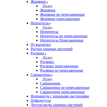
Жирянки
Назад
Жирянки
Жирянки не пересаженные
Жирянки пересаженные
Непентесы
Назад
Непентесы
Непентесы не пересаженные
Непентесы Пересаженные
Пузырчатки
Ростки хищных растений
Росянки
Назад
Росянки
Росянки пересаженные
Росянки не пересаженные
Саррацении
Назад
Саррацении
Саррацении не пересаженные
Саррацении пересаженные
Флорариум с хищными растениями
Цефалотусы
Другие виды хищных растений