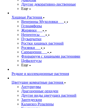
Другие декоративно-лиственные
Еще
Хищные Растения
Венерины Мухоловки
Гелиамфоры
Жирянки
Непентесы
Пузырчатки
Ростки хищных растений
Росянки
Саррацении
Флорариум с хищными растениями
Цефалотусы
Еще
Редкие и коллекционные растения
Цветущие комнатные растения
Антуриумы
Драгоценные орхидеи
Другие виды цветущих растений
Зантедескии
Каланхоэ Розалины