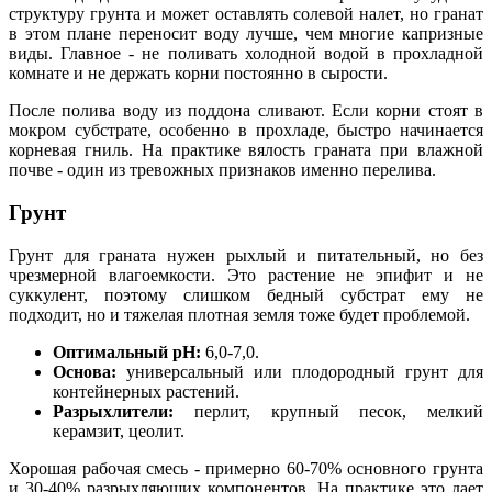
структуру грунта и может оставлять солевой налет, но гранат
в этом плане переносит воду лучше, чем многие капризные
виды. Главное - не поливать холодной водой в прохладной
комнате и не держать корни постоянно в сырости.
После полива воду из поддона сливают. Если корни стоят в
мокром субстрате, особенно в прохладе, быстро начинается
корневая гниль. На практике вялость граната при влажной
почве - один из тревожных признаков именно перелива.
Грунт
Грунт для граната нужен рыхлый и питательный, но без
чрезмерной влагоемкости. Это растение не эпифит и не
суккулент, поэтому слишком бедный субстрат ему не
подходит, но и тяжелая плотная земля тоже будет проблемой.
Оптимальный pH:
6,0-7,0.
Основа:
универсальный или плодородный грунт для
контейнерных растений.
Разрыхлители:
перлит, крупный песок, мелкий
керамзит, цеолит.
Хорошая рабочая смесь - примерно 60-70% основного грунта
и 30-40% разрыхляющих компонентов. На практике это дает