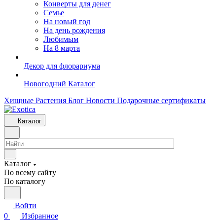
Конверты для денег
Семье
На новый год
На день рождения
Любимым
На 8 марта
Декор для флорариума
Новогодний Каталог
Хищные Растения
Блог
Новости
Подарочные сертификаты
Каталог
Каталог
По всему сайту
По каталогу
Войти
0
Избранное