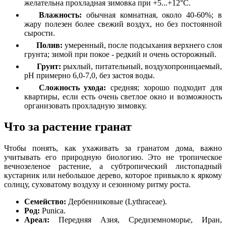
желательна прохладная зимовка при +5...+12°C.
Влажность:
обычная комнатная, около 40-60%; в
жару полезен более свежий воздух, но без постоянной
сырости.
Полив:
умеренный, после подсыхания верхнего слоя
грунта; зимой при покое - редкий и очень осторожный.
Грунт:
рыхлый, питательный, воздухопроницаемый,
pH примерно 6,0-7,0, без застоя воды.
Сложность ухода:
средняя; хорошо подходит для
квартиры, если есть очень светлое окно и возможность
организовать прохладную зимовку.
Что за растение гранат
Чтобы понять, как ухаживать за гранатом дома, важно
учитывать его природную биологию. Это не тропическое
вечнозеленое растение, а субтропический листопадный
кустарник или небольшое дерево, которое привыкло к яркому
солнцу, суховатому воздуху и сезонному ритму роста.
Семейство:
Дербенниковые (Lythraceae).
Род:
Punica.
Ареал:
Передняя Азия, Средиземноморье, Иран,