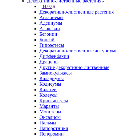
Декоративно-лиственные растения
Назад
Декоративно-лиственные растения
Аглаонемы
Адениумы
Алоказии
Бегонии
Бонсай
Гипоэстесы
Декоративно-лиственные антуриумы
Диффенбахии
Драцены
Другие декоративно-лиственные
Замиокулькасы
Каладиумы
Кодиеумы
Калатеи
Колеусы
Криптантусы
Маранты
Монстеры
Оксалисы
Пальмы
Папоротники
Пеперомии