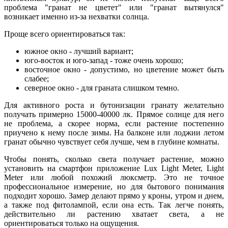
проблема "гранат не цветет" или "гранат вытянулся"
возникает именно из-за нехватки солнца.
Проще всего ориентироваться так:
южное окно - лучший вариант;
юго-восток и юго-запад - тоже очень хорошо;
восточное окно - допустимо, но цветение может быть
слабее;
северное окно - для граната слишком темно.
Для активного роста и бутонизации гранату желательно
получать примерно 15000-40000 лк. Прямое солнце для него
не проблема, а скорее норма, если растение постепенно
приучено к нему после зимы. На балконе или лоджии летом
гранат обычно чувствует себя лучше, чем в глубине комнаты.
Чтобы понять, сколько света получает растение, можно
установить на смартфон приложение Lux Light Meter, Light
Meter или любой похожий люксметр. Это не точное
профессиональное измерение, но для бытового понимания
подходит хорошо. Замер делают прямо у кроны, утром и днем,
а также под фитолампой, если она есть. Так легче понять,
действительно ли растению хватает света, а не
ориентироваться только на ощущения.