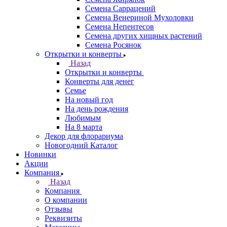
Семена Саррацений
Семена Венериной Мухоловки
Семена Непентесов
Семена других хищных растений
Семена Росянок
Открытки и конверты
Назад
Открытки и конверты
Конверты для денег
Семье
На новый год
На день рождения
Любимым
На 8 марта
Декор для флорариума
Новогодний Каталог
Новинки
Акции
Компания
Назад
Компания
О компании
Отзывы
Реквизиты