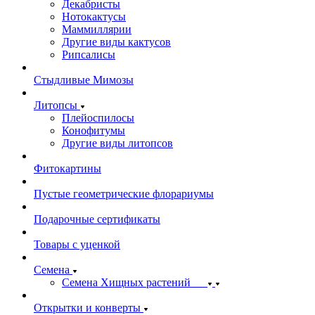
Декабристы
Нотокактусы
Маммиллярии
Другие виды кактусов
Рипсалисы
Стыдливые Мимозы
Литопсы
Плейоспилосы
Конофитумы
Другие виды литопсов
Фитокартины
Пустые геометрические флорариумы
Подарочные сертификаты
Товары с уценкой
Семена
Семена Хищных растений
Открытки и конверты