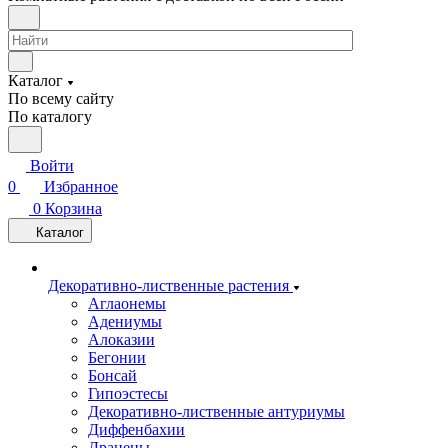
Каталог
По всему сайту
По каталогу
Войти
0
Избранное
0
Корзина
Каталог
Декоративно-лиственные растения
Аглаонемы
Адениумы
Алоказии
Бегонии
Бонсай
Гипоэстесы
Декоративно-лиственные антуриумы
Диффенбахии
Драцены