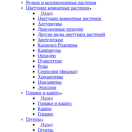
Редкие и коллекционные растения
Цветущие комнатные растения
Назад
Цветущие комнатные растения
Антуриумы
Драгоценные орхидеи
Другие виды цветущих растений
Зантедескии
Каланхоэ Розалины
Кампанулы
Орхидеи
Пуансеттии
Розы
Сенполии (фиалки)
Хризантемы
Цикламены
Эписции
Горшки и кашпо
Назад
Горшки и кашпо
Кашпо
Горшки
Грунты
Назад
Грунты