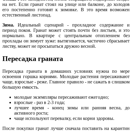
на нет. Если гранат стоял на улице или балконе, до холодов
его постепенно готовят к зимовке. В это время возможен
естественный листопад.
Зима.
Идеальный сценарий - прохладное содержание и
период покоя. Гранат может стоять почти без листьев, и это
нормально. В квартире с центральным отоплением без
прохлады он зимует хуже: вытягивается, частично сбрасывает
листву, может не просыпаться дружно весной.
Пересадка граната
Пересадка граната в домашних условиях нужна по мере
освоения горшка корнями. Молодые растения пересаживают
чаще, взрослые - реже. Главное правило - не сажать в слишком
большую емкость.
молодые экземпляры пересаживают ежегодно;
взрослые - раз в 2-3 года;
лучшее время - конец зимы или ранняя весна, до
активного роста;
чаще используют перевалку, если корни здоровы.
После покупки гранат лучше сначала поставить на карантин