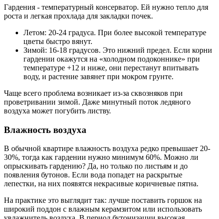
Гардения - температурный консерватор. Ей нужно тепло для
роста и легкая прохлада для закладки почек.
Летом: 20-24 градуса. При более высокой температуре
цветы быстро вянут.
Зимой: 16-18 градусов. Это нижний предел. Если корни
гардении окажутся на «холодном подоконнике» при
температуре +12 и ниже, они перестанут впитывать
воду, и растение завянет при мокром грунте.
Чаще всего проблема возникает из-за сквозняков при
проветривании зимой. Даже минутный поток ледяного
воздуха может погубить листву.
Влажность воздуха
В обычной квартире влажность воздуха редко превышает 20-
30%, тогда как гардении нужно минимум 60%. Можно ли
опрыскивать гардению? Да, но только по листьям и до
появления бутонов. Если вода попадет на раскрытые
лепестки, на них появятся некрасивые коричневые пятна.
На практике это выглядит так: лучше поставить горшок на
широкий поддон с влажным керамзитом или использовать
увлажнитель воздуха. В период бутонизации высокая