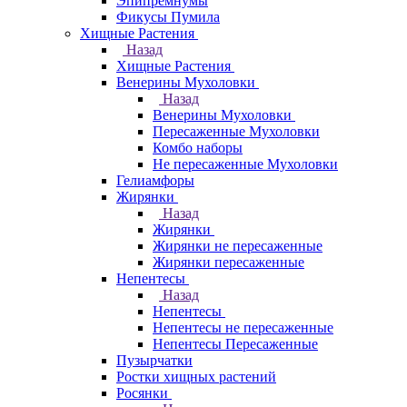
Эпипремнумы
Фикусы Пумила
Хищные Растения
Назад
Хищные Растения
Венерины Мухоловки
Назад
Венерины Мухоловки
Пересаженные Мухоловки
Комбо наборы
Не пересаженные Мухоловки
Гелиамфоры
Жирянки
Назад
Жирянки
Жирянки не пересаженные
Жирянки пересаженные
Непентесы
Назад
Непентесы
Непентесы не пересаженные
Непентесы Пересаженные
Пузырчатки
Ростки хищных растений
Росянки