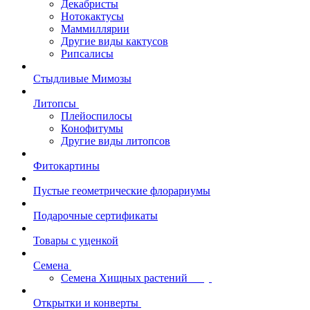
Декабристы
Нотокактусы
Маммиллярии
Другие виды кактусов
Рипсалисы
Стыдливые Мимозы
Литопсы
Плейоспилосы
Конофитумы
Другие виды литопсов
Фитокартины
Пустые геометрические флорариумы
Подарочные сертификаты
Товары с уценкой
Семена
Семена Хищных растений
Открытки и конверты