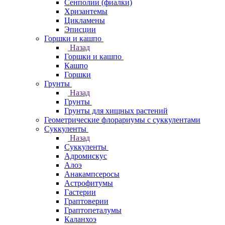
Сенполии (фиалки)
Хризантемы
Цикламены
Эписции
Горшки и кашпо
Назад
Горшки и кашпо
Кашпо
Горшки
Грунты
Назад
Грунты
Грунты для хищных растений
Геометрические флорариумы с суккулентами
Суккуленты
Назад
Суккуленты
Адромискус
Алоэ
Анакампсеросы
Астрофитумы
Гастерии
Граптоверии
Граптопеталумы
Каланхоэ