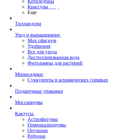
Котиледоны
Крассулы
Еще
Тилландсии
Уход и выращивание
Мох сфагнум
Удобрения
Все для ухода
Дистиллированная вода
Фитолампы для растений
Минисадики
Суккуленты в керамических горшках
Подарочные упаковки
Моссариумы
Кактусы
Астрофитумы
Гимнокалициумы
Опунции
Ребуции