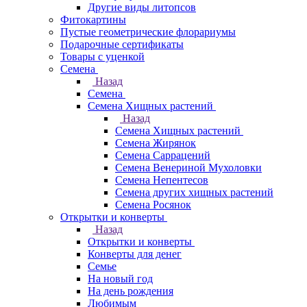
Другие виды литопсов
Фитокартины
Пустые геометрические флорариумы
Подарочные сертификаты
Товары с уценкой
Семена
Назад
Семена
Семена Хищных растений
Назад
Семена Хищных растений
Семена Жирянок
Семена Саррацений
Семена Венериной Мухоловки
Семена Непентесов
Семена других хищных растений
Семена Росянок
Открытки и конверты
Назад
Открытки и конверты
Конверты для денег
Семье
На новый год
На день рождения
Любимым