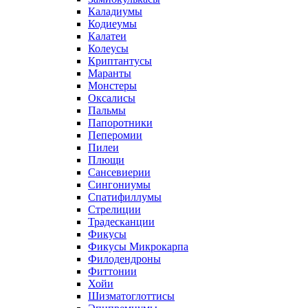
Каладиумы
Кодиеумы
Калатеи
Колеусы
Криптантусы
Маранты
Монстеры
Оксалисы
Пальмы
Папоротники
Пеперомии
Пилеи
Плющи
Сансевиерии
Сингониумы
Спатифиллумы
Стрелиции
Традесканции
Фикусы
Фикусы Микрокарпа
Филодендроны
Фиттонии
Хойи
Шизматоглоттисы