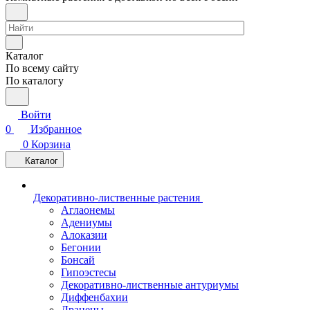
Каталог
По всему сайту
По каталогу
Войти
0
Избранное
0
Корзина
Каталог
Декоративно-лиственные растения
Аглаонемы
Адениумы
Алоказии
Бегонии
Бонсай
Гипоэстесы
Декоративно-лиственные антуриумы
Диффенбахии
Драцены