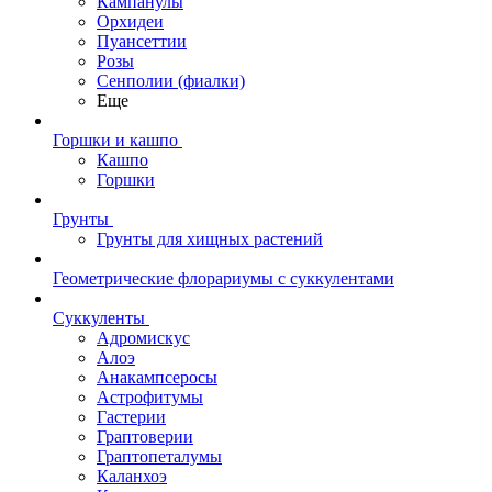
Кампанулы
Орхидеи
Пуансеттии
Розы
Сенполии (фиалки)
Еще
Горшки и кашпо
Кашпо
Горшки
Грунты
Грунты для хищных растений
Геометрические флорариумы с суккулентами
Суккуленты
Адромискус
Алоэ
Анакампсеросы
Астрофитумы
Гастерии
Граптоверии
Граптопеталумы
Каланхоэ