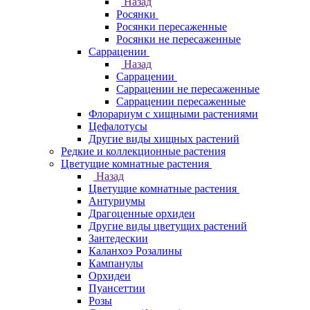
Назад
Росянки
Росянки пересаженные
Росянки не пересаженные
Саррацении
Назад
Саррацении
Саррацении не пересаженные
Саррацении пересаженные
Флорариум с хищными растениями
Цефалотусы
Другие виды хищных растений
Редкие и коллекционные растения
Цветущие комнатные растения
Назад
Цветущие комнатные растения
Антуриумы
Драгоценные орхидеи
Другие виды цветущих растений
Зантедескии
Каланхоэ Розалины
Кампанулы
Орхидеи
Пуансеттии
Розы