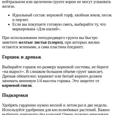
нейтральном или щелочном грунте корни не могут усваивать
железо.
Идеальный состав: верховой торф, хвойная земля, песок
и перлит.
Если вы покупаете готовую смесь, выбирайте ту, что
маркирована «Для азалий».
При использовании неподходящего грунта вы быстро
заметите
желтые листья (хлороз)
, при которых жилки
остаются зелеными, а сама пластина бледнеет.
Горшок и дренаж
Выбирайте горшок по размеру корневой системы, не берите
«на вырост». В слишком большом объеме грунт закисает.
Дренаж обязателен: керамзит или битый кирпич должен
занимать минимум 1/4 высоты горшка. Это защитит от
корневой гнили
.
Подкормки
Удобрять гардению нужно весной и летом раз в две недели.
Используйте удобрения для кислолюбивых растений. Важно
выбирать препараты без кальция! Очень полезно чередовать