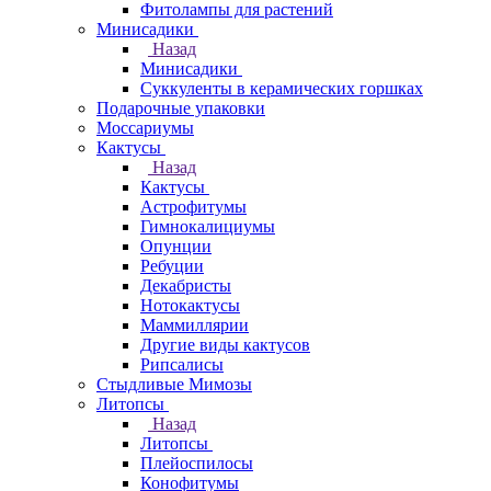
Фитолампы для растений
Минисадики
Назад
Минисадики
Суккуленты в керамических горшках
Подарочные упаковки
Моссариумы
Кактусы
Назад
Кактусы
Астрофитумы
Гимнокалициумы
Опунции
Ребуции
Декабристы
Нотокактусы
Маммиллярии
Другие виды кактусов
Рипсалисы
Стыдливые Мимозы
Литопсы
Назад
Литопсы
Плейоспилосы
Конофитумы