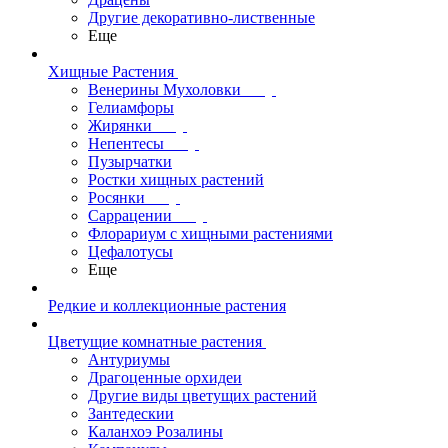
Другие декоративно-лиственные
Еще
Хищные Растения
Венерины Мухоловки
Гелиамфоры
Жирянки
Непентесы
Пузырчатки
Ростки хищных растений
Росянки
Саррацении
Флорариум с хищными растениями
Цефалотусы
Еще
Редкие и коллекционные растения
Цветущие комнатные растения
Антуриумы
Драгоценные орхидеи
Другие виды цветущих растений
Зантедескии
Каланхоэ Розалины