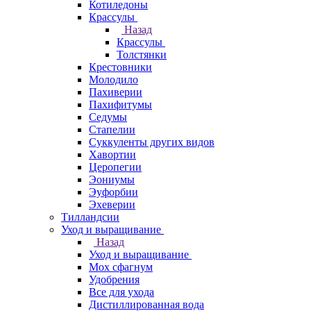
Котиледоны
Крассулы
Назад
Крассулы
Толстянки
Крестовники
Молодило
Пахиверии
Пахифитумы
Седумы
Стапелии
Суккуленты других видов
Хавортии
Церопегии
Эониумы
Эуфорбии
Эхеверии
Тилландсии
Уход и выращивание
Назад
Уход и выращивание
Мох сфагнум
Удобрения
Все для ухода
Дистиллированная вода