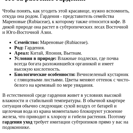
Чтобы понять, как угодить этой красавице, нужно вспомнить,
откуда она родом. Гардения - представитель семейства
Мареновые (Rubiaceae), к которому также относится кофе. В
дикой природе она растет в субтропических лесах Восточной
и Юго-Восточной Азии.
Семейство:
Мареновые (Rubiaceae).
Род:
Гардения.
Ареал:
Китай, Япония, Вьетнам.
Условия в природе:
Влажные подлески, где почва
всегда богата разложившейся органикой и имеет
высокую кислотность.
Биологические особенности:
Вечнозеленый кустарник
с глянцевыми листьями. Цветы меняют оттенок с чисто-
белого на кремовый по мере увядания.
В естественной среде гардения живет в условиях высокой
влажности и стабильной температуры. В обычной квартире
ситуация обычно следующая: сухой воздух от батарей и
щелочная вода из крана моментально блокируют усвоение
железа, что приводит к хлорозу и гибели растения. Поэтому
гардения уход
требует имитации субтропиков прямо у вас на
подоконнике.