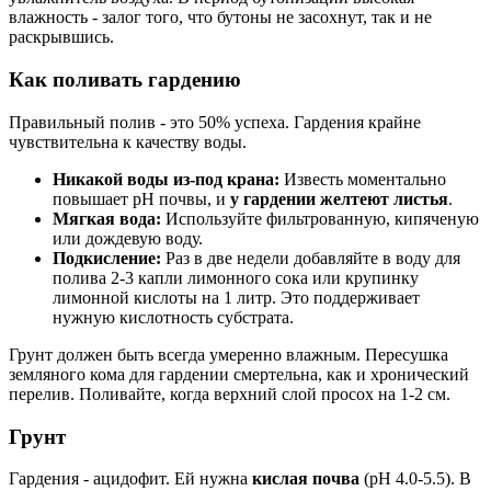
влажность - залог того, что бутоны не засохнут, так и не
раскрывшись.
Как поливать гардению
Правильный полив - это 50% успеха. Гардения крайне
чувствительна к качеству воды.
Никакой воды из-под крана:
Известь моментально
повышает pH почвы, и
у гардении желтеют листья
.
Мягкая вода:
Используйте фильтрованную, кипяченую
или дождевую воду.
Подкисление:
Раз в две недели добавляйте в воду для
полива 2-3 капли лимонного сока или крупинку
лимонной кислоты на 1 литр. Это поддерживает
нужную кислотность субстрата.
Грунт должен быть всегда умеренно влажным. Пересушка
земляного кома для гардении смертельна, как и хронический
перелив. Поливайте, когда верхний слой просох на 1-2 см.
Грунт
Гардения - ацидофит. Ей нужна
кислая почва
(pH 4.0-5.5). В