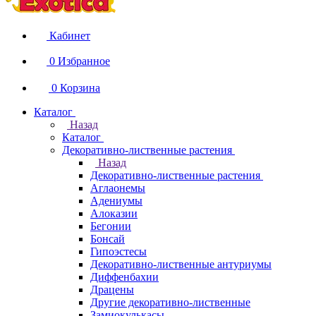
Кабинет
0
Избранное
0
Корзина
Каталог
Назад
Каталог
Декоративно-лиственные растения
Назад
Декоративно-лиственные растения
Аглаонемы
Адениумы
Алоказии
Бегонии
Бонсай
Гипоэстесы
Декоративно-лиственные антуриумы
Диффенбахии
Драцены
Другие декоративно-лиственные
Замиокулькасы