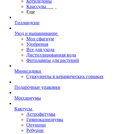
Котиледоны
Крассулы
Еще
Тилландсии
Уход и выращивание
Мох сфагнум
Удобрения
Все для ухода
Дистиллированная вода
Фитолампы для растений
Минисадики
Суккуленты в керамических горшках
Подарочные упаковки
Моссариумы
Кактусы
Астрофитумы
Гимнокалициумы
Опунции
Ребуции