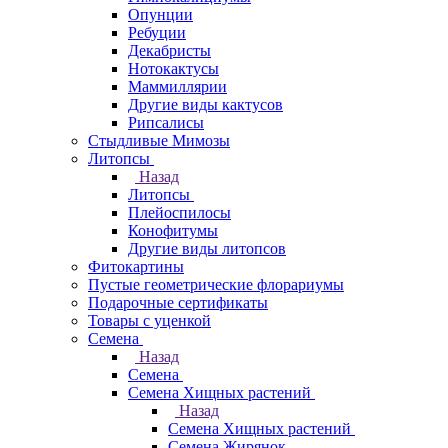
Опунции
Ребуции
Декабристы
Нотокактусы
Маммиллярии
Другие виды кактусов
Рипсалисы
Стыдливые Мимозы
Литопсы
Назад
Литопсы
Плейоспилосы
Конофитумы
Другие виды литопсов
Фитокартины
Пустые геометрические флорариумы
Подарочные сертификаты
Товары с уценкой
Семена
Назад
Семена
Семена Хищных растений
Назад
Семена Хищных растений
Семена Жирянок