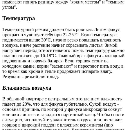
помогают понять разницу между "ярким местом" и "темным
углом".
Температура
Температурный режим должен быть ровным. Летом фикус
прекрасно чувствует себя при 22-25°C. Если температура
поднимается выше 30°C, нужно резко повышать влажность
воздуха, иначе растение начнет сбрасывать листья. Зимой
наступает период относительного покоя, температуру можно
плавно снизить до 16-18°C. Главный враг фикуса - холодный
подоконник и горячая батарея. Если горшок стоит на
холодном камне, корни "засыпают" и перестают пить воду, в
то время как крона в тепле продолжает испарять влагу.
Результат - резкий листопад.
Влажность воздуха
В обычной квартире с центральным отоплением влажность
падает до 20%, что для фикуса губительно. Сухой воздух -
основная причина, по которой у фикуса микрокарпа сохнут
кончики листьев и заводится паутинный клещ. Чтобы спасти
ситуацию, используйте увлажнитель воздуха или поставьте
горшок в широкий поддон с влажным керамзитом (дно