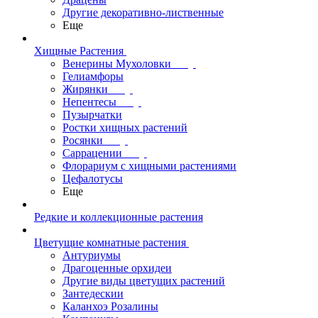
Другие декоративно-лиственные
Еще
Хищные Растения
Венерины Мухоловки
Гелиамфоры
Жирянки
Непентесы
Пузырчатки
Ростки хищных растений
Росянки
Саррацении
Флорариум с хищными растениями
Цефалотусы
Еще
Редкие и коллекционные растения
Цветущие комнатные растения
Антуриумы
Драгоценные орхидеи
Другие виды цветущих растений
Зантедескии
Каланхоэ Розалины