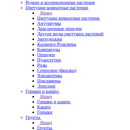
Редкие и коллекционные растения
Цветущие комнатные растения
Назад
Цветущие комнатные растения
Антуриумы
Драгоценные орхидеи
Другие виды цветущих растений
Зантедескии
Каланхоэ Розалины
Кампанулы
Орхидеи
Пуансеттии
Розы
Сенполии (фиалки)
Хризантемы
Цикламены
Эписции
Горшки и кашпо
Назад
Горшки и кашпо
Кашпо
Горшки
Грунты
Назад
Грунты