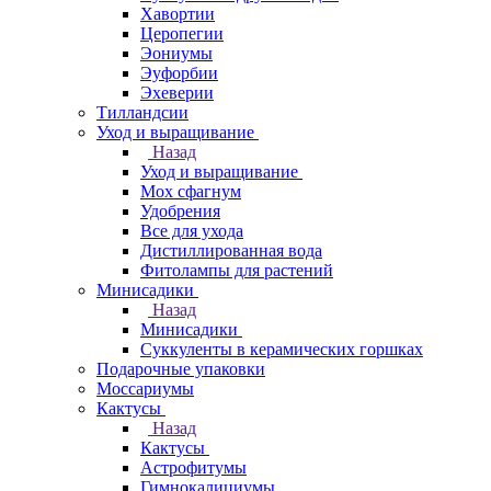
Хавортии
Церопегии
Эониумы
Эуфорбии
Эхеверии
Тилландсии
Уход и выращивание
Назад
Уход и выращивание
Мох сфагнум
Удобрения
Все для ухода
Дистиллированная вода
Фитолампы для растений
Минисадики
Назад
Минисадики
Суккуленты в керамических горшках
Подарочные упаковки
Моссариумы
Кактусы
Назад
Кактусы
Астрофитумы
Гимнокалициумы