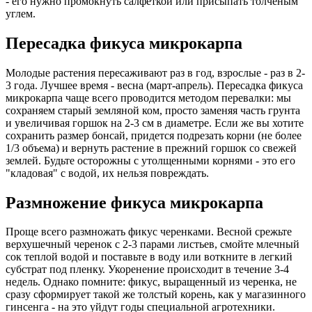
- его нужно промокнуть салфеткой или присыпать толченым
углем.
Пересадка фикуса микрокарпа
Молодые растения пересаживают раз в год, взрослые - раз в 2-
3 года. Лучшее время - весна (март-апрель). Пересадка фикуса
микрокарпа чаще всего проводится методом перевалки: мы
сохраняем старый земляной ком, просто заменяя часть грунта
и увеличивая горшок на 2-3 см в диаметре. Если же вы хотите
сохранить размер бонсай, придется подрезать корни (не более
1/3 объема) и вернуть растение в прежний горшок со свежей
землей. Будьте осторожны с утолщенными корнями - это его
"кладовая" с водой, их нельзя повреждать.
Размножение фикуса микрокарпа
Проще всего размножать фикус черенками. Весной срежьте
верхушечный черенок с 2-3 парами листьев, смойте млечный
сок теплой водой и поставьте в воду или воткните в легкий
субстрат под пленку. Укоренение происходит в течение 3-4
недель. Однако помните: фикус, выращенный из черенка, не
сразу сформирует такой же толстый корень, как у магазинного
гинсенга - на это уйдут годы специальной агротехники.