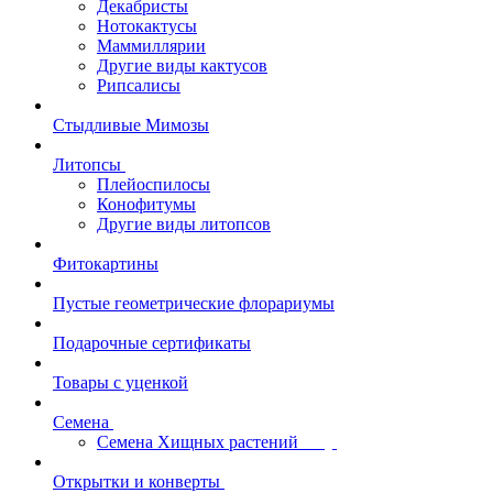
Декабристы
Нотокактусы
Маммиллярии
Другие виды кактусов
Рипсалисы
Стыдливые Мимозы
Литопсы
Плейоспилосы
Конофитумы
Другие виды литопсов
Фитокартины
Пустые геометрические флорариумы
Подарочные сертификаты
Товары с уценкой
Семена
Семена Хищных растений
Открытки и конверты