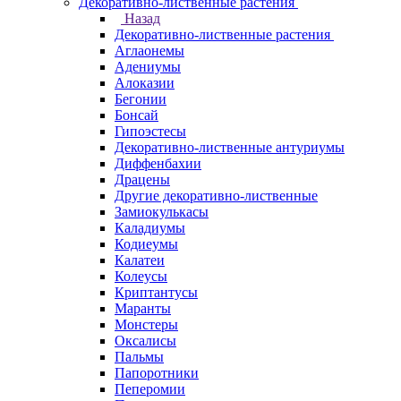
Декоративно-лиственные растения
Назад
Декоративно-лиственные растения
Аглаонемы
Адениумы
Алоказии
Бегонии
Бонсай
Гипоэстесы
Декоративно-лиственные антуриумы
Диффенбахии
Драцены
Другие декоративно-лиственные
Замиокулькасы
Каладиумы
Кодиеумы
Калатеи
Колеусы
Криптантусы
Маранты
Монстеры
Оксалисы
Пальмы
Папоротники
Пеперомии