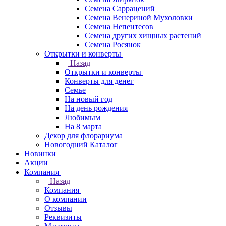
Семена Саррацений
Семена Венериной Мухоловки
Семена Непентесов
Семена других хищных растений
Семена Росянок
Открытки и конверты
Назад
Открытки и конверты
Конверты для денег
Семье
На новый год
На день рождения
Любимым
На 8 марта
Декор для флорариума
Новогодний Каталог
Новинки
Акции
Компания
Назад
Компания
О компании
Отзывы
Реквизиты