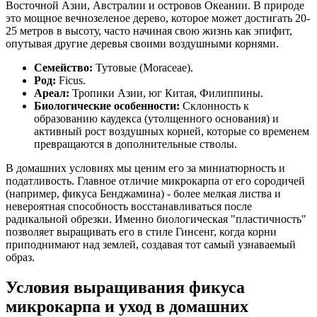
Восточной Азии, Австралии и островов Океании. В природе
это мощное вечнозеленое дерево, которое может достигать 20-
25 метров в высоту, часто начиная свою жизнь как эпифит,
опутывая другие деревья своими воздушными корнями.
Семейство:
Тутовые (Moraceae).
Род:
Ficus.
Ареал:
Тропики Азии, юг Китая, Филиппины.
Биологические особенности:
Склонность к
образованию каудекса (утолщенного основания) и
активный рост воздушных корней, которые со временем
превращаются в дополнительные стволы.
В домашних условиях мы ценим его за миниатюрность и
податливость. Главное отличие микрокарпа от его сородичей
(например, фикуса Бенджамина) - более мелкая листва и
невероятная способность восстанавливаться после
радикальной обрезки. Именно биологическая "пластичность"
позволяет выращивать его в стиле Гинсенг, когда корни
приподнимают над землей, создавая тот самый узнаваемый
образ.
Условия выращивания фикуса
микрокарпа и уход в домашних