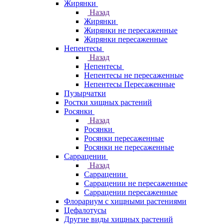
Жирянки
Назад
Жирянки
Жирянки не пересаженные
Жирянки пересаженные
Непентесы
Назад
Непентесы
Непентесы не пересаженные
Непентесы Пересаженные
Пузырчатки
Ростки хищных растений
Росянки
Назад
Росянки
Росянки пересаженные
Росянки не пересаженные
Саррацении
Назад
Саррацении
Саррацении не пересаженные
Саррацении пересаженные
Флорариум с хищными растениями
Цефалотусы
Другие виды хищных растений