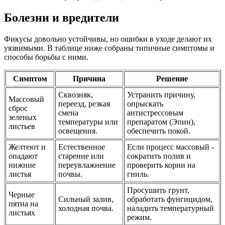
Болезни и вредители
Фикусы довольно устойчивы, но ошибки в уходе делают их
уязвимыми. В таблице ниже собраны типичные симптомы и
способы борьбы с ними.
Симптом
Причина
Решение
Сквозняк,
Устранить причину,
Массовый
переезд, резкая
опрыскать
сброс
смена
антистрессовым
зеленых
температуры или
препаратом (Эпин),
листьев
освещения.
обеспечить покой.
Желтеют и
Естественное
Если процесс массовый -
опадают
старение или
сократить полив и
нижние
переувлажнение
проверить корни на
листья
почвы.
гниль.
Просушить грунт,
Черные
Сильный залив,
обработать фунгицидом,
пятна на
холодная почва.
наладить температурный
листьях
режим.