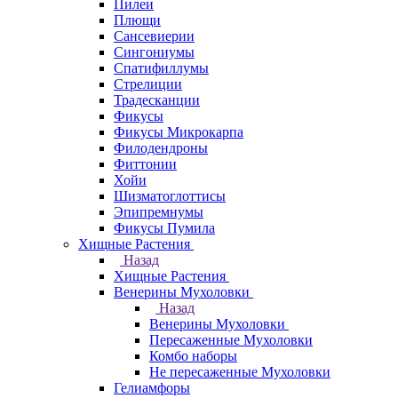
Пилеи
Плющи
Сансевиерии
Сингониумы
Спатифиллумы
Стрелиции
Традесканции
Фикусы
Фикусы Микрокарпа
Филодендроны
Фиттонии
Хойи
Шизматоглоттисы
Эпипремнумы
Фикусы Пумила
Хищные Растения
Назад
Хищные Растения
Венерины Мухоловки
Назад
Венерины Мухоловки
Пересаженные Мухоловки
Комбо наборы
Не пересаженные Мухоловки
Гелиамфоры