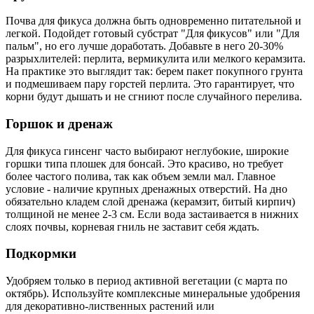
Почва для фикуса должна быть одновременно питательной и
легкой. Подойдет готовый субстрат "Для фикусов" или "Для
пальм", но его лучше доработать. Добавьте в него 20-30%
разрыхлителей: перлита, вермикулита или мелкого керамзита.
На практике это выглядит так: берем пакет покупного грунта
и подмешиваем пару горстей перлита. Это гарантирует, что
корни будут дышать и не сгниют после случайного перелива.
Горшок и дренаж
Для фикуса гинсенг часто выбирают неглубокие, широкие
горшки типа плошек для бонсай. Это красиво, но требует
более частого полива, так как объем земли мал. Главное
условие - наличие крупных дренажных отверстий. На дно
обязательно кладем слой дренажа (керамзит, битый кирпич)
толщиной не менее 2-3 см. Если вода застаивается в нижних
слоях почвы, корневая гниль не заставит себя ждать.
Подкормки
Удобряем только в период активной вегетации (с марта по
октябрь). Используйте комплексные минеральные удобрения
для декоративно-лиственных растений или