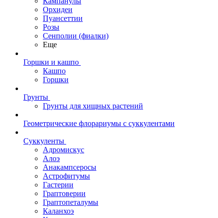
Кампанулы
Орхидеи
Пуансеттии
Розы
Сенполии (фиалки)
Еще
Горшки и кашпо
Кашпо
Горшки
Грунты
Грунты для хищных растений
Геометрические флорариумы с суккулентами
Суккуленты
Адромискус
Алоэ
Анакампсеросы
Астрофитумы
Гастерии
Граптоверии
Граптопеталумы
Каланхоэ