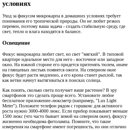
условиях
Уход за фикусом микрокарпа в домашних условиях требует
понимания его тропической природы. Он не любит резких
перемен, поэтому ваша задача - создать стабильную среду, где
свет, тепло и влага находятся в балансе.
Освещение
Фикус микрокарпа любит свет, но свет "мягкий". В типовой
квартире идеальное место для него - восточное или западное
окно. На южной стороне его придется притенять тюлем, иначе
на глянцевых листьях появятся ожоги. На северном окне
фикус будет расти медленно, а его крона станет рыхлой, так
как ветви начнут вытягиваться в поисках солнца.
Как понять, сколько света получает ваше растение? В эру
смартфонов это сделать проще всего. Установите любое
бесплатное приложение-люксметр (например, "Lux Light
Meter"). Положите телефон рядом с горшком: для активного
роста нужно 3000-4000 люкс. Если прибор показывает меньше
1500 люкс (что часто бывает зимой на северном окне), фикусу
жизненно необходима фитолампа. Помните, что такие
измерения на смартфоне имеют погрешность, но они отлично