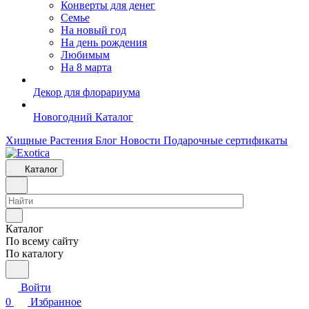
Конверты для денег
Семье
На новый год
На день рождения
Любимым
На 8 марта
Декор для флорариума
Новогодний Каталог
Хищные Растения
Блог
Новости
Подарочные сертификаты
Каталог
Каталог
По всему сайту
По каталогу
Войти
0
Избранное