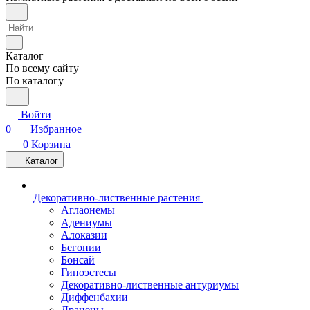
Каталог
По всему сайту
По каталогу
Войти
0
Избранное
0
Корзина
Каталог
Декоративно-лиственные растения
Аглаонемы
Адениумы
Алоказии
Бегонии
Бонсай
Гипоэстесы
Декоративно-лиственные антуриумы
Диффенбахии
Драцены