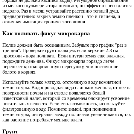
горшка не должно касаться воды). Регулярное опрыскивание
из мелкого пульверизатора помогает, но эффект от него длится
недолго. Раз в месяц устраивайте растению теплый душ,
предварительно закрыв землю пленкой - это и гигиена, и
отличная имитация тропического ливня.
Как поливать фикус микрокарпа
Полив должен быть осознанным. Забудьте про график "раз в
три дня". Проверьте грунт пальцем: если верхние 2-3 см
просохли - пора поливать. Если внутри земля еще влажная,
подождите день-два. Фикус микрокарпа гораздо легче
перенесет кратковременную пересушку, чем постоянное
болото в корнях.
Используйте только мягкую, отстоянную воду комнатной
температуры. Водопроводная вода слишком жесткая, от нее на
поверхности почвы и на стволе появляется белый
известковый налет, который со временем блокирует усвоение
питательных веществ. Если есть возможность, используйте
фильтрованную воду. Помните: зимой, при понижении
температуры, интервалы между поливами увеличиваются, так
как растение потребляет меньше влаги.
Грунт