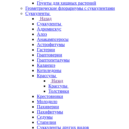
Грунты для хищных растений
Геометрические флорариумы с суккулентами
Суккуленты
Назад
Суккуленты
Адромискус
Алоэ
Анакампсеросы
Астрофитумы
Гастерии
Граптоверии
Граптопеталумы
Каланхоэ
Котиледоны
Крассулы
Назад
Крассулы
Толстянки
Крестовники
Молодило
Пахиверии
Пахифитумы
Седумы
Стапелии
Суккуленты других видов