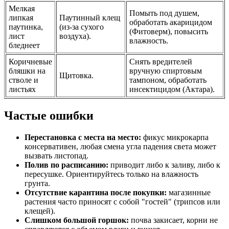
Мелкая
Помыть под душем,
липкая
Паутинный клещ
обработать акарицидом
паутинка,
(из-за сухого
(Фитоверм), повысить
лист
воздуха).
влажность.
бледнеет
Коричневые
Снять вредителей
бляшки на
вручную спиртовым
Щитовка.
стволе и
тампоном, обработать
листьях
инсектицидом (Актара).
Частые ошибки
Перестановка с места на место:
фикус микрокарпа
консервативен, любая смена угла падения света может
вызвать листопад.
Полив по расписанию:
приводит либо к заливу, либо к
пересушке. Ориентируйтесь только на влажность
грунта.
Отсутствие карантина после покупки:
магазинные
растения часто приносят с собой "гостей" (трипсов или
клещей).
Слишком большой горшок:
почва закисает, корни не