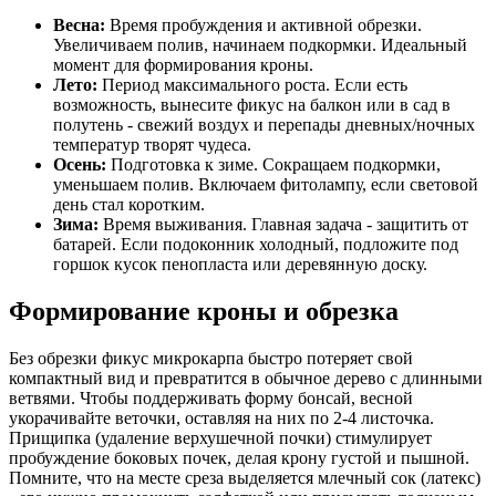
Весна:
Время пробуждения и активной обрезки.
Увеличиваем полив, начинаем подкормки. Идеальный
момент для формирования кроны.
Лето:
Период максимального роста. Если есть
возможность, вынесите фикус на балкон или в сад в
полутень - свежий воздух и перепады дневных/ночных
температур творят чудеса.
Осень:
Подготовка к зиме. Сокращаем подкормки,
уменьшаем полив. Включаем фитолампу, если световой
день стал коротким.
Зима:
Время выживания. Главная задача - защитить от
батарей. Если подоконник холодный, подложите под
горшок кусок пенопласта или деревянную доску.
Формирование кроны и обрезка
Без обрезки фикус микрокарпа быстро потеряет свой
компактный вид и превратится в обычное дерево с длинными
ветвями. Чтобы поддерживать форму бонсай, весной
укорачивайте веточки, оставляя на них по 2-4 листочка.
Прищипка (удаление верхушечной почки) стимулирует
пробуждение боковых почек, делая крону густой и пышной.
Помните, что на месте среза выделяется млечный сок (латекс)