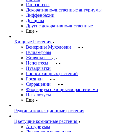
Гипоэстесы
Декоративно-лиственные антуриумы
Диффенбахии
Драцены
Другие декоративно-лиственные
Еще
Хищные Растения
Венерины Мухоловки
Гелиамфоры
Жирянки
Непентесы
Пузырчатки
Ростки хищных растений
Росянки
Саррацении
Флорариум с хищными растениями
Цефалотусы
Еще
Редкие и коллекционные растения
Цветущие комнатные растения
Антуриумы
Драгоценные орхидеи