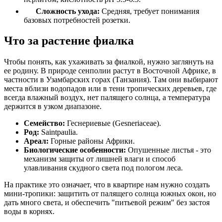
Сложность ухода:
Средняя, требует понимания
базовых потребностей розетки.
Что за растение фиалка
Чтобы понять, как ухаживать за фиалкой, нужно заглянуть на
ее родину. В природе сенполии растут в Восточной Африке, в
частности в Узамбарских горах (Танзания). Там они выбирают
места вблизи водопадов или в тени тропических деревьев, где
всегда влажный воздух, нет палящего солнца, а температура
держится в узком диапазоне.
Семейство:
Геснериевые (Gesneriaceae).
Род:
Saintpaulia.
Ареал:
Горные районы Африки.
Биологические особенности:
Опушенные листья - это
механизм защиты от лишней влаги и способ
улавливания скудного света под пологом леса.
На практике это означает, что в квартире нам нужно создать
мини-тропики: защитить от палящего солнца южных окон, но
дать много света, и обеспечить "питьевой режим" без застоя
воды в корнях.