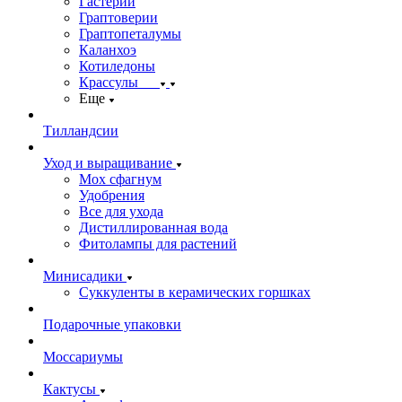
Гастерии
Граптоверии
Граптопеталумы
Каланхоэ
Котиледоны
Крассулы
Еще
Тилландсии
Уход и выращивание
Мох сфагнум
Удобрения
Все для ухода
Дистиллированная вода
Фитолампы для растений
Минисадики
Суккуленты в керамических горшках
Подарочные упаковки
Моссариумы
Кактусы