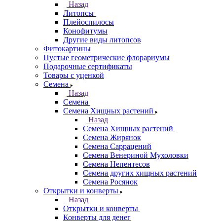
Назад
Литопсы
Плейоспилосы
Конофитумы
Другие виды литопсов
Фитокартины
Пустые геометрические флорариумы
Подарочные сертификаты
Товары с уценкой
Семена
Назад
Семена
Семена Хищных растений
Назад
Семена Хищных растений
Семена Жирянок
Семена Саррацений
Семена Венериной Мухоловки
Семена Непентесов
Семена других хищных растений
Семена Росянок
Открытки и конверты
Назад
Открытки и конверты
Конверты для денег