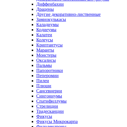
Диффенбахии
Драцены
Другие декоративно-лиственные
Замиокулькасы
Каладиумы
Кодиеумы
Калатеи
Колеусы
Криптантусы
Маранты
Монстеры
Оксалисы
Пальмы
Папоротники
Пеперомии
Пилеи
Плющи
Сансевиерии
Сингониумы
Спатифиллумы
Стрелиции
Традесканции
Фикусы
Фикусы Микрокарпа
Филодендроны