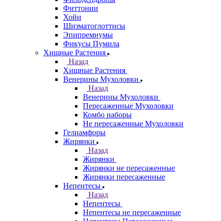
Фиттонии
Хойи
Шизматоглоттисы
Эпипремнумы
Фикусы Пумила
Хищные Растения
Назад
Хищные Растения
Венерины Мухоловки
Назад
Венерины Мухоловки
Пересаженные Мухоловки
Комбо наборы
Не пересаженные Мухоловки
Гелиамфоры
Жирянки
Назад
Жирянки
Жирянки не пересаженные
Жирянки пересаженные
Непентесы
Назад
Непентесы
Непентесы не пересаженные