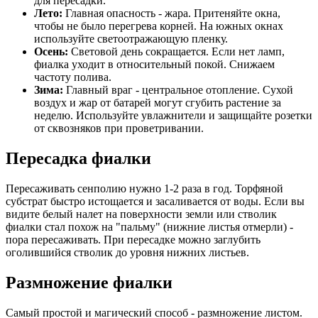
для пересадки.
Лето:
Главная опасность - жара. Притеняйте окна,
чтобы не было перегрева корней. На южных окнах
используйте светоотражающую пленку.
Осень:
Световой день сокращается. Если нет ламп,
фиалка уходит в относительный покой. Снижаем
частоту полива.
Зима:
Главный враг - центральное отопление. Сухой
воздух и жар от батарей могут сгубить растение за
неделю. Используйте увлажнители и защищайте розетки
от сквозняков при проветривании.
Пересадка фиалки
Пересаживать сенполию нужно 1-2 раза в год. Торфяной
субстрат быстро истощается и засаливается от воды. Если вы
видите белый налет на поверхности земли или стволик
фиалки стал похож на "пальму" (нижние листья отмерли) -
пора пересаживать. При пересадке можно заглубить
оголившийся стволик до уровня нижних листьев.
Размножение фиалки
Самый простой и магический способ - размножение листом.