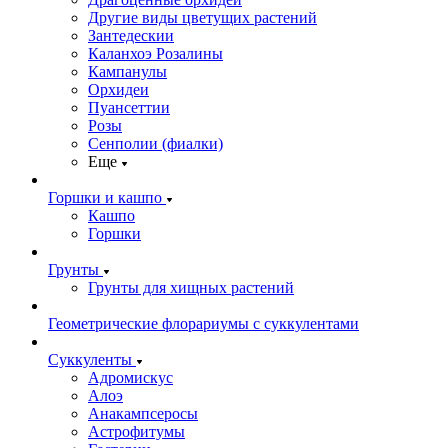
Другие виды цветущих растений
Зантедескии
Каланхоэ Розалины
Кампанулы
Орхидеи
Пуансеттии
Розы
Сенполии (фиалки)
Еще
Горшки и кашпо
Кашпо
Горшки
Грунты
Грунты для хищных растений
Геометрические флорариумы с суккулентами
Суккуленты
Адромискус
Алоэ
Анакампсеросы
Астрофитумы