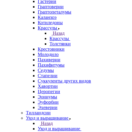
Гастерии
Граптоверии
Граптопеталумы
Каланхоэ
Котиледоны
Крассулы
Назад
Крассулы
Толстянки
Крестовники
Молодило
Пахиверии
Пахифитумы
Седумы
Стапелии
Суккуленты других видов
Хавортии
Церопегии
Эониумы
Эуфорбии
Эхеверии
Тилландсии
Уход и выращивание
Назад
Уход и выращивание