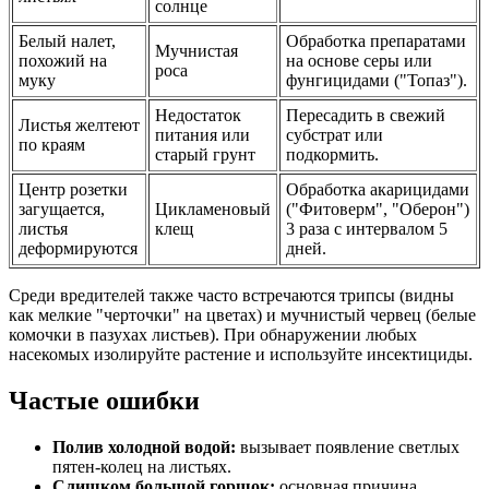
солнце
Белый налет,
Обработка препаратами
Мучнистая
похожий на
на основе серы или
роса
муку
фунгицидами ("Топаз").
Недостаток
Пересадить в свежий
Листья желтеют
питания или
субстрат или
по краям
старый грунт
подкормить.
Центр розетки
Обработка акарицидами
загущается,
Цикламеновый
("Фитоверм", "Оберон")
листья
клещ
3 раза с интервалом 5
деформируются
дней.
Среди вредителей также часто встречаются трипсы (видны
как мелкие "черточки" на цветах) и мучнистый червец (белые
комочки в пазухах листьев). При обнаружении любых
насекомых изолируйте растение и используйте инсектициды.
Частые ошибки
Полив холодной водой:
вызывает появление светлых
пятен-колец на листьях.
Слишком большой горшок:
основная причина