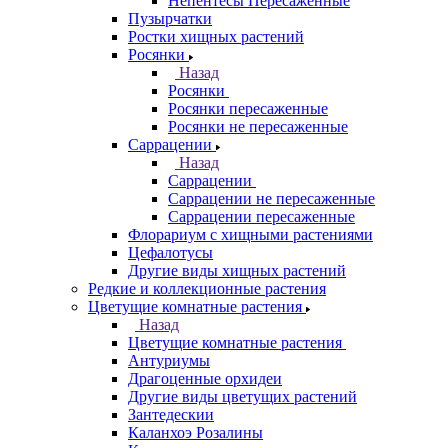
Непентесы Пересаженные
Пузырчатки
Ростки хищных растений
Росянки
Назад
Росянки
Росянки пересаженные
Росянки не пересаженные
Саррацении
Назад
Саррацении
Саррацении не пересаженные
Саррацении пересаженные
Флорариум с хищными растениями
Цефалотусы
Другие виды хищных растений
Редкие и коллекционные растения
Цветущие комнатные растения
Назад
Цветущие комнатные растения
Антуриумы
Драгоценные орхидеи
Другие виды цветущих растений
Зантедескии
Каланхоэ Розалины