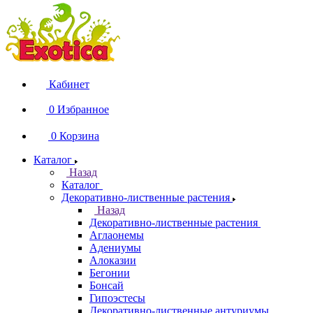
Кабинет
0
Избранное
0
Корзина
Каталог
Назад
Каталог
Декоративно-лиственные растения
Назад
Декоративно-лиственные растения
Аглаонемы
Адениумы
Алоказии
Бегонии
Бонсай
Гипоэстесы
Декоративно-лиственные антуриумы