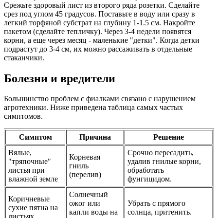
Срежьте здоровый лист из второго ряда розетки. Сделайте
срез под углом 45 градусов. Поставьте в воду или сразу в
легкий торфяной субстрат на глубину 1-1.5 см. Накройте
пакетом (сделайте тепличку). Через 3-4 недели появятся
корни, а еще через месяц - маленькие "детки". Когда детки
подрастут до 3-4 см, их можно рассаживать в отдельные
стаканчики.
Болезни и вредители
Большинство проблем с фиалками связано с нарушением
агротехники. Ниже приведена таблица самых частых
симптомов.
Симптом
Причина
Решение
Вялые,
Срочно пересадить,
Корневая
"тряпочные"
удалив гнилые корни,
гниль
листья при
обработать
(перелив)
влажной земле
фунгицидом.
Солнечный
Коричневые
ожог или
Убрать с прямого
сухие пятна на
капли воды на
солнца, притенить.
листьях