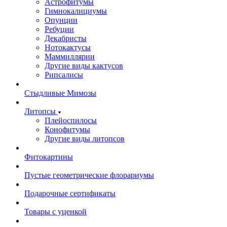
Астрофитумы
Гимнокалициумы
Опунции
Ребуции
Декабристы
Нотокактусы
Маммиллярии
Другие виды кактусов
Рипсалисы
Стыдливые Мимозы
Литопсы
Плейоспилосы
Конофитумы
Другие виды литопсов
Фитокартины
Пустые геометрические флорариумы
Подарочные сертификаты
Товары с уценкой