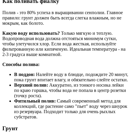
Как поливать фиалку
Полив - это 80% успеха в выращивании сенполии. Главное
правило: грунт должен быть всегда слегка влажным, но не
мокрым, как болото.
Какую воду использовать?
Только мягкую и теплую.
Водопроводная вода должна отстояться минимум сутки,
чтобы улетучился хлор. Если вода жесткая, используйте
фильтрованную или кипяченую. Идеальная температура - на
2-3 градуса выше комнатной.
Способы полива:
В поддон:
Налейте воду в блюдце, подождите 20 минут,
пока грунт впитает влагу, и обязательно слейте остатки.
Верхний полив:
Аккуратно, из тонкого носика лейки
по краю горшка, чтобы вода не попала в центр розетки
(точку роста).
Фитильный полив:
Самый современный метод для
коллекций, где растение само "пьет" воду через шнурок
из резервуара. Подходит только для очень рыхлых
субстратов.
Грунт