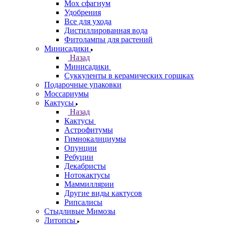
Мох сфагнум
Удобрения
Все для ухода
Дистиллированная вода
Фитолампы для растений
Минисадики
Назад
Минисадики
Суккуленты в керамических горшках
Подарочные упаковки
Моссариумы
Кактусы
Назад
Кактусы
Астрофитумы
Гимнокалициумы
Опунции
Ребуции
Декабристы
Нотокактусы
Маммиллярии
Другие виды кактусов
Рипсалисы
Стыдливые Мимозы
Литопсы