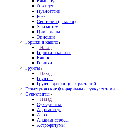
Кампанулы
Орхидеи
Пуансеттии
Розы
Сенполии (фиалки)
Хризантемы
Цикламены
Эписции
Горшки и кашпо
Назад
Горшки и кашпо
Кашпо
Горшки
Грунты
Назад
Грунты
Грунты для хищных растений
Геометрические флорариумы с суккулентами
Суккуленты
Назад
Суккуленты
Адромискус
Алоэ
Анакампсеросы
Астрофитумы