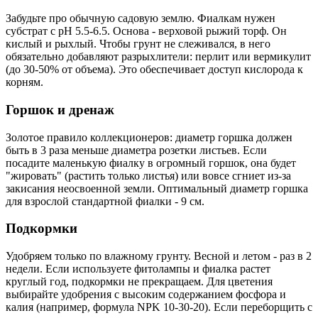
Забудьте про обычную садовую землю. Фиалкам нужен
субстрат с pH 5.5-6.5. Основа - верховой рыжий торф. Он
кислый и рыхлый. Чтобы грунт не слеживался, в него
обязательно добавляют разрыхлители: перлит или вермикулит
(до 30-50% от объема). Это обеспечивает доступ кислорода к
корням.
Горшок и дренаж
Золотое правило коллекционеров: диаметр горшка должен
быть в 3 раза меньше диаметра розетки листьев. Если
посадите маленькую фиалку в огромный горшок, она будет
"жировать" (растить только листья) или вовсе сгниет из-за
закисания неосвоенной земли. Оптимальный диаметр горшка
для взрослой стандартной фиалки - 9 см.
Подкормки
Удобряем только по влажному грунту. Весной и летом - раз в 2
недели. Если используете фитолампы и фиалка растет
круглый год, подкормки не прекращаем. Для цветения
выбирайте удобрения с высоким содержанием фосфора и
калия (например, формула NPK 10-30-20). Если переборщить с