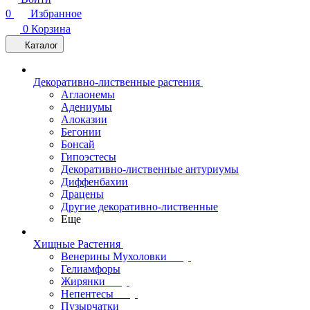
0
Избранное
0
Корзина
Каталог
Декоративно-лиственные растения
Аглаонемы
Адениумы
Алоказии
Бегонии
Бонсай
Гипоэстесы
Декоративно-лиственные антуриумы
Диффенбахии
Драцены
Другие декоративно-лиственные
Еще
Хищные Растения
Венерины Мухоловки
Гелиамфоры
Жирянки
Непентесы
Пузырчатки