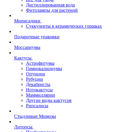
Дистиллированная вода
Фитолампы для растений
Минисадики
Суккуленты в керамических горшках
Подарочные упаковки
Моссариумы
Кактусы
Астрофитумы
Гимнокалициумы
Опунции
Ребуции
Декабристы
Нотокактусы
Маммиллярии
Другие виды кактусов
Рипсалисы
Стыдливые Мимозы
Литопсы