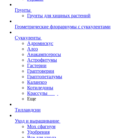
Грунты
Грунты для хищных растений
Геометрические флорариумы с суккулентами
Суккуленты
Адромискус
Алоэ
Анакампсеросы
Астрофитумы
Гастерии
Граптоверии
Граптопеталумы
Каланхоэ
Котиледоны
Крассулы
Еще
Тилландсии
Уход и выращивание
Мох сфагнум
Удобрения
Все для ухода