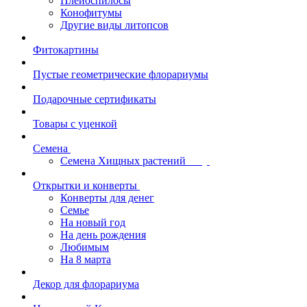
Плейоспилосы
Конофитумы
Другие виды литопсов
Фитокартины
Пустые геометрические флорариумы
Подарочные сертификаты
Товары с уценкой
Семена
Семена Хищных растений
Открытки и конверты
Конверты для денег
Семье
На новый год
На день рождения
Любимым
На 8 марта
Декор для флорариума