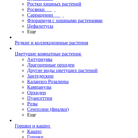
Ростки хищных растений
Росянки
Саррацении
Флорариум с хищными растениями
Цефалотусы
Еще
Редкие и коллекционные растения
Цветущие комнатные растения
Антуриумы
Драгоценные орхидеи
Другие виды цветущих растений
Зантедескии
Каланхоэ Розалины
Кампанулы
Орхидеи
Пуансеттии
Розы
Сенполии (фиалки)
Еще
Горшки и кашпо
Кашпо
Горшки