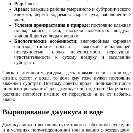
Род:
Juncus.
Ареал:
влажные районы умеренного и субтропического
климата, берега водоемов, сырые луга, заболоченные
места.
Условия произрастания в природе:
постоянно влажная
почва, много света, высокая влажность воздуха,
хороший доступ воды к корням.
Биологические особенности:
влаголюбивая корневая
система, тонкие побеги с высокой испаряющей
поверхностью, плохая переносимость пересушки,
чувствительность к сухому воздуху и засолению
субстрата.
Связь с домашним уходом здесь прямая: если в природе
ситник растет у воды, то дома ему тоже нужен постоянно
влажный субстрат. Поэтому советы вроде "поливайте после
полного просыхания" для джункуса не подходят. Чаще всего
растение погибает именно от пересушки, а не от избытка
влаги.
Выращивание джункуса в воде
Джункус можно выращивать не только в обычном грунте, но
и в условиях полу-гидропоники или в кашпо с резервуаром.