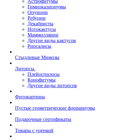
Астрофитумы
Гимнокалициумы
Опунции
Ребуции
Декабристы
Нотокактусы
Маммиллярии
Другие виды кактусов
Рипсалисы
Стыдливые Мимозы
Литопсы
Плейоспилосы
Конофитумы
Другие виды литопсов
Фитокартины
Пустые геометрические флорариумы
Подарочные сертификаты
Товары с уценкой