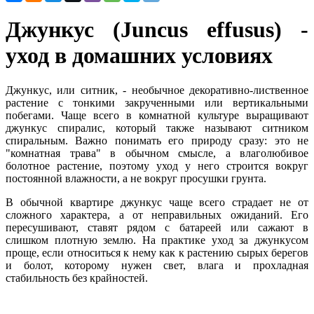
Джункус (Juncus effusus) -
уход в домашних условиях
Джункус, или ситник, - необычное декоративно-лиственное
растение с тонкими закрученными или вертикальными
побегами. Чаще всего в комнатной культуре выращивают
джункус спиралис, который также называют ситником
спиральным. Важно понимать его природу сразу: это не
"комнатная трава" в обычном смысле, а влаголюбивое
болотное растение, поэтому уход у него строится вокруг
постоянной влажности, а не вокруг просушки грунта.
В обычной квартире джункус чаще всего страдает не от
сложного характера, а от неправильных ожиданий. Его
пересушивают, ставят рядом с батареей или сажают в
слишком плотную землю. На практике уход за джункусом
проще, если относиться к нему как к растению сырых берегов
и болот, которому нужен свет, влага и прохладная
стабильность без крайностей.