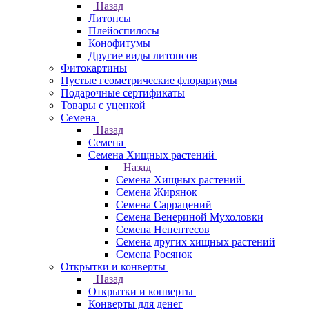
Назад
Литопсы
Плейоспилосы
Конофитумы
Другие виды литопсов
Фитокартины
Пустые геометрические флорариумы
Подарочные сертификаты
Товары с уценкой
Семена
Назад
Семена
Семена Хищных растений
Назад
Семена Хищных растений
Семена Жирянок
Семена Саррацений
Семена Венериной Мухоловки
Семена Непентесов
Семена других хищных растений
Семена Росянок
Открытки и конверты
Назад
Открытки и конверты
Конверты для денег