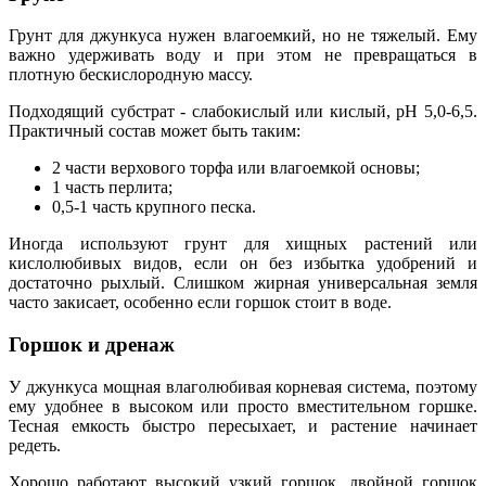
Грунт для джункуса нужен влагоемкий, но не тяжелый. Ему
важно удерживать воду и при этом не превращаться в
плотную бескислородную массу.
Подходящий субстрат - слабокислый или кислый, pH 5,0-6,5.
Практичный состав может быть таким:
2 части верхового торфа или влагоемкой основы;
1 часть перлита;
0,5-1 часть крупного песка.
Иногда используют грунт для хищных растений или
кислолюбивых видов, если он без избытка удобрений и
достаточно рыхлый. Слишком жирная универсальная земля
часто закисает, особенно если горшок стоит в воде.
Горшок и дренаж
У джункуса мощная влаголюбивая корневая система, поэтому
ему удобнее в высоком или просто вместительном горшке.
Тесная емкость быстро пересыхает, и растение начинает
редеть.
Хорошо работают высокий узкий горшок, двойной горшок