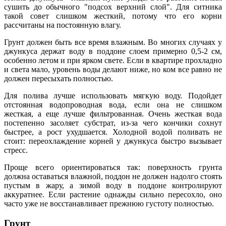
сушить до обычного "подсох верхний слой". Для ситника
такой совет слишком жесткий, потому что его корни
рассчитаны на постоянную влагу.
Грунт должен быть все время влажным. Во многих случаях у
джункуса держат воду в поддоне слоем примерно 0,5-2 см,
особенно летом и при ярком свете. Если в квартире прохладно
и света мало, уровень воды делают ниже, но ком все равно не
должен пересыхать полностью.
Для полива лучше использовать мягкую воду. Подойдет
отстоянная водопроводная вода, если она не слишком
жесткая, а еще лучше фильтрованная. Очень жесткая вода
постепенно засоляет субстрат, из-за чего кончики сохнут
быстрее, а рост ухудшается. Холодной водой поливать не
стоит: переохлаждение корней у джункуса быстро вызывает
стресс.
Проще всего ориентироваться так: поверхность грунта
должна оставаться влажной, поддон не должен надолго стоять
пустым в жару, а зимой воду в поддоне контролируют
аккуратнее. Если растение однажды сильно пересохло, оно
часто уже не восстанавливает прежнюю густоту полностью.
Грунт