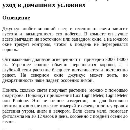
уход в домашних условиях
Освещение
Джункус любит хороший свет, и именно от света зависит
густота и насыщенность его побегов. В комнате он лучше
всего выглядит на восточном или западном окне, а на южном
окне требует контроля, чтобы в полдень не перегревался
горшок.
Оптимальный диапазон освещенности - примерно 8000-18000
лк. Утреннее солнце обычно переносится хорошо, а в
глубокой тени растение бледнеет, вытягивается и постепенно
редеет. На северном окне джункус может жить, но
декоративность чаще падает, особенно зимой.
Понять, сколько света получает растение, можно с помощью
смартфона. Подойдут приложения Lux Light Meter, Light Meter
или Photone. Это не точное измерение, но для бытового
понимания вполне полезно: измеряйте освещенность у уровня
растения утром, днем и вечером. Если света мало, помогает
фитолампа на 10-12 часов в день, особенно с поздней осени до
весны.