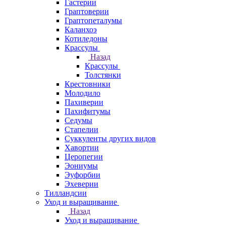
Гастерии
Граптоверии
Граптопеталумы
Каланхоэ
Котиледоны
Крассулы
Назад
Крассулы
Толстянки
Крестовники
Молодило
Пахиверии
Пахифитумы
Седумы
Стапелии
Суккуленты других видов
Хавортии
Церопегии
Эониумы
Эуфорбии
Эхеверии
Тилландсии
Уход и выращивание
Назад
Уход и выращивание