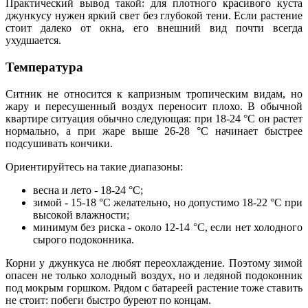
Практический вывод такой: для плотного красивого куста
джункусу нужен яркий свет без глубокой тени. Если растение
стоит далеко от окна, его внешний вид почти всегда
ухудшается.
Температура
Ситник не относится к капризным тропическим видам, но
жару и пересушенный воздух переносит плохо. В обычной
квартире ситуация обычно следующая: при 18-24 °C он растет
нормально, а при жаре выше 26-28 °C начинает быстрее
подсушивать кончики.
Ориентируйтесь на такие диапазоны:
весна и лето - 18-24 °C;
зимой - 15-18 °C желательно, но допустимо 18-22 °C при
высокой влажности;
минимум без риска - около 12-14 °C, если нет холодного
сырого подоконника.
Корни у джункуса не любят переохлаждение. Поэтому зимой
опасен не только холодный воздух, но и ледяной подоконник
под мокрым горшком. Рядом с батареей растение тоже ставить
не стоит: побеги быстро буреют по концам.