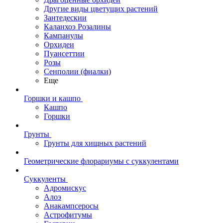
Другие виды цветущих растений
Зантедескии
Каланхоэ Розалины
Кампанулы
Орхидеи
Пуансеттии
Розы
Сенполии (фиалки)
Еще
Горшки и кашпо
Кашпо
Горшки
Грунты
Грунты для хищных растений
Геометрические флорариумы с суккулентами
Суккуленты
Адромискус
Алоэ
Анакампсеросы
Астрофитумы