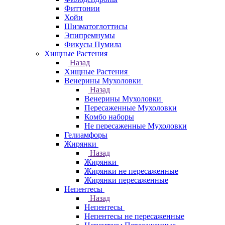
Фиттонии
Хойи
Шизматоглоттисы
Эпипремнумы
Фикусы Пумила
Хищные Растения
Назад
Хищные Растения
Венерины Мухоловки
Назад
Венерины Мухоловки
Пересаженные Мухоловки
Комбо наборы
Не пересаженные Мухоловки
Гелиамфоры
Жирянки
Назад
Жирянки
Жирянки не пересаженные
Жирянки пересаженные
Непентесы
Назад
Непентесы
Непентесы не пересаженные