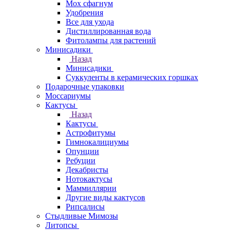
Мох сфагнум
Удобрения
Все для ухода
Дистиллированная вода
Фитолампы для растений
Минисадики
Назад
Минисадики
Суккуленты в керамических горшках
Подарочные упаковки
Моссариумы
Кактусы
Назад
Кактусы
Астрофитумы
Гимнокалициумы
Опунции
Ребуции
Декабристы
Нотокактусы
Маммиллярии
Другие виды кактусов
Рипсалисы
Стыдливые Мимозы
Литопсы