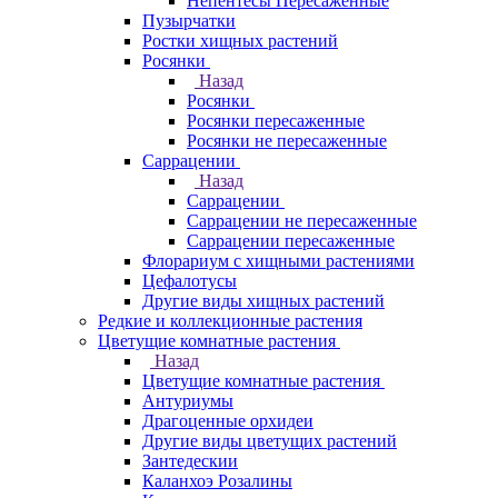
Непентесы Пересаженные
Пузырчатки
Ростки хищных растений
Росянки
Назад
Росянки
Росянки пересаженные
Росянки не пересаженные
Саррацении
Назад
Саррацении
Саррацении не пересаженные
Саррацении пересаженные
Флорариум с хищными растениями
Цефалотусы
Другие виды хищных растений
Редкие и коллекционные растения
Цветущие комнатные растения
Назад
Цветущие комнатные растения
Антуриумы
Драгоценные орхидеи
Другие виды цветущих растений
Зантедескии
Каланхоэ Розалины