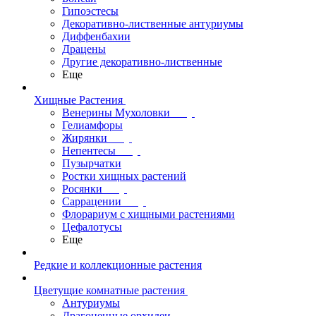
Гипоэстесы
Декоративно-лиственные антуриумы
Диффенбахии
Драцены
Другие декоративно-лиственные
Еще
Хищные Растения
Венерины Мухоловки
Гелиамфоры
Жирянки
Непентесы
Пузырчатки
Ростки хищных растений
Росянки
Саррацении
Флорариум с хищными растениями
Цефалотусы
Еще
Редкие и коллекционные растения
Цветущие комнатные растения
Антуриумы
Драгоценные орхидеи