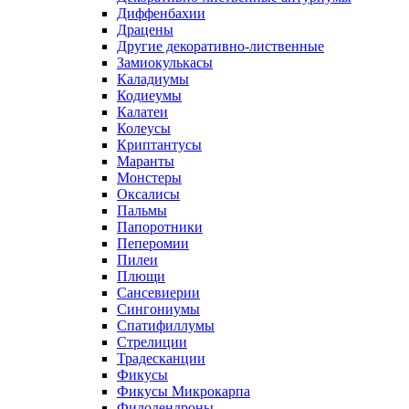
Диффенбахии
Драцены
Другие декоративно-лиственные
Замиокулькасы
Каладиумы
Кодиеумы
Калатеи
Колеусы
Криптантусы
Маранты
Монстеры
Оксалисы
Пальмы
Папоротники
Пеперомии
Пилеи
Плющи
Сансевиерии
Сингониумы
Спатифиллумы
Стрелиции
Традесканции
Фикусы
Фикусы Микрокарпа
Филодендроны