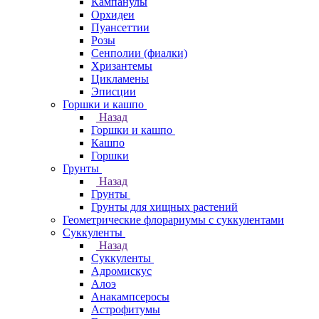
Кампанулы
Орхидеи
Пуансеттии
Розы
Сенполии (фиалки)
Хризантемы
Цикламены
Эписции
Горшки и кашпо
Назад
Горшки и кашпо
Кашпо
Горшки
Грунты
Назад
Грунты
Грунты для хищных растений
Геометрические флорариумы с суккулентами
Суккуленты
Назад
Суккуленты
Адромискус
Алоэ
Анакампсеросы
Астрофитумы