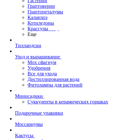
Гастерии
Граптоверии
Граптопеталумы
Каланхоэ
Котиледоны
Крассулы
Еще
Тилландсии
Уход и выращивание
Мох сфагнум
Удобрения
Все для ухода
Дистиллированная вода
Фитолампы для растений
Минисадики
Суккуленты в керамических горшках
Подарочные упаковки
Моссариумы
Кактусы