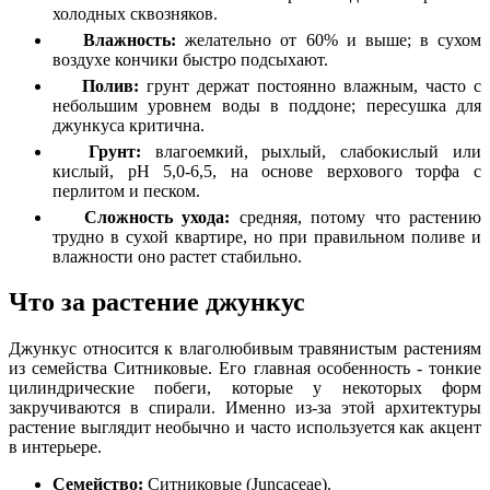
холодных сквозняков.
Влажность:
желательно от 60% и выше; в сухом
воздухе кончики быстро подсыхают.
Полив:
грунт держат постоянно влажным, часто с
небольшим уровнем воды в поддоне; пересушка для
джункуса критична.
Грунт:
влагоемкий, рыхлый, слабокислый или
кислый, pH 5,0-6,5, на основе верхового торфа с
перлитом и песком.
Сложность ухода:
средняя, потому что растению
трудно в сухой квартире, но при правильном поливе и
влажности оно растет стабильно.
Что за растение джункус
Джункус относится к влаголюбивым травянистым растениям
из семейства Ситниковые. Его главная особенность - тонкие
цилиндрические побеги, которые у некоторых форм
закручиваются в спирали. Именно из-за этой архитектуры
растение выглядит необычно и часто используется как акцент
в интерьере.
Семейство:
Ситниковые (Juncaceae).