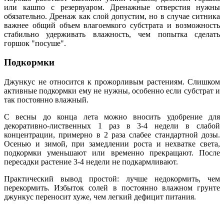
или кашпо с резервуаром. Дренажные отверстия нужны
обязательно. Дренаж как слой допустим, но в случае ситника
важнее общий объем влагоемкого субстрата и возможность
стабильно удерживать влажность, чем попытка сделать
горшок "посуше".
Подкормки
Джункус не относится к прожорливым растениям. Слишком
активные подкормки ему не нужны, особенно если субстрат и
так постоянно влажный.
С весны до конца лета можно вносить удобрение для
декоративно-лиственных 1 раз в 3-4 недели в слабой
концентрации, примерно в 2 раза слабее стандартной дозы.
Осенью и зимой, при замедлении роста и нехватке света,
подкормки уменьшают или временно прекращают. После
пересадки растение 3-4 недели не подкармливают.
Практический вывод простой: лучше недокормить, чем
перекормить. Избыток солей в постоянно влажном грунте
джункус переносит хуже, чем легкий дефицит питания.