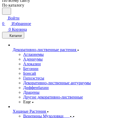
По всему сайту
По каталогу
Войти
0
Избранное
0
Корзина
Каталог
Декоративно-лиственные растения
Аглаонемы
Адениумы
Алоказии
Бегонии
Бонсай
Гипоэстесы
Декоративно-лиственные антуриумы
Диффенбахии
Драцены
Другие декоративно-лиственные
Еще
Хищные Растения
Венерины Мухоловки