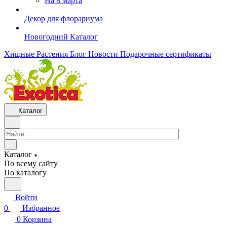
На 8 марта
Декор для флорариума
Новогодний Каталог
Хищные Растения
Блог
Новости
Подарочные сертификаты
Каталог
Каталог
По всему сайту
По каталогу
Войти
0
Избранное
0
Корзина