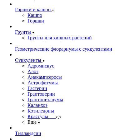
Горшки и кашпо
Кашпо
Горшки
Грунты
Грунты для хищных растений
Геометрические флорариумы с суккулентами
Суккуленты
Адромискус
Алоэ
Анакампсеросы
Астрофитумы
Гастерии
Граптоверии
Граптопеталумы
Каланхоэ
Котиледоны
Крассулы
Еще
Тилландсии