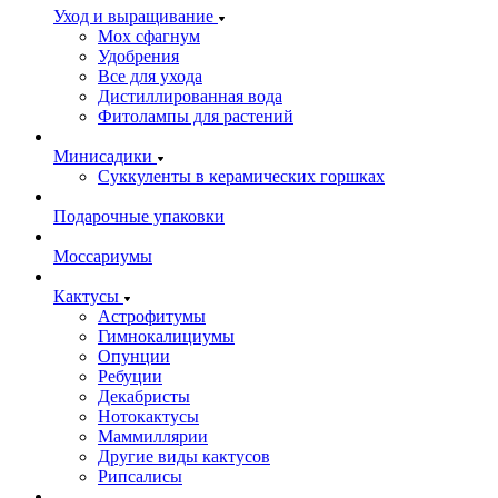
Уход и выращивание
Мох сфагнум
Удобрения
Все для ухода
Дистиллированная вода
Фитолампы для растений
Минисадики
Суккуленты в керамических горшках
Подарочные упаковки
Моссариумы
Кактусы
Астрофитумы
Гимнокалициумы
Опунции
Ребуции
Декабристы
Нотокактусы
Маммиллярии
Другие виды кактусов
Рипсалисы