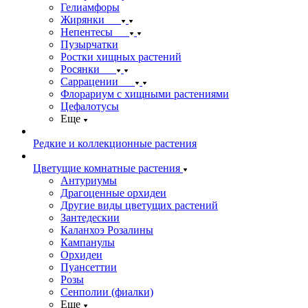
Гелиамфоры
Жирянки
Непентесы
Пузырчатки
Ростки хищных растений
Росянки
Саррацении
Флорариум с хищными растениями
Цефалотусы
Еще
Редкие и коллекционные растения
Цветущие комнатные растения
Антуриумы
Драгоценные орхидеи
Другие виды цветущих растений
Зантедескии
Каланхоэ Розалины
Кампанулы
Орхидеи
Пуансеттии
Розы
Сенполии (фиалки)
Еще