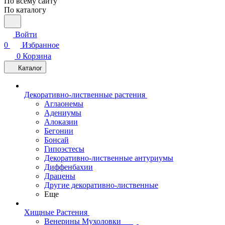
По всему сайту
По каталогу
Войти
0
Избранное
0
Корзина
Каталог
Декоративно-лиственные растения
Аглаонемы
Адениумы
Алоказии
Бегонии
Бонсай
Гипоэстесы
Декоративно-лиственные антуриумы
Диффенбахии
Драцены
Другие декоративно-лиственные
Еще
Хищные Растения
Венерины Мухоловки