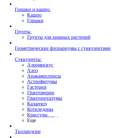
Горшки и кашпо
Кашпо
Горшки
Грунты
Грунты для хищных растений
Геометрические флорариумы с суккулентами
Суккуленты
Адромискус
Алоэ
Анакампсеросы
Астрофитумы
Гастерии
Граптоверии
Граптопеталумы
Каланхоэ
Котиледоны
Крассулы
Еще
Тилландсии