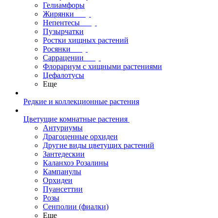
Гелиамфоры
Жирянки
Непентесы
Пузырчатки
Ростки хищных растений
Росянки
Саррацении
Флорариум с хищными растениями
Цефалотусы
Еще
Редкие и коллекционные растения
Цветущие комнатные растения
Антуриумы
Драгоценные орхидеи
Другие виды цветущих растений
Зантедескии
Каланхоэ Розалины
Кампанулы
Орхидеи
Пуансеттии
Розы
Сенполии (фиалки)
Еще