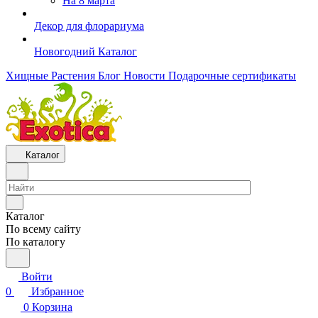
На 8 марта
Декор для флорариума
Новогодний Каталог
Хищные Растения
Блог
Новости
Подарочные сертификаты
Каталог
Каталог
По всему сайту
По каталогу
Войти
0
Избранное
0
Корзина