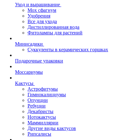
Уход и выращивание
Мох сфагнум
Удобрения
Все для ухода
Дистиллированная вода
Фитолампы для растений
Минисадики
Суккуленты в керамических горшках
Подарочные упаковки
Моссариумы
Кактусы
Астрофитумы
Гимнокалициумы
Опунции
Ребуции
Декабристы
Нотокактусы
Маммиллярии
Другие виды кактусов
Рипсалисы