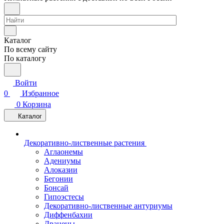
Каталог
По всему сайту
По каталогу
Войти
0
Избранное
0
Корзина
Каталог
Декоративно-лиственные растения
Аглаонемы
Адениумы
Алоказии
Бегонии
Бонсай
Гипоэстесы
Декоративно-лиственные антуриумы
Диффенбахии
Драцены