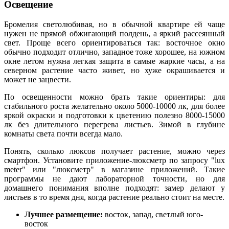
Освещение
Бромелия светолюбивая, но в обычной квартире ей чаще
нужен не прямой обжигающий полдень, а яркий рассеянный
свет. Проще всего ориентироваться так: восточное окно
обычно подходит отлично, западное тоже хорошее, на южном
окне летом нужна легкая защита в самые жаркие часы, а на
северном растение часто живет, но хуже окрашивается и
может не зацвести.
По освещенности можно брать такие ориентиры: для
стабильного роста желательно около 5000-10000 лк, для более
яркой окраски и подготовки к цветению полезно 8000-15000
лк без длительного перегрева листьев. Зимой в глубине
комнаты света почти всегда мало.
Понять, сколько люксов получает растение, можно через
смартфон. Установите приложение-люксметр по запросу "lux
meter" или "люксметр" в магазине приложений. Такие
программы не дают лабораторной точности, но для
домашнего понимания вполне подходят: замер делают у
листьев в то время дня, когда растение реально стоит на месте.
Лучшее размещение:
восток, запад, светлый юго-
восток