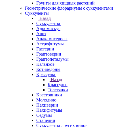
Грунты для хищных растений
Геометрические флорариумы с суккулентами
Суккуленты
Назад
Суккуленты
Адромискус
Алоэ
Анакампсеросы
Астрофитумы
Гастерии
Граптоверии
Граптопеталумы
Каланхоэ
Котиледоны
Крассулы
Назад
Крассулы
Толстянки
Крестовники
Молодило
Пахиверии
Пахифитумы
Седумы
Стапелии
Суккуленты других видов