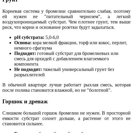
Корневая система у бромелии сравнительно слабая, поэтому
ей нужен не "питательный чернозем", а легкий
воздухопроницаемый субстрат. Чем плотнее грунт, тем выше
риск, что корни и основание розетки будут задыхаться.
pH субстрата:
5,0-6,0
Основа:
кора мелкой фракции, торф или кокос, перлит,
немного сфагнума
Подходит:
готовый субстрат для бромелиевых или
смесь для орхидей с добавлением влагоемкого
компонента
Не подходит:
тяжелый универсальный грунт без
разрыхлителей
В обычной квартире лучше работает рыхлая смесь, которая
после полива становится влажной, но не "болотной".
Горшок и дренаж
Слишком большой горшок бромелии не нужен. В просторной
емкости субстрат сохнет дольше, а растение от этого не
становится сильнее.