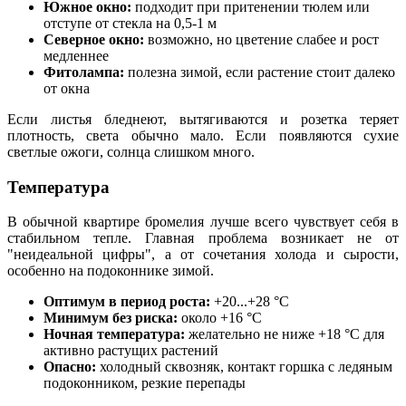
Южное окно:
подходит при притенении тюлем или
отступе от стекла на 0,5-1 м
Северное окно:
возможно, но цветение слабее и рост
медленнее
Фитолампа:
полезна зимой, если растение стоит далеко
от окна
Если листья бледнеют, вытягиваются и розетка теряет
плотность, света обычно мало. Если появляются сухие
светлые ожоги, солнца слишком много.
Температура
В обычной квартире бромелия лучше всего чувствует себя в
стабильном тепле. Главная проблема возникает не от
"неидеальной цифры", а от сочетания холода и сырости,
особенно на подоконнике зимой.
Оптимум в период роста:
+20...+28 °C
Минимум без риска:
около +16 °C
Ночная температура:
желательно не ниже +18 °C для
активно растущих растений
Опасно:
холодный сквозняк, контакт горшка с ледяным
подоконником, резкие перепады