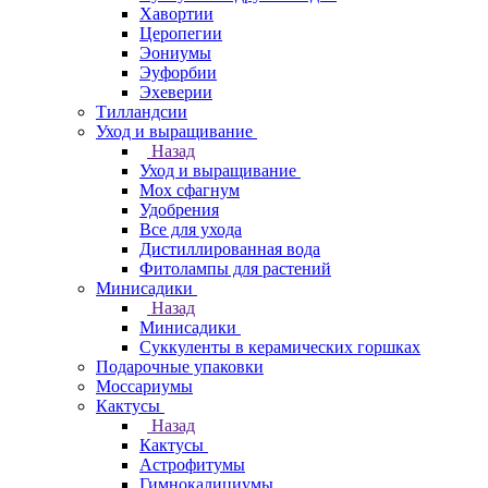
Хавортии
Церопегии
Эониумы
Эуфорбии
Эхеверии
Тилландсии
Уход и выращивание
Назад
Уход и выращивание
Мох сфагнум
Удобрения
Все для ухода
Дистиллированная вода
Фитолампы для растений
Минисадики
Назад
Минисадики
Суккуленты в керамических горшках
Подарочные упаковки
Моссариумы
Кактусы
Назад
Кактусы
Астрофитумы
Гимнокалициумы