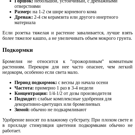
Горшок:
небольшой, устойчивый, с дренажными
отверстиями
Размер:
на 1-2 см шире корневого кома
Дренаж:
2-4 см керамзита или другого инертного
материала
Если розетка тяжелая и растение заваливается, лучше взять
более тяжелое кашпо, а не увеличивать объем мокрого грунта.
Подкормки
Бромелия не относится к "прожорливым" комнатным
растениям. Перекорм для нее часто опаснее, чем легкий
недокорм, особенно если света мало.
Период подкормок:
с весны до начала осени
Частота:
примерно 1 раз в 3-4 недели
Концентрация:
1/4-1/2 от дозы производителя
Подходят:
слабые комплексные удобрения для
декоративно-цветущих или бромелиевых
Зимой:
обычно не подкармливают
Удобрение вносят по влажному субстрату. При плохом свете и
в прохладе стимуляция цветения подкормками обычно не
работает.