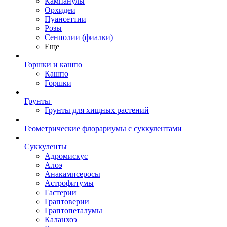
Кампанулы
Орхидеи
Пуансеттии
Розы
Сенполии (фиалки)
Еще
Горшки и кашпо
Кашпо
Горшки
Грунты
Грунты для хищных растений
Геометрические флорариумы с суккулентами
Суккуленты
Адромискус
Алоэ
Анакампсеросы
Астрофитумы
Гастерии
Граптоверии
Граптопеталумы
Каланхоэ