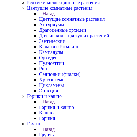
Редкие и коллекционные растения
Цветущие комнатные растения
Назад
Цветущие комнатные растения
Антуриумы
Драгоценные орхидеи
Другие виды цветущих растений
Зантедескии
Каланхоэ Розалины
Кампанулы
Орхидеи
Пуансеттии
Розы
Сенполии (фиалки)
Хризантемы
Цикламены
Эписции
Горшки и кашпо
Назад
Горшки и кашпо
Кашпо
Горшки
Грунты
Назад
Грунты