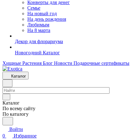
Конверты для денег
Семье
На новый год
На день рождения
Любимым
На 8 марта
Декор для флорариума
Новогодний Каталог
Хищные Растения
Блог
Новости
Подарочные сертификаты
Каталог
Каталог
По всему сайту
По каталогу
Войти
0
Избранное