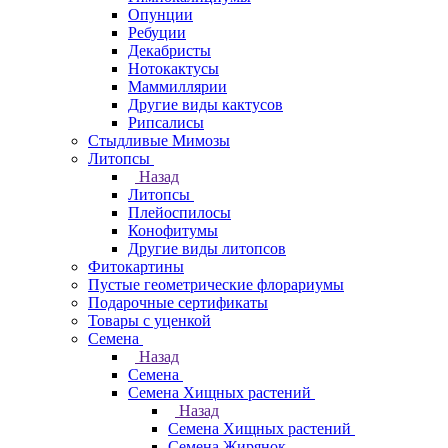
Опунции
Ребуции
Декабристы
Нотокактусы
Маммиллярии
Другие виды кактусов
Рипсалисы
Стыдливые Мимозы
Литопсы
Назад
Литопсы
Плейоспилосы
Конофитумы
Другие виды литопсов
Фитокартины
Пустые геометрические флорариумы
Подарочные сертификаты
Товары с уценкой
Семена
Назад
Семена
Семена Хищных растений
Назад
Семена Хищных растений
Семена Жирянок