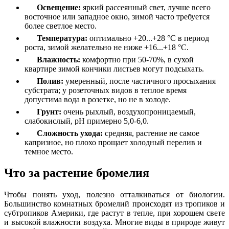
Освещение:
яркий рассеянный свет, лучше всего
восточное или западное окно, зимой часто требуется
более светлое место.
Температура:
оптимально +20...+28 °C в период
роста, зимой желательно не ниже +16...+18 °C.
Влажность:
комфортно при 50-70%, в сухой
квартире зимой кончики листьев могут подсыхать.
Полив:
умеренный, после частичного просыхания
субстрата; у розеточных видов в теплое время
допустима вода в розетке, но не в холоде.
Грунт:
очень рыхлый, воздухопроницаемый,
слабокислый, pH примерно 5,0-6,0.
Сложность ухода:
средняя, растение не самое
капризное, но плохо прощает холодный перелив и
темное место.
Что за растение бромелия
Чтобы понять уход, полезно отталкиваться от биологии.
Большинство комнатных бромелий происходят из тропиков и
субтропиков Америки, где растут в тепле, при хорошем свете
и высокой влажности воздуха. Многие виды в природе живут