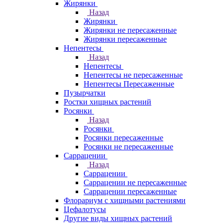
Жирянки
Назад
Жирянки
Жирянки не пересаженные
Жирянки пересаженные
Непентесы
Назад
Непентесы
Непентесы не пересаженные
Непентесы Пересаженные
Пузырчатки
Ростки хищных растений
Росянки
Назад
Росянки
Росянки пересаженные
Росянки не пересаженные
Саррацении
Назад
Саррацении
Саррацении не пересаженные
Саррацении пересаженные
Флорариум с хищными растениями
Цефалотусы
Другие виды хищных растений