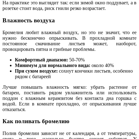
На практике это выглядит так: если зимой окно поддувает, а в
розетке стоит вода, риск гнили резко возрастает.
Влажность воздуха
Бромелия любит влажный воздух, но это не значит, что ее
нужно бесконечно опрыскивать. В прохладной комнате
постоянное смачивание листьев может, наоборот,
провоцировать пятна и грибные проблемы.
Комфортный диапазон:
50-70%
Минимум для нормального вида:
около 40%
При сухом воздухе:
сохнут кончики листьев, особенно
рядом с батареей
Лучше повышать влажность мягко: убрать растение от
батареи, поставить рядом увлажнитель или использовать
поддон с влажным керамзитом без контакта дна горшка с
водой. Если в комнате прохладно, от опрыскивания лучше
отказаться.
Как поливать бромелию
Полив бромелии зависит не от календаря, а от температуры,
света и того, насколько быстро сохнет субстрат. У