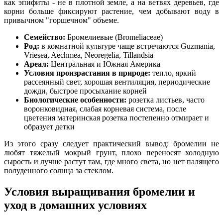
как эпифиты - не в плотной земле, а на ветвях деревьев, где
корни больше фиксируют растение, чем добывают воду в
привычном "горшечном" объеме.
Семейство:
Бромелиевые (Bromeliaceae)
Род:
в комнатной культуре чаще встречаются Guzmania,
Vriesea, Aechmea, Neoregelia, Tillandsia
Ареал:
Центральная и Южная Америка
Условия произрастания в природе:
тепло, яркий
рассеянный свет, хорошая вентиляция, периодические
дожди, быстрое просыхание корней
Биологические особенности:
розетка листьев, часто
воронковидная, слабая корневая система, после
цветения материнская розетка постепенно отмирает и
образует детки
Из этого сразу следует практический вывод: бромелии не
любят тяжелый мокрый грунт, плохо переносят холодную
сырость и лучше растут там, где много света, но нет палящего
полуденного солнца за стеклом.
Условия выращивания бромелии и
уход в домашних условиях