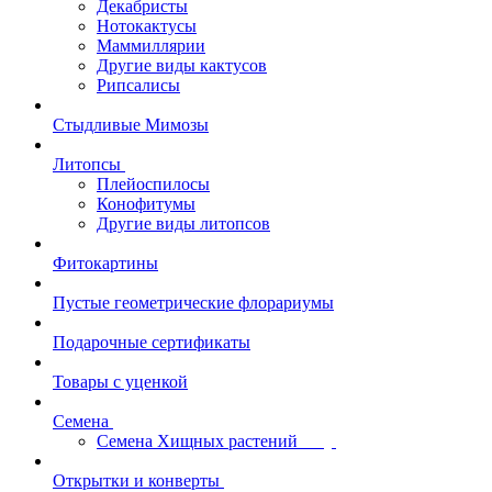
Декабристы
Нотокактусы
Маммиллярии
Другие виды кактусов
Рипсалисы
Стыдливые Мимозы
Литопсы
Плейоспилосы
Конофитумы
Другие виды литопсов
Фитокартины
Пустые геометрические флорариумы
Подарочные сертификаты
Товары с уценкой
Семена
Семена Хищных растений
Открытки и конверты