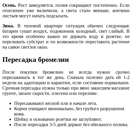
Осень.
Рост замедляется, полив сокращают постепенно. Если
отопление уже включили, а света стало меньше, кончики
листьев могут начать подсыхать.
Зима.
В типовой квартире ситуация обычно следующая:
батареи сушат воздух, подоконник холодный, свет слабый. В
это время особенно важно не держать воду в розетке, не
переливать субстрат и по возможности переставить растение
на самое светлое окно.
Пересадка бромелии
После покупки бромелию не всегда нужно срочно
пересаживать в тот же день. Сначала полезно дать ей 1-2
недели на адаптацию и карантин, если состояние нормальное.
Срочная пересадка нужна только при явно закисшем магазине
грунте, запахе сырости, плесени или переливе.
Пересаживают весной или в начале лета.
Корни очищают минимально, без грубого разрушения
кома.
Шейку и основание розетки не заглубляют.
После пересадки 3-5 дней держат без обильного полива.