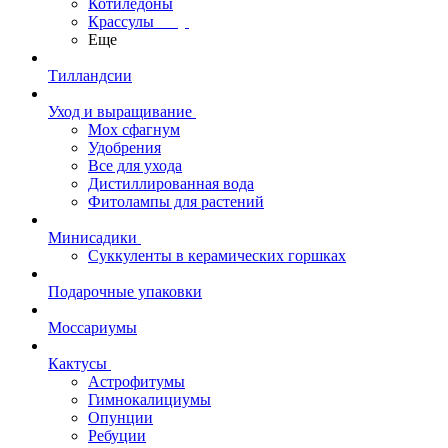
Котиледоны
Крассулы
Еще
Тилландсии
Уход и выращивание
Мох сфагнум
Удобрения
Все для ухода
Дистиллированная вода
Фитолампы для растений
Минисадики
Суккуленты в керамических горшках
Подарочные упаковки
Моссариумы
Кактусы
Астрофитумы
Гимнокалициумы
Опунции
Ребуции