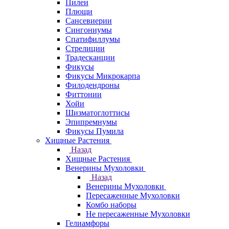
Пилеи
Плющи
Сансевиерии
Сингониумы
Спатифиллумы
Стрелиции
Традесканции
Фикусы
Фикусы Микрокарпа
Филодендроны
Фиттонии
Хойи
Шизматоглоттисы
Эпипремнумы
Фикусы Пумила
Хищные Растения
Назад
Хищные Растения
Венерины Мухоловки
Назад
Венерины Мухоловки
Пересаженные Мухоловки
Комбо наборы
Не пересаженные Мухоловки
Гелиамфоры