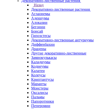
Декоративно-лиственные растения
Назад
Декоративно-лиственные растения
Аглаонемы
Адениумы
Алоказии
Бегонии
Бонсай
Гипоэстесы
Декоративно-лиственные антуриумы
Диффенбахии
Драцены
Другие декоративно-лиственные
Замиокулькасы
Каладиумы
Кодиеумы
Калатеи
Колеусы
Криптантусы
Маранты
Монстеры
Оксалисы
Пальмы
Папоротники
Пеперомии