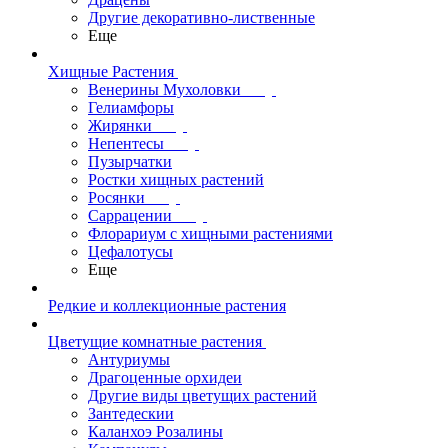
Другие декоративно-лиственные
Еще
Хищные Растения
Венерины Мухоловки
Гелиамфоры
Жирянки
Непентесы
Пузырчатки
Ростки хищных растений
Росянки
Саррацении
Флорариум с хищными растениями
Цефалотусы
Еще
Редкие и коллекционные растения
Цветущие комнатные растения
Антуриумы
Драгоценные орхидеи
Другие виды цветущих растений
Зантедескии
Каланхоэ Розалины