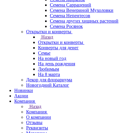
Семена Саррацений
Семена Венериной Мухоловки
Семена Непентесов
Семена других хищных растений
Семена Росянок
Открытки и конверты
Назад
Открытки и конверты
Конверты для денег
Семье
На новый год
На день рождения
Любимым
На 8 марта
Декор для флорариума
Новогодний Каталог
Новинки
Акции
Компания
Назад
Компания
О компании
Отзывы
Реквизиты