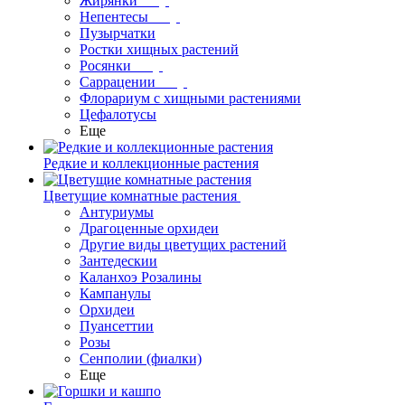
Жирянки
Непентесы
Пузырчатки
Ростки хищных растений
Росянки
Саррацении
Флорариум с хищными растениями
Цефалотусы
Еще
Редкие и коллекционные растения
Цветущие комнатные растения
Антуриумы
Драгоценные орхидеи
Другие виды цветущих растений
Зантедескии
Каланхоэ Розалины
Кампанулы
Орхидеи
Пуансеттии
Розы
Сенполии (фиалки)
Еще