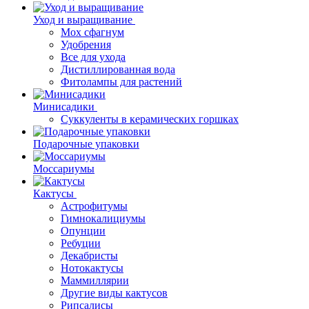
Уход и выращивание
Мох сфагнум
Удобрения
Все для ухода
Дистиллированная вода
Фитолампы для растений
Минисадики
Суккуленты в керамических горшках
Подарочные упаковки
Моссариумы
Кактусы
Астрофитумы
Гимнокалициумы
Опунции
Ребуции
Декабристы
Нотокактусы
Маммиллярии
Другие виды кактусов
Рипсалисы