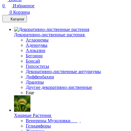
0
Избранное
0
Корзина
Каталог
Декоративно-лиственные растения
Аглаонемы
Адениумы
Алоказии
Бегонии
Бонсай
Гипоэстесы
Декоративно-лиственные антуриумы
Диффенбахии
Драцены
Другие декоративно-лиственные
Еще
Хищные Растения
Венерины Мухоловки
Гелиамфоры