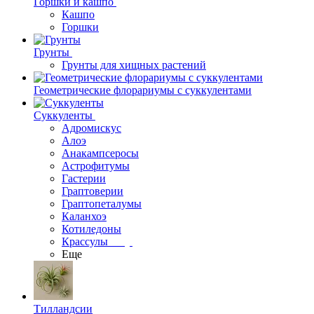
Горшки и кашпо
Кашпо
Горшки
Грунты
Грунты для хищных растений
Геометрические флорариумы с суккулентами
Суккуленты
Адромискус
Алоэ
Анакампсеросы
Астрофитумы
Гастерии
Граптоверии
Граптопеталумы
Каланхоэ
Котиледоны
Крассулы
Еще
Тилландсии