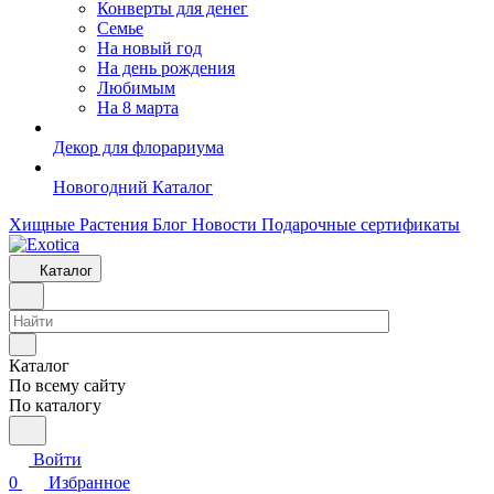
Конверты для денег
Семье
На новый год
На день рождения
Любимым
На 8 марта
Декор для флорариума
Новогодний Каталог
Хищные Растения
Блог
Новости
Подарочные сертификаты
Каталог
Каталог
По всему сайту
По каталогу
Войти
0
Избранное