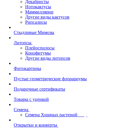
Декабристы
Нотокактусы
Маммиллярии
Другие виды кактусов
Рипсалисы
Стыдливые Мимозы
Литопсы
Плейоспилосы
Конофитумы
Другие виды литопсов
Фитокартины
Пустые геометрические флорариумы
Подарочные сертификаты
Товары с уценкой
Семена
Семена Хищных растений
Открытки и конверты