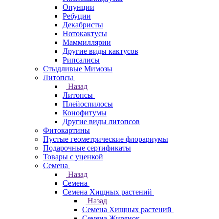
Опунции
Ребуции
Декабристы
Нотокактусы
Маммиллярии
Другие виды кактусов
Рипсалисы
Стыдливые Мимозы
Литопсы
Назад
Литопсы
Плейоспилосы
Конофитумы
Другие виды литопсов
Фитокартины
Пустые геометрические флорариумы
Подарочные сертификаты
Товары с уценкой
Семена
Назад
Семена
Семена Хищных растений
Назад
Семена Хищных растений
Семена Жирянок