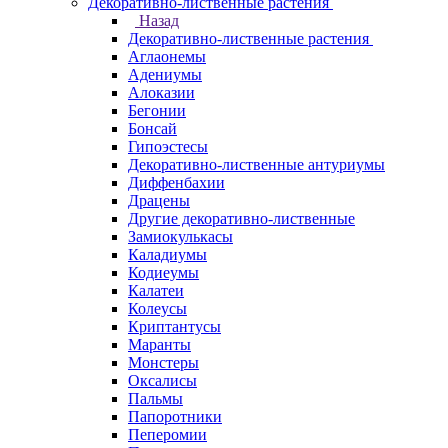
Декоративно-лиственные растения
Назад
Декоративно-лиственные растения
Аглаонемы
Адениумы
Алоказии
Бегонии
Бонсай
Гипоэстесы
Декоративно-лиственные антуриумы
Диффенбахии
Драцены
Другие декоративно-лиственные
Замиокулькасы
Каладиумы
Кодиеумы
Калатеи
Колеусы
Криптантусы
Маранты
Монстеры
Оксалисы
Пальмы
Папоротники
Пеперомии