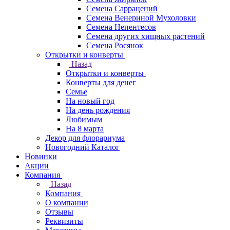
Семена Саррацений
Семена Венериной Мухоловки
Семена Непентесов
Семена других хищных растений
Семена Росянок
Открытки и конверты
Назад
Открытки и конверты
Конверты для денег
Семье
На новый год
На день рождения
Любимым
На 8 марта
Декор для флорариума
Новогодний Каталог
Новинки
Акции
Компания
Назад
Компания
О компании
Отзывы
Реквизиты