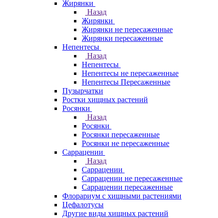
Жирянки
Назад
Жирянки
Жирянки не пересаженные
Жирянки пересаженные
Непентесы
Назад
Непентесы
Непентесы не пересаженные
Непентесы Пересаженные
Пузырчатки
Ростки хищных растений
Росянки
Назад
Росянки
Росянки пересаженные
Росянки не пересаженные
Саррацении
Назад
Саррацении
Саррацении не пересаженные
Саррацении пересаженные
Флорариум с хищными растениями
Цефалотусы
Другие виды хищных растений