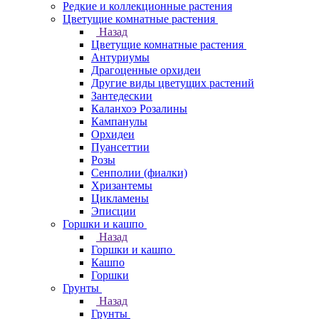
Редкие и коллекционные растения
Цветущие комнатные растения
Назад
Цветущие комнатные растения
Антуриумы
Драгоценные орхидеи
Другие виды цветущих растений
Зантедескии
Каланхоэ Розалины
Кампанулы
Орхидеи
Пуансеттии
Розы
Сенполии (фиалки)
Хризантемы
Цикламены
Эписции
Горшки и кашпо
Назад
Горшки и кашпо
Кашпо
Горшки
Грунты
Назад
Грунты