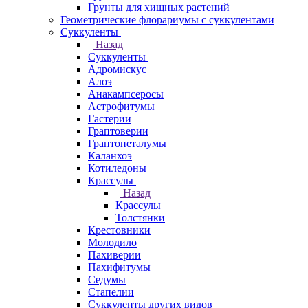
Грунты для хищных растений
Геометрические флорариумы с суккулентами
Суккуленты
Назад
Суккуленты
Адромискус
Алоэ
Анакампсеросы
Астрофитумы
Гастерии
Граптоверии
Граптопеталумы
Каланхоэ
Котиледоны
Крассулы
Назад
Крассулы
Толстянки
Крестовники
Молодило
Пахиверии
Пахифитумы
Седумы
Стапелии
Суккуленты других видов