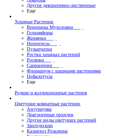
Другие декоративно-лиственные
Еще
Хищные Растения
Венерины Мухоловки
Гелиамфоры
Жирянки
Непентесы
Пузырчатки
Ростки хищных растений
Росянки
Саррацении
Флорариум с хищными растениями
Цефалотусы
Еще
Редкие и коллекционные растения
Цветущие комнатные растения
Антуриумы
Драгоценные орхидеи
Другие виды цветущих растений
Зантедескии
Каланхоэ Розалины