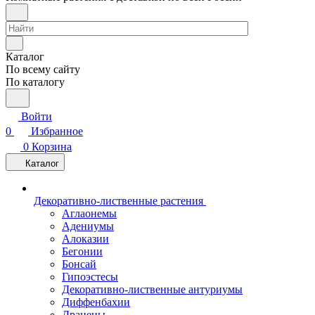
Каталог
По всему сайту
По каталогу
Войти
0
Избранное
0
Корзина
Каталог
Декоративно-лиственные растения
Аглаонемы
Адениумы
Алоказии
Бегонии
Бонсай
Гипоэстесы
Декоративно-лиственные антуриумы
Диффенбахии
Драцены