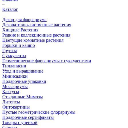
–
Каталог
–
Декор для флорариума
Декоративно-лиственные растения
Хищные Растения
Редкие и коллекционные растения
Цветущие комнатные растения
Горшки и кашпо
Грунты
Суккуленты
Геометрические флорариумы с суккулентами
Тилландсии
Уход и выращивание
Минисадики
Подарочные упаковки
Моссариумы
Кактусы
Стыдливые Мимозы
Литопсы
Фитокартины
Пустые геометрические флорариумы
Подарочные сертификаты
Товары с уценкой
Семена