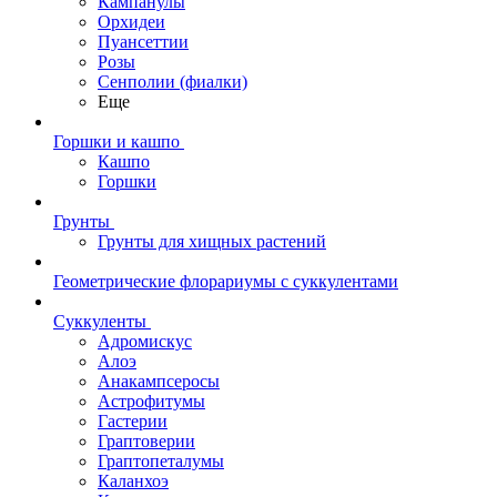
Кампанулы
Орхидеи
Пуансеттии
Розы
Сенполии (фиалки)
Еще
Горшки и кашпо
Кашпо
Горшки
Грунты
Грунты для хищных растений
Геометрические флорариумы с суккулентами
Суккуленты
Адромискус
Алоэ
Анакампсеросы
Астрофитумы
Гастерии
Граптоверии
Граптопеталумы
Каланхоэ