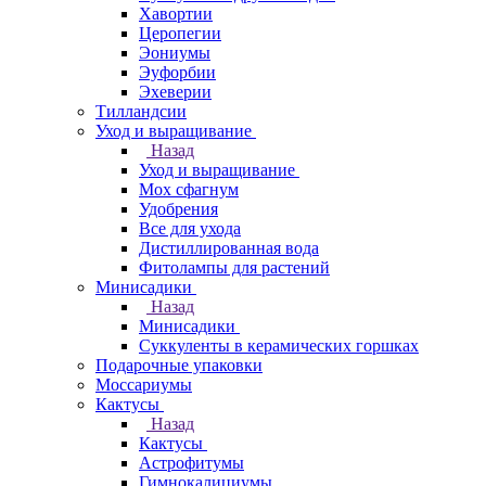
Хавортии
Церопегии
Эониумы
Эуфорбии
Эхеверии
Тилландсии
Уход и выращивание
Назад
Уход и выращивание
Мох сфагнум
Удобрения
Все для ухода
Дистиллированная вода
Фитолампы для растений
Минисадики
Назад
Минисадики
Суккуленты в керамических горшках
Подарочные упаковки
Моссариумы
Кактусы
Назад
Кактусы
Астрофитумы
Гимнокалициумы