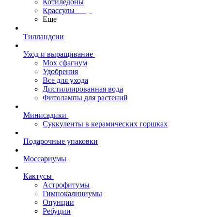
Котиледоны
Крассулы
Еще
Тилландсии
Уход и выращивание
Мох сфагнум
Удобрения
Все для ухода
Дистиллированная вода
Фитолампы для растений
Минисадики
Суккуленты в керамических горшках
Подарочные упаковки
Моссариумы
Кактусы
Астрофитумы
Гимнокалициумы
Опунции
Ребуции