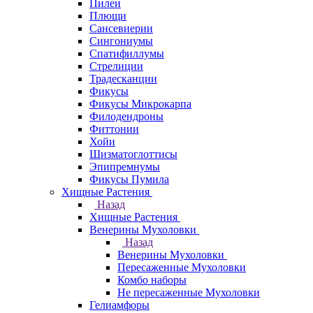
Пилеи
Плющи
Сансевиерии
Сингониумы
Спатифиллумы
Стрелиции
Традесканции
Фикусы
Фикусы Микрокарпа
Филодендроны
Фиттонии
Хойи
Шизматоглоттисы
Эпипремнумы
Фикусы Пумила
Хищные Растения
Назад
Хищные Растения
Венерины Мухоловки
Назад
Венерины Мухоловки
Пересаженные Мухоловки
Комбо наборы
Не пересаженные Мухоловки
Гелиамфоры