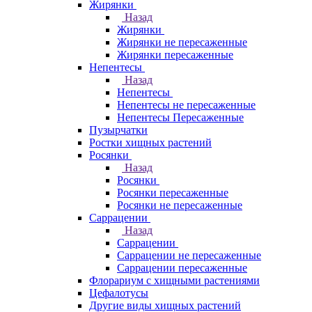
Жирянки
Назад
Жирянки
Жирянки не пересаженные
Жирянки пересаженные
Непентесы
Назад
Непентесы
Непентесы не пересаженные
Непентесы Пересаженные
Пузырчатки
Ростки хищных растений
Росянки
Назад
Росянки
Росянки пересаженные
Росянки не пересаженные
Саррацении
Назад
Саррацении
Саррацении не пересаженные
Саррацении пересаженные
Флорариум с хищными растениями
Цефалотусы
Другие виды хищных растений