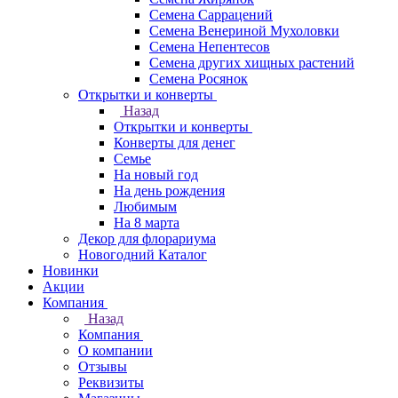
Семена Саррацений
Семена Венериной Мухоловки
Семена Непентесов
Семена других хищных растений
Семена Росянок
Открытки и конверты
Назад
Открытки и конверты
Конверты для денег
Семье
На новый год
На день рождения
Любимым
На 8 марта
Декор для флорариума
Новогодний Каталог
Новинки
Акции
Компания
Назад
Компания
О компании
Отзывы
Реквизиты