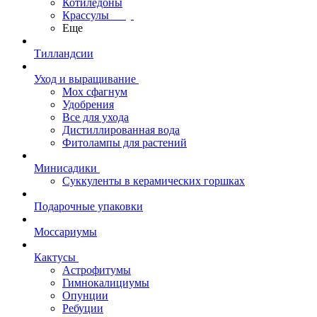
Котиледоны
Крассулы
Еще
Тилландсии
Уход и выращивание
Мох сфагнум
Удобрения
Все для ухода
Дистиллированная вода
Фитолампы для растений
Минисадики
Суккуленты в керамических горшках
Подарочные упаковки
Моссариумы
Кактусы
Астрофитумы
Гимнокалициумы
Опунции
Ребуции