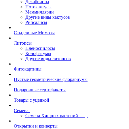
Декабристы
Нотокактусы
Маммиллярии
Другие виды кактусов
Рипсалисы
Стыдливые Мимозы
Литопсы
Плейоспилосы
Конофитумы
Другие виды литопсов
Фитокартины
Пустые геометрические флорариумы
Подарочные сертификаты
Товары с уценкой
Семена
Семена Хищных растений
Открытки и конверты