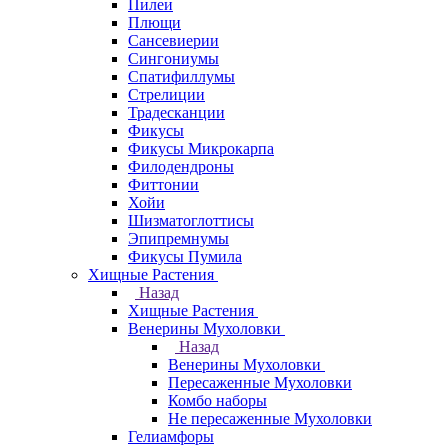
Пилеи
Плющи
Сансевиерии
Сингониумы
Спатифиллумы
Стрелиции
Традесканции
Фикусы
Фикусы Микрокарпа
Филодендроны
Фиттонии
Хойи
Шизматоглоттисы
Эпипремнумы
Фикусы Пумила
Хищные Растения
Назад
Хищные Растения
Венерины Мухоловки
Назад
Венерины Мухоловки
Пересаженные Мухоловки
Комбо наборы
Не пересаженные Мухоловки
Гелиамфоры