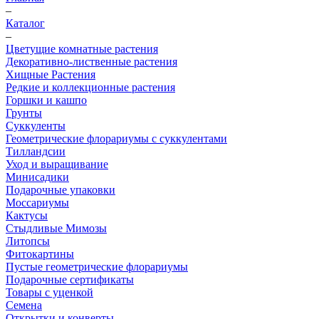
–
Каталог
–
Цветущие комнатные растения
Декоративно-лиственные растения
Хищные Растения
Редкие и коллекционные растения
Горшки и кашпо
Грунты
Суккуленты
Геометрические флорариумы с суккулентами
Тилландсии
Уход и выращивание
Минисадики
Подарочные упаковки
Моссариумы
Кактусы
Стыдливые Мимозы
Литопсы
Фитокартины
Пустые геометрические флорариумы
Подарочные сертификаты
Товары с уценкой
Семена
Открытки и конверты