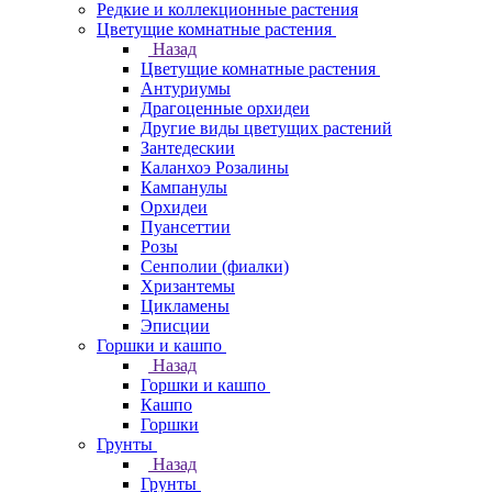
Редкие и коллекционные растения
Цветущие комнатные растения
Назад
Цветущие комнатные растения
Антуриумы
Драгоценные орхидеи
Другие виды цветущих растений
Зантедескии
Каланхоэ Розалины
Кампанулы
Орхидеи
Пуансеттии
Розы
Сенполии (фиалки)
Хризантемы
Цикламены
Эписции
Горшки и кашпо
Назад
Горшки и кашпо
Кашпо
Горшки
Грунты
Назад
Грунты