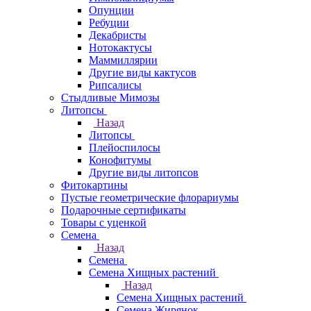
Опунции
Ребуции
Декабристы
Нотокактусы
Маммиллярии
Другие виды кактусов
Рипсалисы
Стыдливые Мимозы
Литопсы
Назад
Литопсы
Плейоспилосы
Конофитумы
Другие виды литопсов
Фитокартины
Пустые геометрические флорариумы
Подарочные сертификаты
Товары с уценкой
Семена
Назад
Семена
Семена Хищных растений
Назад
Семена Хищных растений
Семена Жирянок