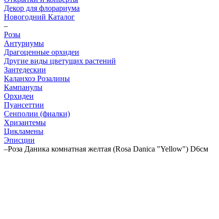
Декор для флорариума
Новогодний Каталог
–
Розы
Антуриумы
Драгоценные орхидеи
Другие виды цветущих растений
Зантедескии
Каланхоэ Розалины
Кампанулы
Орхидеи
Пуансеттии
Сенполии (фиалки)
Хризантемы
Цикламены
Эписции
–
Роза Даника комнатная желтая (Rosa Danica "Yellow") D6см