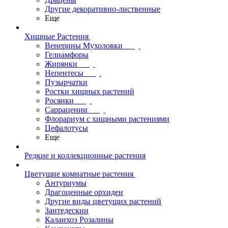
Другие декоративно-лиственные
Еще
Хищные Растения
Венерины Мухоловки
Гелиамфоры
Жирянки
Непентесы
Пузырчатки
Ростки хищных растений
Росянки
Саррацении
Флорариум с хищными растениями
Цефалотусы
Еще
Редкие и коллекционные растения
Цветущие комнатные растения
Антуриумы
Драгоценные орхидеи
Другие виды цветущих растений
Зантедескии
Каланхоэ Розалины