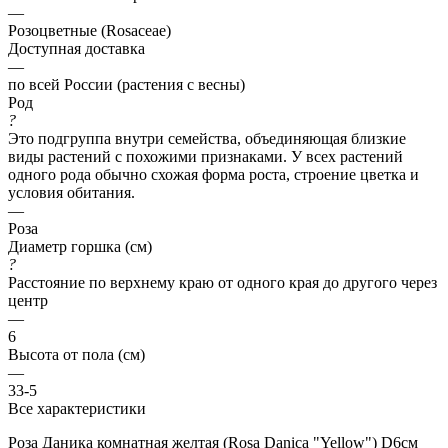
—
Розоцветные (Rosaceae)
Доступная доставка
—
по всей России (растения с весны)
Род
?
Это подгруппа внутри семейства, объединяющая близкие
виды растений с похожими признаками. У всех растений
одного рода обычно схожая форма роста, строение цветка и
условия обитания.
—
Роза
Диаметр горшка (см)
?
Расстояние по верхнему краю от одного края до другого через
центр
—
6
Высота от пола (см)
—
33-5
Все характеристики
Роза Даника комнатная желтая (Rosa Danica "Yellow") D6см