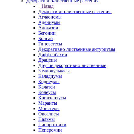
Декоративно-лиственные растения
Назад
Декоративно-лиственные растения
Аглаонемы
Адениумы
Алоказии
Бегонии
Бонсай
Гипоэстесы
Декоративно-лиственные антуриумы
Диффенбахии
Драцены
Другие декоративно-лиственные
Замиокулькасы
Каладиумы
Кодиеумы
Калатеи
Колеусы
Криптантусы
Маранты
Монстеры
Оксалисы
Пальмы
Папоротники
Пеперомии