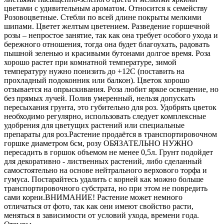
цветами с удивительным ароматом. Относится к семейству
Розовоцветные. Стебли по всей длине покрыты мелкими
шипами. Цветет желтым цветением. Разведение горшечной
розы – непростое занятие, так как она требует особого ухода и
бережного отношения, тогда она будет благоухать, радовать
пышной зеленью и красивыми бутонами долгое время. Роза
хорошо растет при комнатной температуре, зимой
температуру нужно понизить до +12С (поставить на
прохладный подоконник или балкон). Цветок хорошо
отзывается на опрыскивания. Роза любит яркое освещение, но
без прямых лучей. Полив умеренный, нельзя допускать
пересыхания грунта, это губительно для роз. Удобрять цветок
необходимо регулярно, использовать следует комплексные
удобрения для цветущих растений или специальные
препараты для роз.Растение продаётся в транспортировочном
горшке диаметром 6см, розу ОБЯЗАТЕЛЬНО НУЖНО
пересадить в горшок объемом не менее 0,5л. Грунт подойдет
для декоративно - лиственных растений, либо сделанный
самостоятельно на основе нейтрального верхового торфа и
гумуса. Постарайтесь удалить с корней как можно больше
транспортировочного субстрата, но при этом не повредить
сами корни.ВНИМАНИЕ! Растение может немного
отличаться от фото, так как они имеют свойство расти,
меняться в зависимости от условий ухода, времени года.