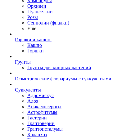
Кампанулы
Орхидеи
Пуансеттии
Розы
Сенполии (фиалки)
Еще
Горшки и кашпо
Кашпо
Горшки
Грунты
Грунты для хищных растений
Геометрические флорариумы с суккулентами
Суккуленты
Адромискус
Алоэ
Анакампсеросы
Астрофитумы
Гастерии
Граптоверии
Граптопеталумы
Каланхоэ