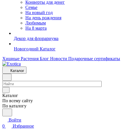
Конверты для денег
Семье
На новый год
На день рождения
Любимым
На 8 марта
Декор для флорариума
Новогодний Каталог
Хищные Растения
Блог
Новости
Подарочные сертификаты
Каталог
Каталог
По всему сайту
По каталогу
Войти
0
Избранное