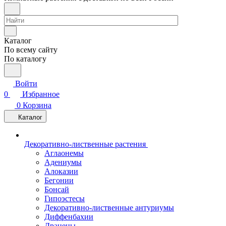
Каталог
По всему сайту
По каталогу
Войти
0
Избранное
0
Корзина
Каталог
Декоративно-лиственные растения
Аглаонемы
Адениумы
Алоказии
Бегонии
Бонсай
Гипоэстесы
Декоративно-лиственные антуриумы
Диффенбахии
Драцены