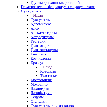
Грунты для хищных растений
Геометрические флорариумы с суккулентами
Суккуленты
Назад
Суккуленты
Адромискус
Алоэ
Анакампсеросы
Астрофитумы
Гастерии
Граптоверии
Граптопеталумы
Каланхоэ
Котиледоны
Крассулы
Назад
Крассулы
Толстянки
Крестовники
Молодило
Пахиверии
Пахифитумы
Седумы
Стапелии
Суккуленты других видов