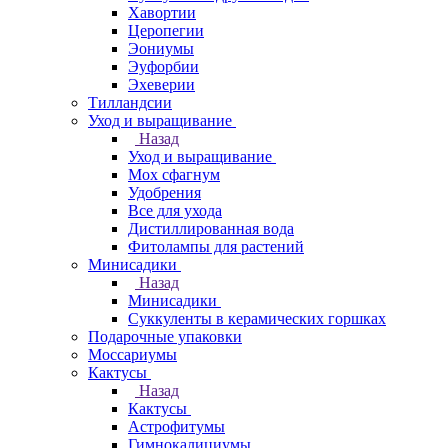
Хавортии
Церопегии
Эониумы
Эуфорбии
Эхеверии
Тилландсии
Уход и выращивание
Назад
Уход и выращивание
Мох сфагнум
Удобрения
Все для ухода
Дистиллированная вода
Фитолампы для растений
Минисадики
Назад
Минисадики
Суккуленты в керамических горшках
Подарочные упаковки
Моссариумы
Кактусы
Назад
Кактусы
Астрофитумы
Гимнокалициумы