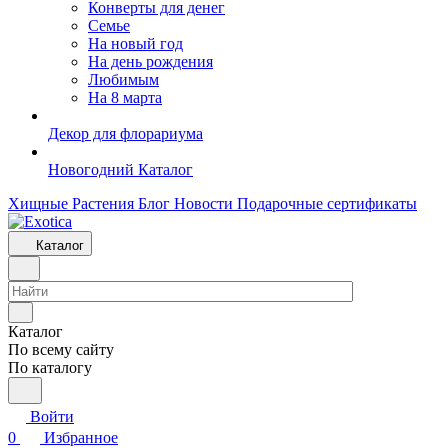
Конверты для денег
Семье
На новый год
На день рождения
Любимым
На 8 марта
Декор для флорариума
Новогодний Каталог
Хищные Растения
Блог
Новости
Подарочные сертификаты
Каталог
Каталог
По всему сайту
По каталогу
Войти
0
Избранное