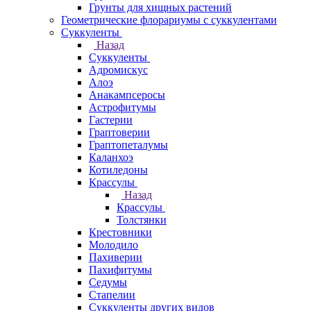
Грунты для хищных растений
Геометрические флорариумы с суккулентами
Суккуленты
Назад
Суккуленты
Адромискус
Алоэ
Анакампсеросы
Астрофитумы
Гастерии
Граптоверии
Граптопеталумы
Каланхоэ
Котиледоны
Крассулы
Назад
Крассулы
Толстянки
Крестовники
Молодило
Пахиверии
Пахифитумы
Седумы
Стапелии
Суккуленты других видов