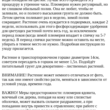
процедуру в утренние часы. Плюмерии нужен регулярный, но
не слишком обильный полив. Она не любит, чтобы ее
заливали, но и полного высыхания грунта не должно быть.
Летом цветок поливают раз в неделю, зимой полив
сокращают. Растение очень нуждается в подкормках, каждые 2
недели, использовать для этого фосфорсодержащие удобрения
для цветущих растений почти весь год, за исключением
период покоя (когда зимой плюмерия впадает в спячку на 5-7
недель). В период спячки растение можно оставить на месте,
убирать в темное место не нужно. Подробная инструкция по
уходу прилагается.
Растение в транспортировочном горшке диаметром 14см,
советуем пересадить в горшок не менее 1,5л. Подойдёт
питательный грунт для декоративно - лиственных растений.
ВНИМАНИЕ! Растение может немного отличаться от фото,
так как они имеют свойство расти, меняться в зависимости от
условий ухода, времени года.
ВАЖНО! Меры предосторожности: плюмерия ядовита,
млечный сок дерева, попадая на кожу или слизистые
оболочки, может вызвать сильное раздражение, а при
попадании внутрь привести к отравлению; при работе с