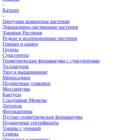
–
Каталог
–
Цветущие комнатные растения
Декоративно-лиственные растения
Хищные Растения
Редкие и коллекционные растения
Горшки и кашпо
Грунты
Суккуленты
Геометрические флорариумы с суккулентами
Тилландсии
Уход и выращивание
Минисадики
Подарочные упаковки
Моссариумы
Кактусы
Стыдливые Мимозы
Литопсы
Фитокартины
Пустые геометрические флорариумы
Подарочные сертификаты
Товары с уценкой
Семена
Открытки и конверты