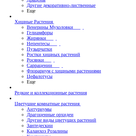
Другие декоративно-лиственные
Еще
Хищные Растения
Венерины Мухоловки
Гелиамфоры
Жирянки
Непентесы
Пузырчатки
Ростки хищных растений
Росянки
Саррацении
Флорариум с хищными растениями
Цефалотусы
Еще
Редкие и коллекционные растения
Цветущие комнатные растения
Антуриумы
Драгоценные орхидеи
Другие виды цветущих растений
Зантедескии
Каланхоэ Розалины