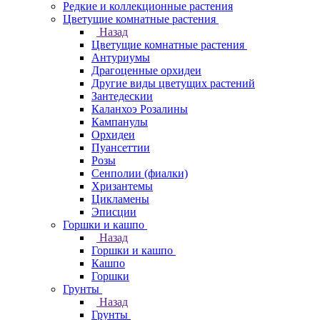
Редкие и коллекционные растения
Цветущие комнатные растения
Назад
Цветущие комнатные растения
Антуриумы
Драгоценные орхидеи
Другие виды цветущих растений
Зантедескии
Каланхоэ Розалины
Кампанулы
Орхидеи
Пуансеттии
Розы
Сенполии (фиалки)
Хризантемы
Цикламены
Эписции
Горшки и кашпо
Назад
Горшки и кашпо
Кашпо
Горшки
Грунты
Назад
Грунты