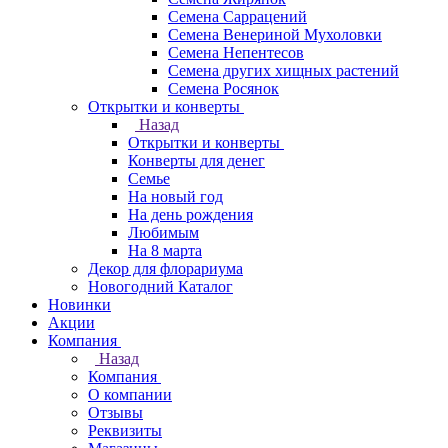
Семена Саррацений
Семена Венериной Мухоловки
Семена Непентесов
Семена других хищных растений
Семена Росянок
Открытки и конверты
Назад
Открытки и конверты
Конверты для денег
Семье
На новый год
На день рождения
Любимым
На 8 марта
Декор для флорариума
Новогодний Каталог
Новинки
Акции
Компания
Назад
Компания
О компании
Отзывы
Реквизиты