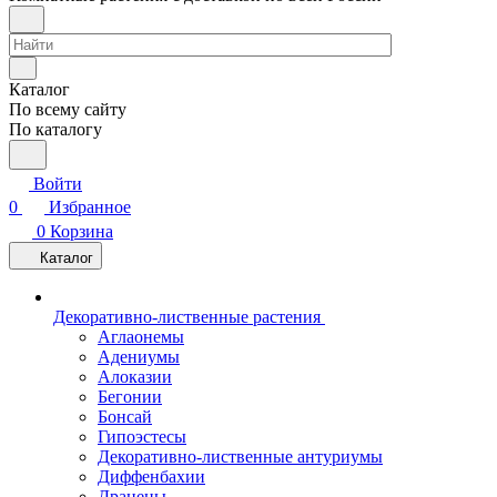
Каталог
По всему сайту
По каталогу
Войти
0
Избранное
0
Корзина
Каталог
Декоративно-лиственные растения
Аглаонемы
Адениумы
Алоказии
Бегонии
Бонсай
Гипоэстесы
Декоративно-лиственные антуриумы
Диффенбахии
Драцены