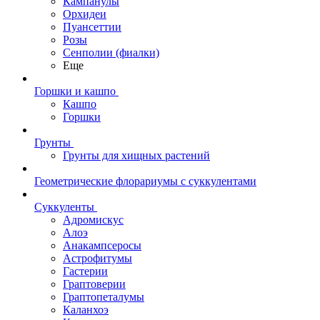
Кампанулы
Орхидеи
Пуансеттии
Розы
Сенполии (фиалки)
Еще
Горшки и кашпо
Кашпо
Горшки
Грунты
Грунты для хищных растений
Геометрические флорариумы с суккулентами
Суккуленты
Адромискус
Алоэ
Анакампсеросы
Астрофитумы
Гастерии
Граптоверии
Граптопеталумы
Каланхоэ