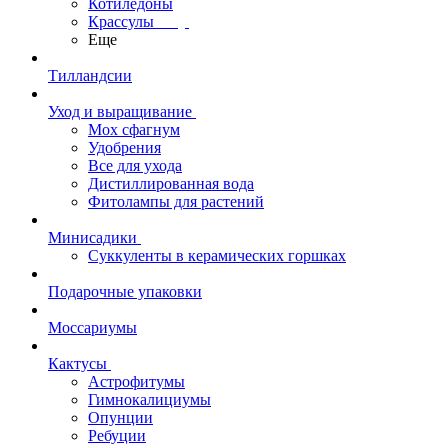
Котиледоны
Крассулы
Еще
Тилландсии
Уход и выращивание
Мох сфагнум
Удобрения
Все для ухода
Дистиллированная вода
Фитолампы для растений
Минисадики
Суккуленты в керамических горшках
Подарочные упаковки
Моссариумы
Кактусы
Астрофитумы
Гимнокалициумы
Опунции
Ребуции