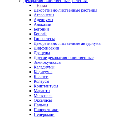
Декоративно-лиственные растения
Назад
Декоративно-лиственные растения
Аглаонемы
Адениумы
Алоказии
Бегонии
Бонсай
Гипоэстесы
Декоративно-лиственные антуриумы
Диффенбахии
Драцены
Другие декоративно-лиственные
Замиокулькасы
Каладиумы
Кодиеумы
Калатеи
Колеусы
Криптантусы
Маранты
Монстеры
Оксалисы
Пальмы
Папоротники
Пеперомии