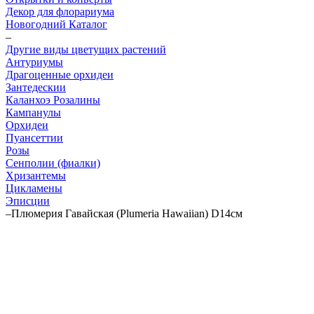
Декор для флорариума
Новогодний Каталог
–
Другие виды цветущих растений
Антуриумы
Драгоценные орхидеи
Зантедескии
Каланхоэ Розалины
Кампанулы
Орхидеи
Пуансеттии
Розы
Сенполии (фиалки)
Хризантемы
Цикламены
Эписции
–
Плюмерия Гавайская (Plumeria Hawaiian) D14см