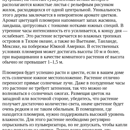
располагаются кожистые листья с рельефным рисунком
жилок, расходящихся от одной центральной. Уникальность
этого дерева заключается в невероятном аромате цветков.
Аромат цветущей плюмерии напоминает запах жасмина,
ландыша, цитрусовых с тонкими нотками южных специй. В
утренние часы интенсивность его усиливается, к концу дня —
ослабевает. Это растение встречается во влажных тропиках
островов в Тихом океане, а также во Вьетнаме, Таиланде,
Мексике, на побережье Южной Америки. В естественных
условиях плюмерия может достигать высоты 10 м и более,
при выращивании в качестве комнатного растения её высота
обычно не превышает 1–1,5 м.
Плюмерия будет успешно расти и цвести, если в вашем доме
есть солнечное южное местоположение. Растение отлично
переносит прямые солнечные лучи. Даже в полуденные часы
это растение не требует затенения, так что можно не
волноваться о солнечных ожогах. Размещая цветок на
западной или восточной стороне, убедитесь, что растение
получает достаточно количество света, иначе цветение будет
очень редким и не таким обильным. В помещении, где
находится плюмерия, нужно поддерживать высокий уровень
влажности. Для этого растение необходимо регулярно
опрыскивать из пульверизатора, но не допускать, чтобы капли
воды попадали на цветки. Лучше всего проводить эту