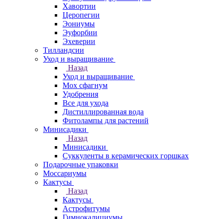
Хавортии
Церопегии
Эониумы
Эуфорбии
Эхеверии
Тилландсии
Уход и выращивание
Назад
Уход и выращивание
Мох сфагнум
Удобрения
Все для ухода
Дистиллированная вода
Фитолампы для растений
Минисадики
Назад
Минисадики
Суккуленты в керамических горшках
Подарочные упаковки
Моссариумы
Кактусы
Назад
Кактусы
Астрофитумы
Гимнокалициумы