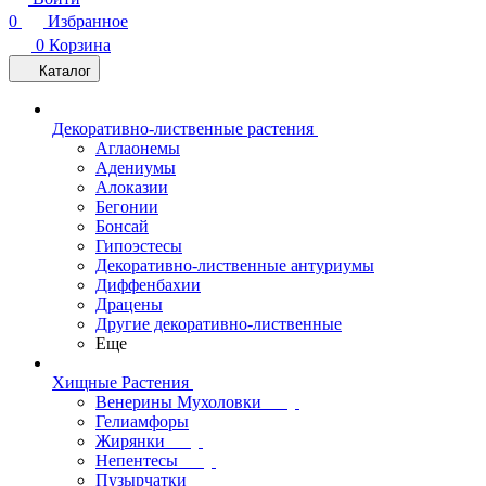
0
Избранное
0
Корзина
Каталог
Декоративно-лиственные растения
Аглаонемы
Адениумы
Алоказии
Бегонии
Бонсай
Гипоэстесы
Декоративно-лиственные антуриумы
Диффенбахии
Драцены
Другие декоративно-лиственные
Еще
Хищные Растения
Венерины Мухоловки
Гелиамфоры
Жирянки
Непентесы
Пузырчатки