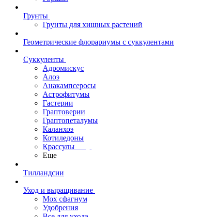
Грунты
Грунты для хищных растений
Геометрические флорариумы с суккулентами
Суккуленты
Адромискус
Алоэ
Анакампсеросы
Астрофитумы
Гастерии
Граптоверии
Граптопеталумы
Каланхоэ
Котиледоны
Крассулы
Еще
Тилландсии
Уход и выращивание
Мох сфагнум
Удобрения
Все для ухода