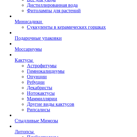
Дистиллированная вода
Фитолампы для растений
Минисадики
Суккуленты в керамических горшках
Подарочные упаковки
Моссариумы
Кактусы
Астрофитумы
Гимнокалициумы
Опунции
Ребуции
Декабристы
Нотокактусы
Маммиллярии
Другие виды кактусов
Рипсалисы
Стыдливые Мимозы
Литопсы