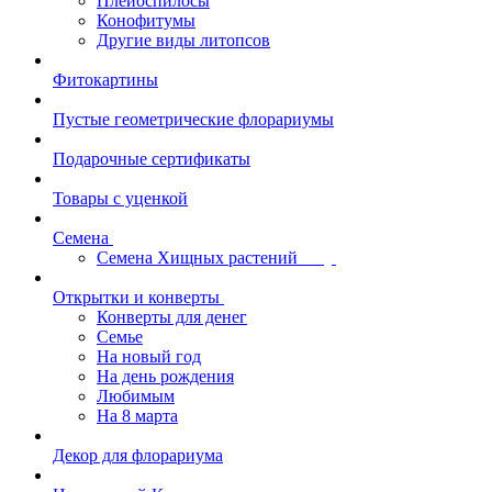
Плейоспилосы
Конофитумы
Другие виды литопсов
Фитокартины
Пустые геометрические флорариумы
Подарочные сертификаты
Товары с уценкой
Семена
Семена Хищных растений
Открытки и конверты
Конверты для денег
Семье
На новый год
На день рождения
Любимым
На 8 марта
Декор для флорариума