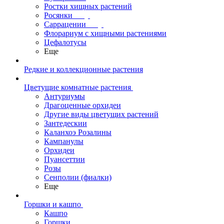
Ростки хищных растений
Росянки
Саррацении
Флорариум с хищными растениями
Цефалотусы
Еще
Редкие и коллекционные растения
Цветущие комнатные растения
Антуриумы
Драгоценные орхидеи
Другие виды цветущих растений
Зантедескии
Каланхоэ Розалины
Кампанулы
Орхидеи
Пуансеттии
Розы
Сенполии (фиалки)
Еще
Горшки и кашпо
Кашпо
Горшки