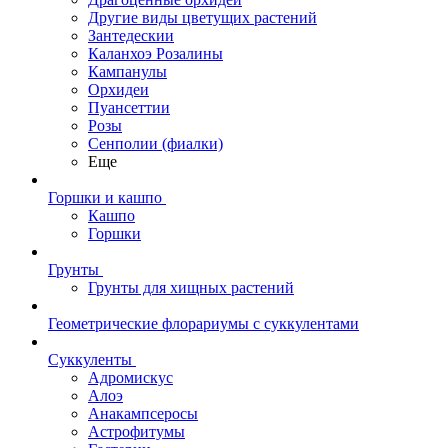
Другие виды цветущих растений
Зантедескии
Каланхоэ Розалины
Кампанулы
Орхидеи
Пуансеттии
Розы
Сенполии (фиалки)
Еще
Горшки и кашпо
Кашпо
Горшки
Грунты
Грунты для хищных растений
Геометрические флорариумы с суккулентами
Суккуленты
Адромискус
Алоэ
Анакампсеросы
Астрофитумы