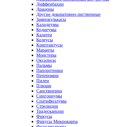
Диффенбахии
Драцены
Другие декоративно-лиственные
Замиокулькасы
Каладиумы
Кодиеумы
Калатеи
Колеусы
Криптантусы
Маранты
Монстеры
Оксалисы
Пальмы
Папоротники
Пеперомии
Пилеи
Плющи
Сансевиерии
Сингониумы
Спатифиллумы
Стрелиции
Традесканции
Фикусы
Фикусы Микрокарпа
Филодендроны