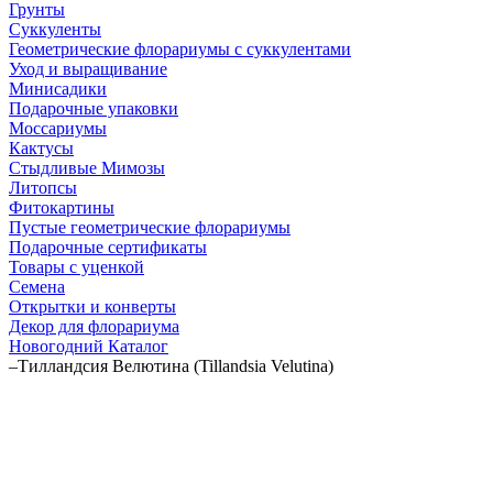
Грунты
Суккуленты
Геометрические флорариумы с суккулентами
Уход и выращивание
Минисадики
Подарочные упаковки
Моссариумы
Кактусы
Стыдливые Мимозы
Литопсы
Фитокартины
Пустые геометрические флорариумы
Подарочные сертификаты
Товары с уценкой
Семена
Открытки и конверты
Декор для флорариума
Новогодний Каталог
–
Тилландсия Велютина (Tillandsia Velutina)