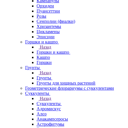
Кампанулы
Орхидеи
Пуансеттии
Розы
Сенполии (фиалки)
Хризантемы
Цикламены
Эписции
Горшки и кашпо
Назад
Горшки и кашпо
Кашпо
Горшки
Грунты
Назад
Грунты
Грунты для хищных растений
Геометрические флорариумы с суккулентами
Суккуленты
Назад
Суккуленты
Адромискус
Алоэ
Анакампсеросы
Астрофитумы