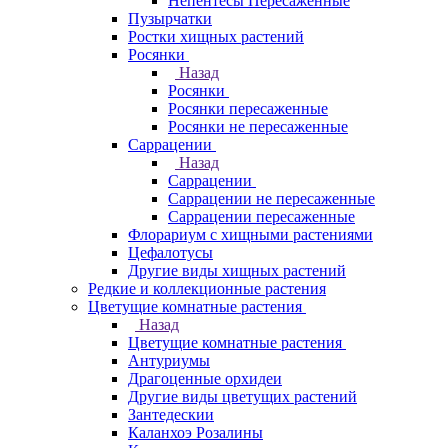
Непентесы Пересаженные
Пузырчатки
Ростки хищных растений
Росянки
Назад
Росянки
Росянки пересаженные
Росянки не пересаженные
Саррацении
Назад
Саррацении
Саррацении не пересаженные
Саррацении пересаженные
Флорариум с хищными растениями
Цефалотусы
Другие виды хищных растений
Редкие и коллекционные растения
Цветущие комнатные растения
Назад
Цветущие комнатные растения
Антуриумы
Драгоценные орхидеи
Другие виды цветущих растений
Зантедескии
Каланхоэ Розалины