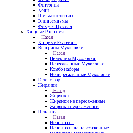
Фиттонии
Хойи
Шизматоглоттисы
Эпипремнумы
Фикусы Пумила
Хищные Растения
Назад
Хищные Растения
Венерины Мухоловки
Назад
Венерины Мухоловки
Пересаженные Мухоловки
Комбо наборы
Не пересаженные Мухоловки
Гелиамфоры
Жирянки
Назад
Жирянки
Жирянки не пересаженные
Жирянки пересаженные
Непентесы
Назад
Непентесы
Непентесы не пересаженные