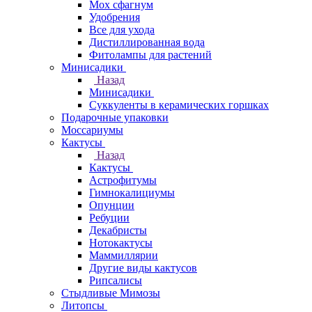
Мох сфагнум
Удобрения
Все для ухода
Дистиллированная вода
Фитолампы для растений
Минисадики
Назад
Минисадики
Суккуленты в керамических горшках
Подарочные упаковки
Моссариумы
Кактусы
Назад
Кактусы
Астрофитумы
Гимнокалициумы
Опунции
Ребуции
Декабристы
Нотокактусы
Маммиллярии
Другие виды кактусов
Рипсалисы
Стыдливые Мимозы
Литопсы