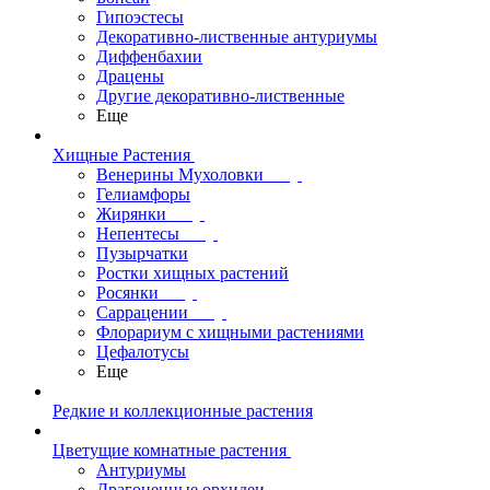
Гипоэстесы
Декоративно-лиственные антуриумы
Диффенбахии
Драцены
Другие декоративно-лиственные
Еще
Хищные Растения
Венерины Мухоловки
Гелиамфоры
Жирянки
Непентесы
Пузырчатки
Ростки хищных растений
Росянки
Саррацении
Флорариум с хищными растениями
Цефалотусы
Еще
Редкие и коллекционные растения
Цветущие комнатные растения
Антуриумы
Драгоценные орхидеи