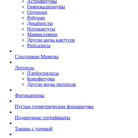
Астрофитумы
Гимнокалициумы
Опунции
Ребуции
Декабристы
Нотокактусы
Маммиллярии
Другие виды кактусов
Рипсалисы
Стыдливые Мимозы
Литопсы
Плейоспилосы
Конофитумы
Другие виды литопсов
Фитокартины
Пустые геометрические флорариумы
Подарочные сертификаты
Товары с уценкой