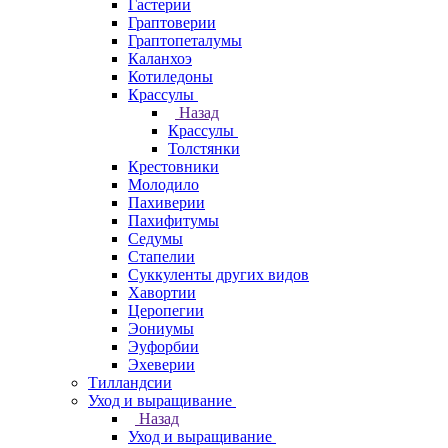
Гастерии
Граптоверии
Граптопеталумы
Каланхоэ
Котиледоны
Крассулы
Назад
Крассулы
Толстянки
Крестовники
Молодило
Пахиверии
Пахифитумы
Седумы
Стапелии
Суккуленты других видов
Хавортии
Церопегии
Эониумы
Эуфорбии
Эхеверии
Тилландсии
Уход и выращивание
Назад
Уход и выращивание