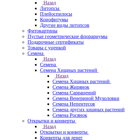
Назад
Литопсы
Плейоспилосы
Конофитумы
Другие виды литопсов
Фитокартины
Пустые геометрические флорариумы
Подарочные сертификаты
Товары с уценкой
Семена
Назад
Семена
Семена Хищных растений
Назад
Семена Хищных растений
Семена Жирянок
Семена Саррацений
Семена Венериной Мухоловки
Семена Непентесов
Семена других хищных растений
Семена Росянок
Открытки и конверты
Назад
Открытки и конверты
Конверты для денег