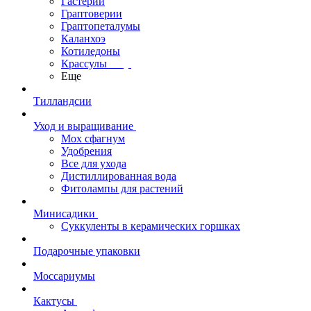
Гастерии
Граптоверии
Граптопеталумы
Каланхоэ
Котиледоны
Крассулы
Еще
Тилландсии
Уход и выращивание
Мох сфагнум
Удобрения
Все для ухода
Дистиллированная вода
Фитолампы для растений
Минисадики
Суккуленты в керамических горшках
Подарочные упаковки
Моссариумы
Кактусы