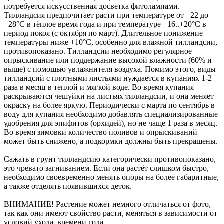
потребуется искусственная досветка фитолампами.
Тилландсия предпочитает расти при температуре от +22 до
+28°С в тёплое время года и при температуре +16..+20°С в
период покоя (с октября по март). Длительное понижение
температуры ниже +10°С, особенно для влажной тилландсии,
противопоказано. Тилландсии необходимо регулярное
опрыскивание или поддержание высокой влажности (60% и
выше) с помощью увлажнителя воздуха. Помимо этого, виды
тилландсий с плотными листьями нуждается в купаниях 1-2
раза в месяц в теплой и мягкой воде. Во время купания
раскрываются чешуйки на листьях тилландсии, и она меняет
окраску на более яркую. Периодически с марта по сентябрь в
воду для купания необходимо добавлять специализированные
удобрения для эпифитов (орхидей), но не чаще 1 раза в месяц.
Во время зимовки количество поливов и опрыскиваний
может быть снижено, а подкормки должны быть прекращены.
Сажать в грунт тилландсию категорически противопоказано,
это чревато загниванием. Если она растёт слишком быстро,
необходимо своевременно менять опоры на более габаритные,
а также отделять появившихся деток.
ВНИМАНИЕ! Растение может немного отличаться от фото,
так как они имеют свойство расти, меняться в зависимости от
условий ухода, времени года.