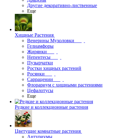
Другие декоративно-лиственные
Еще
Хищные Растения
Венерины Мухоловки
Гелиамфоры
Жирянки
Непентесы
Пузырчатки
Ростки хищных растений
Росянки
Саррацении
Флорариум с хищными растениями
Цефалотусы
Еще
Редкие и коллекционные растения
Цветущие комнатные растения
Антуриумы