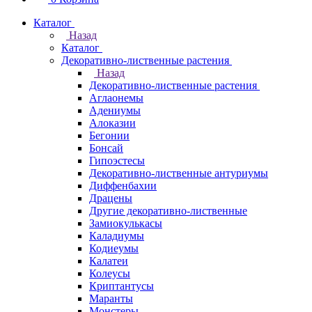
Каталог
Назад
Каталог
Декоративно-лиственные растения
Назад
Декоративно-лиственные растения
Аглаонемы
Адениумы
Алоказии
Бегонии
Бонсай
Гипоэстесы
Декоративно-лиственные антуриумы
Диффенбахии
Драцены
Другие декоративно-лиственные
Замиокулькасы
Каладиумы
Кодиеумы
Калатеи
Колеусы
Криптантусы
Маранты
Монстеры