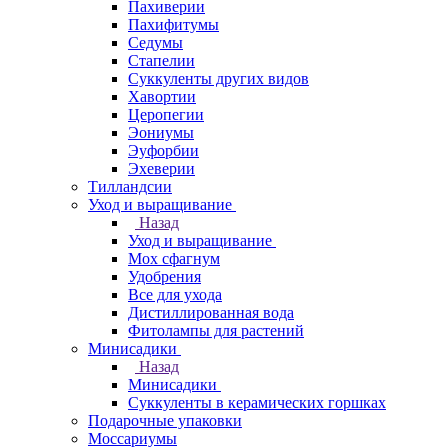
Пахиверии
Пахифитумы
Седумы
Стапелии
Суккуленты других видов
Хавортии
Церопегии
Эониумы
Эуфорбии
Эхеверии
Тилландсии
Уход и выращивание
Назад
Уход и выращивание
Мох сфагнум
Удобрения
Все для ухода
Дистиллированная вода
Фитолампы для растений
Минисадики
Назад
Минисадики
Суккуленты в керамических горшках
Подарочные упаковки
Моссариумы