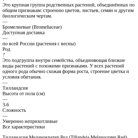
Это крупная группа родственных растений, объединённых по
общим признакам: строению цветов, листьев, семян и другим
биологическим чертам.
—
Бромелиевые (Bromeliaceae)
Доступная доставка
—
по всей России (растения с весны)
Род
?
Это подгруппа внутри семейства, объединяющая близкие
виды растений с похожими признаками. У всех растений
одного рода обычно схожая форма роста, строение цветка и
условия обитания.
—
Тилландсия
Высота от пола (см)
—
3-6
Сложность
—
Умеренно неприхотливые
Все характеристики
Тилландсия Меланократер Ред (Tillandsia Melanocrater Red)