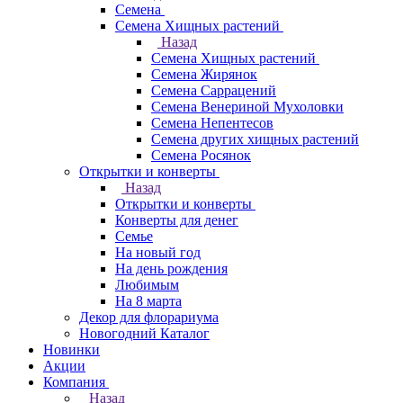
Семена
Семена Хищных растений
Назад
Семена Хищных растений
Семена Жирянок
Семена Саррацений
Семена Венериной Мухоловки
Семена Непентесов
Семена других хищных растений
Семена Росянок
Открытки и конверты
Назад
Открытки и конверты
Конверты для денег
Семье
На новый год
На день рождения
Любимым
На 8 марта
Декор для флорариума
Новогодний Каталог
Новинки
Акции
Компания
Назад