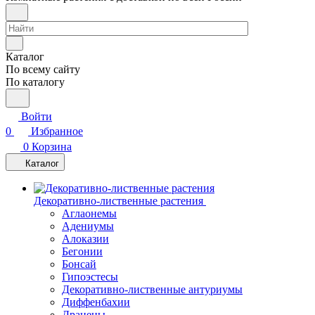
Каталог
По всему сайту
По каталогу
Войти
0
Избранное
0
Корзина
Каталог
Декоративно-лиственные растения
Аглаонемы
Адениумы
Алоказии
Бегонии
Бонсай
Гипоэстесы
Декоративно-лиственные антуриумы
Диффенбахии
Драцены