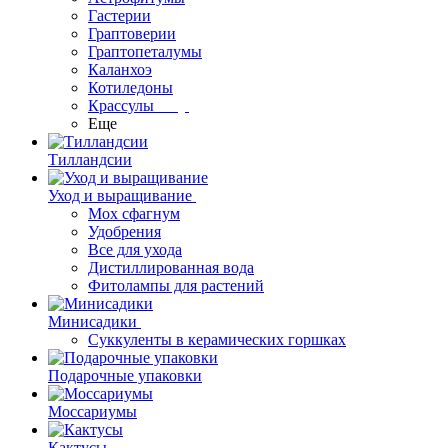
Гастерии
Граптоверии
Граптопеталумы
Каланхоэ
Котиледоны
Крассулы
Еще
Тилландсии
Уход и выращивание
Мох сфагнум
Удобрения
Все для ухода
Дистиллированная вода
Фитолампы для растений
Минисадики
Суккуленты в керамических горшках
Подарочные упаковки
Моссариумы
Кактусы