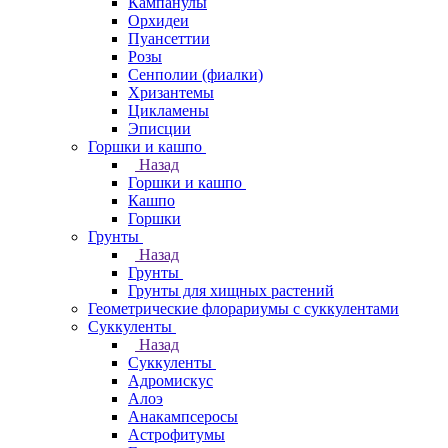
Кампанулы
Орхидеи
Пуансеттии
Розы
Сенполии (фиалки)
Хризантемы
Цикламены
Эписции
Горшки и кашпо
Назад
Горшки и кашпо
Кашпо
Горшки
Грунты
Назад
Грунты
Грунты для хищных растений
Геометрические флорариумы с суккулентами
Суккуленты
Назад
Суккуленты
Адромискус
Алоэ
Анакампсеросы
Астрофитумы