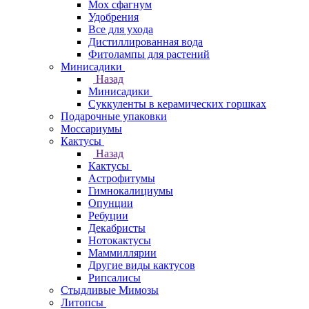
Мох сфагнум
Удобрения
Все для ухода
Дистиллированная вода
Фитолампы для растений
Минисадики
Назад
Минисадики
Суккуленты в керамических горшках
Подарочные упаковки
Моссариумы
Кактусы
Назад
Кактусы
Астрофитумы
Гимнокалициумы
Опунции
Ребуции
Декабристы
Нотокактусы
Маммиллярии
Другие виды кактусов
Рипсалисы
Стыдливые Мимозы
Литопсы