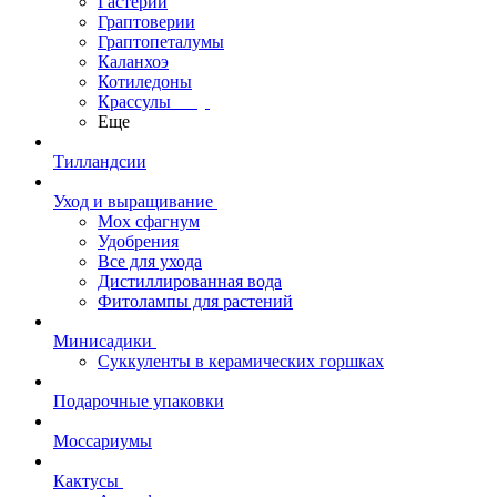
Гастерии
Граптоверии
Граптопеталумы
Каланхоэ
Котиледоны
Крассулы
Еще
Тилландсии
Уход и выращивание
Мох сфагнум
Удобрения
Все для ухода
Дистиллированная вода
Фитолампы для растений
Минисадики
Суккуленты в керамических горшках
Подарочные упаковки
Моссариумы
Кактусы