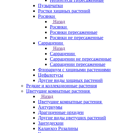
Непентесы Пересаженные
Пузырчатки
Ростки хищных растений
Росянки
Назад
Росянки
Росянки пересаженные
Росянки не пересаженные
Саррацении
Назад
Саррацении
Саррацении не пересаженные
Саррацении пересаженные
Флорариум с хищными растениями
Цефалотусы
Другие виды хищных растений
Редкие и коллекционные растения
Цветущие комнатные растения
Назад
Цветущие комнатные растения
Антуриумы
Драгоценные орхидеи
Другие виды цветущих растений
Зантедескии
Каланхоэ Розалины