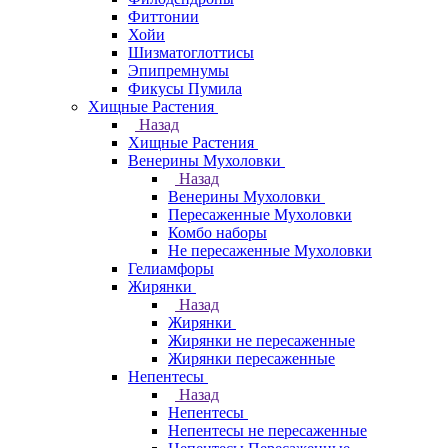
Фиттонии
Хойи
Шизматоглоттисы
Эпипремнумы
Фикусы Пумила
Хищные Растения
Назад
Хищные Растения
Венерины Мухоловки
Назад
Венерины Мухоловки
Пересаженные Мухоловки
Комбо наборы
Не пересаженные Мухоловки
Гелиамфоры
Жирянки
Назад
Жирянки
Жирянки не пересаженные
Жирянки пересаженные
Непентесы
Назад
Непентесы
Непентесы не пересаженные