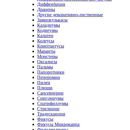
Диффенбахии
Драцены
Другие декоративно-лиственные
Замиокулькасы
Каладиумы
Кодиеумы
Калатеи
Колеусы
Криптантусы
Маранты
Монстеры
Оксалисы
Пальмы
Папоротники
Пеперомии
Пилеи
Плющи
Сансевиерии
Сингониумы
Спатифиллумы
Стрелиции
Традесканции
Фикусы
Фикусы Микрокарпа
Филодендроны