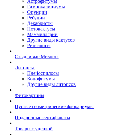
Астрофитумы
Гимнокалициумы
Опунции
Ребуции
Декабристы
Нотокактусы
Маммиллярии
Другие виды кактусов
Рипсалисы
Стыдливые Мимозы
Литопсы
Плейоспилосы
Конофитумы
Другие виды литопсов
Фитокартины
Пустые геометрические флорариумы
Подарочные сертификаты
Товары с уценкой