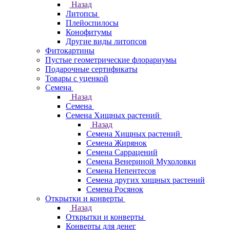
Назад
Литопсы
Плейоспилосы
Конофитумы
Другие виды литопсов
Фитокартины
Пустые геометрические флорариумы
Подарочные сертификаты
Товары с уценкой
Семена
Назад
Семена
Семена Хищных растений
Назад
Семена Хищных растений
Семена Жирянок
Семена Саррацений
Семена Венериной Мухоловки
Семена Непентесов
Семена других хищных растений
Семена Росянок
Открытки и конверты
Назад
Открытки и конверты
Конверты для денег