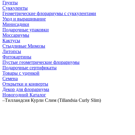
Грунты
Суккуленты
Геометрические флорариумы с суккулентами
Уход и выращивание
Минисадики
Подарочные упаковки
Моссариумы
Кактусы
Стыдливые Мимозы
Литопсы
Фитокартины
Пустые геометрические флорариумы
Подарочные сертификаты
Товары с уценкой
Семена
Открытки и конверты
Декор для флорариума
Новогодний Каталог
–
Тилландсия Курли Слим (Tillandsia Сurly Slim)