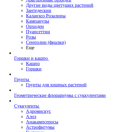
Другие виды цветущих растений
Зантедескии
Каланхоэ Розалины
Кампанулы
Орхидеи
Пуансеттии
Розы
Сенполии (фиалки)
Еще
Горшки и кашпо
Кашпо
Горшки
Грунты
Грунты для хищных растений
Геометрические флорариумы с суккулентами
Суккуленты
Адромискус
Алоэ
Анакампсеросы
Астрофитумы