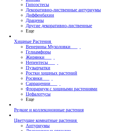
Гипоэстесы
Декоративно-лиственные антуриумы
Диффенбахии
Драцены
Другие декоративно-лиственные
Еще
Хищные Растения
Венерины Мухоловки
Гелиамфоры
Жирянки
Непентесы
Пузырчатки
Ростки хищных растений
Росянки
Саррацении
Флорариум с хищными растениями
Цефалотусы
Еще
Редкие и коллекционные растения
Цветущие комнатные растения
Антуриумы
Драгоценные орхидеи