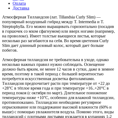
Оплата
Доставка
Атмоcферная Тилландсия (лат. Tillandsia Curly Slim) —
популярный воздушный гибрид между T. Intermedia и T.
Streptophylla. Его можно выращивать горизонтально (посадив
в горшочек со мхом сфагнумом) или вверх ногами (например,
на проволоке). Имеет толстые вьющиеся листья, которые
несколько раз загибаются на себя. Во время цветения Curly
Slim дает длинный розовый колос, который дает больше
побегов.
Атмосферная тилландсия не требовательна в уходе, однако
несколько важных правил нужно соблюдать. Освещение
должно быть ярким, не менее 12 часов в сутки, даже в зимнее
время, поэтому в такой период с большей вероятностью
потребуется искусственная досветка фитолампами.
Тилландсия предпочитает расти при температуре от +22 до
+28°С в тёплое время года и при температуре +16..+20°С в
период покоя (с октября по март). Длительное понижение
температуры ниже +10°С, особенно для влажной тилландсии,
противопоказано. Тилландсии необходимо регулярное
опрыскивание или поддержание высокой влажности (60% и
выше) с помощью увлажнителя воздуха. Помимо этого, виды
тилландсий с плотными листьями нуждается в купаниях 1-2