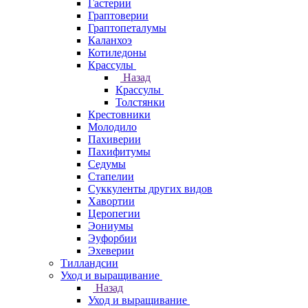
Гастерии
Граптоверии
Граптопеталумы
Каланхоэ
Котиледоны
Крассулы
Назад
Крассулы
Толстянки
Крестовники
Молодило
Пахиверии
Пахифитумы
Седумы
Стапелии
Суккуленты других видов
Хавортии
Церопегии
Эониумы
Эуфорбии
Эхеверии
Тилландсии
Уход и выращивание
Назад
Уход и выращивание